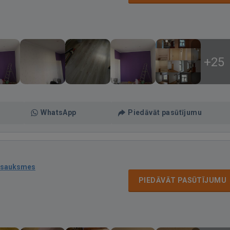
+25
WhatsApp
Piedāvāt pasūtījumu
tsauksmes
PIEDĀVĀT PASŪTĪJUMU