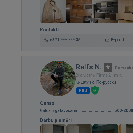
Kontakti
+371 *** *** 35
E-pasts
Ralfs N.
·
0 atsau
Bija vietnē: Pirms 21 min.
Latviski, По-русски
PRO
Cenas
Galda izgatavošana
500-2000
Darbu piemēri