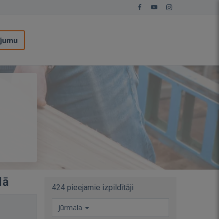
ījumu
lā
424 pieejamie izpildītāji
Jūrmala