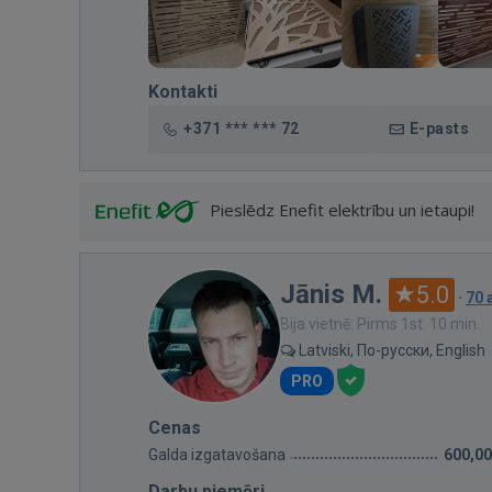
Kontakti
+371 *** *** 72
E-pasts
Pieslēdz Enefit elektrību un ietaupi!
Jānis M.
5.0
·
70 
Bija vietnē: Pirms 1st. 10 min.
Latviski, По-русски, English
PRO
Cenas
Galda izgatavošana
600,00
Darbu piemēri