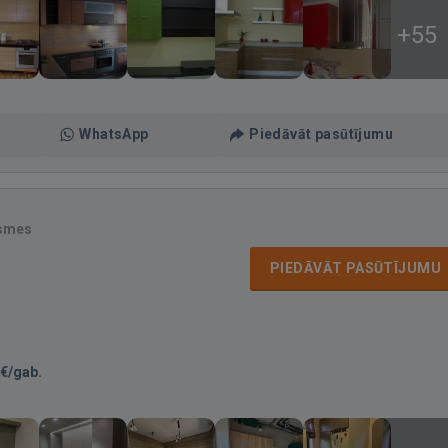
+55
WhatsApp
Piedāvāt pasūtījumu
ksmes
PIEDĀVĀT PASŪTĪJUMU
€/gab.