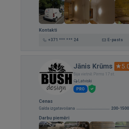
Kontakti
+371 *** *** 24
E-pasts
Jānis Krūms
5.
Bija vietnē: Pirms 17 st.
Latviski
PRO
Cenas
Galda izgatavošana
200-1500
Darbu piemēri