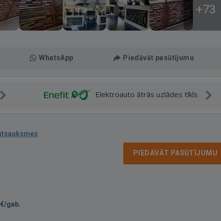
+73
WhatsApp
Piedāvāt pasūtījumu
Elektroauto ātrās uzlādes tīkls
atsauksmes
PIEDĀVĀT PASŪTĪJUMU
€/gab.