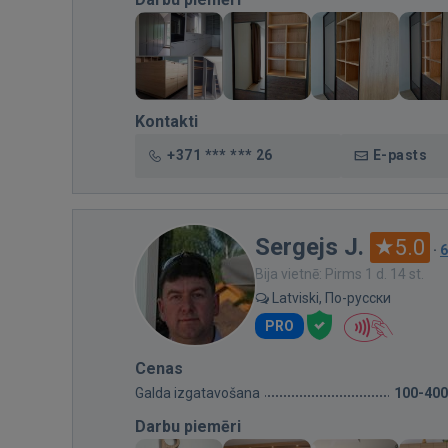
Kontakti
+371 *** *** 26
E-pasts
Sergejs J.
5.0
·
6
Bija vietnē: Pirms 1 d. 14 st.
Latviski, По-русски
PRO
Cenas
Galda izgatavošana
100-400
Darbu piemēri