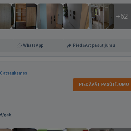
+62
WhatsApp
Piedāvāt pasūtījumu
0 atsauksmes
PIEDĀVĀT PASŪTĪJUMU
€/gab.