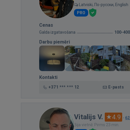
Latviski, По-русски, English
PRO
Cenas
Galda izgatavošana
100-400
Darbu piemēri
Kontakti
+371 *** *** 12
E-pasts
Vitalijs V.
4.9
·
62
Bija vietnē: Pirms 23 min.