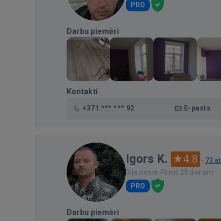
PRO
Darbu piemēri
Kontakti
+371 *** *** 92
E-pasts
Igors K.
4.8
·
73 a
Bija vietnē: Pirms 25 dienām
PRO
Darbu piemēri