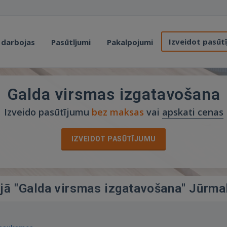
Izveidot pasūt
 darbojas
Pasūtījumi
Pakalpojumi
Galda virsmas izgatavošana
Izveido pasūtījumu
bez maksas
vai
apskati cenas
IZVEIDOT PASŪTĪJUMU
ijā "Galda virsmas izgatavošana" Jūrma