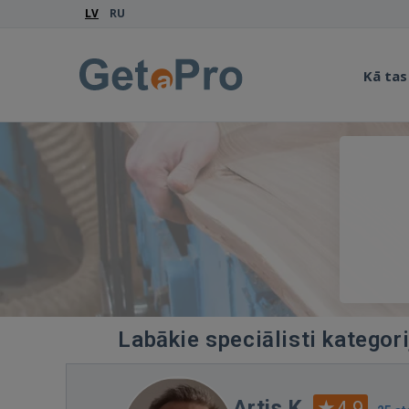
LV
RU
Kā tas
Labākie speciālisti kategor
Artis K.
4.9