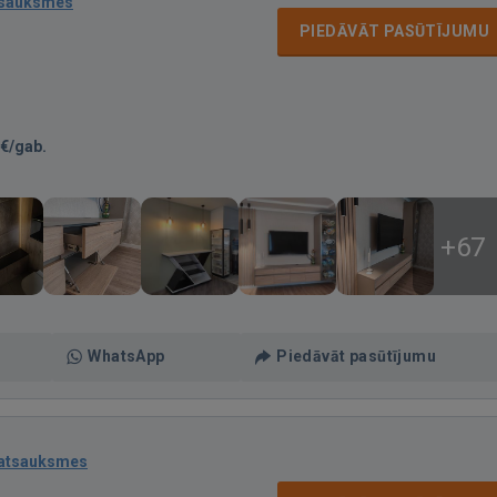
tsauksmes
PIEDĀVĀT PASŪTĪJUMU
€/gab.
+67
WhatsApp
Piedāvāt pasūtījumu
 atsauksmes