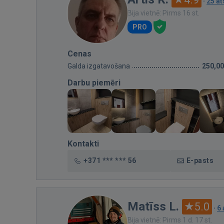
·
25 a
Bija vietnē: Pirms 16 st.
PRO
Cenas
Galda izgatavošana
250,00
Darbu piemēri
Kontakti
+371 *** *** 56
E-pasts
Matīss L.
5.0
·
6
Bija vietnē: Pirms 1 d. 17 st.