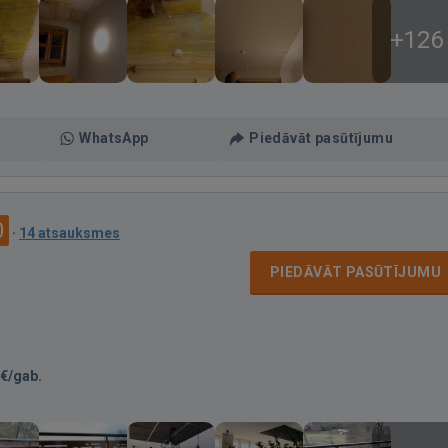
+126
WhatsApp
Piedāvāt pasūtījumu
0
·
14 atsauksmes
PIEDĀVĀT PASŪTĪJUMU
€/gab.