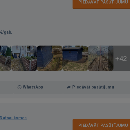
PIEDĀVĀT PASŪTĪJUMU
€/gab.
+42
WhatsApp
Piedāvāt pasūtījumu
3 atsauksmes
PIEDĀVĀT PASŪTĪJUMU