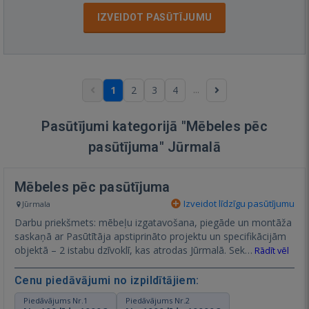
IZVEIDOT PASŪTĪJUMU
...
1
2
3
4
Pasūtījumi kategorijā "Mēbeles pēc
pasūtījuma" Jūrmalā
Mēbeles pēc pasūtījuma
Izveidot līdzīgu pasūtījumu
Jūrmala
Darbu priekšmets: mēbeļu izgatavošana, piegāde un montāža
saskaņā ar Pasūtītāja apstiprināto projektu un specifikācijām
objektā – 2 istabu dzīvoklī, kas atrodas Jūrmalā. Sek…
Rādīt vēl
Cenu piedāvājumi no izpildītājiem:
Piedāvājums Nr.1
Piedāvājums Nr.2