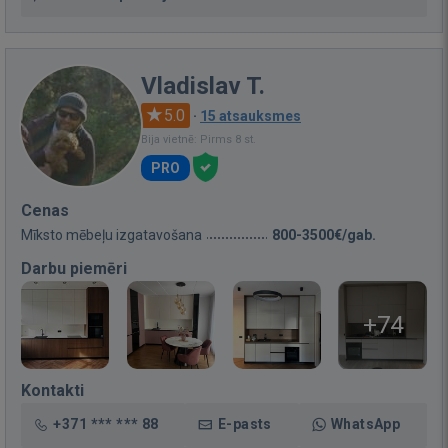
Vladislav T.
5.0
·
15 atsauksmes
Bija vietnē: Pirms 8 st.
PRO
Cenas
Mīksto mēbeļu izgatavošana
800-3500€/gab.
Darbu piemēri
+74
Kontakti
+371 *** *** 88
E-pasts
WhatsApp