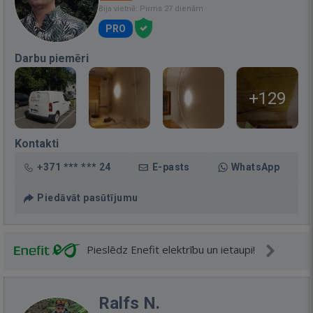
Bija vietnē: Pirms 27 dienām
PRO
Darbu piemēri
+129
Kontakti
+371 *** *** 24
E-pasts
WhatsApp
Piedāvāt pasūtījumu
Pieslēdz Enefit elektrību un ietaupi!
Ralfs N.