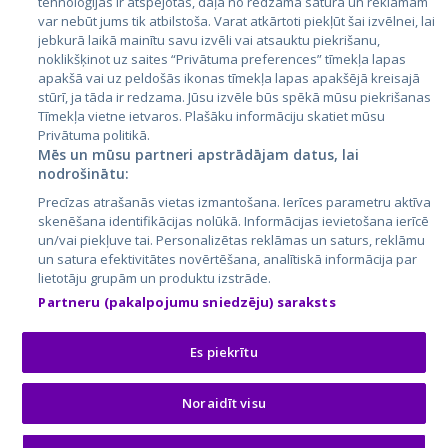
tehnoloģijas ir atspējotas, daļa no redzamā satura un reklāmām
Lietuva
var nebūt jums tik atbilstoša. Varat atkārtoti piekļūt šai izvēlnei, lai
jebkurā laikā mainītu savu izvēli vai atsauktu piekrišanu,
noklikšķinot uz saites “Privātuma preferences” tīmekļa lapas
apakšā vai uz peldošās ikonas tīmekļa lapas apakšējā kreisajā
stūrī, ja tāda ir redzama. Jūsu izvēle būs spēkā mūsu piekrišanas
Tīmekļa vietne ietvaros. Plašāku informāciju skatiet mūsu
Privātuma politikā.
Mēs un mūsu partneri apstrādājam datus, lai
nodrošinātu:
City24.lv
CVbankas.lt
Precīzas atrašanās vietas izmantošana. Ierīces parametru aktīva
City24.ee
Kainos.lt
skenēšana identifikācijas nolūkā. Informācijas ievietošana ierīcē
un/vai piekļuve tai. Personalizētas reklāmas un saturs, reklāmu
GetaPro.lv
Paslaugos.lt
un satura efektivitātes novērtēšana, analītiskā informācija par
GetaPro.ee
auto24.ee
lietotāju grupām un produktu izstrāde.
Skelbiu.lt
KV.ee
Partneru (pakalpojumu sniedzēju) saraksts
Autoplius.lt
Osta.ee
Aruodas.lt
KuldneBörs.ee
Es piekrītu
Noraidīt visu
© 2026 GetaPro. Visas tiesības aizsargātas.