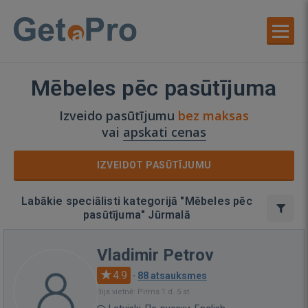
Mēbeles pēc pasūtījuma
Izveido pasūtījumu
bez maksas
vai
apskati cenas
IZVEIDOT PASŪTĪJUMU
Labākie speciālisti kategorijā "Mēbeles pēc
pasūtījuma" Jūrmalā
Vladimir Petrov
4.9
·
88 atsauksmes
Bija vietnē: Pirms 1 d. 5 st.