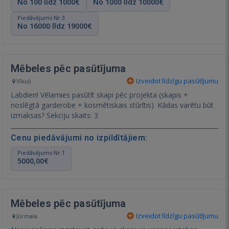
No 100 līdz 1000€
No 1000 līdz 10000€
Piedāvājums Nr.3
No 16000 līdz 19000€
Mēbeles pēc pasūtījuma
Izveidot līdzīgu pasūtījumu
Vīkuļi
Labdien! Vēlamies pasūtīt skapi pēc projekta (skapis +
noslēgtā garderobe + kosmētiskais stūrītis). Kādas varētu būt
izmaksas? Sekciju skaits: 3
Cenu piedāvājumi no izpildītājiem:
Piedāvājums Nr.1
5000,00€
Mēbeles pēc pasūtījuma
Izveidot līdzīgu pasūtījumu
Jūrmala