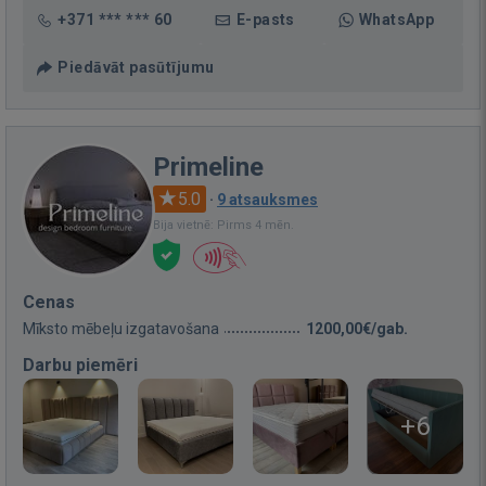
+371 *** *** 60
E-pasts
WhatsApp
Piedāvāt pasūtījumu
Primeline
5.0
·
9 atsauksmes
Bija vietnē: Pirms 4 mēn.
Cenas
Mīksto mēbeļu izgatavošana
1200,00€/gab.
Darbu piemēri
+6