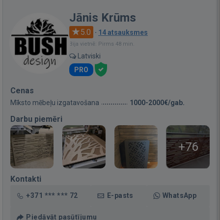
Jānis Krūms
5.0
·
14 atsauksmes
Bija vietnē: Pirms 48 min.
Latviski
PRO
Cenas
Mīksto mēbeļu izgatavošana
1000-2000€/gab.
Darbu piemēri
+76
Kontakti
+371 *** *** 72
E-pasts
WhatsApp
Piedāvāt pasūtījumu