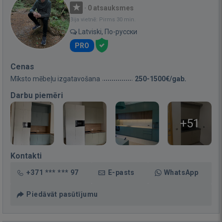
·
0 atsauksmes
Bija vietnē: Pirms 30 min.
Latviski, По-русски
PRO
Cenas
Mīksto mēbeļu izgatavošana
250-1500€/gab.
Darbu piemēri
+51
Kontakti
+371 *** *** 97
E-pasts
WhatsApp
Piedāvāt pasūtījumu