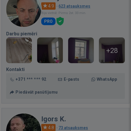
4.9
·
623 atsauksmes
Bija vietnē: Pirms 2st. 33 min.
PRO
Darbu piemēri
+28
Kontakti
+371 *** *** 92
E-pasts
WhatsApp
Piedāvāt pasūtījumu
Igors K.
4.8
·
73 atsauksmes