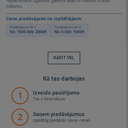
Nepieciešams izgatavot gaiteņa skapi un vannas istabas
mēbeles.
Cenu piedāvājumi no izpildītājiem:
Piedāvājums Nr.1
Piedāvājums Nr.2
No 1500 līdz 2000€
No 0 līdz 1500€
RĀDĪT VĒL
Kā tas darbojas
1
Izveido pasūtījumu
Tas ir bezmaksas
2
Saņem piedāvājumus
Izpildītāji piedāvās savas cenas