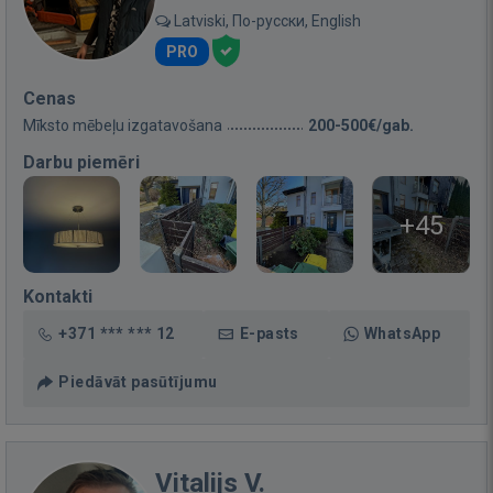
Latviski, По-русски, English
PRO
Cenas
Mīksto mēbeļu izgatavošana
200-500€/gab.
Darbu piemēri
+45
Kontakti
+371 *** *** 12
E-pasts
WhatsApp
Piedāvāt pasūtījumu
Vitalijs V.