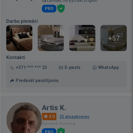
Latviski, По-русски, English
PRO
Darbu piemēri
+57
Kontakti
+371 *** *** 23
E-pasts
WhatsApp
Piedāvāt pasūtījumu
Artis K.
4.9
·
25 atsauksmes
Bija vietnē: Pirms 6 st.
PRO