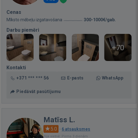
Cenas
Mīksto mēbeļu izgatavošana
300-1000€/gab.
Darbu piemēri
+70
Kontakti
+371 *** *** 56
E-pasts
WhatsApp
Piedāvāt pasūtījumu
Matīss L.
5.0
·
6 atsauksmes
Bija vietnē: Pirms 3 dienām