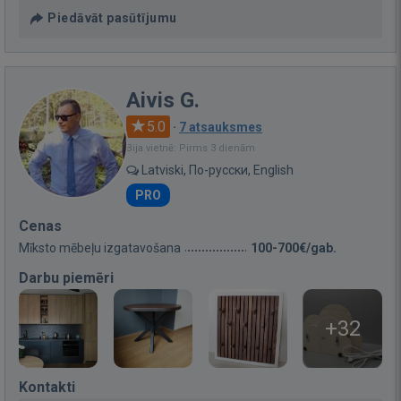
Piedāvāt pasūtījumu
Aivis G.
5.0
·
7 atsauksmes
Bija vietnē: Pirms 3 dienām
Latviski, По-русски, English
PRO
Cenas
Mīksto mēbeļu izgatavošana
100-700€/gab.
Darbu piemēri
+32
Kontakti