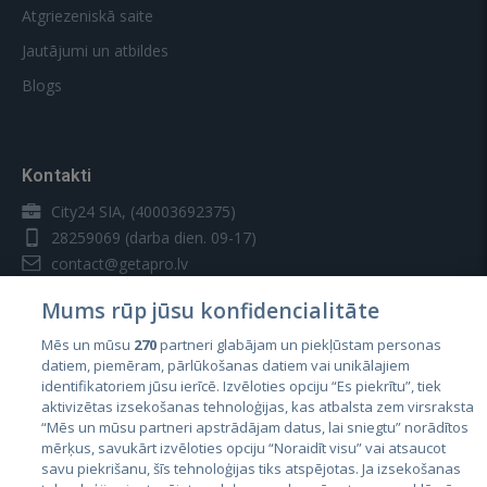
Atgriezeniskā saite
Jautājumi un atbildes
Blogs
Kontakti
City24 SIA, (40003692375)
28259069
(darba dien. 09-17)
contact@getapro.lv
Mums rūp jūsu konfidencialitāte
Mēs un mūsu
270
partneri glabājam un piekļūstam personas
datiem, piemēram, pārlūkošanas datiem vai unikālajiem
identifikatoriem jūsu ierīcē. Izvēloties opciju “Es piekrītu”, tiek
Valstis
aktivizētas izsekošanas tehnoloģijas, kas atbalsta zem virsraksta
Igaunija
“Mēs un mūsu partneri apstrādājam datus, lai sniegtu” norādītos
mērķus, savukārt izvēloties opciju “Noraidīt visu” vai atsaucot
Latvija
savu piekrišanu, šīs tehnoloģijas tiks atspējotas. Ja izsekošanas