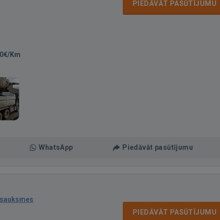
PIEDĀVĀT PASŪTĪJUMU
30€/Km
WhatsApp
Piedāvāt pasūtījumu
tsauksmes
PIEDĀVĀT PASŪTĪJUMU