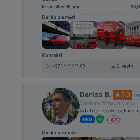
Kravu pārvadājumi
55,
Darbu piemēri
Kontakti
+371 *** *** 63
E-pasts
Deniss B.
5.0
·
23
Bija vietnē: Pirms 3st. 0 min.
Latviski, По-русски, English
PRO
Darbu piemēri