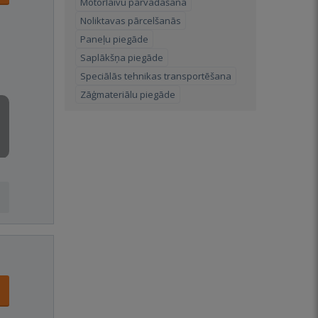
Motorlaivu pārvadāšana
Noliktavas pārcelšanās
Paneļu piegāde
Saplākšņa piegāde
Speciālās tehnikas transportēšana
Zāģmateriālu piegāde