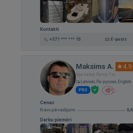
Kontakti
+371 *** *** 15
E-pasts
Maksims A.
4.9
Bija vietnē: Pirms 7 st.
Latviski, По-русски, English
PRO
Cenas
Kravu pārvadājumi
0,
Darbu piemēri