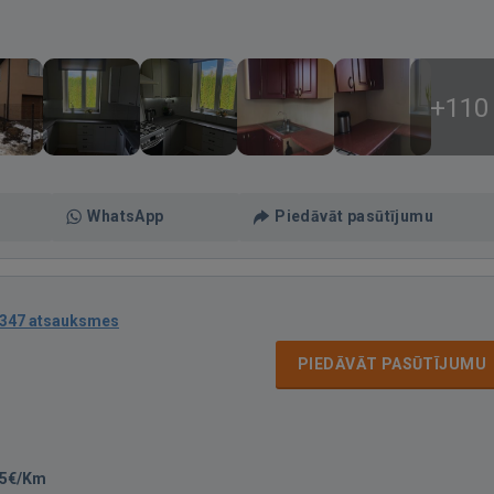
+110
WhatsApp
Piedāvāt pasūtījumu
347 atsauksmes
PIEDĀVĀT PASŪTĪJUMU
25€/Km