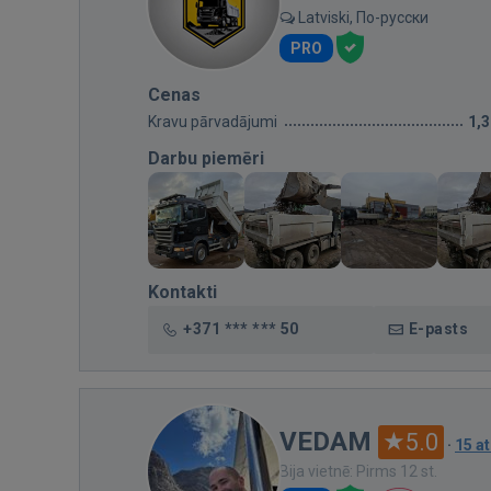
Latviski, По-русски
PRO
Cenas
Kravu pārvadājumi
1,
Darbu piemēri
Kontakti
+371 *** *** 50
E-pasts
VEDAM
5.0
·
15 a
Bija vietnē: Pirms 12 st.