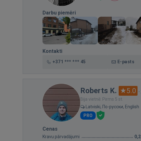
Darbu piemēri
Kontakti
+371 *** *** 45
E-pasts
Roberts K.
5.0
·
Bija vietnē: Pirms 5 st.
Latviski, По-русски, English
PRO
Cenas
Kravu pārvadājumi
0,