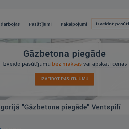
Izveidot pasūt
 darbojas
Pasūtījumi
Pakalpojumi
Gāzbetona piegāde
Izveido pasūtījumu
bez maksas
vai
apskati cenas
IZVEIDOT PASŪTĪJUMU
egorijā "Gāzbetona piegāde" Ventspilī