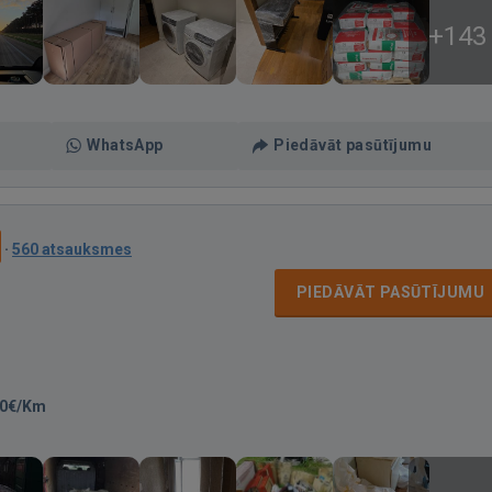
+143
WhatsApp
Piedāvāt pasūtījumu
·
560 atsauksmes
PIEDĀVĀT PASŪTĪJUMU
60€/Km