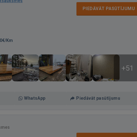
atsauksmes
PIEDĀVĀT PASŪTĪJUMU
00€/Km
+51
WhatsApp
Piedāvāt pasūtījumu
ksmes