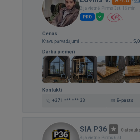
·
9 
Bija vietnē: Pirms 3st. 16 min.
PRO
Cenas
Kravu pārvadājumi
5,
Darbu piemēri
Kontakti
+371 *** *** 33
E-pasts
SIA P36
·
0 atsau
Bija vietnē: Pirms 6 st.