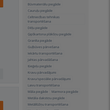
Būvmateriālu piegāde
Cauruļu piegāde
Celtniecības tehnikas
transportēšana
Dēļu piegāde
Ģipškartona plākšņu piegāde
Granīta piegāde
Guļbūves pārvešana
Iekārtu transportēšana
Jahtas pārvadāšana
Ķieģeļu piegāde
Kravu pārvadājumi
Kravu/speciālie pārvadājumi
Laivu transportēšana
Māla piegāde
Marmora piegāde
Metāla dakstiņu piegāde
Metāllūžņu transportēšana