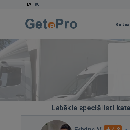
LV
RU
Kā tas
Labākie speciālisti kat
Edvins V.
4.8