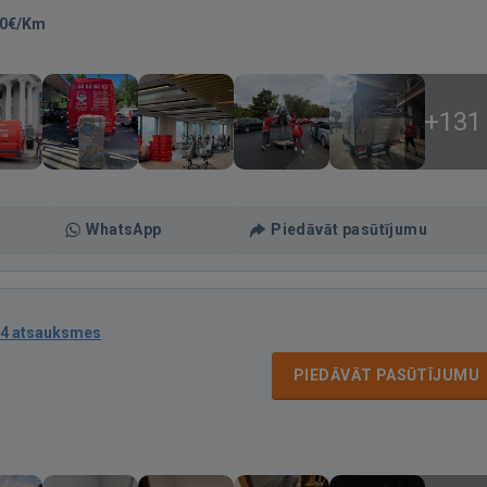
00€/Km
+131
WhatsApp
Piedāvāt pasūtījumu
4 atsauksmes
PIEDĀVĀT PASŪTĪJUMU