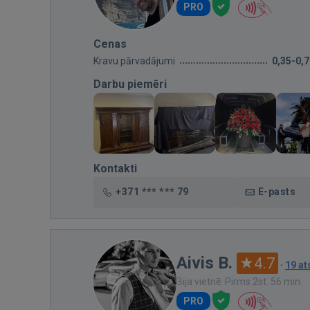
PRO
Cenas
Kravu pārvadājumi
0,35-0,
Darbu piemēri
Kontakti
+371 *** *** 79
E-pasts
Aivis B.
4.7
·
19 a
Bija vietnē: Pirms 2st. 56 min.
PRO