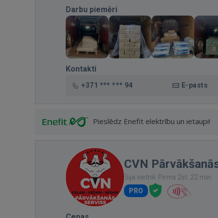
Darbu piemēri
Kontakti
+371 *** *** 94
E-pasts
Pieslēdz Enefit elektrību un ietaupi!
CVN Pārvākšanās
Bija vietnē: Pirms 2st. 22 min.
PRO
Cenas