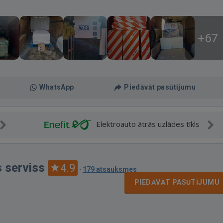
+67
WhatsApp
Piedāvāt pasūtījumu
Elektroauto ātrās uzlādes tīkls
 serviss
4.9
·
179 atsauksmes
PIEDĀVĀT PASŪTĪJUMU