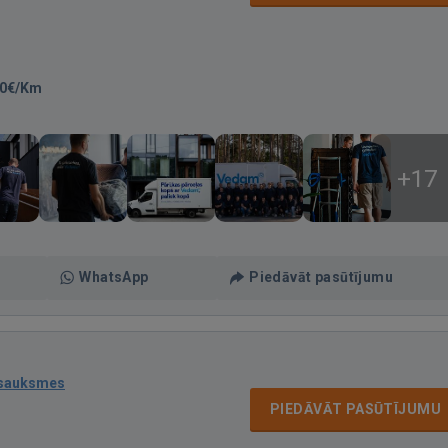
70€/Km
+17
WhatsApp
Piedāvāt pasūtījumu
tsauksmes
PIEDĀVĀT PASŪTĪJUMU