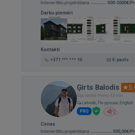
Inženiertīklu projektēšana
500-2000€/Pr
Darbu piemēri
Kontakti
+371 *** *** 10
E-pasts
Ģirts Balodis
5.
Bija vietnē: Pirms 43 min.
Latviski, По-русски, English
PRO
Cenas
Inženiertīklu projektēšana
500,00€/Pr