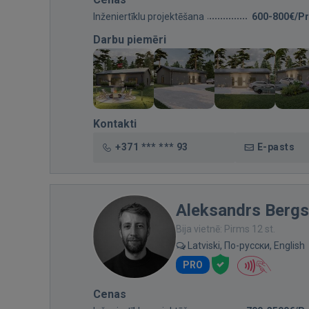
Inženiertīklu projektēšana
600-800€/Pr
Darbu piemēri
Kontakti
+371 *** *** 93
E-pasts
Aleksandrs Bergs
Bija vietnē: Pirms 12 st.
Latviski, По-русски, English
PRO
Cenas