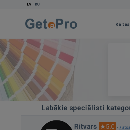
LV
RU
Kā tas
Labākie speciālisti katego
Ritvars
5.0
·
7 at