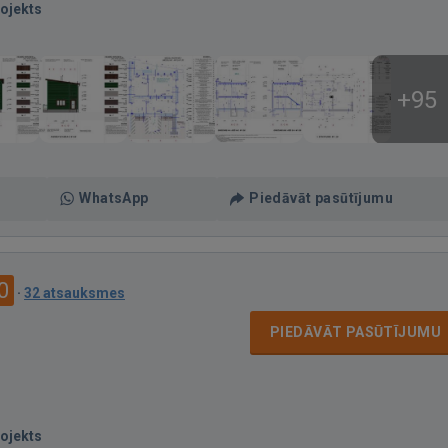
ojekts
+95
WhatsApp
Piedāvāt pasūtījumu
0
·
32 atsauksmes
PIEDĀVĀT PASŪTĪJUMU
ojekts