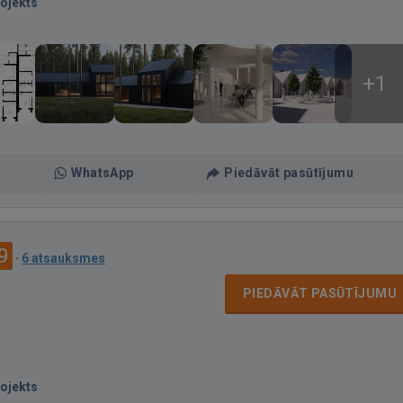
ojekts
+1
WhatsApp
Piedāvāt pasūtījumu
9
·
6 atsauksmes
PIEDĀVĀT PASŪTĪJUMU
ojekts