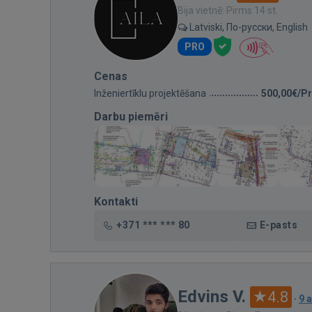
Bija vietnē: Pirms 14 st.
Latviski, По-русски, English
PRO
Cenas
Inženiertīklu projektēšana
500,00€/Pr
Darbu piemēri
Kontakti
+371 *** *** 80
E-pasts
Edvins V.
4.8
·
9 