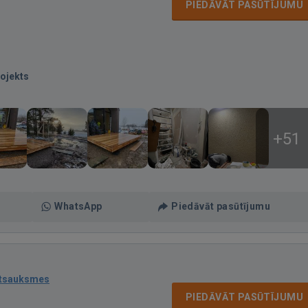
PIEDĀVĀT PASŪTĪJUMU
ojekts
+51
WhatsApp
Piedāvāt pasūtījumu
atsauksmes
PIEDĀVĀT PASŪTĪJUMU