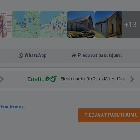
+13
WhatsApp
Piedāvāt pasūtījumu
Elektroauto ātrās uzlādes tīkls
atsauksmes
PIEDĀVĀT PASŪTĪJUMU