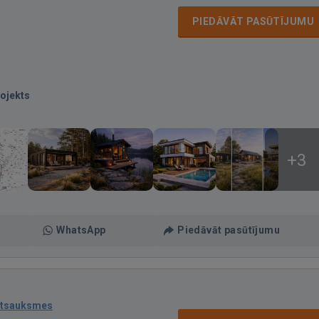
PIEDĀVĀT PASŪTĪJUMU
ojekts
+3
WhatsApp
Piedāvāt pasūtījumu
atsauksmes