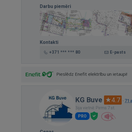
Darbu piemēri
Kontakti
+371 *** *** 80
E-pasts
Pieslēdz Enefit elektrību un ietaupi!
KG Buve
4.7
·
71 
Bija vietnē: Pirms 7 st.
PRO
Cenas