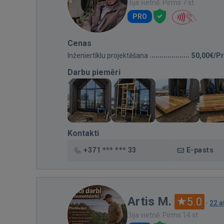
Bija vietnē: Pirms 7 st.
PRO
Cenas
Inženiertīklu projektēšana
50,00€/Pr
Darbu piemēri
Kontakti
+371 *** *** 33
E-pasts
Artis M.
5.0
·
22 
Bija vietnē: Pirms 14 st.