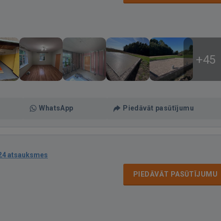
+45
WhatsApp
Piedāvāt pasūtījumu
24 atsauksmes
PIEDĀVĀT PASŪTĪJUMU