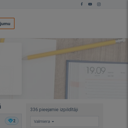
ījumu
ā
336 pieejamie izpildītāji
2
Valmiera