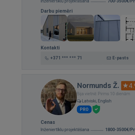
Inženiertīklu projektēšana
700-3500€/Pr
Darbu piemēri
Kontakti
+371 *** *** 71
E-pasts
Normunds Ž.
4.
Bija vietnē: Pirms 10 dienām
Latviski, English
PRO
Cenas
Inženiertīklu projektēšana
1800-3500€/Pr