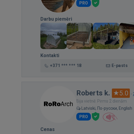
PRO
Darbu piemēri
Kontakti
+371 *** *** 18
E-pasts
Roberts k.
5.0
·
Bija vietnē: Pirms 2 dienām
Latviski, По-русски, English
PRO
Cenas