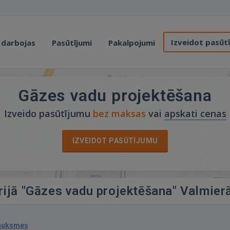
Izveidot pasūt
 darbojas
Pasūtījumi
Pakalpojumi
Gāzes vadu projektēšana
Izveido pasūtījumu
bez maksas
vai
apskati cenas
IZVEIDOT PASŪTĪJUMU
rijā "Gāzes vadu projektēšana" Valmier
sauksmes