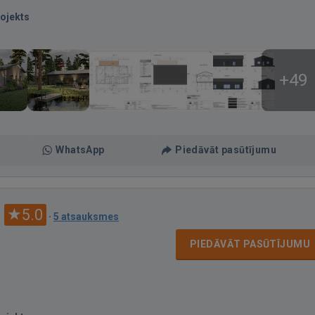
ojekts
+49
WhatsApp
Piedāvāt pasūtījumu
5.0
·
5 atsauksmes
PIEDĀVĀT PASŪTĪJUMU