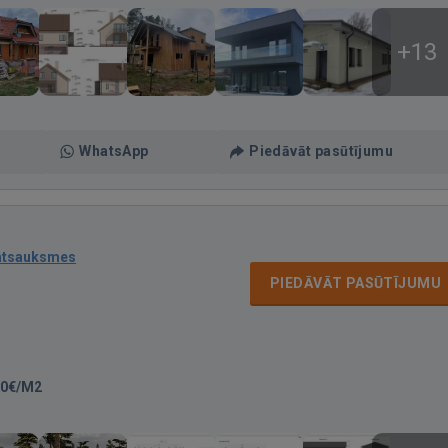
+13
WhatsApp
Piedāvāt pasūtījumu
atsauksmes
PIEDĀVĀT PASŪTĪJUMU
30€/M2