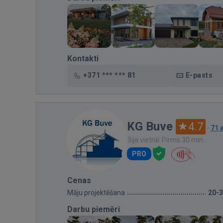
Kontakti
+371 *** *** 81
E-pasts
KG Buve
4.7
·
71 
Bija vietnē: Pirms 30 min.
PRO
Cenas
Māju projektēšana
20-
Darbu piemēri