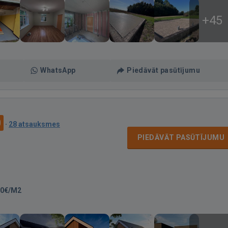
+45
WhatsApp
Piedāvāt pasūtījumu
0
·
28 atsauksmes
PIEDĀVĀT PASŪTĪJUMU
30€/M2