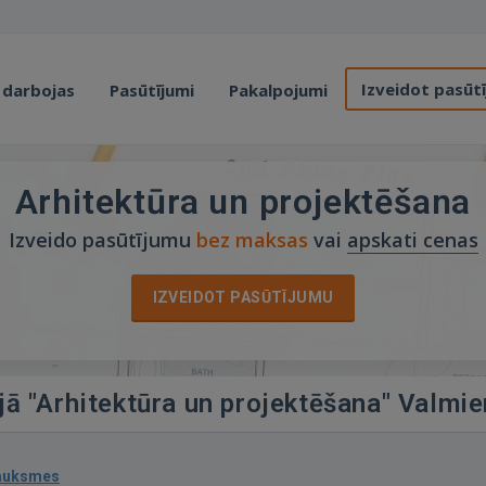
Izveidot pasūt
 darbojas
Pasūtījumi
Pakalpojumi
Arhitektūra un projektēšana
Izveido pasūtījumu
bez maksas
vai
apskati cenas
IZVEIDOT PASŪTĪJUMU
jā "Arhitektūra un projektēšana" Valmie
sauksmes