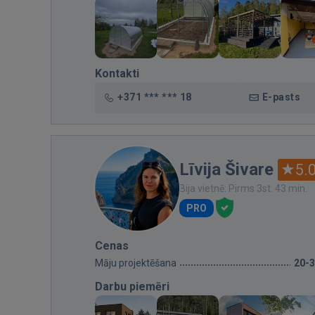
Kontakti
+371 *** *** 18
E-pasts
Līvija Šivare
5.
Bija vietnē: Pirms 3st. 43 min.
PRO
Cenas
Māju projektēšana
20-
Darbu piemēri