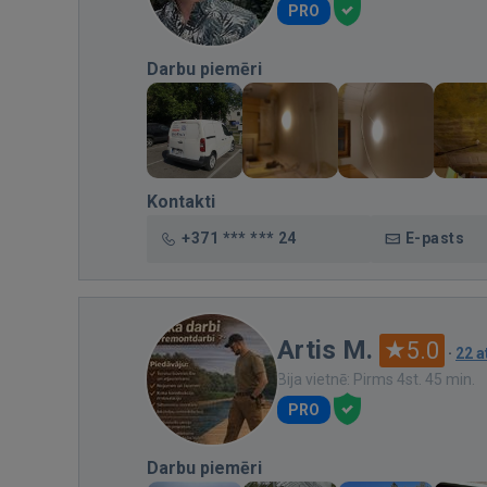
PRO
Darbu piemēri
Kontakti
+371 *** *** 24
E-pasts
Artis M.
5.0
·
22 
Bija vietnē: Pirms 4st. 45 min.
PRO
Darbu piemēri