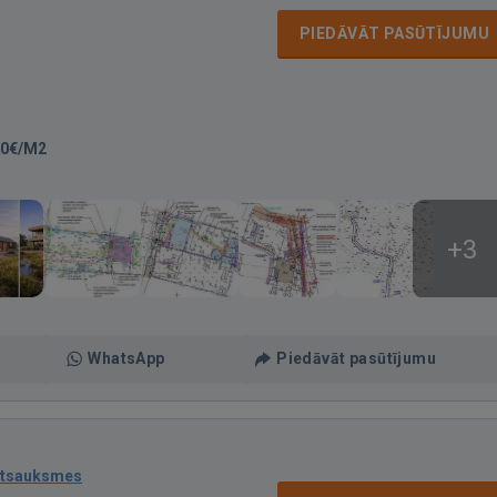
PIEDĀVĀT PASŪTĪJUMU
30€/M2
+3
WhatsApp
Piedāvāt pasūtījumu
atsauksmes