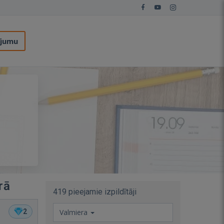
ījumu
rā
419 pieejamie izpildītāji
2
Valmiera