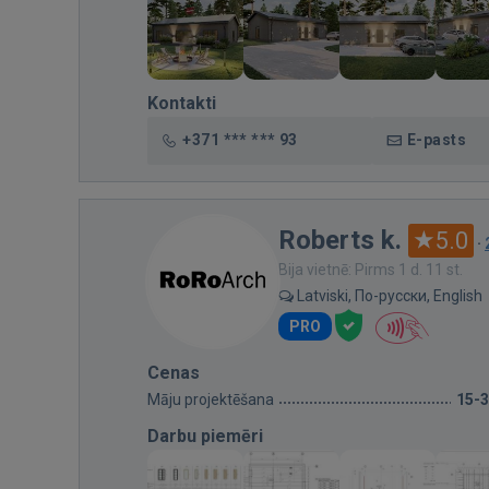
Kontakti
+371 *** *** 93
E-pasts
Roberts k.
5.0
·
Bija vietnē: Pirms 1 d. 11 st.
Latviski, По-русски, English
PRO
Cenas
Māju projektēšana
15-
Darbu piemēri