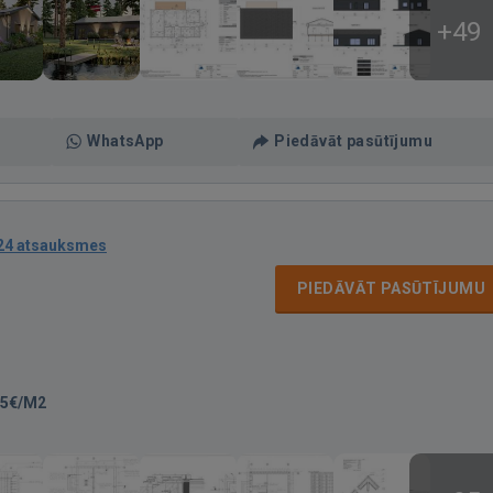
+49
WhatsApp
Piedāvāt pasūtījumu
24 atsauksmes
PIEDĀVĀT PASŪTĪJUMU
35€/M2