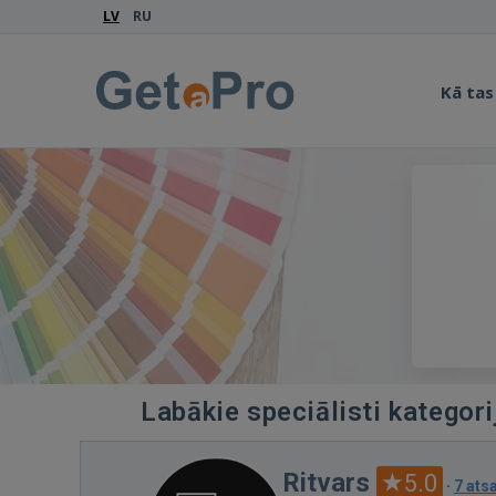
LV
RU
Kā tas
Labākie speciālisti kategori
Ritvars
5.0
·
7 at