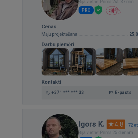
Bija vietnē: Pirms 2st. 37 min.
PRO
Cenas
Māju projektēšana
25,
Darbu piemēri
Kontakti
+371 *** *** 33
E-pasts
Igors K.
4.8
·
72 a
Bija vietnē: Pirms 25 dienām