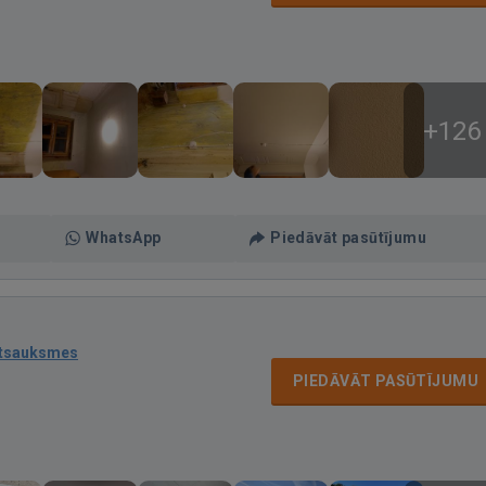
+126
WhatsApp
Piedāvāt pasūtījumu
atsauksmes
PIEDĀVĀT PASŪTĪJUMU