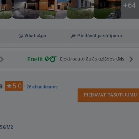
+64
WhatsApp
Piedāvāt pasūtījumu
Elektroauto ātrās uzlādes tīkls
s
5.0
·
26 atsauksmes
PIEDĀVĀT PASŪTĪJUMU
35€/M2