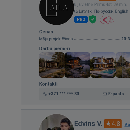
Bija vietnē: Pirms 4st. 39 min.
Latviski, По-русски, English
PRO
Cenas
Māju projektēšana
20-
Darbu piemēri
Kontakti
+371 *** *** 80
E-pasts
Edvins V.
4.8
·
9 