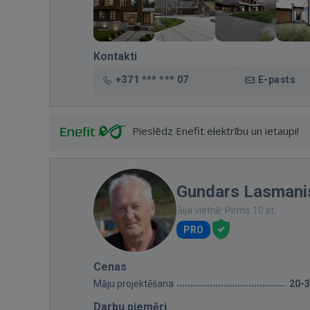
Kontakti
+371 *** *** 07
E-pasts
Pieslēdz Enefit elektrību un ietaupi!
Gundars Lasmani
Bija vietnē: Pirms 10 st.
PRO
Cenas
Māju projektēšana
20-
Darbu piemēri