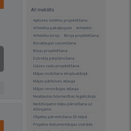
Arī meklēts
Apkures sistēmu projektēšana
Arhitekta pakalpojumi
Arhitekts
Arhitektu birojs
Biroja projektēšana
Būvatļaujas saņemšana
Būvju projektēšana
Dzīvokļa pārplānošana
Gāzes vadu projektēšana
Mājas nodošana ekspluatācijā
Mājas pārbūves atļauja
Mājas renovācijas atļauja
Neatļautas būvniecības legalizācija
Nedzīvojamo telpu pārcelšana uz
dzīvojamo
Objektu pārvietošana 3D telpā
Projekta dokumentācijas izstrāde