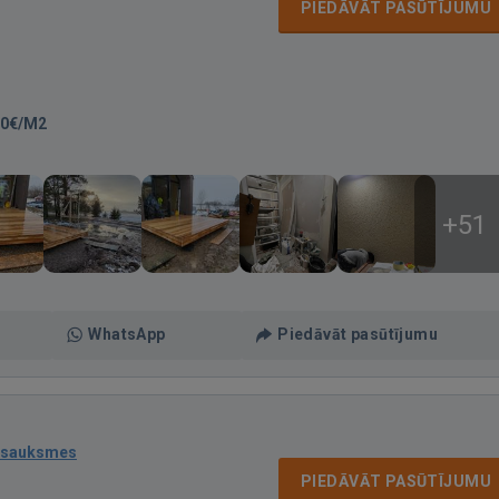
PIEDĀVĀT PASŪTĪJUMU
00€/M2
+51
WhatsApp
Piedāvāt pasūtījumu
tsauksmes
PIEDĀVĀT PASŪTĪJUMU