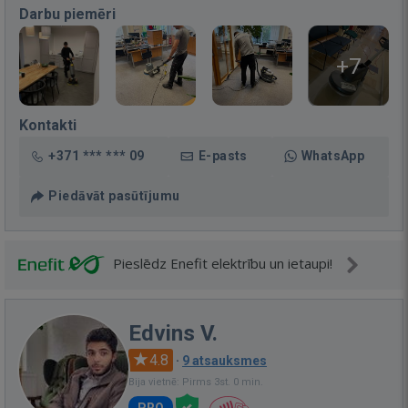
Darbu piemēri
+7
Kontakti
+371 *** *** 09
E-pasts
WhatsApp
Piedāvāt pasūtījumu
Pieslēdz Enefit elektrību un ietaupi!
Edvins V.
4.8
·
9 atsauksmes
Bija vietnē: Pirms 3st. 0 min.
PRO