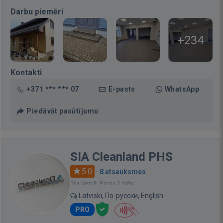
Darbu piemēri
+234
Kontakti
+371 *** *** 07
E-pasts
WhatsApp
Piedāvāt pasūtījumu
SIA Cleanland PHS
5.0
·
8 atsauksmes
Bija vietnē: Pirms 2 mēn.
Latviski, По-русски, English
PRO