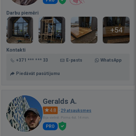
Darbu piemēri
+54
Kontakti
+371 *** *** 33
E-pasts
WhatsApp
Piedāvāt pasūtījumu
Geralds A.
4.8
·
29 atsauksmes
Bija vietnē: Pirms 4st. 14 min.
PRO