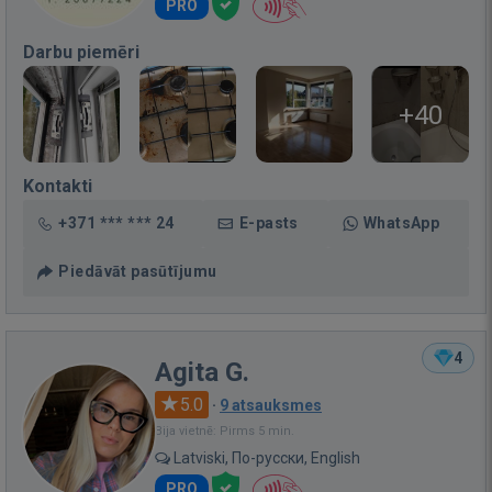
PRO
Darbu piemēri
+40
Kontakti
+371 *** *** 24
E-pasts
WhatsApp
Piedāvāt pasūtījumu
4
Agita G.
5.0
·
9 atsauksmes
Bija vietnē: Pirms 5 min.
Latviski, По-русски, English
PRO