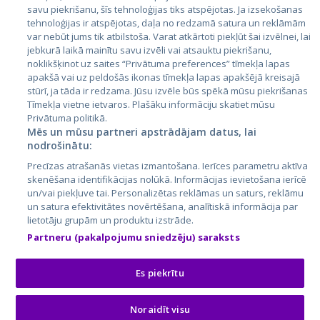
Latvija
savu piekrišanu, šīs tehnoloģijas tiks atspējotas. Ja izsekošanas
tehnoloģijas ir atspējotas, daļa no redzamā satura un reklāmām
Lietuva
var nebūt jums tik atbilstoša. Varat atkārtoti piekļūt šai izvēlnei, lai
jebkurā laikā mainītu savu izvēli vai atsauktu piekrišanu,
noklikšķinot uz saites “Privātuma preferences” tīmekļa lapas
apakšā vai uz peldošās ikonas tīmekļa lapas apakšējā kreisajā
stūrī, ja tāda ir redzama. Jūsu izvēle būs spēkā mūsu piekrišanas
Tīmekļa vietne ietvaros. Plašāku informāciju skatiet mūsu
Privātuma politikā.
Mēs un mūsu partneri apstrādājam datus, lai
nodrošinātu:
City24.lv
CVbankas.lt
Precīzas atrašanās vietas izmantošana. Ierīces parametru aktīva
City24.ee
Kainos.lt
skenēšana identifikācijas nolūkā. Informācijas ievietošana ierīcē
un/vai piekļuve tai. Personalizētas reklāmas un saturs, reklāmu
GetaPro.lv
Paslaugos.lt
un satura efektivitātes novērtēšana, analītiskā informācija par
GetaPro.ee
auto24.ee
lietotāju grupām un produktu izstrāde.
Skelbiu.lt
KV.ee
Partneru (pakalpojumu sniedzēju) saraksts
Autoplius.lt
Osta.ee
Aruodas.lt
KuldneBörs.ee
Es piekrītu
Noraidīt visu