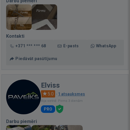
Darbu piemēri
Kontakti
+371 *** *** 68
E-pasts
WhatsApp
Piedāvāt pasūtījumu
Elviss
5.0
·
1 atsauksmes
Bija vietnē: Pirms 3 dienām
PRO
Darbu piemēri