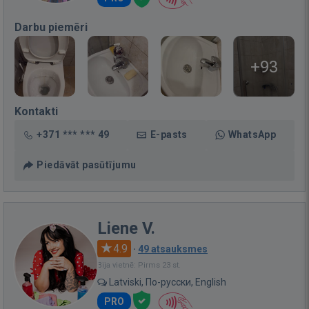
Darbu piemēri
+93
Kontakti
+371 *** *** 49
E-pasts
WhatsApp
Piedāvāt pasūtījumu
Liene V.
4.9
·
49 atsauksmes
Bija vietnē: Pirms 23 st.
Latviski, По-русски, English
PRO