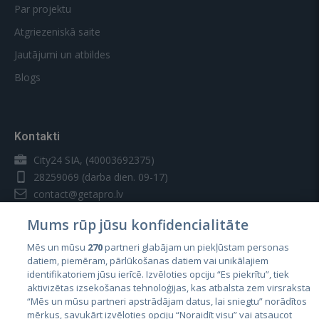
Par projektu
Atgriezeniskā saite
Jautājumi un atbildes
Blogs
Kontakti
City24 SIA, (40003692375)
28259069
(darba dien. 09-17)
contact@getapro.lv
Mums rūp jūsu konfidencialitāte
Mēs un mūsu
270
partneri glabājam un piekļūstam personas
datiem, piemēram, pārlūkošanas datiem vai unikālajiem
identifikatoriem jūsu ierīcē. Izvēloties opciju “Es piekrītu”, tiek
Valstis
aktivizētas izsekošanas tehnoloģijas, kas atbalsta zem virsraksta
Igaunija
“Mēs un mūsu partneri apstrādājam datus, lai sniegtu” norādītos
mērķus, savukārt izvēloties opciju “Noraidīt visu” vai atsaucot