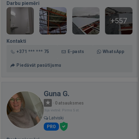
Darbu piemēri
+557
Kontakti
+371 *** *** 75
E-pasts
WhatsApp
Piedāvāt pasūtījumu
Guna G.
·
0 atsauksmes
Bija vietnē: Pirms 5 st.
Latviski
PRO