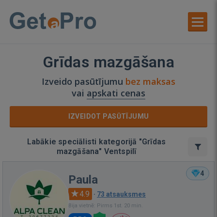
Grīdas mazgāšana
Izveido pasūtījumu
bez maksas
vai
apskati cenas
IZVEIDOT PASŪTĪJUMU
Labākie speciālisti kategorijā "Grīdas
mazgāšana" Ventspilī
4
Paula
4.9
·
73 atsauksmes
Bija vietnē: Pirms 1st. 20 min.