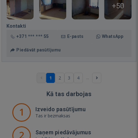
+50
Kontakti
+371 *** *** 55
E-pasts
WhatsApp
Piedāvāt pasūtījumu
...
1
2
3
4
Kā tas darbojas
1
Izveido pasūtījumu
Tas ir bezmaksas
2
Saņem piedāvājumus