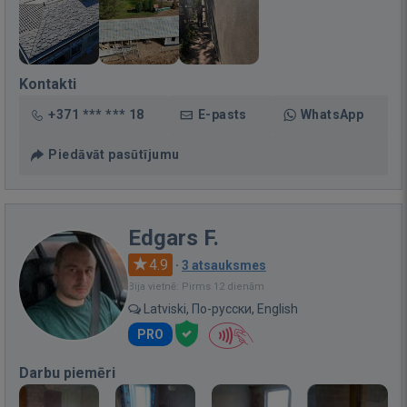
Kontakti
+371 *** *** 18
E-pasts
WhatsApp
Piedāvāt pasūtījumu
Edgars F.
4.9
·
3 atsauksmes
Bija vietnē: Pirms 12 dienām
Latviski, По-русски, English
PRO
Darbu piemēri