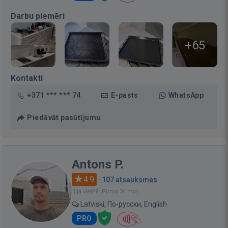
Darbu piemēri
+65
Kontakti
+371 *** *** 74
E-pasts
WhatsApp
Piedāvāt pasūtījumu
Antons P.
4.9
·
107 atsauksmes
Bija vietnē: Pirms 34 min.
Latviski, По-русски, English
PRO