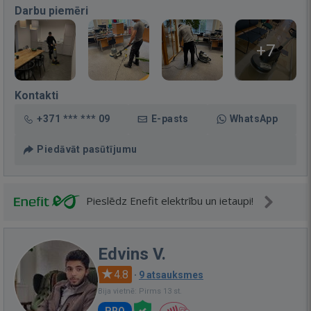
Darbu piemēri
+7
Kontakti
+371 *** *** 09
E-pasts
WhatsApp
Piedāvāt pasūtījumu
Pieslēdz Enefit elektrību un ietaupi!
Edvins V.
4.8
·
9 atsauksmes
Bija vietnē: Pirms 13 st.
PRO