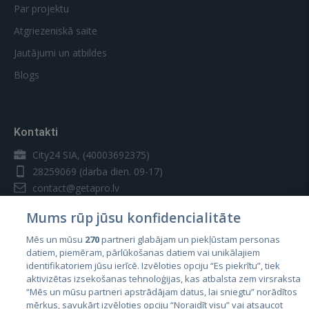
Par projektu
Atgriezeniskā saite
Jautājumi un atbildes
Blogs
Kontakti
City24 SIA, (40003692375)
28259069
(darba dien. 09-17)
contact@getapro.lv
Mums rūp jūsu konfidencialitāte
Mēs un mūsu
270
partneri glabājam un piekļūstam personas
datiem, piemēram, pārlūkošanas datiem vai unikālajiem
identifikatoriem jūsu ierīcē. Izvēloties opciju “Es piekrītu”, tiek
Valstis
aktivizētas izsekošanas tehnoloģijas, kas atbalsta zem virsraksta
Igaunija
“Mēs un mūsu partneri apstrādājam datus, lai sniegtu” norādītos
mērķus, savukārt izvēloties opciju “Noraidīt visu” vai atsaucot