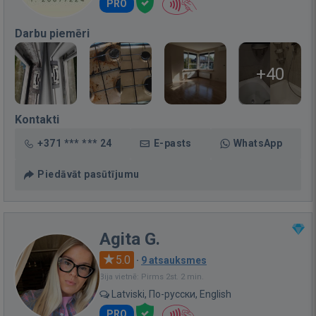
PRO
Darbu piemēri
+40
Kontakti
+371 *** *** 24
E-pasts
WhatsApp
Piedāvāt pasūtījumu
Agita G.
5.0
·
9 atsauksmes
Bija vietnē: Pirms 2st. 2 min.
Latviski, По-русски, English
PRO