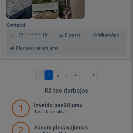
Kontakti
+371 *** *** 18
E-pasts
WhatsApp
Piedāvāt pasūtījumu
...
1
2
3
4
Kā tas darbojas
1
Izveido pasūtījumu
Tas ir bezmaksas
2
Saņem piedāvājumus