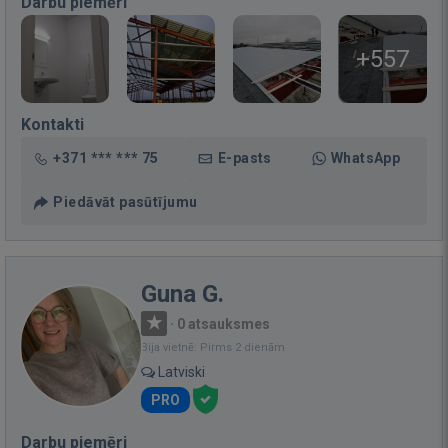
Darbu piemēri
+557
Kontakti
+371 *** *** 75
E-pasts
WhatsApp
Piedāvāt pasūtījumu
Guna G.
·
0 atsauksmes
Bija vietnē: Pirms 2 dienām
Latviski
PRO
Darbu piemēri