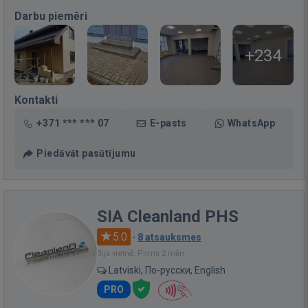
Darbu piemēri
+234
Kontakti
+371 *** *** 07
E-pasts
WhatsApp
Piedāvāt pasūtījumu
SIA Cleanland PHS
5.0
·
8 atsauksmes
Bija vietnē: Pirms 2 mēn.
Latviski, По-русски, English
PRO