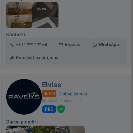
Kontakti
+371 *** *** 68
E-pasts
WhatsApp
Piedāvāt pasūtījumu
Elviss
5.0
·
1 atsauksmes
Bija vietnē: Pirms 6 dienām
PRO
Darbu piemēri