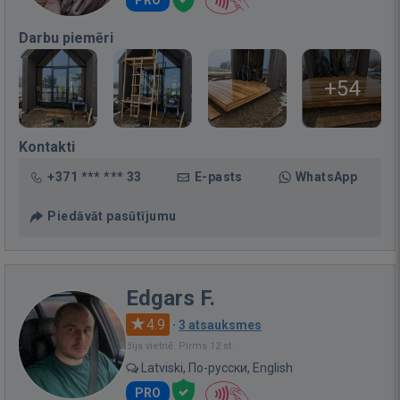
Darbu piemēri
+54
Kontakti
+371 *** *** 33
E-pasts
WhatsApp
Piedāvāt pasūtījumu
Edgars F.
4.9
·
3 atsauksmes
Bija vietnē: Pirms 12 st.
Latviski, По-русски, English
PRO