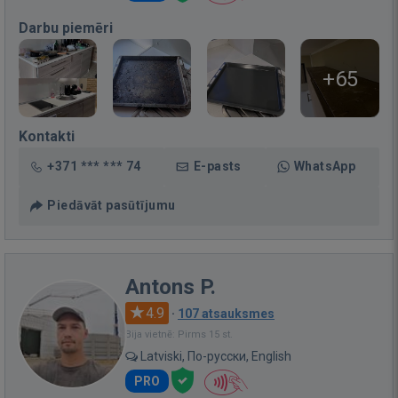
Darbu piemēri
+65
Kontakti
+371 *** *** 74
E-pasts
WhatsApp
Piedāvāt pasūtījumu
Antons P.
4.9
·
107 atsauksmes
Bija vietnē: Pirms 15 st.
Latviski, По-русски, English
PRO