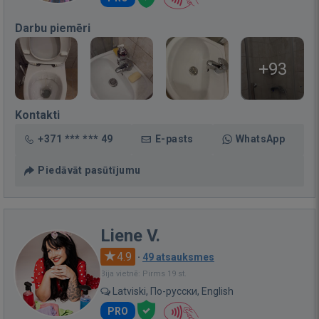
Darbu piemēri
+93
Kontakti
+371 *** *** 49
E-pasts
WhatsApp
Piedāvāt pasūtījumu
Liene V.
4.9
·
49 atsauksmes
Bija vietnē: Pirms 19 st.
Latviski, По-русски, English
PRO