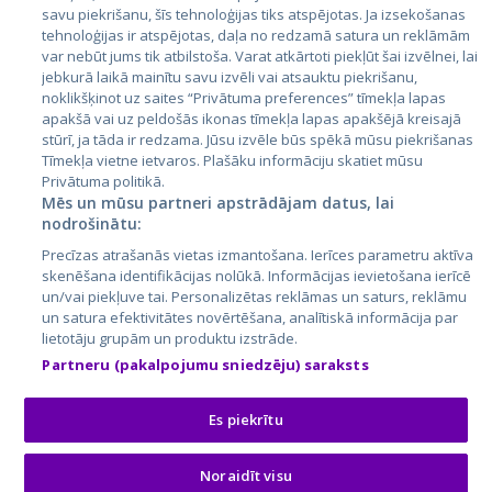
Latvija
savu piekrišanu, šīs tehnoloģijas tiks atspējotas. Ja izsekošanas
tehnoloģijas ir atspējotas, daļa no redzamā satura un reklāmām
Lietuva
var nebūt jums tik atbilstoša. Varat atkārtoti piekļūt šai izvēlnei, lai
jebkurā laikā mainītu savu izvēli vai atsauktu piekrišanu,
noklikšķinot uz saites “Privātuma preferences” tīmekļa lapas
apakšā vai uz peldošās ikonas tīmekļa lapas apakšējā kreisajā
stūrī, ja tāda ir redzama. Jūsu izvēle būs spēkā mūsu piekrišanas
Tīmekļa vietne ietvaros. Plašāku informāciju skatiet mūsu
Privātuma politikā.
Mēs un mūsu partneri apstrādājam datus, lai
nodrošinātu:
City24.lv
CVbankas.lt
Precīzas atrašanās vietas izmantošana. Ierīces parametru aktīva
City24.ee
Kainos.lt
skenēšana identifikācijas nolūkā. Informācijas ievietošana ierīcē
un/vai piekļuve tai. Personalizētas reklāmas un saturs, reklāmu
GetaPro.lv
Paslaugos.lt
un satura efektivitātes novērtēšana, analītiskā informācija par
GetaPro.ee
auto24.ee
lietotāju grupām un produktu izstrāde.
Skelbiu.lt
KV.ee
Partneru (pakalpojumu sniedzēju) saraksts
Autoplius.lt
Osta.ee
Aruodas.lt
KuldneBörs.ee
Es piekrītu
Noraidīt visu