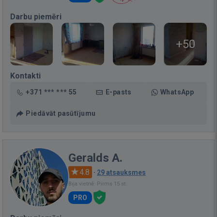
Darbu piemēri
+50
Kontakti
+371 *** *** 55
E-pasts
WhatsApp
Piedāvāt pasūtījumu
Geralds A.
4.8
·
29 atsauksmes
Bija vietnē: Pirms 15 st.
PRO