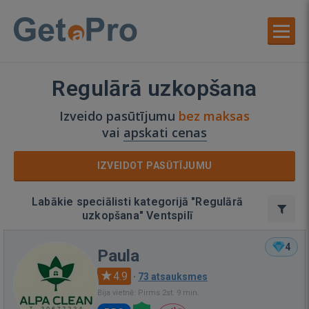
Regulārā uzkopšana
Izveido pasūtījumu
bez maksas
vai
apskati cenas
IZVEIDOT PASŪTĪJUMU
Labākie speciālisti kategorijā "Regulārā
uzkopšana" Ventspilī
4
Paula
4.9
·
73 atsauksmes
Bija vietnē: Pirms 2st. 9 min.