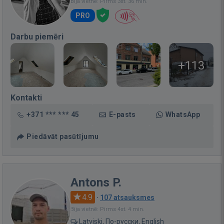
Bija vietnē: Pirms 3st. 36 min.
PRO
Darbu piemēri
+113
Kontakti
+371 *** *** 45
E-pasts
WhatsApp
Piedāvāt pasūtījumu
Antons P.
4.9
·
107 atsauksmes
Bija vietnē: Pirms 4st. 4 min.
Latviski, По-русски, English