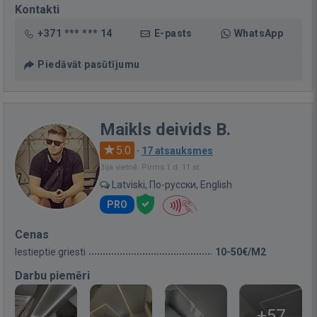
Kontakti
+371 *** *** 14
E-pasts
WhatsApp
Piedāvāt pasūtījumu
Maikls deivids B.
5.0
·
17 atsauksmes
Bija vietnē: Pirms 1 d. 11 st.
Latviski, По-русски, English
PRO
Cenas
Iestieptie griesti
10-50€/M2
Darbu piemēri
+57