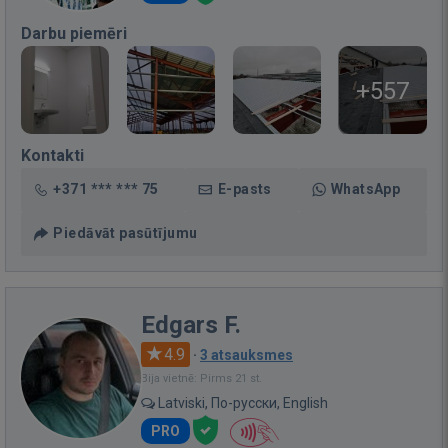
Darbu piemēri
+557
Kontakti
+371 *** *** 75
E-pasts
WhatsApp
Piedāvāt pasūtījumu
Edgars F.
4.9
·
3 atsauksmes
Bija vietnē: Pirms 21 st.
Latviski, По-русски, English
PRO