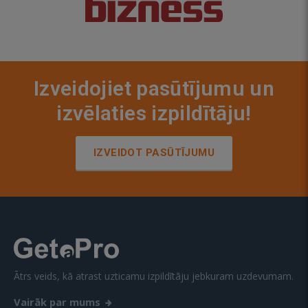
Izveidojiet pasūtījumu un
izvēlaties izpildītāju!
IZVEIDOT PASŪTĪJUMU
Ātrs veids, kā atrast uzticamu izpildītāju jebkuram uzdevumam.
Vairāk par mums