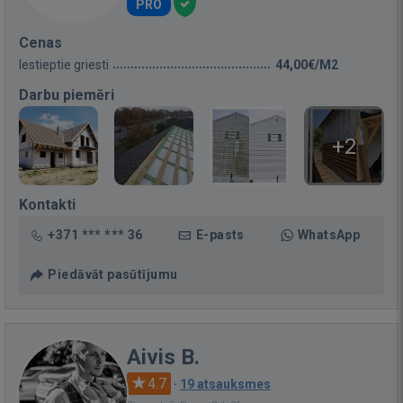
PRO
Cenas
Iestieptie griesti
44,00€/M2
Darbu piemēri
+2
Kontakti
+371 *** *** 36
E-pasts
WhatsApp
Piedāvāt pasūtījumu
Aivis B.
4.7
·
19 atsauksmes