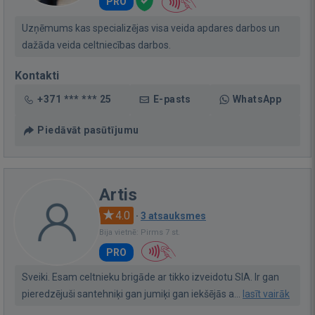
PRO
Uzņēmums kas specializējas visa veida apdares darbos un
dažāda veida celtniecības darbos.
Kontakti
+371 *** *** 25
E-pasts
WhatsApp
Piedāvāt pasūtījumu
Artis
4.0
·
3 atsauksmes
Bija vietnē: Pirms 7 st.
PRO
Sveiki. Esam celtnieku brigāde ar tikko izveidotu SIA. Ir gan
pieredzējuši santehniķi gan jumiķi gan iekšējās a...
lasīt vairāk