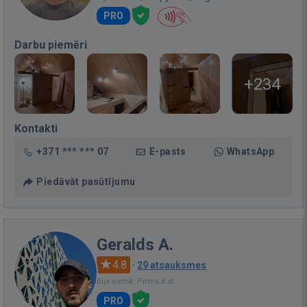
PRO
Darbu piemēri
+234
Kontakti
+371 *** *** 07
E-pasts
WhatsApp
Piedāvāt pasūtījumu
Geralds A.
4.8
·
29 atsauksmes
Bija vietnē: Pirms 8 st.
PRO