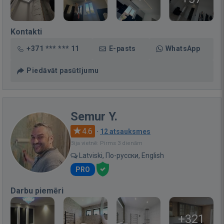
Kontakti
+371 *** *** 11
E-pasts
WhatsApp
Piedāvāt pasūtījumu
Semur Y.
4.6
·
12 atsauksmes
Bija vietnē: Pirms 3 dienām
Latviski, По-русски, English
PRO
Darbu piemēri
+321