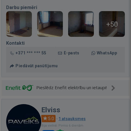
Darbu piemēri
+50
Kontakti
+371 *** *** 55
E-pasts
WhatsApp
Piedāvāt pasūtījumu
Pieslēdz Enefit elektrību un ietaupi!
Elviss
5.0
·
1 atsauksmes
Bija vietnē: Pirms 6 dienām