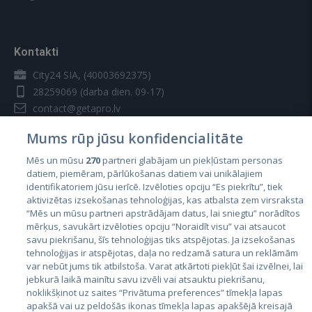
Kontakti
City24 SIA, (40003692375)
28259069
(darba dien. 09-17)
contact@getapro.lv
Mums rūp jūsu konfidencialitāte
Mēs un mūsu
270
partneri glabājam un piekļūstam personas
datiem, piemēram, pārlūkošanas datiem vai unikālajiem
identifikatoriem jūsu ierīcē. Izvēloties opciju “Es piekrītu”, tiek
Valstis
aktivizētas izsekošanas tehnoloģijas, kas atbalsta zem virsraksta
Igaunija
“Mēs un mūsu partneri apstrādājam datus, lai sniegtu” norādītos
mērķus, savukārt izvēloties opciju “Noraidīt visu” vai atsaucot
Latvija
savu piekrišanu, šīs tehnoloģijas tiks atspējotas. Ja izsekošanas
tehnoloģijas ir atspējotas, daļa no redzamā satura un reklāmām
Lietuva
var nebūt jums tik atbilstoša. Varat atkārtoti piekļūt šai izvēlnei, lai
jebkurā laikā mainītu savu izvēli vai atsauktu piekrišanu,
noklikšķinot uz saites “Privātuma preferences” tīmekļa lapas
apakšā vai uz peldošās ikonas tīmekļa lapas apakšējā kreisajā