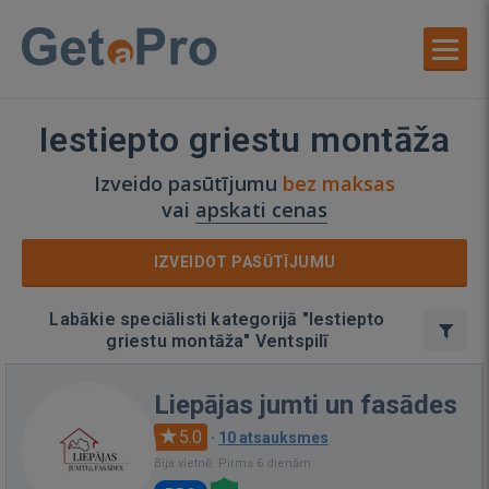
Iestiepto griestu montāža
Izveido pasūtījumu
bez maksas
vai
apskati cenas
IZVEIDOT PASŪTĪJUMU
Labākie speciālisti kategorijā "Iestiepto
griestu montāža" Ventspilī
Liepājas jumti un fasādes
5.0
·
10 atsauksmes
Bija vietnē: Pirms 6 dienām