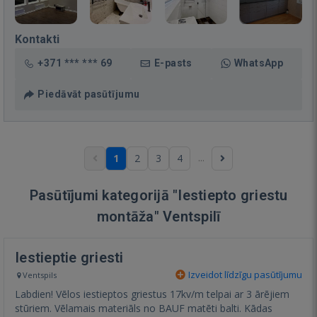
Kontakti
+371 *** *** 69
E-pasts
WhatsApp
Piedāvāt pasūtījumu
...
1
2
3
4
Pasūtījumi kategorijā "Iestiepto griestu
montāža" Ventspilī
Iestieptie griesti
Izveidot līdzīgu pasūtījumu
Ventspils
Labdien! Vēlos iestieptos griestus 17kv/m telpai ar 3 ārējiem
stūriem. Vēlamais materiāls no BAUF matēti balti. Kādas