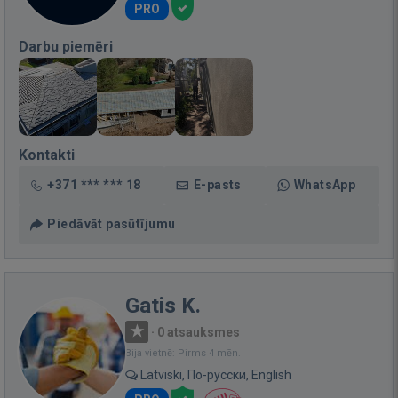
PRO
Darbu piemēri
Kontakti
+371 *** *** 18
E-pasts
WhatsApp
Piedāvāt pasūtījumu
Gatis K.
·
0 atsauksmes
Bija vietnē: Pirms 4 mēn.
Latviski, По-русски, English