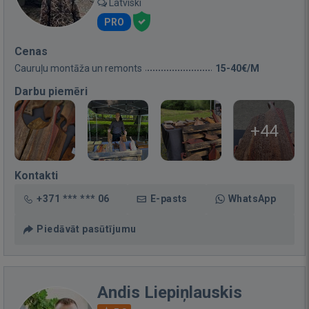
Latviski
PRO
Cenas
Cauruļu montāža un remonts
15-40€/M
Darbu piemēri
+44
Kontakti
+371 *** *** 06
E-pasts
WhatsApp
Piedāvāt pasūtījumu
Andis Liepiņlauskis