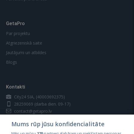
GetaPro
Par projektu
Atgriezeniskā saite
Jautājumi un atbildes
Blogs
Kontakti
City24 SIA, (40003692375)
28259069
(darba dien. 09-17)
contact@getapro.lv
Mums rūp jūsu konfidencialitāte
Mēs un mūsu
270
partneri glabājam un piekļūstam personas