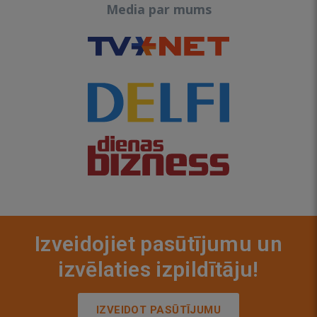
Media par mums
Izveidojiet pasūtījumu un
izvēlaties izpildītāju!
IZVEIDOT PASŪTĪJUMU