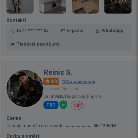
+228
Kontakti
+371 *** *** 05
E-pasts
WhatsApp
Piedāvāt pasūtījumu
Reinis S.
4.8
·
182 atsauksmes
Bija vietnē: Pirms 9 st.
Latviski, По-русски, English
PRO
Cenas
Cauruļu montāža un remonts
35-120€/M
Darbu piemēri