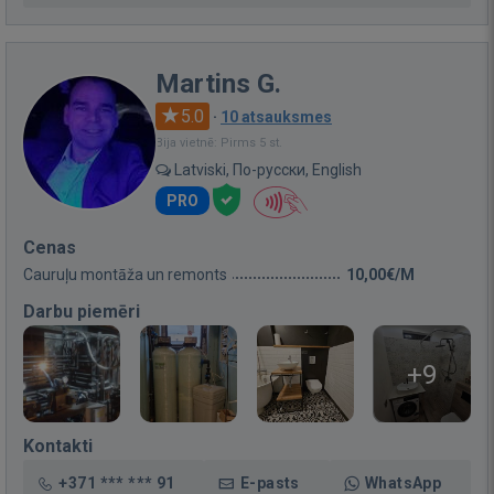
Martins G.
5.0
·
10 atsauksmes
Bija vietnē: Pirms 5 st.
Latviski, По-русски, English
PRO
Cenas
Cauruļu montāža un remonts
10,00€/M
Darbu piemēri
+9
Kontakti
+371 *** *** 91
E-pasts
WhatsApp