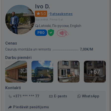
Ivo D.
5.0
·
9 atsauksmes
Bija vietnē: Pirms 5 st.
Latviski, По-русски, English
PRO
Cenas
Cauruļu montāža un remonts
7,00€/M
Darbu piemēri
+67
Kontakti
+371 *** *** 77
E-pasts
WhatsApp
Piedāvāt pasūtījumu