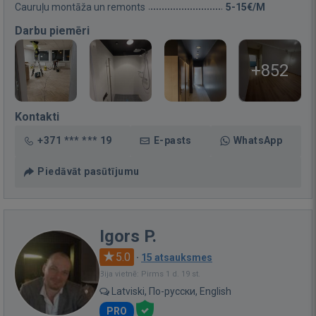
Cauruļu montāža un remonts
5-15€/M
Darbu piemēri
+852
Kontakti
+371 *** *** 19
E-pasts
WhatsApp
Piedāvāt pasūtījumu
Igors P.
5.0
·
15 atsauksmes
Bija vietnē: Pirms 1 d. 19 st.
Latviski, По-русски, English
PRO