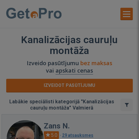
Kanalizācijas cauruļu
montāža
Izveido pasūtījumu
bez maksas
vai
apskati cenas
IZVEIDOT PASŪTĪJUMU
Labākie speciālisti kategorijā "Kanalizācijas
cauruļu montāža" Valmierā
Zans N.
5.0
·
29 atsauksmes