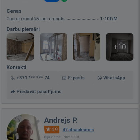
Cenas
Cauruļu montāža un remonts
1-10€/M
Darbu piemēri
+10
Kontakti
+371 *** *** 74
E-pasts
WhatsApp
Piedāvāt pasūtījumu
Andrejs P.
4.9
·
47 atsauksmes
Bija vietnē: Pirms 5 st.