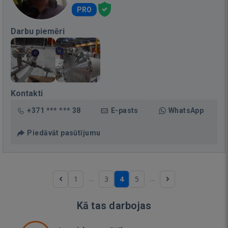
PRO
Darbu piemēri
Kontakti
+371 *** *** 38
E-pasts
WhatsApp
Piedāvāt pasūtījumu
...
...
1
3
4
5
Kā tas darbojas