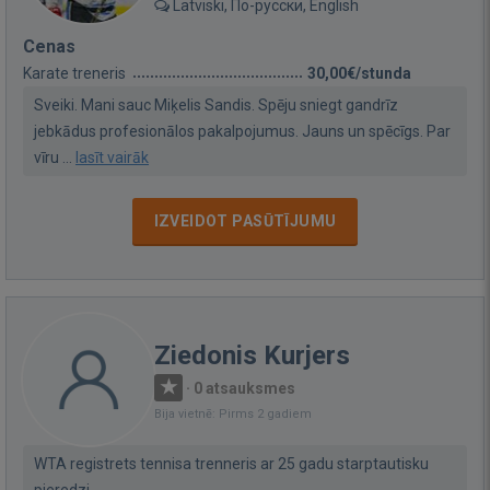
Latviski, По-русски, English
Cenas
Karate treneris
30,00€/stunda
Sveiki. Mani sauc Miķelis Sandis. Spēju sniegt gandrīz
jebkādus profesionālos pakalpojumus. Jauns un spēcīgs. Par
vīru ...
lasīt vairāk
IZVEIDOT PASŪTĪJUMU
Ziedonis Kurjers
·
0 atsauksmes
Bija vietnē: Pirms 2 gadiem
WTA registrets tennisa trenneris ar 25 gadu starptautisku