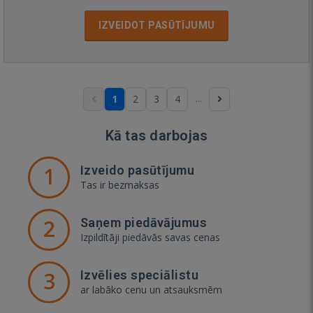
IZVEIDOT PASŪTĪJUMU
...
1
2
3
4
Kā tas darbojas
1
Izveido pasūtījumu
Tas ir bezmaksas
2
Saņem piedāvājumus
Izpildītāji piedāvās savas cenas
3
Izvēlies speciālistu
ar labāko cenu un atsauksmēm