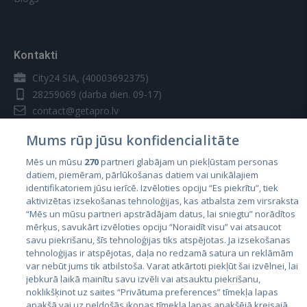
Kontakti
City24 SIA, (40003692375)
28259069
(darba dien. 09-17)
contact@getapro.lv
Mums rūp jūsu konfidencialitāte
Mēs un mūsu
270
partneri glabājam un piekļūstam personas
datiem, piemēram, pārlūkošanas datiem vai unikālajiem
identifikatoriem jūsu ierīcē. Izvēloties opciju “Es piekrītu”, tiek
Valstis
aktivizētas izsekošanas tehnoloģijas, kas atbalsta zem virsraksta
Igaunija
“Mēs un mūsu partneri apstrādājam datus, lai sniegtu” norādītos
mērķus, savukārt izvēloties opciju “Noraidīt visu” vai atsaucot
Latvija
savu piekrišanu, šīs tehnoloģijas tiks atspējotas. Ja izsekošanas
tehnoloģijas ir atspējotas, daļa no redzamā satura un reklāmām
Lietuva
var nebūt jums tik atbilstoša. Varat atkārtoti piekļūt šai izvēlnei, lai
jebkurā laikā mainītu savu izvēli vai atsauktu piekrišanu,
noklikšķinot uz saites “Privātuma preferences” tīmekļa lapas
apakšā vai uz peldošās ikonas tīmekļa lapas apakšējā kreisajā