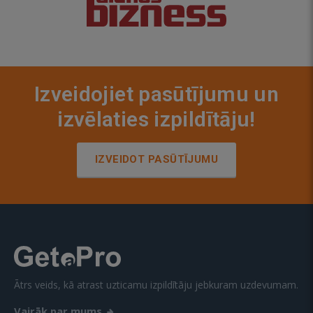
Izveidojiet pasūtījumu un
izvēlaties izpildītāju!
IZVEIDOT PASŪTĪJUMU
Ātrs veids, kā atrast uzticamu izpildītāju jebkuram uzdevumam.
Vairāk par mums