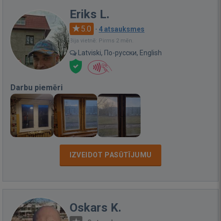
Eriks L.
5.0
·
4 atsauksmes
Bija vietnē: Pirms 2 mēn.
Latviski, По-русски, English
Darbu piemēri
IZVEIDOT PASŪTĪJUMU
Oskars K.