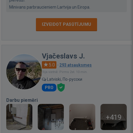
pieredzi.
Minivans parbraucieniem Lartvija un Eiropa.
IZVEIDOT PASŪTĪJUMU
Vjačeslavs J.
5.0
·
293 atsauksmes
Bija vietnē: Pirms 2st. 10 min.
Latviski, По-русски
PRO
Darbu piemēri
+419