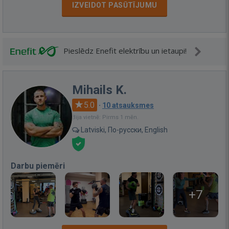
IZVEIDOT PASŪTĪJUMU
Pieslēdz Enefit elektrību un ietaupi!
Mihails K.
5.0
·
10 atsauksmes
Bija vietnē: Pirms 1 mēn.
Latviski, По-русски, English
Darbu piemēri
+7