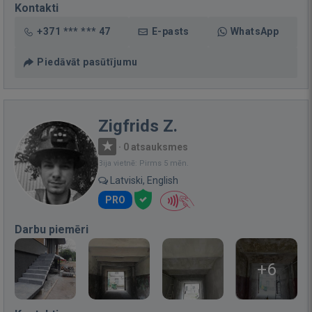
Kontakti
+371 *** *** 47
E-pasts
WhatsApp
Piedāvāt pasūtījumu
Zigfrids Z.
·
0 atsauksmes
Bija vietnē: Pirms 5 mēn.
Latviski, English
PRO
Darbu piemēri
+6