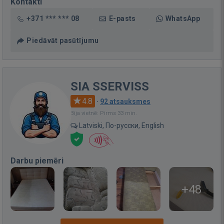
Kontakti
+371 *** *** 08
E-pasts
WhatsApp
Piedāvāt pasūtījumu
SIA SSERVISS
4.8
·
92 atsauksmes
Bija vietnē: Pirms 33 min.
Latviski, По-русски, English
Darbu piemēri
+48