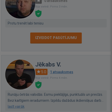
·
0 atsauksmes
Bija vietnē: Pirms 3 mēn.
Protu trenēt labi tenisu
IZVEIDOT PASŪTĪJUMU
Jēkabs V.
5.0
·
1 atsauksmes
Bija vietnē: Pirms 4 mēn.
Runāju četrās valodās. Esmu pieklājīgs, punktuāls un precīzs.
Bez kaitīgiem ieradumiem. Izpildu dažādus ikdienišķus darb...
lasīt vairāk