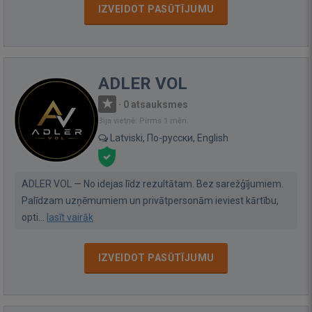
IZVEIDOT PASŪTĪJUMU
ADLER VOL
·
0 atsauksmes
Bija vietnē: Pirms 1 mēn.
Latviski, По-русски, English
ADLER VOL — No idejas līdz rezultātam. Bez sarežģījumiem.
Palīdzam uzņēmumiem un privātpersonām ieviest kārtību,
opti...
lasīt vairāk
IZVEIDOT PASŪTĪJUMU