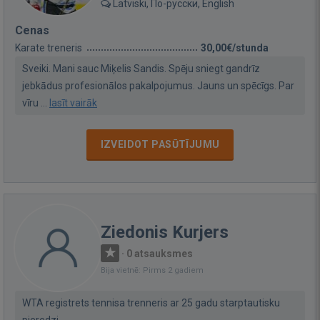
Latviski, По-русски, English
Cenas
Karate treneris
30,00€/stunda
Sveiki. Mani sauc Miķelis Sandis. Spēju sniegt gandrīz
jebkādus profesionālos pakalpojumus. Jauns un spēcīgs. Par
vīru ...
lasīt vairāk
IZVEIDOT PASŪTĪJUMU
Ziedonis Kurjers
·
0 atsauksmes
Bija vietnē: Pirms 2 gadiem
WTA registrets tennisa trenneris ar 25 gadu starptautisku