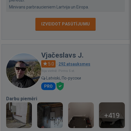
pieredzi.
Minivans parbraucieniem Lartvija un Eiropa.
IZVEIDOT PASŪTĪJUMU
Vjačeslavs J.
5.0
·
292 atsauksmes
Bija vietnē: Pirms 5 st.
Latviski, По-русски
PRO
Darbu piemēri
+419