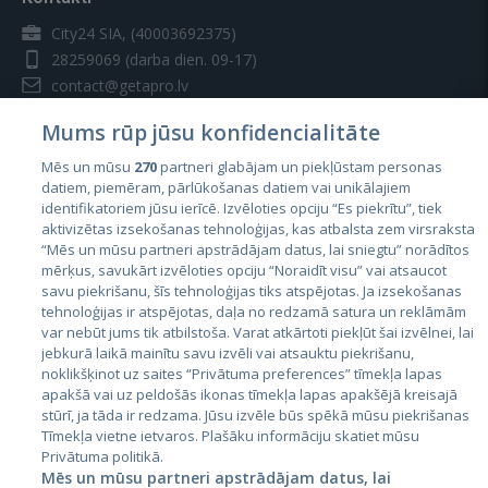
City24 SIA, (40003692375)
28259069
(darba dien. 09-17)
contact@getapro.lv
Mums rūp jūsu konfidencialitāte
Mēs un mūsu
270
partneri glabājam un piekļūstam personas
datiem, piemēram, pārlūkošanas datiem vai unikālajiem
identifikatoriem jūsu ierīcē. Izvēloties opciju “Es piekrītu”, tiek
Valstis
aktivizētas izsekošanas tehnoloģijas, kas atbalsta zem virsraksta
Igaunija
“Mēs un mūsu partneri apstrādājam datus, lai sniegtu” norādītos
mērķus, savukārt izvēloties opciju “Noraidīt visu” vai atsaucot
Latvija
savu piekrišanu, šīs tehnoloģijas tiks atspējotas. Ja izsekošanas
tehnoloģijas ir atspējotas, daļa no redzamā satura un reklāmām
Lietuva
var nebūt jums tik atbilstoša. Varat atkārtoti piekļūt šai izvēlnei, lai
jebkurā laikā mainītu savu izvēli vai atsauktu piekrišanu,
noklikšķinot uz saites “Privātuma preferences” tīmekļa lapas
apakšā vai uz peldošās ikonas tīmekļa lapas apakšējā kreisajā
stūrī, ja tāda ir redzama. Jūsu izvēle būs spēkā mūsu piekrišanas
Tīmekļa vietne ietvaros. Plašāku informāciju skatiet mūsu
Privātuma politikā.
Mēs un mūsu partneri apstrādājam datus, lai