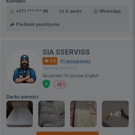
Kontakti
+371 *** *** 08
E-pasts
WhatsApp
Piedāvāt pasūtījumu
SIA SSERVISS
4.8
·
91 atsauksmes
Bija vietnē: Pirms 7 st.
Latviski, По-русски, English
Darbu piemēri
+48