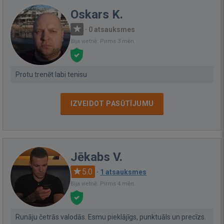
Oskars K.
·
0 atsauksmes
Bija vietnē: Pirms 3 mēn.
Protu trenēt labi tenisu
IZVEIDOT PASŪTĪJUMU
Jēkabs V.
5.0
·
1 atsauksmes
Bija vietnē: Pirms 4 mēn.
Runāju četrās valodās. Esmu pieklājīgs, punktuāls un precīzs.