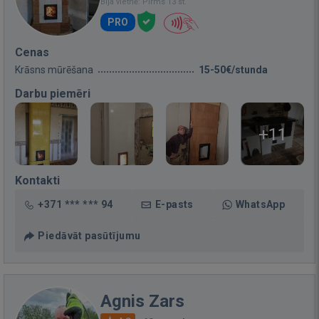
Bija vietnē: Pirms 13 st.
PRO
Cenas
Krāsns mūrēšana
15-50€/stunda
Darbu piemēri
+11
Kontakti
+371 *** *** 94
E-pasts
WhatsApp
Piedāvāt pasūtījumu
Agnis Zars