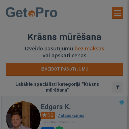
Krāsns mūrēšana
Izveido pasūtījumu
bez maksas
vai
apskati cenas
IZVEIDOT PASŪTĪJUMU
Labākie speciālisti kategorijā "Krāsns
mūrēšana"
Edgars K.
5.0
·
7 atsauksmes
Bija vietnē: Pirms 23 st.