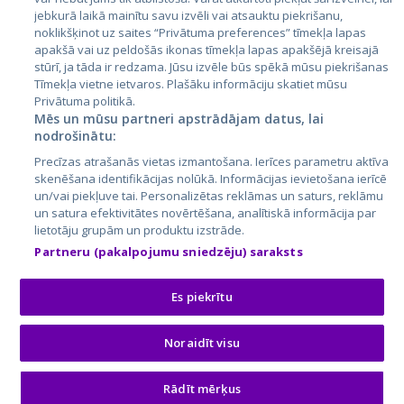
jebkurā laikā mainītu savu izvēli vai atsauktu piekrišanu,
noklikšķinot uz saites “Privātuma preferences” tīmekļa lapas
apakšā vai uz peldošās ikonas tīmekļa lapas apakšējā kreisajā
stūrī, ja tāda ir redzama. Jūsu izvēle būs spēkā mūsu piekrišanas
Tīmekļa vietne ietvaros. Plašāku informāciju skatiet mūsu
Privātuma politikā.
Mēs un mūsu partneri apstrādājam datus, lai
nodrošinātu:
City24.lv
CVbankas.lt
Precīzas atrašanās vietas izmantošana. Ierīces parametru aktīva
City24.ee
Kainos.lt
skenēšana identifikācijas nolūkā. Informācijas ievietošana ierīcē
un/vai piekļuve tai. Personalizētas reklāmas un saturs, reklāmu
GetaPro.lv
Paslaugos.lt
un satura efektivitātes novērtēšana, analītiskā informācija par
GetaPro.ee
auto24.ee
lietotāju grupām un produktu izstrāde.
Skelbiu.lt
KV.ee
Partneru (pakalpojumu sniedzēju) saraksts
Autoplius.lt
Osta.ee
Aruodas.lt
KuldneBörs.ee
Es piekrītu
Noraidīt visu
© 2026 GetaPro. Visas tiesības aizsargātas.
Rādīt mērķus