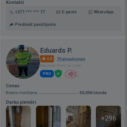
Kontakti
+371 *** *** 77
E-pasts
WhatsApp
Piedāvāt pasūtījumu
Eduards P.
4.8
·
70 atsauksmes
Bija vietnē: Pirms 1st. 2 min.
PRO
Cenas
Krāsns mūrēšana
50,00€/stunda
Darbu piemēri
+296