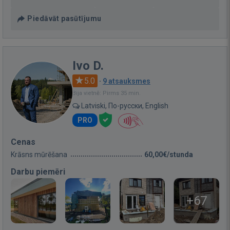
Piedāvāt pasūtījumu
Ivo D.
5.0
·
9 atsauksmes
Bija vietnē: Pirms 35 min.
Latviski, По-русски, English
PRO
Cenas
Krāsns mūrēšana
60,00€/stunda
Darbu piemēri
+67