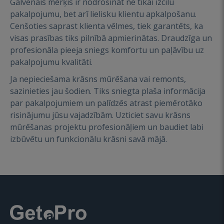
Galvenais mērķis ir nodrošināt ne tikai izcilu
pakalpojumu, bet arī lielisku klientu apkalpošanu.
Cenšoties saprast klienta vēlmes, tiek garantēts, ka
visas prasības tiks pilnībā apmierinātas. Draudzīga un
profesionāla pieeja sniegs komfortu un paļāvību uz
pakalpojumu kvalitāti.
Ja nepieciešama krāsns mūrēšana vai remonts,
sazinieties jau šodien. Tiks sniegta plaša informācija
par pakalpojumiem un palīdzēs atrast piemērotāko
risinājumu jūsu vajadzībām. Uzticiet savu krāsns
mūrēšanas projektu profesionāļiem un baudiet labi
izbūvētu un funkcionālu krāsni savā mājā.