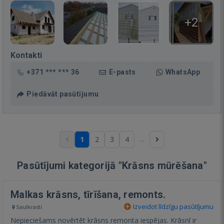
+2
Kontakti
+371 *** *** 36
E-pasts
WhatsApp
Piedāvāt pasūtījumu
...
1
2
3
4
Pasūtījumi kategorijā "Krāsns mūrēšana"
Malkas krāsns, tīrīšana, remonts.
Izveidot līdzīgu pasūtījumu
Saulkrasti
Nepieciešams novērtēt krāsns remonta iespējas. Krāsnī ir