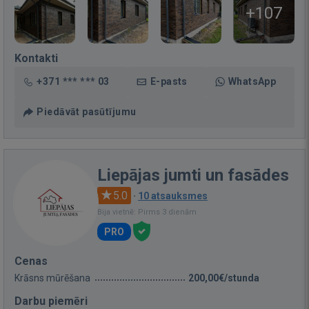
+107
Kontakti
+371 *** *** 03
E-pasts
WhatsApp
Piedāvāt pasūtījumu
Liepājas jumti un fasādes
5.0
·
10 atsauksmes
Bija vietnē: Pirms 3 dienām
PRO
Cenas
Krāsns mūrēšana
200,00€/stunda
Darbu piemēri