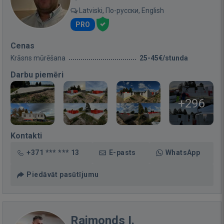
Latviski, По-русски, English
PRO
Cenas
Krāsns mūrēšana
25-45€/stunda
Darbu piemēri
+296
Kontakti
+371 *** *** 13
E-pasts
WhatsApp
Piedāvāt pasūtījumu
Raimonds I.