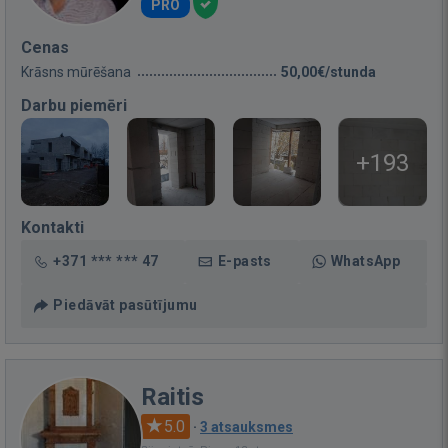
PRO
Cenas
Krāsns mūrēšana
50,00€/stunda
Darbu piemēri
+193
Kontakti
+371 *** *** 47
E-pasts
WhatsApp
Piedāvāt pasūtījumu
Raitis
5.0
·
3 atsauksmes