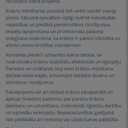
rezultātus katrā projektā.
Krāsns mūrēšanas procesā tiek veikti vairāki svarīgi
posmi. Sākumā speciālisti rūpīgi izvērtē individuālās
vajadzības un piedāvā piemērotākos risinājumus.
Iespēju apspriešana un profesionāla padoma
sniegšana nodrošina, ka krāsns ir pareizi izbūvēta un
atbilst visiem drošības standartiem.
Komanda pievērš uzmanību katrai detaļai, lai
nodrošinātu krāsns stabilitāti, efektivitāti un ilgtspēju.
Pieredze un zināšanas ļauj veikt krāšņu mūrēšanu
dažāda veida mājās, izmantojot dažādus dizaina un
tehniskus risinājumus.
Pakalpojums var arī iekļaut krāsns pēcapstrādi un
apkopi. Sniedzot padomus par pareizu krāsns
lietošanu un uzturēšanu, nodrošinās ilgstošu darbību
un optimālu veiktspēju. Nepieciešamības gadījumā
tiek piedāvāta arī remonta vai uzlabošanas palīdzība.