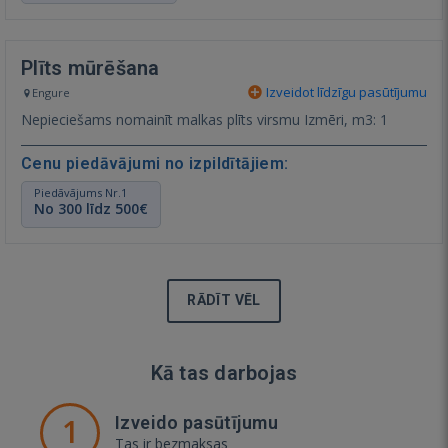
Plīts mūrēšana
Izveidot līdzīgu pasūtījumu
Engure
Nepieciešams nomainīt malkas plīts virsmu Izmēri, m3: 1
Cenu piedāvājumi no izpildītājiem:
Piedāvājums Nr.1
No 300 līdz 500€
RĀDĪT VĒL
Kā tas darbojas
1
Izveido pasūtījumu
Tas ir bezmaksas