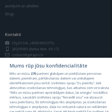
Jautājumi un atbildes
Blogs
Kontakti
City24 SIA, (40003692375)
28259069
(darba dien. 09-17)
contact@getapro.lv
Mums rūp jūsu konfidencialitāte
Mēs un mūsu
270
partneri glabājam un piekļūstam personas
datiem, piemēram, pārlūkošanas datiem vai unikālajiem
identifikatoriem jūsu ierīcē. Izvēloties opciju “Es piekrītu”, tiek
Valstis
aktivizētas izsekošanas tehnoloģijas, kas atbalsta zem virsraksta
Igaunija
“Mēs un mūsu partneri apstrādājam datus, lai sniegtu” norādītos
mērķus, savukārt izvēloties opciju “Noraidīt visu” vai atsaucot
Latvija
savu piekrišanu, šīs tehnoloģijas tiks atspējotas. Ja izsekošanas
tehnoloģijas ir atspējotas, daļa no redzamā satura un reklāmām
Lietuva
var nebūt jums tik atbilstoša. Varat atkārtoti piekļūt šai izvēlnei, lai