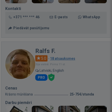
Kontakti
+371 *** *** 46
E-pasts
WhatsApp
Piedāvāt pasūtījumu
Ralfs F.
5.0
·
18 atsauksmes
Bija vietnē: Pirms 11 st.
Latviski, English
PRO
Cenas
Krāsns mūrēšana
25-75€/stunda
Darbu piemēri