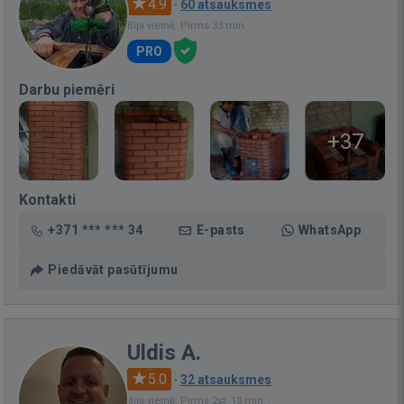
4.9
·
60 atsauksmes
Bija vietnē: Pirms 33 min.
PRO
Darbu piemēri
+37
Kontakti
+371 *** *** 34
E-pasts
WhatsApp
Piedāvāt pasūtījumu
Uldis A.
5.0
·
32 atsauksmes
Bija vietnē: Pirms 2st. 13 min.