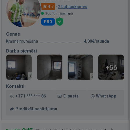
4.7
·
24 atsauksmes
Šobrīd mājas lapā
PRO
Cenas
Krāsns mūrēšana
4,00€/stunda
Darbu piemēri
+56
Kontakti
+371 *** *** 86
E-pasts
WhatsApp
Piedāvāt pasūtījumu