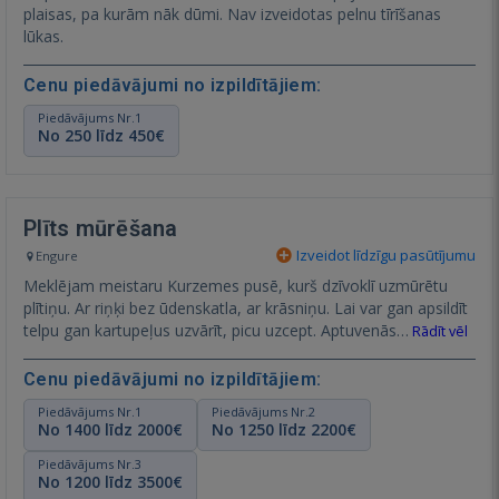
plaisas, pa kurām nāk dūmi. Nav izveidotas pelnu tīrīšanas
lūkas.
Cenu piedāvājumi no izpildītājiem:
Piedāvājums Nr.1
No 250 līdz 450€
Plīts mūrēšana
Izveidot līdzīgu pasūtījumu
Engure
Meklējam meistaru Kurzemes pusē, kurš dzīvoklī uzmūrētu
plītiņu. Ar riņķi bez ūdenskatla, ar krāsniņu. Lai var gan apsildīt
telpu gan kartupeļus uzvārīt, picu uzcept. Aptuvenās…
Rādīt vēl
Cenu piedāvājumi no izpildītājiem:
Piedāvājums Nr.1
Piedāvājums Nr.2
No 1400 līdz 2000€
No 1250 līdz 2200€
Piedāvājums Nr.3
No 1200 līdz 3500€