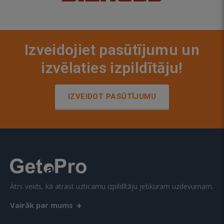
Izveidojiet pasūtījumu un
izvēlaties izpildītāju!
IZVEIDOT PASŪTĪJUMU
Ātrs veids, kā atrast uzticamu izpildītāju jebkuram uzdevumam.
Vairāk par mums