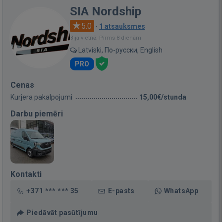
SIA Nordship
5.0
·
1 atsauksmes
Bija vietnē: Pirms 8 dienām
Latviski, По-русски, English
PRO
Cenas
Kurjera pakalpojumi
15,00€/stunda
Darbu piemēri
Kontakti
+371 *** *** 35
E-pasts
WhatsApp
Piedāvāt pasūtījumu