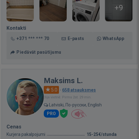
+9
Kontakti
+371 *** *** 70
E-pasts
WhatsApp
Piedāvāt pasūtījumu
Maksims L.
5.0
·
658 atsauksmes
Bija vietnē: Pirms 2st. 29 min.
Latviski, По-русски, English
PRO
Cenas
Kurjera pakalpojumi
15-25€/stunda