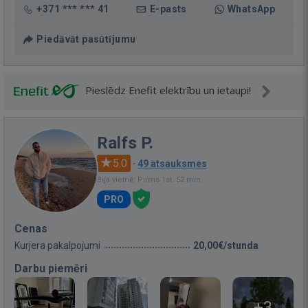
+371 *** *** 41
E-pasts
WhatsApp
Piedāvāt pasūtījumu
Pieslēdz Enefit elektrību un ietaupi!
Ralfs P.
5.0
·
49 atsauksmes
Bija vietnē: Pirms 1st. 52 min.
PRO
Cenas
Kurjera pakalpojumi
20,00€/stunda
Darbu piemēri
+3