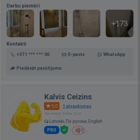
Darbu piemēri
+173
Kontakti
+371 *** *** 00
E-pasts
WhatsApp
Piedāvāt pasūtījumu
Kalvis Ceizins
5.0
·
1 atsauksmes
Bija vietnē: Pirms 15 st.
Latviski, По-русски, English
PRO