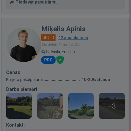
Piedāvāt pasūtījumu
Miķelis Apinis
5.0
·
12 atsauksmes
Bija vietnē: Pirms 1st. 27 min.
Latviski, English
PRO
Cenas
Kurjera pakalpojumi
10-20€/stunda
Darbu piemēri
+3
Kontakti