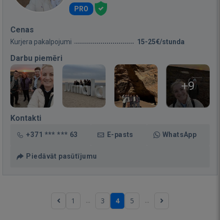
PRO
Cenas
Kurjera pakalpojumi
15-25€/stunda
Darbu piemēri
+9
Kontakti
+371 *** *** 63
E-pasts
WhatsApp
Piedāvāt pasūtījumu
...
...
1
3
4
5