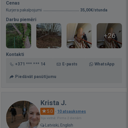
Cenas
Kurjera pakalpojumi
35,00€/stunda
Darbu piemēri
+26
Kontakti
+371 *** *** 14
E-pasts
WhatsApp
Piedāvāt pasūtījumu
Krista J.
5.0
·
10 atsauksmes
Bija vietnē: Pirms 2 dienām
Latviski, English