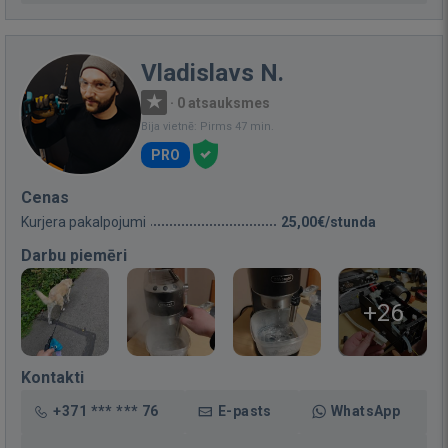
Vladislavs N.
·
0 atsauksmes
Bija vietnē: Pirms 47 min.
PRO
Cenas
Kurjera pakalpojumi
25,00€/stunda
Darbu piemēri
+26
Kontakti
+371 *** *** 76
E-pasts
WhatsApp