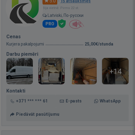
5.0
·
15 atsauksmes
Bija vietnē: Pirms 22 st.
Latviski, По-русски
PRO
Cenas
Kurjera pakalpojumi
25,00€/stunda
Darbu piemēri
+14
Kontakti
+371 *** *** 61
E-pasts
WhatsApp
Piedāvāt pasūtījumu