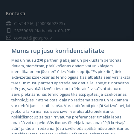
Kontakti
City24 SIA, (40003692375)
28259069
(darba dien. 09-17)
contact@getapro.lv
Mums rūp jūsu konfidencialitāte
Mēs un mūsu
270
partneri glabājam un piekļūstam personas
datiem, piemēram, pārlūkošanas datiem vai unikālajiem
identifikatoriem jūsu ierīcē. Izvēloties opciju “Es piekrītu”, tiek
Valstis
aktivizētas izsekošanas tehnoloģijas, kas atbalsta zem virsraksta
Igaunija
“Mēs un mūsu partneri apstrādājam datus, lai sniegtu” norādītos
mērķus, savukārt izvēloties opciju “Noraidīt visu” vai atsaucot
Latvija
savu piekrišanu, šīs tehnoloģijas tiks atspējotas. Ja izsekošanas
tehnoloģijas ir atspējotas, daļa no redzamā satura un reklāmām
Lietuva
var nebūt jums tik atbilstoša. Varat atkārtoti piekļūt šai izvēlnei, lai
jebkurā laikā mainītu savu izvēli vai atsauktu piekrišanu,
noklikšķinot uz saites “Privātuma preferences” tīmekļa lapas
apakšā vai uz peldošās ikonas tīmekļa lapas apakšējā kreisajā
stūrī, ja tāda ir redzama. Jūsu izvēle būs spēkā mūsu piekrišanas