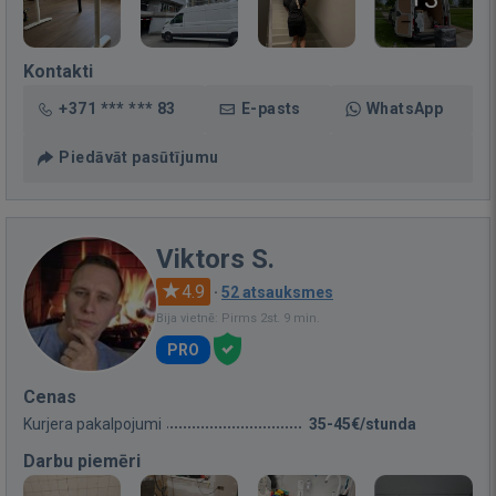
Kontakti
+371 *** *** 83
E-pasts
WhatsApp
Piedāvāt pasūtījumu
Viktors S.
4.9
·
52 atsauksmes
Bija vietnē: Pirms 2st. 9 min.
PRO
Cenas
Kurjera pakalpojumi
35-45€/stunda
Darbu piemēri