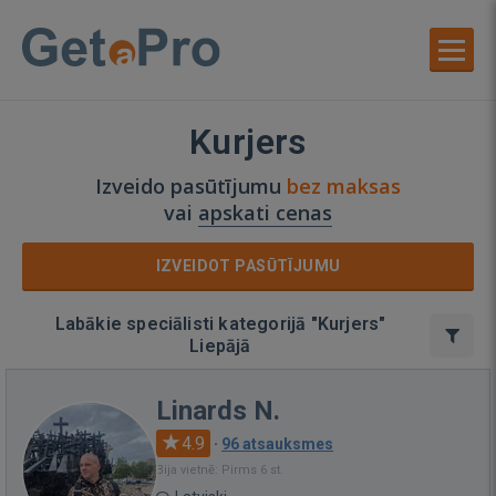
Kurjers
Izveido pasūtījumu
bez maksas
vai
apskati cenas
IZVEIDOT PASŪTĪJUMU
Labākie speciālisti kategorijā "Kurjers"
Liepājā
Linards N.
4.9
·
96 atsauksmes
Bija vietnē: Pirms 6 st.