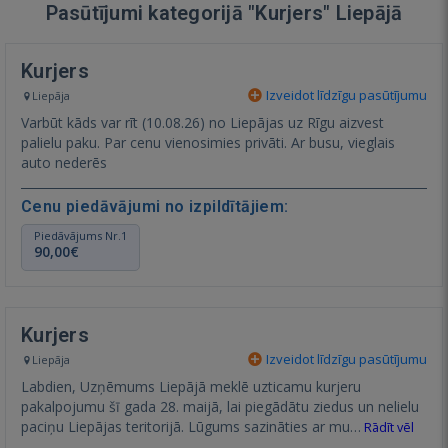
Pasūtījumi kategorijā "Kurjers" Liepājā
Kurjers
Izveidot līdzīgu pasūtījumu
Liepāja
Varbūt kāds var rīt (10.08.26) no Liepājas uz Rīgu aizvest
palielu paku. Par cenu vienosimies privāti. Ar busu, vieglais
auto nederēs
Cenu piedāvājumi no izpildītājiem:
Piedāvājums Nr.1
90,00€
Kurjers
Izveidot līdzīgu pasūtījumu
Liepāja
Labdien, Uzņēmums Liepājā meklē uzticamu kurjeru
pakalpojumu šī gada 28. maijā, lai piegādātu ziedus un nelielu
paciņu Liepājas teritorijā. Lūgums sazināties ar mu…
Rādīt vēl