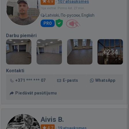
4.9
·
107 atsauksmes
Bija vietnē: Pirms 4st. 27 min.
Latviski, По-русски, English
PRO
Darbu piemēri
+234
Kontakti
+371 *** *** 07
E-pasts
WhatsApp
Piedāvāt pasūtījumu
Aivis B.
4.7
·
19 atsauksmes