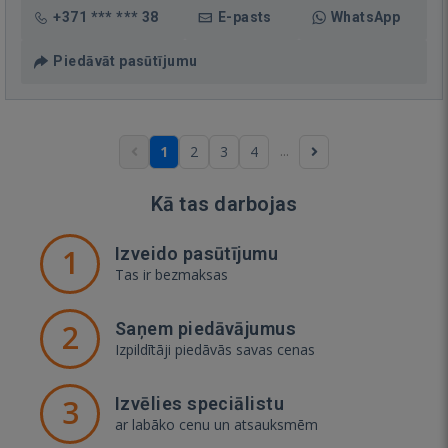
+371 *** *** 38
E-pasts
WhatsApp
Piedāvāt pasūtījumu
...
1
2
3
4
Kā tas darbojas
1
Izveido pasūtījumu
Tas ir bezmaksas
2
Saņem piedāvājumus
Izpildītāji piedāvās savas cenas
3
Izvēlies speciālistu
ar labāko cenu un atsauksmēm