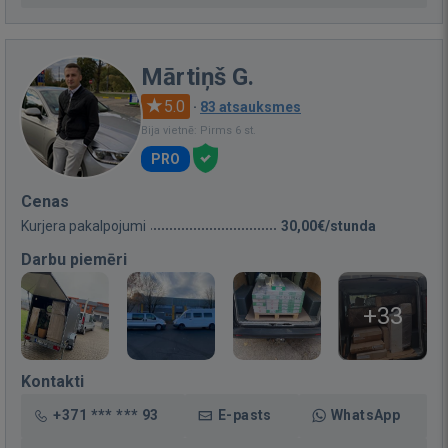
Mārtiņš G.
5.0
·
83 atsauksmes
Bija vietnē: Pirms 6 st.
PRO
Cenas
Kurjera pakalpojumi
30,00€/stunda
Darbu piemēri
+33
Kontakti
+371 *** *** 93
E-pasts
WhatsApp