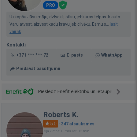
PRO
Uzkopšu Jūsu māju, dzīvokli, ofisu, jebkuras telpas. Ir auto.
Varu atvest, aizvest kadu kravu jeb cilvēku. Esmu s...
lasīt
vairāk
Kontakti
+371 *** *** 72
E-pasts
WhatsApp
Piedāvāt pasūtījumu
Pieslēdz Enefit elektrību un ietaupi!
Roberts K.
5.0
·
347 atsauksmes
Bija vietnē: Pirms 4st. 12 min.