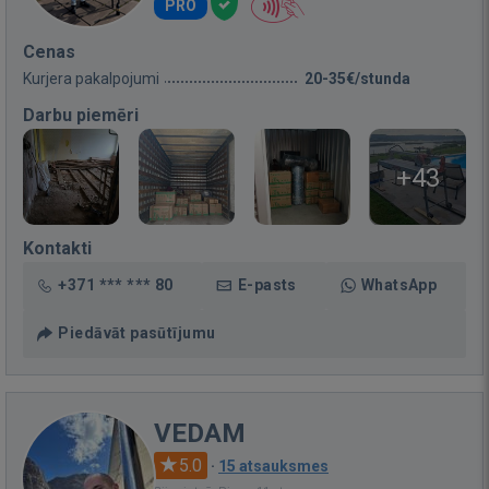
PRO
Cenas
Kurjera pakalpojumi
20-35€/stunda
Darbu piemēri
+43
Kontakti
+371 *** *** 80
E-pasts
WhatsApp
Piedāvāt pasūtījumu
VEDAM
5.0
·
15 atsauksmes