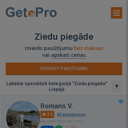
Ziedu piegāde
Izveido pasūtījumu
bez maksas
vai
apskati cenas
IZVEIDOT PASŪTĪJUMU
Labākie speciālisti kategorijā "Ziedu piegāde"
Liepājā
Romans V.
4.9
·
55 atsauksmes
Bija vietnē: Pirms 4st. 9 min.