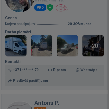
Bija vietnē: Pirms 11 st.
PRO
Cenas
Kurjera pakalpojumi
20-30€/stunda
Darbu piemēri
+20
Kontakti
+371 *** *** 79
E-pasts
WhatsApp
Piedāvāt pasūtījumu
Antons P.