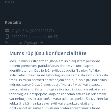
Blogs
Kontakti
City24 SIA, (40003692375)
28259069
(darba dien. 09-17)
contact@getapro.lv
Mums rūp jūsu konfidencialitāte
Mēs un mūsu
270
partneri glabājam un piekļūstam personas
datiem, piemēram, pārlūkošanas datiem vai unikālajiem
identifikatoriem jūsu ierīcē. Izvēloties opciju “Es piekrītu”, tiek
Valstis
aktivizētas izsekošanas tehnoloģijas, kas atbalsta zem virsraksta
Igaunija
“Mēs un mūsu partneri apstrādājam datus, lai sniegtu” norādītos
mērķus, savukārt izvēloties opciju “Noraidīt visu” vai atsaucot
Latvija
savu piekrišanu, šīs tehnoloģijas tiks atspējotas. Ja izsekošanas
tehnoloģijas ir atspējotas, daļa no redzamā satura un reklāmām
Lietuva
var nebūt jums tik atbilstoša. Varat atkārtoti piekļūt šai izvēlnei, lai
jebkurā laikā mainītu savu izvēli vai atsauktu piekrišanu,
noklikšķinot uz saites “Privātuma preferences” tīmekļa lapas