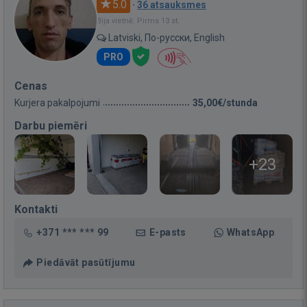
5.0
·
36 atsauksmes
Bija vietnē: Pirms 13 st.
Latviski, По-русски, English
PRO
Cenas
Kurjera pakalpojumi
35,00€/stunda
Darbu piemēri
+23
Kontakti
+371 *** *** 99
E-pasts
WhatsApp
Piedāvāt pasūtījumu