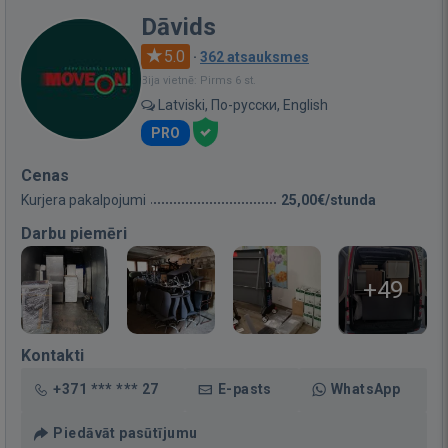
Dāvids
5.0
·
362 atsauksmes
Bija vietnē: Pirms 6 st.
Latviski, По-русски, English
PRO
Cenas
Kurjera pakalpojumi
25,00€/stunda
Darbu piemēri
+49
Kontakti
+371 *** *** 27
E-pasts
WhatsApp
Piedāvāt pasūtījumu