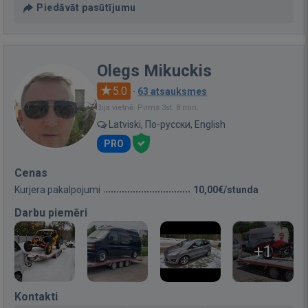
Piedāvāt pasūtījumu
Olegs Mikuckis
5.0
·
63 atsauksmes
Bija vietnē: Pirms 3st. 8 min.
Latviski, По-русски, English
PRO
Cenas
Kurjera pakalpojumi
10,00€/stunda
Darbu piemēri
+1
Kontakti