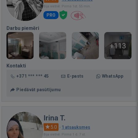
Bija vietnē: Pirms 1st. 55 min.
PRO
Darbu piemēri
+113
Kontakti
+371 *** *** 45
E-pasts
WhatsApp
Piedāvāt pasūtījumu
Irina T.
5.0
·
1 atsauksmes
Bija vietnē: Pirms 1 d. 7 st.