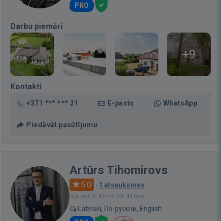
PRO
Darbu piemēri
+9
Kontakti
+371 *** *** 21
E-pasts
WhatsApp
Piedāvāt pasūtījumu
Artūrs Tihomirovs
5.0
·
1 atsauksmes
Bija vietnē: Pirms 2st. 44 min.
Latviski, По-русски, English