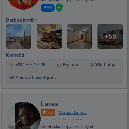
PRO
Darbu piemēri
+56
Kontakti
+371 *** *** 75
E-pasts
WhatsApp
Piedāvāt pasūtījumu
Lares
5.0
·
10 atsauksmes
Bija vietnē: Pirms 3 dienām
Latviski, По-русски, English