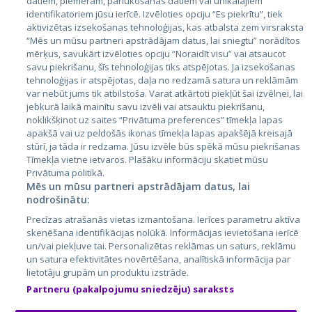
datiem, piemēram, pārlūkošanas datiem vai unikālajiem
identifikatoriem jūsu ierīcē. Izvēloties opciju “Es piekrītu”, tiek
Valstis
aktivizētas izsekošanas tehnoloģijas, kas atbalsta zem virsraksta
Igaunija
“Mēs un mūsu partneri apstrādājam datus, lai sniegtu” norādītos
mērķus, savukārt izvēloties opciju “Noraidīt visu” vai atsaucot
Latvija
savu piekrišanu, šīs tehnoloģijas tiks atspējotas. Ja izsekošanas
tehnoloģijas ir atspējotas, daļa no redzamā satura un reklāmām
Lietuva
var nebūt jums tik atbilstoša. Varat atkārtoti piekļūt šai izvēlnei, lai
jebkurā laikā mainītu savu izvēli vai atsauktu piekrišanu,
noklikšķinot uz saites “Privātuma preferences” tīmekļa lapas
apakšā vai uz peldošās ikonas tīmekļa lapas apakšējā kreisajā
stūrī, ja tāda ir redzama. Jūsu izvēle būs spēkā mūsu piekrišanas
Tīmekļa vietne ietvaros. Plašāku informāciju skatiet mūsu
Privātuma politikā.
Mēs un mūsu partneri apstrādājam datus, lai
nodrošinātu:
City24.lv
CVbankas.lt
Precīzas atrašanās vietas izmantošana. Ierīces parametru aktīva
City24.ee
Kainos.lt
skenēšana identifikācijas nolūkā. Informācijas ievietošana ierīcē
un/vai piekļuve tai. Personalizētas reklāmas un saturs, reklāmu
GetaPro.lv
Paslaugos.lt
un satura efektivitātes novērtēšana, analītiskā informācija par
GetaPro.ee
auto24.ee
lietotāju grupām un produktu izstrāde.
Skelbiu.lt
KV.ee
Partneru (pakalpojumu sniedzēju) saraksts
Autoplius.lt
Osta.ee