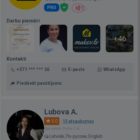
PRO
Darbu piemēri
+46
Kontakti
+371 *** *** 26
E-pasts
WhatsApp
Piedāvāt pasūtījumu
Lubova A.
5.0
·
13 atsauksmes
Bija vietnē: Pirms 7 st.
Latviski, По-русски, English