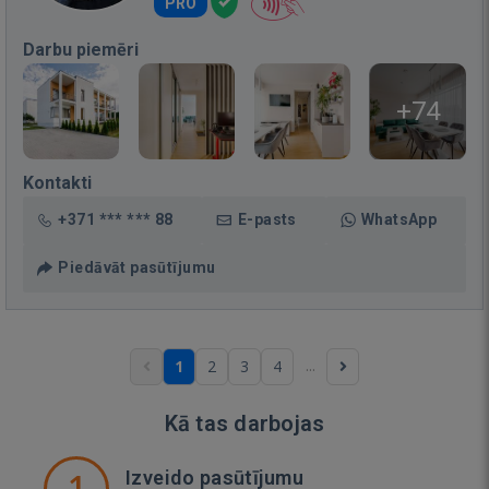
PRO
Darbu piemēri
+74
Kontakti
+371 *** *** 88
E-pasts
WhatsApp
Piedāvāt pasūtījumu
...
1
2
3
4
Kā tas darbojas
1
Izveido pasūtījumu