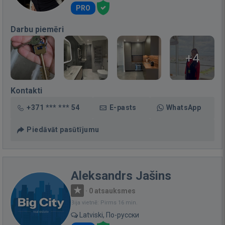
PRO
Darbu piemēri
+4
Kontakti
+371 *** *** 54
E-pasts
WhatsApp
Piedāvāt pasūtījumu
Aleksandrs Jašins
·
0 atsauksmes
Bija vietnē: Pirms 16 min.
Latviski, По-русски