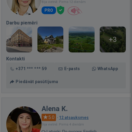
Bija vietnē: Pirms 12 dienām
PRO
Darbu piemēri
+3
Kontakti
+371 *** *** 59
E-pasts
WhatsApp
Piedāvāt pasūtījumu
Alena K.
5.0
·
12 atsauksmes
Bija vietnē: Pirms 4 dienām
Latviski, По-русски, English