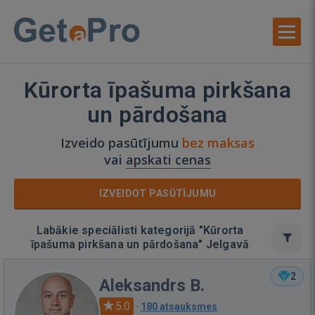
Kūrorta īpašuma pirkšana
un pārdošana
Izveido pasūtījumu
bez maksas
vai
apskati cenas
IZVEIDOT PASŪTĪJUMU
Labākie speciālisti kategorijā "Kūrorta
īpašuma pirkšana un pārdošana" Jelgavā
2
Aleksandrs B.
5.0
·
180 atsauksmes