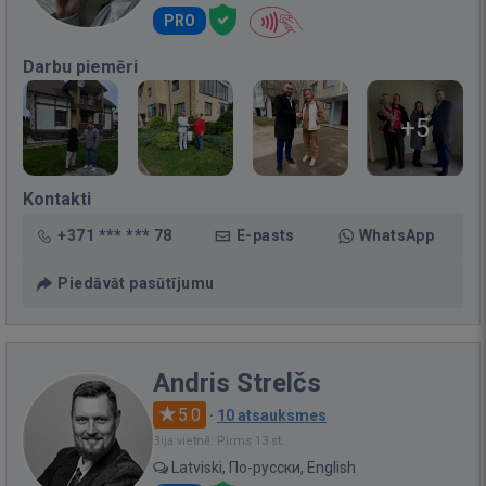
PRO
Darbu piemēri
+5
Kontakti
+371 *** *** 78
E-pasts
WhatsApp
Piedāvāt pasūtījumu
Andris Strelčs
5.0
·
10 atsauksmes
Bija vietnē: Pirms 13 st.
Latviski, По-русски, English