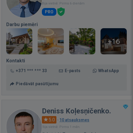
Bija vietnē: Pirms 6 dienām
PRO
Darbu piemēri
+16
Kontakti
+371 *** *** 33
E-pasts
WhatsApp
Piedāvāt pasūtījumu
Deniss Koļesņičenko.
5.0
·
10 atsauksmes
Bija vietnē: Pirms 1 mēn.