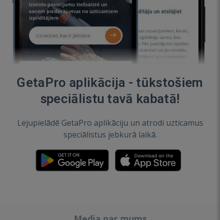
GetaPro aplikācija - tūkstošiem
speciālistu tavā kabatā!
Lejupielādē GetaPro aplikāciju un atrodi uzticamus
speciālistus jebkurā laikā.
Media par mums