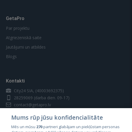
GetaPro
Par projektu
Atgriezeniskā saite
Jautājumi un atbildes
Blogs
Kontakti
City24 SIA, (40003692375)
28259069
(darba dien. 09-17)
contact@getapro.lv
Mums rūp jūsu konfidencialitāte
Mēs un mūsu
270
partneri glabājam un piekļūstam personas