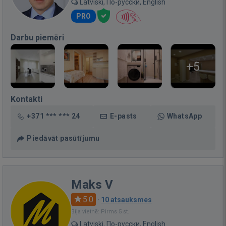
Latviski, По-русски, English
PRO
Darbu piemēri
+5
Kontakti
+371 *** *** 24
E-pasts
WhatsApp
Piedāvāt pasūtījumu
Maks V
5.0
·
10 atsauksmes
Bija vietnē: Pirms 5 st.
Latviski, По-русски, English