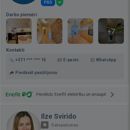
PRO
Darbu piemēri
+7
Kontakti
+371 *** *** 15
E-pasts
WhatsApp
Piedāvāt pasūtījumu
Pieslēdz Enefit elektrību un ietaupi!
Ilze Svirido
·
0 atsauksmes