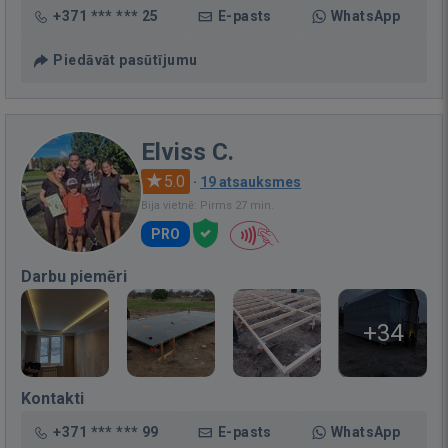
+371 *** *** 25
E-pasts
WhatsApp
Piedāvāt pasūtījumu
Elviss C.
5.0
·
19 atsauksmes
Bija vietnē: Pirms 27 min.
PRO
Darbu piemēri
+34
Kontakti
+371 *** *** 99
E-pasts
WhatsApp