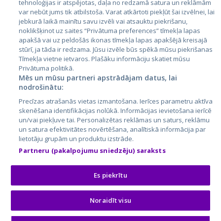
tehnoloģijas ir atspējotas, daļa no redzamā satura un reklāmām
Lietuva
var nebūt jums tik atbilstoša. Varat atkārtoti piekļūt šai izvēlnei, lai
jebkurā laikā mainītu savu izvēli vai atsauktu piekrišanu,
noklikšķinot uz saites “Privātuma preferences” tīmekļa lapas
apakšā vai uz peldošās ikonas tīmekļa lapas apakšējā kreisajā
stūrī, ja tāda ir redzama. Jūsu izvēle būs spēkā mūsu piekrišanas
Tīmekļa vietne ietvaros. Plašāku informāciju skatiet mūsu
Privātuma politikā.
Mēs un mūsu partneri apstrādājam datus, lai
nodrošinātu:
City24.lv
CVbankas.lt
Precīzas atrašanās vietas izmantošana. Ierīces parametru aktīva
City24.ee
Kainos.lt
skenēšana identifikācijas nolūkā. Informācijas ievietošana ierīcē
un/vai piekļuve tai. Personalizētas reklāmas un saturs, reklāmu
GetaPro.lv
Paslaugos.lt
un satura efektivitātes novērtēšana, analītiskā informācija par
GetaPro.ee
auto24.ee
lietotāju grupām un produktu izstrāde.
Skelbiu.lt
KV.ee
Partneru (pakalpojumu sniedzēju) saraksts
Autoplius.lt
Osta.ee
Aruodas.lt
KuldneBörs.ee
Es piekrītu
Noraidīt visu
© 2026 GetaPro. Visas tiesības aizsargātas.