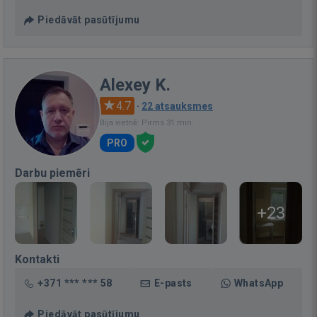
Piedāvāt pasūtījumu
Alexey K.
4.7
·
22 atsauksmes
Bija vietnē: Pirms 31 min.
PRO
Darbu piemēri
+23
Kontakti
+371 *** *** 58
E-pasts
WhatsApp
Piedāvāt pasūtījumu