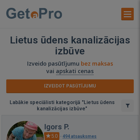
Lietus ūdens kanalizācijas
izbūve
Izveido pasūtījumu
bez maksas
vai
apskati cenas
IZVEIDOT PASŪTĪJUMU
Labākie speciālisti kategorijā "Lietus ūdens
kanalizācijas izbūve"
Igors P.
5.0
·
494 atsauksmes