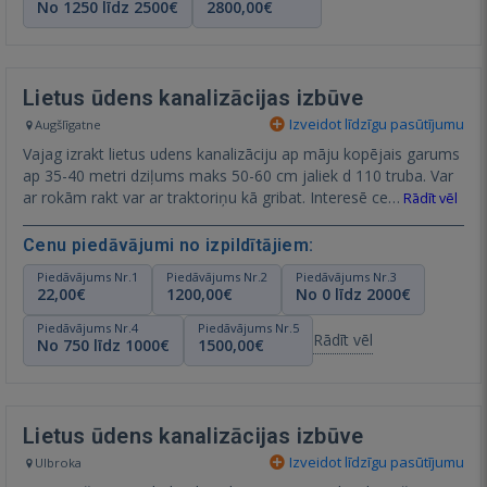
No 1250 līdz 2500€
2800,00€
Lietus ūdens kanalizācijas izbūve
Izveidot līdzīgu pasūtījumu
Augšlīgatne
Vajag izrakt lietus udens kanalizāciju ap māju kopējais garums
ap 35-40 metri dziļums maks 50-60 cm jaliek d 110 truba. Var
ar rokām rakt var ar traktoriņu kā gribat. Interesē ce…
Rādīt vēl
Cenu piedāvājumi no izpildītājiem:
Piedāvājums Nr.1
Piedāvājums Nr.2
Piedāvājums Nr.3
22,00€
1200,00€
No 0 līdz 2000€
Piedāvājums Nr.4
Piedāvājums Nr.5
Rādīt vēl
No 750 līdz 1000€
1500,00€
Lietus ūdens kanalizācijas izbūve
Izveidot līdzīgu pasūtījumu
Ulbroka