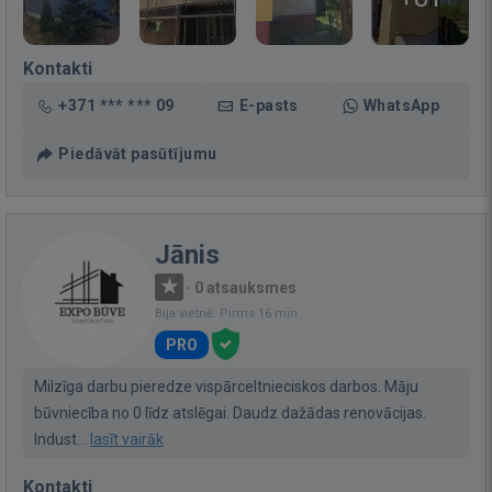
Kontakti
+371 *** *** 09
E-pasts
WhatsApp
Piedāvāt pasūtījumu
Jānis
·
0 atsauksmes
Bija vietnē: Pirms 16 min.
PRO
Milzīga darbu pieredze vispārceltnieciskos darbos. Māju
būvniecība no 0 līdz atslēgai. Daudz dažādas renovācijas.
Indust...
lasīt vairāk
Kontakti