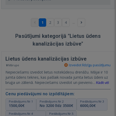
...
1
2
3
4
Pasūtījumi kategorijā "Lietus ūdens
kanalizācijas izbūve"
Lietus ūdens kanalizācijas izbūve
Izveidot līdzīgu pasūtījumu
Mārupe
Nepieciešams izveidot lietus notekūdeņu drenāžu. Mājai ir 10
jumta ūdens teknes, kas pašlaik novada jumta lietus ūdeni uz
bruģa un zālienā. Nepieciešams izveidot un pievieno…
Rādīt vēl
Cenu piedāvājumi no izpildītājiem:
Piedāvājums Nr.1
Piedāvājums Nr.2
Piedāvājums Nr.3
1500,00€
No 3200 līdz 3500€
6000,00€
Piedāvājums Nr.4
Piedāvājums Nr.5