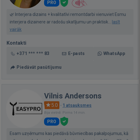
PRO
🌿 Interjera dizains + kvalitatīvi remontdarbi vienuviet Esmu
interjera dizainere ar radošu skatījumu un praktisk...
lasīt
vairāk
Kontakti
+371 *** *** 83
E-pasts
WhatsApp
Piedāvāt pasūtījumu
Vilnis Andersons
5.0
·
1 atsauksmes
Bija vietnē: Pirms 14 min.
PRO
Esam uzņēmums kas piedāvā būvniecības pakalpojumus, kā