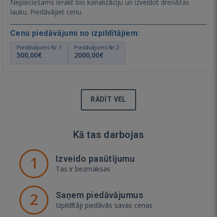
Nepieciešams ierakt bio kanalizāciju un izveidot drenāžas
lauku. Piedāvājiet cenu.
Cenu piedāvājumi no izpildītājiem:
Piedāvājums Nr.1
Piedāvājums Nr.2
500,00€
2000,00€
RĀDĪT VĒL
Kā tas darbojas
1
Izveido pasūtījumu
Tas ir bezmaksas
2
Saņem piedāvājumus
Izpildītāji piedāvās savas cenas