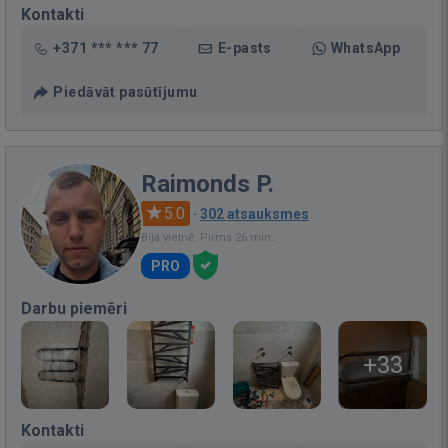
Kontakti
+371 *** *** 77
E-pasts
WhatsApp
Piedāvāt pasūtījumu
Raimonds P.
5.0
·
302 atsauksmes
Bija vietnē: Pirms 26 min.
PRO
Darbu piemēri
+33
Kontakti