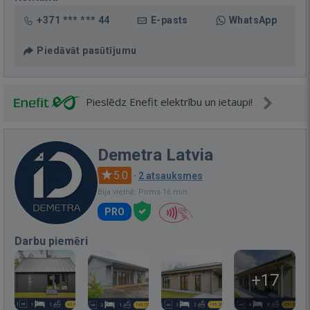
+371 *** *** 44
E-pasts
WhatsApp
Piedāvāt pasūtījumu
Pieslēdz Enefit elektrību un ietaupi!
Demetra Latvia
5.0
·
2 atsauksmes
Bija vietnē: Pirms 16 min.
PRO
Darbu piemēri
+17