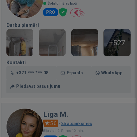
Šobrīd mājas lapā
PRO
Darbu piemēri
+527
Kontakti
+371 *** *** 08
E-pasts
WhatsApp
Piedāvāt pasūtījumu
Līga M.
5.0
·
25 atsauksmes
Bija vietnē: Pirms 10 min.