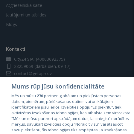
Atgriezeniskā saite
Jautājumi un atbildes
Blogs
Kontakti
City24 SIA, (40003692375)
28259069
(darba dien. 09-17)
contact@getapro.lv
Mums rūp jūsu konfidencialitāte
Mēs un mūsu
270
partneri glabājam un piekļūstam personas
datiem, piemēram, pārlūkošanas datiem vai unikālajiem
identifikatoriem jūsu ierīcē. Izvēloties opciju “Es piekrītu”, tiek
Valstis
aktivizētas izsekošanas tehnoloģijas, kas atbalsta zem virsraksta
Igaunija
“Mēs un mūsu partneri apstrādājam datus, lai sniegtu” norādītos
mērķus, savukārt izvēloties opciju “Noraidīt visu” vai atsaucot
Latvija
savu piekrišanu, šīs tehnoloģijas tiks atspējotas. Ja izsekošanas