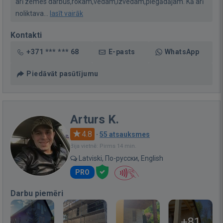
arī zemes darbus,rokam,vedam,izvedam,piegādājam. Kā arī
noliktava...
lasīt vairāk
Kontakti
+371 *** *** 68
E-pasts
WhatsApp
Piedāvāt pasūtījumu
Arturs K.
4.8
·
55 atsauksmes
Bija vietnē: Pirms 14 min.
Latviski, По-русски, English
PRO
Darbu piemēri
+81