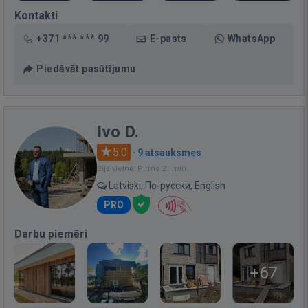
Kontakti
+371 *** *** 99
E-pasts
WhatsApp
Piedāvāt pasūtījumu
Ivo D.
5.0
·
9 atsauksmes
Bija vietnē: Pirms 21 min.
Latviski, По-русски, English
PRO
Darbu piemēri
+67