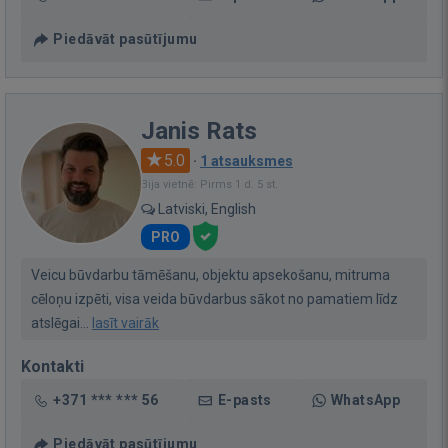
Piedāvāt pasūtījumu
Janis Rats
5.0
·
1 atsauksmes
Bija vietnē: Pirms 1 d. 5 st.
Latviski, English
PRO
Veicu būvdarbu tāmēšanu, objektu apsekošanu, mitruma
cēloņu izpēti, visa veida būvdarbus sākot no pamatiem līdz
atslēgai...
lasīt vairāk
Kontakti
+371 *** *** 56
E-pasts
WhatsApp
Piedāvāt pasūtījumu