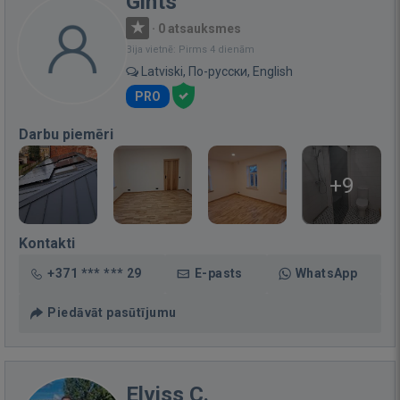
Gints
·
0 atsauksmes
Bija vietnē: Pirms 4 dienām
Latviski, По-русски, English
PRO
Darbu piemēri
+9
Kontakti
+371 *** *** 29
E-pasts
WhatsApp
Piedāvāt pasūtījumu
Elviss C.