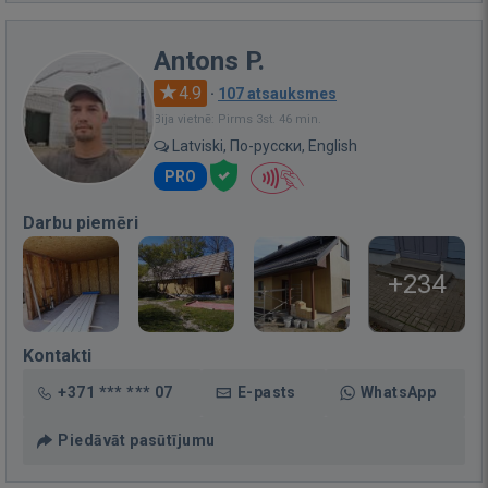
Antons P.
4.9
·
107 atsauksmes
Bija vietnē: Pirms 3st. 46 min.
Latviski, По-русски, English
PRO
Darbu piemēri
+234
Kontakti
+371 *** *** 07
E-pasts
WhatsApp
Piedāvāt pasūtījumu