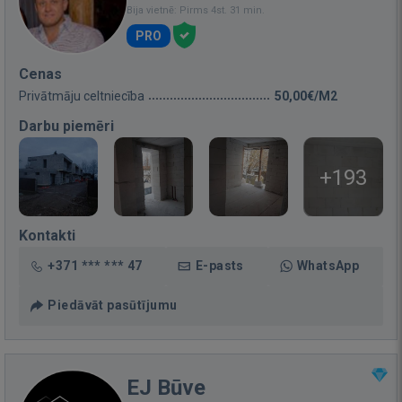
Bija vietnē: Pirms 4st. 31 min.
PRO
Cenas
Privātmāju celtniecība
50,00€/M2
Darbu piemēri
+193
Kontakti
+371 *** *** 47
E-pasts
WhatsApp
Piedāvāt pasūtījumu
EJ Būve