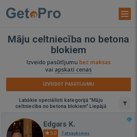
Māju celtniecība no betona
blokiem
Izveido pasūtījumu
bez maksas
vai
apskati cenas
IZVEIDOT PASŪTĪJUMU
Labākie speciālisti kategorijā "Māju
celtniecība no betona blokiem" Liepājā
Edgars K.
5.0
·
7 atsauksmes