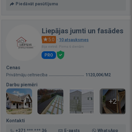
Piedāvāt pasūtījumu
Liepājas jumti un fasādes
5.0
·
10 atsauksmes
Bija vietnē: Pirms 6 dienām
PRO
Cenas
Privātmāju celtniecība
1120,00€/M2
Darbu piemēri
+2
Kontakti
+371 *** *** 36
E-pasts
WhatsApp