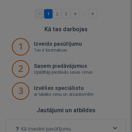
...
1
2
3
4
Kā tas darbojas
1
Izveido pasūtījumu
Tas ir bezmaksas
2
Saņem piedāvājumus
Izpildītāji piedāvās savas cenas
3
Izvēlies speciālistu
ar labāko cenu un atsauksmēm
Jautājumi un atbildes
Kā izveidot pasūtījumu