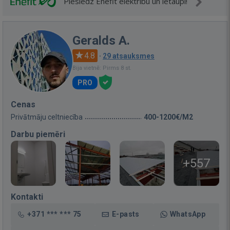
Pieslēdz Enefit elektrību un ietaupi!
Geralds A.
4.8
·
29 atsauksmes
Bija vietnē: Pirms 8 st.
PRO
Cenas
Privātmāju celtniecība
400-1200€/M2
Darbu piemēri
+557
Kontakti
+371 *** *** 75
E-pasts
WhatsApp