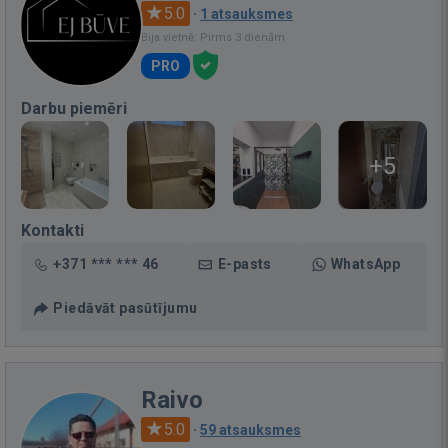
5.0
·
1 atsauksmes
Bija vietnē: Pirms 3 dienām
PRO
Darbu piemēri
+5
Kontakti
+371 *** *** 46
E-pasts
WhatsApp
Piedāvāt pasūtījumu
Raivo
5.0
·
59 atsauksmes