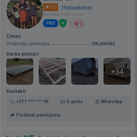
5.0
·
19 atsauksmes
Bija vietnē: Pirms 23 min.
PRO
Cenas
Privātmāju celtniecība
100,00€/M2
Darbu piemēri
+34
Kontakti
+371 *** *** 99
E-pasts
WhatsApp
Piedāvāt pasūtījumu