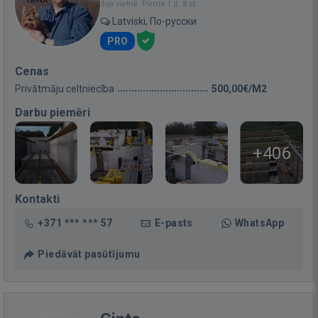
Bija vietnē: Pirms 1 d. 8 st.
Latviski, По-русски
PRO
Cenas
Privātmāju celtniecība
500,00€/M2
Darbu piemēri
+406
Kontakti
+371 *** *** 57
E-pasts
WhatsApp
Piedāvāt pasūtījumu