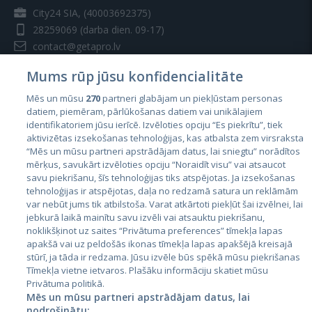
City24 SIA, (40003692375)
28259069
(darba dien. 09-17)
contact@getapro.lv
Mums rūp jūsu konfidencialitāte
Mēs un mūsu
270
partneri glabājam un piekļūstam personas
datiem, piemēram, pārlūkošanas datiem vai unikālajiem
identifikatoriem jūsu ierīcē. Izvēloties opciju “Es piekrītu”, tiek
Valstis
aktivizētas izsekošanas tehnoloģijas, kas atbalsta zem virsraksta
Igaunija
“Mēs un mūsu partneri apstrādājam datus, lai sniegtu” norādītos
mērķus, savukārt izvēloties opciju “Noraidīt visu” vai atsaucot
Latvija
savu piekrišanu, šīs tehnoloģijas tiks atspējotas. Ja izsekošanas
tehnoloģijas ir atspējotas, daļa no redzamā satura un reklāmām
Lietuva
var nebūt jums tik atbilstoša. Varat atkārtoti piekļūt šai izvēlnei, lai
jebkurā laikā mainītu savu izvēli vai atsauktu piekrišanu,
noklikšķinot uz saites “Privātuma preferences” tīmekļa lapas
apakšā vai uz peldošās ikonas tīmekļa lapas apakšējā kreisajā
stūrī, ja tāda ir redzama. Jūsu izvēle būs spēkā mūsu piekrišanas
Tīmekļa vietne ietvaros. Plašāku informāciju skatiet mūsu
Privātuma politikā.
Mēs un mūsu partneri apstrādājam datus, lai
nodrošinātu: