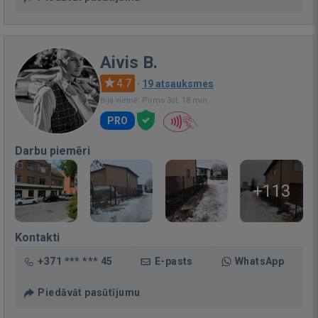
Aivis B.
4.7
·
19 atsauksmes
Bija vietnē: Pirms 3st. 18 min.
PRO
Darbu piemēri
+113
Kontakti
+371 *** *** 45
E-pasts
WhatsApp
Piedāvāt pasūtījumu