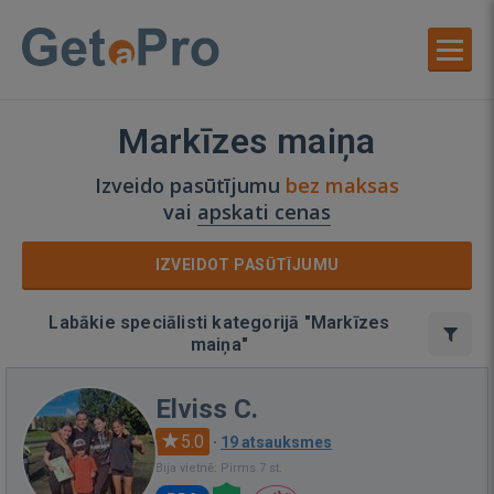
Markīzes maiņa
Izveido pasūtījumu
bez maksas
vai
apskati cenas
IZVEIDOT PASŪTĪJUMU
Labākie speciālisti kategorijā "Markīzes
maiņa"
Elviss C.
5.0
·
19 atsauksmes
Bija vietnē: Pirms 7 st.