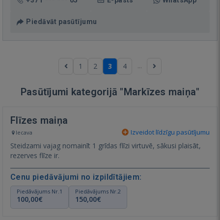
Piedāvāt pasūtījumu
...
1
2
3
4
Pasūtījumi kategorijā "Markīzes maiņa"
Flīzes maiņa
Izveidot līdzīgu pasūtījumu
Iecava
Steidzami vajag nomainīt 1 grīdas flīzi virtuvē, sākusi plaisāt,
rezerves flīze ir.
Cenu piedāvājumi no izpildītājiem:
Piedāvājums Nr.1
Piedāvājums Nr.2
100,00€
150,00€