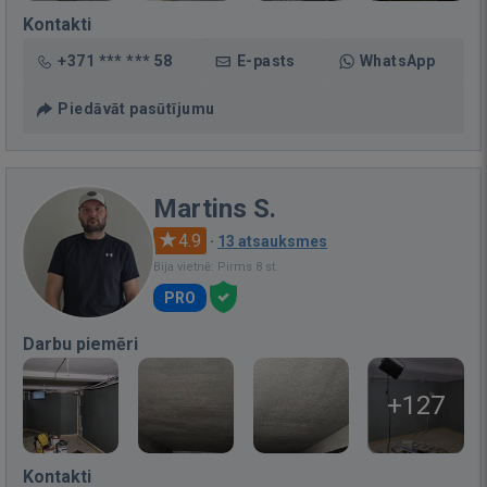
Kontakti
+371 *** *** 58
E-pasts
WhatsApp
Piedāvāt pasūtījumu
Martins S.
4.9
·
13 atsauksmes
Bija vietnē: Pirms 8 st.
PRO
Darbu piemēri
+127
Kontakti