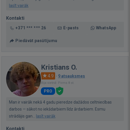
lasīt vairāk
Kontakti
+371 *** *** 26
E-pasts
WhatsApp
Piedāvāt pasūtījumu
Kristians O.
4.9
·
9 atsauksmes
Bija vietnē: Pirms 8 st.
PRO
Man ir vairāk nekā 4 gadu pieredze dažādos celtniecības
darbos — sākot no iekšdarbiem līdz ārdarbiem. Esmu
strādājis gan...
lasīt vairāk
Kontakti