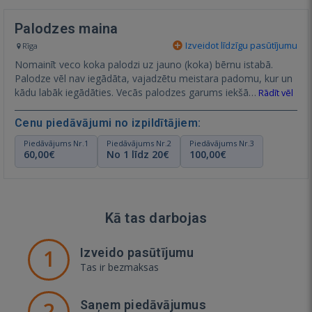
Palodzes maina
Izveidot līdzīgu pasūtījumu
Rīga
Nomainīt veco koka palodzi uz jauno (koka) bērnu istabā.
Palodze vēl nav iegādāta, vajadzētu meistara padomu, kur un
kādu labāk iegādāties. Vecās palodzes garums iekšā…
Rādīt vēl
Cenu piedāvājumi no izpildītājiem:
Piedāvājums Nr.1
Piedāvājums Nr.2
Piedāvājums Nr.3
60,00€
No 1 līdz 20€
100,00€
Kā tas darbojas
1
Izveido pasūtījumu
Tas ir bezmaksas
2
Saņem piedāvājumus