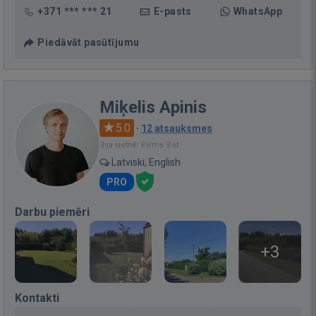
+371 *** *** 21
E-pasts
WhatsApp
Piedāvāt pasūtījumu
Miķelis Apinis
5.0
·
12 atsauksmes
Bija vietnē: Pirms 9 st.
Latviski, English
PRO
Darbu piemēri
+3
Kontakti