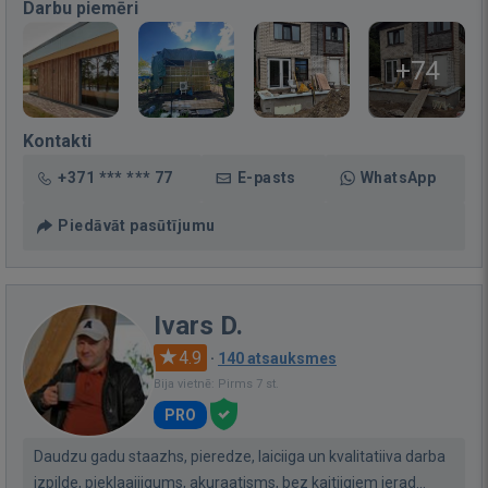
Darbu piemēri
+74
Kontakti
+371 *** *** 77
E-pasts
WhatsApp
Piedāvāt pasūtījumu
Ivars D.
4.9
·
140 atsauksmes
Bija vietnē: Pirms 7 st.
PRO
Daudzu gadu staazhs, pieredze, laiciiga un kvalitatiiva darba
izpilde, pieklaajiigums, akuraatisms, bez kaitiigiem ierad...