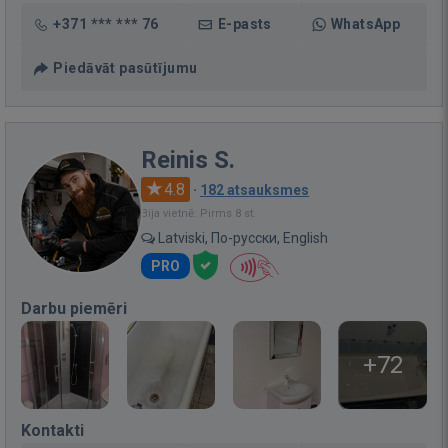
+371 *** *** 76
E-pasts
WhatsApp
Piedāvāt pasūtījumu
Reinis S.
4.8
·
182 atsauksmes
Bija vietnē: Pirms 8 st.
Latviski, По-русски, English
PRO
Darbu piemēri
+72
Kontakti