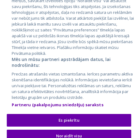
mērķus, savukārt izvēloties opciju “Noraidīt visu” vai atsaucot
Latvija
savu piekrišanu, šīs tehnoloģijas tiks atspējotas. Ja izsekošanas
tehnoloģijas ir atspējotas, daļa no redzamā satura un reklāmām
Lietuva
var nebūt jums tik atbilstoša. Varat atkārtoti piekļūt šai izvēlnei, lai
jebkurā laikā mainītu savu izvēli vai atsauktu piekrišanu,
noklikšķinot uz saites “Privātuma preferences” tīmekļa lapas
apakšā vai uz peldošās ikonas tīmekļa lapas apakšējā kreisajā
stūrī, ja tāda ir redzama. Jūsu izvēle būs spēkā mūsu piekrišanas
Tīmekļa vietne ietvaros. Plašāku informāciju skatiet mūsu
Privātuma politikā.
Mēs un mūsu partneri apstrādājam datus, lai
nodrošinātu:
City24.lv
CVbankas.lt
Precīzas atrašanās vietas izmantošana. Ierīces parametru aktīva
City24.ee
Kainos.lt
skenēšana identifikācijas nolūkā. Informācijas ievietošana ierīcē
un/vai piekļuve tai. Personalizētas reklāmas un saturs, reklāmu
GetaPro.lv
Paslaugos.lt
un satura efektivitātes novērtēšana, analītiskā informācija par
GetaPro.ee
auto24.ee
lietotāju grupām un produktu izstrāde.
Skelbiu.lt
KV.ee
Partneru (pakalpojumu sniedzēju) saraksts
Autoplius.lt
Osta.ee
Aruodas.lt
KuldneBörs.ee
Es piekrītu
Noraidīt visu