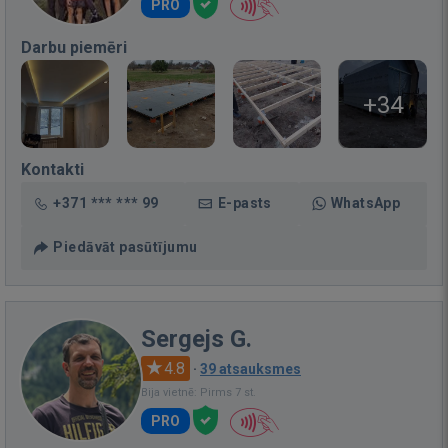
PRO
Darbu piemēri
+34
Kontakti
+371 *** *** 99
E-pasts
WhatsApp
Piedāvāt pasūtījumu
Sergejs G.
4.8
·
39 atsauksmes
Bija vietnē: Pirms 7 st.
PRO