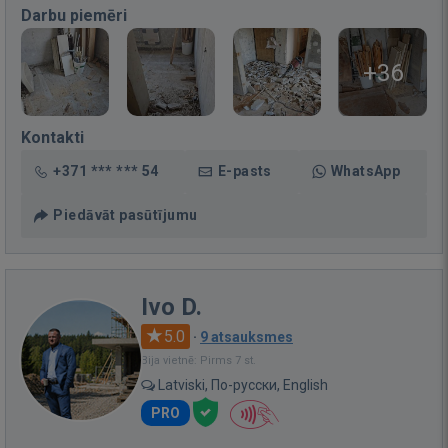
Darbu piemēri
+36
Kontakti
+371 *** *** 54
E-pasts
WhatsApp
Piedāvāt pasūtījumu
Ivo D.
5.0
·
9 atsauksmes
Bija vietnē: Pirms 7 st.
Latviski, По-русски, English
PRO