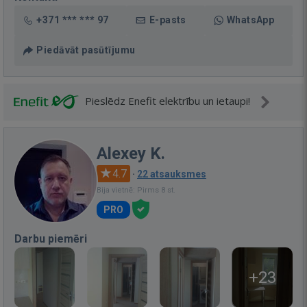
+371 *** *** 97
E-pasts
WhatsApp
Piedāvāt pasūtījumu
Pieslēdz Enefit elektrību un ietaupi!
Alexey K.
4.7
·
22 atsauksmes
Bija vietnē: Pirms 8 st.
PRO
Darbu piemēri
+23