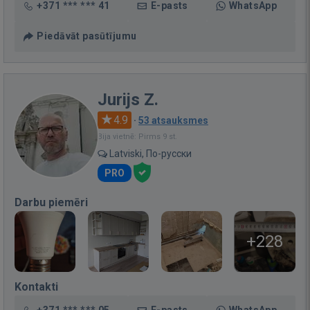
+371 *** *** 41
E-pasts
WhatsApp
Piedāvāt pasūtījumu
Jurijs Z.
4.9
·
53 atsauksmes
Bija vietnē: Pirms 9 st.
Latviski, По-русски
PRO
Darbu piemēri
+228
Kontakti
+371 *** *** 05
E-pasts
WhatsApp