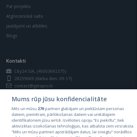
Par projektu
Atgriezeniskā saite
Jautājumi un atbildes
Blogs
Kontakti
City24 SIA, (40003692375)
28259069
(darba dien. 09-17)
contact@getapro.lv
Mums rūp jūsu konfidencialitāte
Mēs un mūsu
270
partneri glabājam un piekļūstam personas
datiem, piemēram, pārlūkošanas datiem vai unikālajiem
identifikatoriem jūsu ierīcē. Izvēloties opciju “Es piekrītu”, tiek
Valstis
aktivizētas izsekošanas tehnoloģijas, kas atbalsta zem virsraksta
Igaunija
“Mēs un mūsu partneri apstrādājam datus, lai sniegtu” norādītos