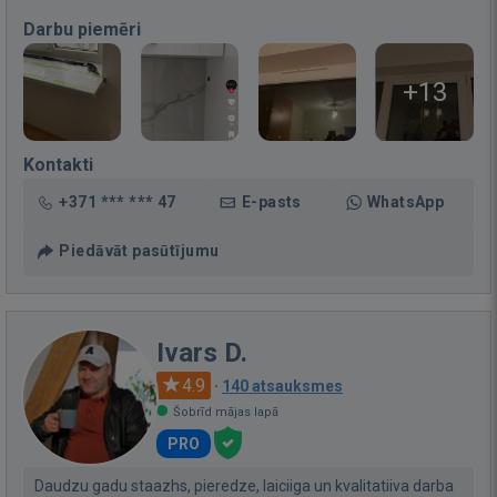
Darbu piemēri
+13
Kontakti
+371 *** *** 47
E-pasts
WhatsApp
Piedāvāt pasūtījumu
Ivars D.
4.9
·
140 atsauksmes
Šobrīd mājas lapā
PRO
Daudzu gadu staazhs, pieredze, laiciiga un kvalitatiiva darba