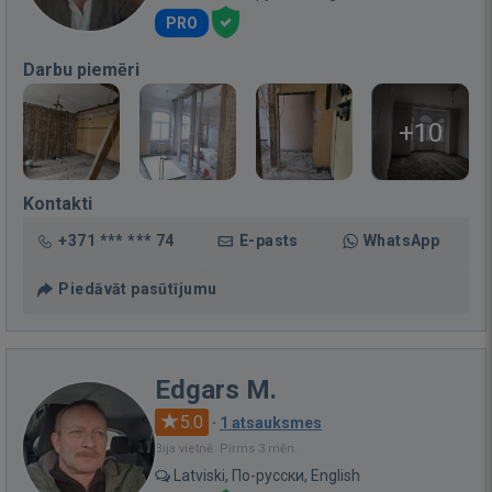
PRO
Darbu piemēri
+10
Kontakti
+371 *** *** 74
E-pasts
WhatsApp
Piedāvāt pasūtījumu
Edgars M.
5.0
·
1 atsauksmes
Bija vietnē: Pirms 3 mēn.
Latviski, По-русски, English