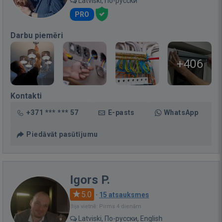
Latviski, По-русски
PRO
Darbu piemēri
+406
Kontakti
+371 *** *** 57
E-pasts
WhatsApp
Piedāvāt pasūtījumu
Igors P.
5.0
·
15 atsauksmes
Bija vietnē: Pirms 4 dienām
Latviski, По-русски, English