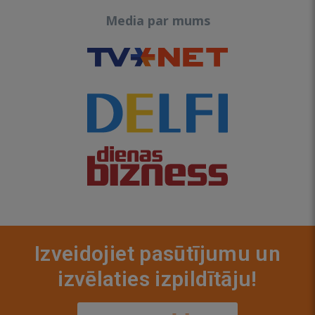
Media par mums
Izveidojiet pasūtījumu un
izvēlaties izpildītāju!