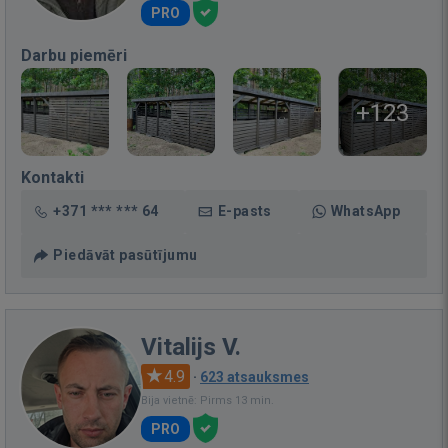
PRO
Darbu piemēri
+123
Kontakti
+371 *** *** 64
E-pasts
WhatsApp
Piedāvāt pasūtījumu
Vitalijs V.
4.9
·
623 atsauksmes
Bija vietnē: Pirms 13 min.
PRO