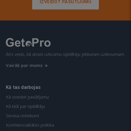
IZVEIDOT PASŪTĪJUMU
Ātrs veids, kā atrast uzticamu izpildītāju jebkuram uzdevumam.
Vairāk par mums
Kā tas darbojas
Kā izveidot pasūtījumu
Kā kļūt par izpildītāju
Servisa noteikumi
Konfidencialitātes politika