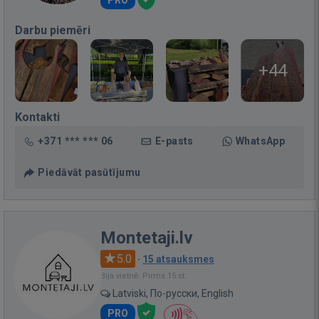
Darbu piemēri
+44
Kontakti
+371 *** *** 06
E-pasts
WhatsApp
Piedāvāt pasūtījumu
Montetaji.lv
5.0
·
15 atsauksmes
Bija vietnē: Pirms 15 st.
Latviski, По-русски, English
PRO