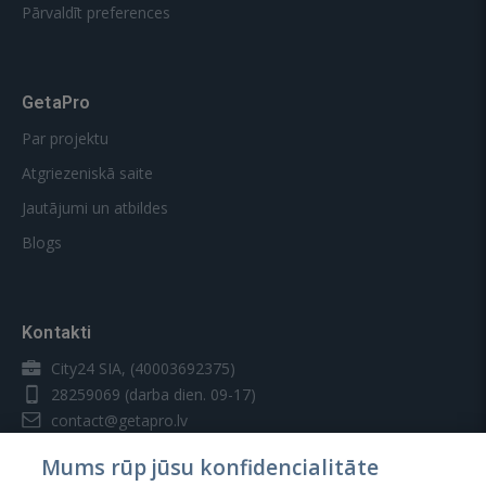
Pārvaldīt preferences
GetaPro
Par projektu
Atgriezeniskā saite
Jautājumi un atbildes
Blogs
Kontakti
City24 SIA, (40003692375)
28259069
(darba dien. 09-17)
contact@getapro.lv
Mums rūp jūsu konfidencialitāte