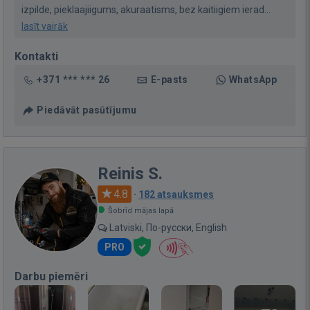
izpilde, pieklaajiigums, akuraatisms, bez kaitiigiem ierad...
lasīt vairāk
Kontakti
+371 *** *** 26
E-pasts
WhatsApp
Piedāvāt pasūtījumu
Reinis S.
4.8
·
182 atsauksmes
Šobrīd mājas lapā
Latviski, По-русски, English
PRO
Darbu piemēri