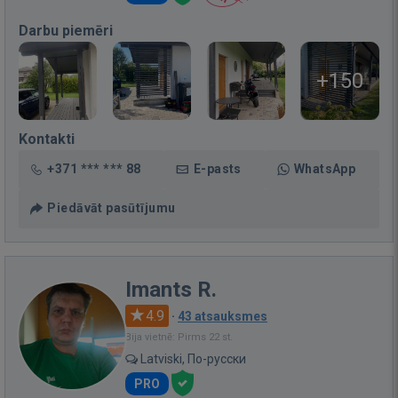
Darbu piemēri
+150
Kontakti
+371 *** *** 88
E-pasts
WhatsApp
Piedāvāt pasūtījumu
Imants R.
4.9
·
43 atsauksmes
Bija vietnē: Pirms 22 st.
Latviski, По-русски
PRO