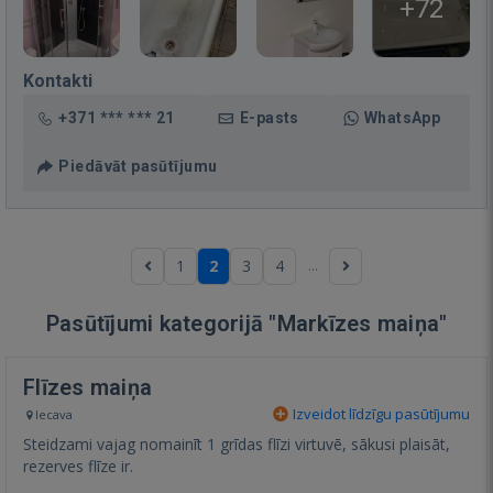
+72
Kontakti
+371 *** *** 21
E-pasts
WhatsApp
Piedāvāt pasūtījumu
...
1
2
3
4
Pasūtījumi kategorijā "Markīzes maiņa"
Flīzes maiņa
Izveidot līdzīgu pasūtījumu
Iecava
Steidzami vajag nomainīt 1 grīdas flīzi virtuvē, sākusi plaisāt,
rezerves flīze ir.