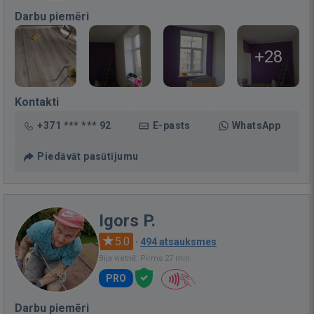
Darbu piemēri
+28
Kontakti
+371 *** *** 92
E-pasts
WhatsApp
Piedāvāt pasūtījumu
Igors P.
5.0
·
494 atsauksmes
Bija vietnē: Pirms 27 min.
PRO
Darbu piemēri