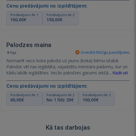
Cenu piedāvājumi no izpildītājiem:
Piedāvājums Nr.1
Piedāvājums Nr.2
100,00€
150,00€
Palodzes maina
Izveidot līdzīgu pasūtījumu
Rīga
Nomainīt veco koka palodzi uz jauno (koka) bērnu istabā.
Palodze vēl nav iegādāta, vajadzētu meistara padomu, kur un
kādu labāk iegādāties. Vecās palodzes garums iekšā…
Rādīt vēl
Cenu piedāvājumi no izpildītājiem:
Piedāvājums Nr.1
Piedāvājums Nr.2
Piedāvājums Nr.3
60,00€
No 1 līdz 20€
100,00€
Kā tas darbojas