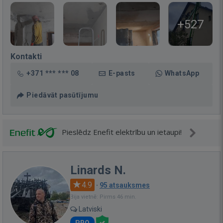
+527
Kontakti
+371 *** *** 08
E-pasts
WhatsApp
Piedāvāt pasūtījumu
Pieslēdz Enefit elektrību un ietaupi!
Linards N.
4.9
·
95 atsauksmes
Bija vietnē: Pirms 46 min.
Latviski
PRO