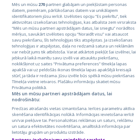
Mēs un mūsu
270
partneri glabājam un piekļūstam personas
datiem, piemēram, pārlūkošanas datiem vai unikālajiem
identifikatoriem jūsu ierīcē. Izvēloties opciju “Es piekrītu”, tiek
Valstis
aktivizētas izsekošanas tehnoloģijas, kas atbalsta zem virsraksta
Igaunija
“Mēs un mūsu partneri apstrādājam datus, lai sniegtu” norādītos
mērķus, savukārt izvēloties opciju “Noraidīt visu” vai atsaucot
Latvija
savu piekrišanu, šīs tehnoloģijas tiks atspējotas. Ja izsekošanas
tehnoloģijas ir atspējotas, daļa no redzamā satura un reklāmām
Lietuva
var nebūt jums tik atbilstoša. Varat atkārtoti piekļūt šai izvēlnei, lai
jebkurā laikā mainītu savu izvēli vai atsauktu piekrišanu,
noklikšķinot uz saites “Privātuma preferences” tīmekļa lapas
apakšā vai uz peldošās ikonas tīmekļa lapas apakšējā kreisajā
stūrī, ja tāda ir redzama. Jūsu izvēle būs spēkā mūsu piekrišanas
Tīmekļa vietne ietvaros. Plašāku informāciju skatiet mūsu
Privātuma politikā.
Mēs un mūsu partneri apstrādājam datus, lai
nodrošinātu:
City24.lv
CVbankas.lt
Precīzas atrašanās vietas izmantošana. Ierīces parametru aktīva
City24.ee
Kainos.lt
skenēšana identifikācijas nolūkā. Informācijas ievietošana ierīcē
un/vai piekļuve tai. Personalizētas reklāmas un saturs, reklāmu
GetaPro.lv
Paslaugos.lt
un satura efektivitātes novērtēšana, analītiskā informācija par
GetaPro.ee
auto24.ee
lietotāju grupām un produktu izstrāde.
Skelbiu.lt
KV.ee
Partneru (pakalpojumu sniedzēju) saraksts