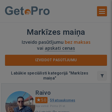
Markīzes maiņa
Izveido pasūtījumu
bez maksas
vai
apskati cenas
IZVEIDOT PASŪTĪJUMU
Labākie speciālisti kategorijā "Markīzes
maiņa"
Raivo
5.0
·
59 atsauksmes
Bija vietnē: Pirms 21 st.