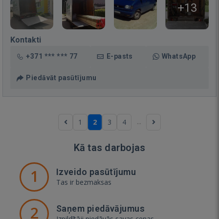
+13
Kontakti
+371 *** *** 77
E-pasts
WhatsApp
Piedāvāt pasūtījumu
...
1
2
3
4
Kā tas darbojas
1
Izveido pasūtījumu
Tas ir bezmaksas
2
Saņem piedāvājumus
Izpildītāji piedāvās savas cenas