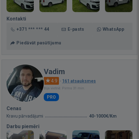
Kontakti
+371 *** *** 44
E-pasts
WhatsApp
Piedāvāt pasūtījumu
Vadim
4.9
·
161 atsauksmes
Bija vietnē: Pirms 31 min.
PRO
Cenas
Kravu pārvadājumi
40-1000€/Km
Darbu piemēri