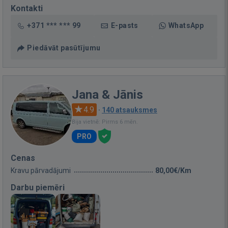
Kontakti
+371 *** *** 99
E-pasts
WhatsApp
Piedāvāt pasūtījumu
Jana & Jānis
4.9
·
140 atsauksmes
Bija vietnē: Pirms 6 mēn.
PRO
Cenas
Kravu pārvadājumi
80,00€/Km
Darbu piemēri