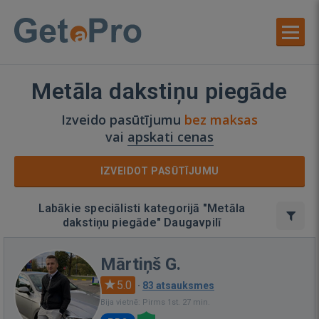
Metāla dakstiņu piegāde
Izveido pasūtījumu
bez maksas
vai
apskati cenas
IZVEIDOT PASŪTĪJUMU
Labākie speciālisti kategorijā "Metāla
dakstiņu piegāde" Daugavpilī
Mārtiņš G.
5.0
·
83 atsauksmes
Bija vietnē: Pirms 1st. 27 min.