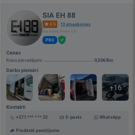
SIA EH 88
4.9
·
13 atsauksmes
Bija vietnē: Pirms 5 st.
PRO
Cenas
Kravu pārvadājumi
0,50€/Km
Darbu piemēri
+16
Kontakti
+371 *** *** 33
E-pasts
WhatsApp
Piedāvāt pasūtījumu