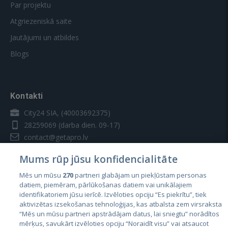
Par projektu
Atgriezeniskā saite
Jautājumi un atbildes
Blogs
Kontakti
City24 SIA, (40003692375)
28259069
(darba dien. 09-17)
contact@getapro.lv
Mums rūp jūsu konfidencialitāte
Mēs un mūsu
270
partneri glabājam un piekļūstam personas
datiem, piemēram, pārlūkošanas datiem vai unikālajiem
identifikatoriem jūsu ierīcē. Izvēloties opciju “Es piekrītu”, tiek
Valstis
aktivizētas izsekošanas tehnoloģijas, kas atbalsta zem virsraksta
Igaunija
“Mēs un mūsu partneri apstrādājam datus, lai sniegtu” norādītos
mērķus, savukārt izvēloties opciju “Noraidīt visu” vai atsaucot