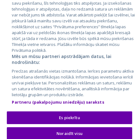
Latvija
savu piekrišanu, šīs tehnoloģijas tiks atspējotas. Ja izsekošanas
tehnoloģijas ir atspējotas, daļa no redzamā satura un reklāmām
Lietuva
var nebūt jums tik atbilstoša. Varat atkārtoti piekļūt šai izvēlnei, lai
jebkurā laikā mainītu savu izvēli vai atsauktu piekrišanu,
noklikšķinot uz saites “Privātuma preferences” tīmekļa lapas
apakšā vai uz peldošās ikonas tīmekļa lapas apakšējā kreisajā
stūrī, ja tāda ir redzama. Jūsu izvēle būs spēkā mūsu piekrišanas
Tīmekļa vietne ietvaros. Plašāku informāciju skatiet mūsu
Privātuma politikā.
Mēs un mūsu partneri apstrādājam datus, lai
nodrošinātu:
City24.lv
CVbankas.lt
Precīzas atrašanās vietas izmantošana. Ierīces parametru aktīva
City24.ee
Kainos.lt
skenēšana identifikācijas nolūkā. Informācijas ievietošana ierīcē
un/vai piekļuve tai. Personalizētas reklāmas un saturs, reklāmu
GetaPro.lv
Paslaugos.lt
un satura efektivitātes novērtēšana, analītiskā informācija par
GetaPro.ee
auto24.ee
lietotāju grupām un produktu izstrāde.
Skelbiu.lt
KV.ee
Partneru (pakalpojumu sniedzēju) saraksts
Autoplius.lt
Osta.ee
Aruodas.lt
KuldneBörs.ee
Es piekrītu
Noraidīt visu