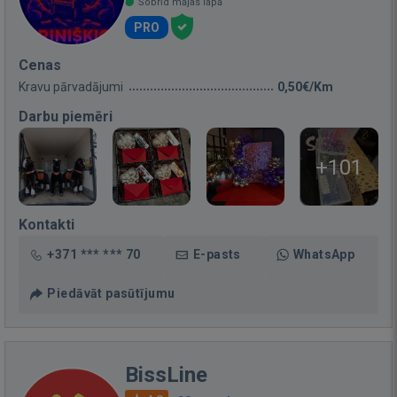
Šobrīd mājas lapā
PRO
Cenas
Kravu pārvadājumi
0,50€/Km
Darbu piemēri
+101
Kontakti
+371 *** *** 70
E-pasts
WhatsApp
Piedāvāt pasūtījumu
BissLine