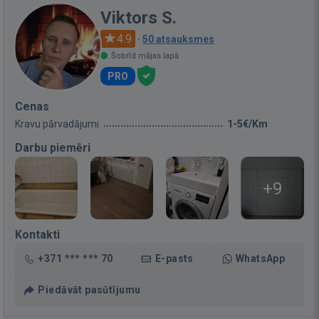
Viktors S.
4.9
·
50 atsauksmes
Šobrīd mājas lapā
PRO
Cenas
Kravu pārvadājumi
1-5€/Km
Darbu piemēri
+9
Kontakti
+371 *** *** 70
E-pasts
WhatsApp
Piedāvāt pasūtījumu