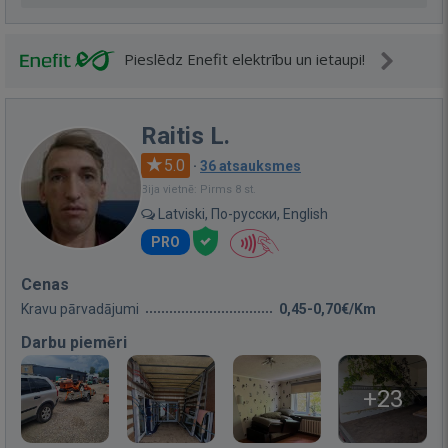
Pieslēdz Enefit elektrību un ietaupi!
Raitis L.
5.0
·
36 atsauksmes
Bija vietnē: Pirms 8 st.
Latviski, По-русски, English
PRO
Cenas
Kravu pārvadājumi
0,45-0,70€/Km
Darbu piemēri
+23