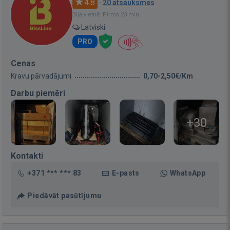
4.8
·
20 atsauksmes
Bija vietnē: Pirms 23 min.
Latviski
PRO
Cenas
Kravu pārvadājumi
0,70-2,50€/Km
Darbu piemēri
+30
Kontakti
+371 *** *** 83
E-pasts
WhatsApp
Piedāvāt pasūtījumu