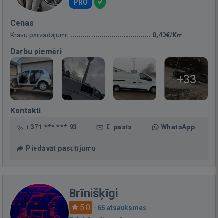
PRO
Cenas
Kravu pārvadājumi
0,40€/Km
Darbu piemēri
+33
Kontakti
+371 *** *** 93
E-pasts
WhatsApp
Piedāvāt pasūtījumu
Brīnišķīgi
5.0
·
65 atsauksmes