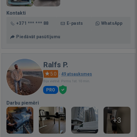
Kontakti
+371 *** *** 88
E-pasts
WhatsApp
Piedāvāt pasūtījumu
Ralfs P.
5.0
·
49 atsauksmes
Bija vietnē: Pirms 1st. 10 min.
PRO
Darbu piemēri
+3