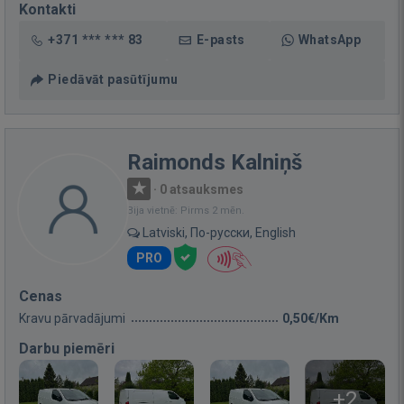
Kontakti
+371 *** *** 83
E-pasts
WhatsApp
Piedāvāt pasūtījumu
Raimonds Kalniņš
·
0 atsauksmes
Bija vietnē: Pirms 2 mēn.
Latviski, По-русски, English
PRO
Cenas
Kravu pārvadājumi
0,50€/Km
Darbu piemēri
+2