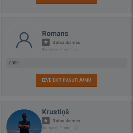
Romans
·
0 atsauksmes
Bija vietnē: Pirms 1 mēn.
0000
IZVEIDOT PASŪTĪJUMU
Krustiņš
·
0 atsauksmes
Bija vietnē: Pirms 1 mēn.