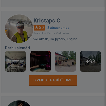
Kristaps C.
5.0
·
2 atsauksmes
Bija vietnē: Pirms 25 dienām
Latviski, По-русски, English
Darbu piemēri
+93
IZVEIDOT PASŪTĪJUMU