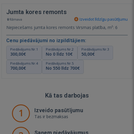
Jumta kores remonts
Izveidot līdzīgu pasūtījumu
Rāmava
Nepiecešams jumta kores remonts Virsmas platība, m²: 6
Cenu piedāvājumi no izpildītājiem:
Piedāvājums Nr.1
Piedāvājums Nr.2
Piedāvājums Nr.3
300,00€
No 0 līdz 10€
50,00€
Piedāvājums Nr.4
Piedāvājums Nr.5
700,00€
No 550 līdz 700€
Kā tas darbojas
1
Izveido pasūtījumu
Tas ir bezmaksas
Saņem piedāvājumus