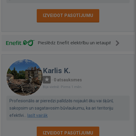
IZVEIDOT PASŪTĪJUMU
Pieslēdz Enefit elektrību un ietaupi!
Karlis K.
·
0 atsauksmes
Bija vietnē: Pirms 1 mēn.
Profesionālis ar pieredzi palīdzēs nojaukt ēku vai šķūnī,
sakopsim un sagatavosim būvlaukumu, ka ari teritoriju
efektīvi...
lasīt vairāk
IZVEIDOT PASŪTĪJUMU