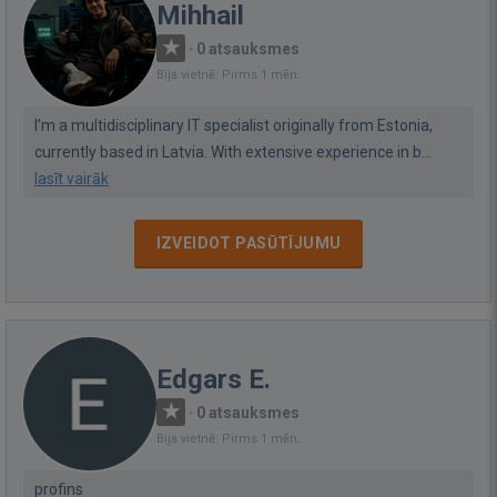
Mihhail
·
0 atsauksmes
Bija vietnē: Pirms 1 mēn.
I’m a multidisciplinary IT specialist originally from Estonia,
currently based in Latvia. With extensive experience in b...
lasīt vairāk
IZVEIDOT PASŪTĪJUMU
Edgars E.
·
0 atsauksmes
Bija vietnē: Pirms 1 mēn.
profins