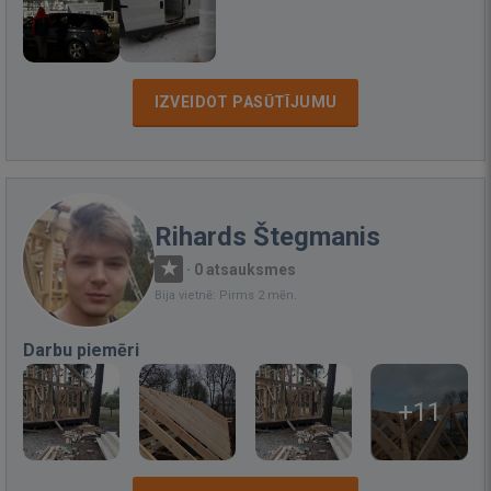
IZVEIDOT PASŪTĪJUMU
Rihards Štegmanis
·
0 atsauksmes
Bija vietnē: Pirms 2 mēn.
Darbu piemēri
+11