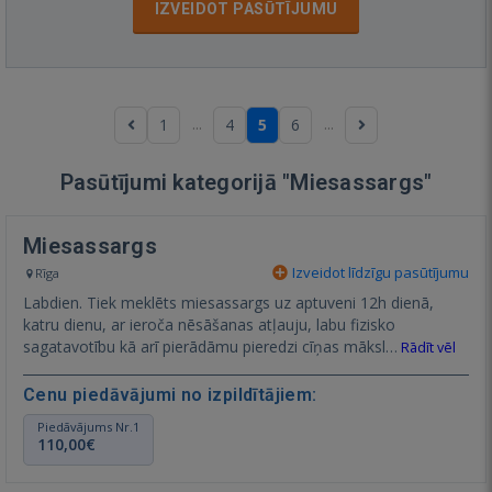
IZVEIDOT PASŪTĪJUMU
...
...
1
4
5
6
Pasūtījumi kategorijā "Miesassargs"
Miesassargs
Izveidot līdzīgu pasūtījumu
Rīga
Labdien. Tiek meklēts miesassargs uz aptuveni 12h dienā,
katru dienu, ar ieroča nēsāšanas atļauju, labu fizisko
sagatavotību kā arī pierādāmu pieredzi cīņas māksl…
Rādīt vēl
Cenu piedāvājumi no izpildītājiem:
Piedāvājums Nr.1
110,00€