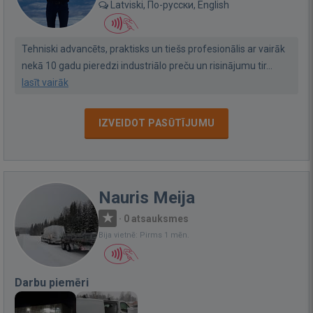
Latviski, По-русски, English
Tehniski advancēts, praktisks un tiešs profesionālis ar vairāk
nekā 10 gadu pieredzi industriālo preču un risinājumu tir...
lasīt vairāk
IZVEIDOT PASŪTĪJUMU
Nauris Meija
·
0 atsauksmes
Bija vietnē: Pirms 1 mēn.
Darbu piemēri