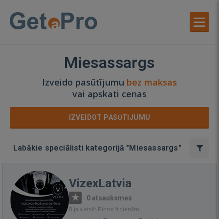
Miesassargs
Izveido pasūtījumu
bez maksas
vai
apskati cenas
IZVEIDOT PASŪTĪJUMU
Labākie speciālisti kategorijā "Miesassargs"
VizexLatvia
·
0 atsauksmes
Bija vietnē: Pirms 9 dienām