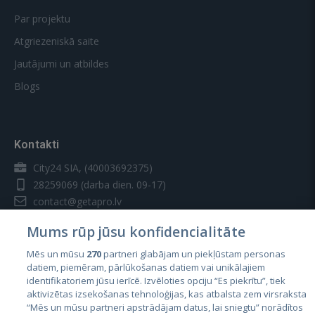
Par projektu
Atgriezeniskā saite
Jautājumi un atbildes
Blogs
Kontakti
City24 SIA, (40003692375)
28259069
(darba dien. 09-17)
contact@getapro.lv
Mums rūp jūsu konfidencialitāte
Mēs un mūsu
270
partneri glabājam un piekļūstam personas
datiem, piemēram, pārlūkošanas datiem vai unikālajiem
identifikatoriem jūsu ierīcē. Izvēloties opciju “Es piekrītu”, tiek
Valstis
aktivizētas izsekošanas tehnoloģijas, kas atbalsta zem virsraksta
Igaunija
“Mēs un mūsu partneri apstrādājam datus, lai sniegtu” norādītos