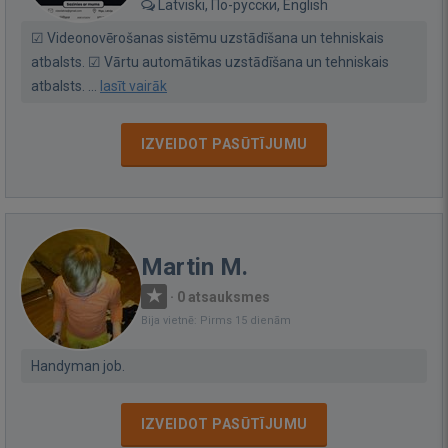
Latviski, По-русски, English
☑ Videonovērošanas sistēmu uzstādīšana un tehniskais
atbalsts. ☑ Vārtu automātikas uzstādīšana un tehniskais
atbalsts. ...
lasīt vairāk
IZVEIDOT PASŪTĪJUMU
Martin M.
·
0 atsauksmes
Bija vietnē: Pirms 15 dienām
Handyman job.
IZVEIDOT PASŪTĪJUMU