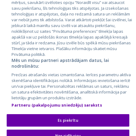
mērķus, savukārt izvēloties opciju “Noraidīt visu” vai atsaucot
Latvija
savu piekrišanu, šīs tehnoloģijas tiks atspējotas. Ja izsekošanas
tehnoloģijas ir atspējotas, daļa no redzamā satura un reklāmām
Lietuva
var nebūt jums tik atbilstoša. Varat atkārtoti piekļūt šai izvēlnei, lai
jebkurā laikā mainītu savu izvēli vai atsauktu piekrišanu,
noklikšķinot uz saites “Privātuma preferences” tīmekļa lapas
apakšā vai uz peldošās ikonas tīmekļa lapas apakšējā kreisajā
stūrī, ja tāda ir redzama. Jūsu izvēle būs spēkā mūsu piekrišanas
Tīmekļa vietne ietvaros. Plašāku informāciju skatiet mūsu
Privātuma politikā.
Mēs un mūsu partneri apstrādājam datus, lai
nodrošinātu:
City24.lv
CVbankas.lt
Precīzas atrašanās vietas izmantošana. Ierīces parametru aktīva
City24.ee
Kainos.lt
skenēšana identifikācijas nolūkā. Informācijas ievietošana ierīcē
un/vai piekļuve tai. Personalizētas reklāmas un saturs, reklāmu
GetaPro.lv
Paslaugos.lt
un satura efektivitātes novērtēšana, analītiskā informācija par
GetaPro.ee
auto24.ee
lietotāju grupām un produktu izstrāde.
Skelbiu.lt
KV.ee
Partneru (pakalpojumu sniedzēju) saraksts
Autoplius.lt
Osta.ee
Aruodas.lt
KuldneBörs.ee
Es piekrītu
Noraidīt visu