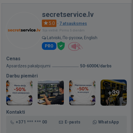
secretservice.lv
5.0
·
7 atsauksmes
Bija vietnē: Pirms 5 dienām
Latviski, По-русски, English
PRO
Cenas
Apsardzes pakalpojumi
50-6000€/darbs
Darbu piemēri
+39
Kontakti
+371 *** *** 00
E-pasts
WhatsApp