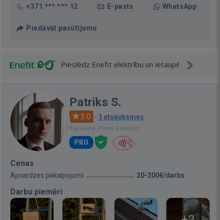
+371 *** *** 12
E-pasts
WhatsApp
Piedāvāt pasūtījumu
Pieslēdz Enefit elektrību un ietaupi!
Patriks S.
5.0
·
1 atsauksmes
Bija vietnē: Pirms 5 dienām
PRO
Cenas
Apsardzes pakalpojumi
20-200€/darbs
Darbu piemēri
+2