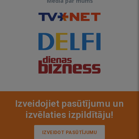
Media par mums
Izveidojiet pasūtījumu un
izvēlaties izpildītāju!
IZVEIDOT PASŪTĪJUMU