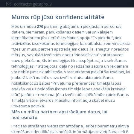
contact@getapro.lv
Mums rūp jūsu konfidencialitāte
Mēs un mūsu
270
partneri glabājam un piekļūstam personas
datiem, piemēram, pārlūkošanas datiem vai unikālajiem
identifikatoriem jūsu ierīcē. Izvēloties opciju “Es piekrītu”, tiek
Valstis
aktivizētas izsekošanas tehnoloģijas, kas atbalsta zem virsraksta
Igaunija
“Mēs un mūsu partneri apstrādājam datus, lai sniegtu” norādītos
mērķus, savukārt izvēloties opciju “Noraidīt visu” vai atsaucot
Latvija
savu piekrišanu, šīs tehnoloģijas tiks atspējotas. Ja izsekošanas
tehnoloģijas ir atspējotas, daļa no redzamā satura un reklāmām
Lietuva
var nebūt jums tik atbilstoša. Varat atkārtoti piekļūt šai izvēlnei, lai
jebkurā laikā mainītu savu izvēli vai atsauktu piekrišanu,
noklikšķinot uz saites “Privātuma preferences” tīmekļa lapas
apakšā vai uz peldošās ikonas tīmekļa lapas apakšējā kreisajā
stūrī, ja tāda ir redzama. Jūsu izvēle būs spēkā mūsu piekrišanas
Tīmekļa vietne ietvaros. Plašāku informāciju skatiet mūsu
Privātuma politikā.
Mēs un mūsu partneri apstrādājam datus, lai
nodrošinātu:
City24.lv
CVbankas.lt
Precīzas atrašanās vietas izmantošana. Ierīces parametru aktīva
City24.ee
Kainos.lt
skenēšana identifikācijas nolūkā. Informācijas ievietošana ierīcē