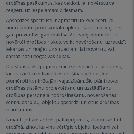
drošības pasākumus, kas veidoti, lai novērstu vai
reaģētu uz iespējamām briesmām.
Apsardzes speciālisti ir apmācīti un kvalificēti, lai
nodrošinātu profesionālu apkalpošanu, darbojoties
gan preventīvi, gan reaktīvi. Viņi spēj identificēt un
novērtēt drošības riskus, veikt novērošanu, uzraudzīt
iekārtas un reaģēt uz situācijām, lai novērstu vai
samazinātu negatīvas sekas.
Drošības pakalpojumu sniedzēji strādā ar klientiem,
lai izstrādātu individuālas drošības plānus, kas
piemēroti konkrētajām vajadzībām. Šie plāni ietver
drošības sistēmu projektēšanu un uzstādīšanu,
drošības personāla nodrošināšanu, novērošanas
centru darbību, objektu apsardzi un citus drošības
risinājumus.
Izmantojot apsardzes pakalpojumus, klienti var būt
drošībā, zinot, ka viņu vērtīgie objekti, īpašumi vai