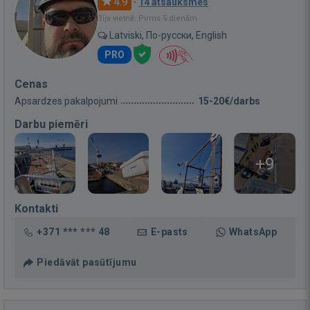
4.9
·
14 atsauksmes
Bija vietnē: Pirms 5 dienām
Latviski, По-русски, English
PRO
Cenas
Apsardzes pakalpojumi
15-20€/darbs
Darbu piemēri
+9
Kontakti
+371 *** *** 48
E-pasts
WhatsApp
Piedāvāt pasūtījumu