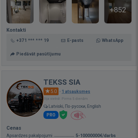
+852
Kontakti
+371 *** *** 19
E-pasts
WhatsApp
Piedāvāt pasūtījumu
TEKSS SIA
5.0
·
1 atsauksmes
Bija vietnē: Pirms 5 dienām
Latviski, По-русски, English
PRO
Cenas
Apsardzes pakalpojumi
5-10000000€/darbs