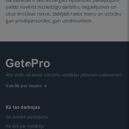
darbavietas ir labi aizsargāti. Apsardzes pakalpojumi
palīdz novērst noziedzīgu darbību, negadījumus un
citus drošības riskus, tādējādi radot mieru un uzticību
gan privātpersonām, gan uzņēmumiem.
Ātrs veids, kā atrast uzticamu izpildītāju jebkuram uzdevumam.
Vairāk par mums
Kā tas darbojas
Kā izveidot pasūtījumu
Kā kļūt par izpildītāju