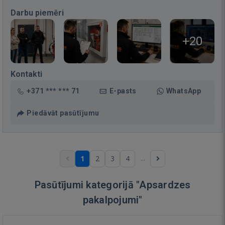
Darbu piemēri
+20
Kontakti
+371 *** *** 71
E-pasts
WhatsApp
Piedāvāt pasūtījumu
...
1
2
3
4
Pasūtījumi kategorijā "Apsardzes
pakalpojumi"