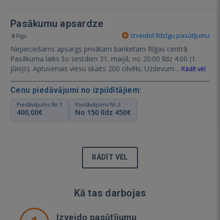
Pasākumu apsardze
Izveidot līdzīgu pasūtījumu
Rīga
Nepieciešams apsargs privātam banketam Rīgas centrā.
Pasākuma laiks šo sestdien 31. maijā, no 20:00 līdz 4:00 (1.
jūnijs). Aptuvenais viesu skaits 200 cilvēki, Uzdevum…
Rādīt vēl
Cenu piedāvājumi no izpildītājiem:
Piedāvājums Nr.1
Piedāvājums Nr.2
400,00€
No 150 līdz 450€
RĀDĪT VĒL
Kā tas darbojas
Izveido pasūtījumu