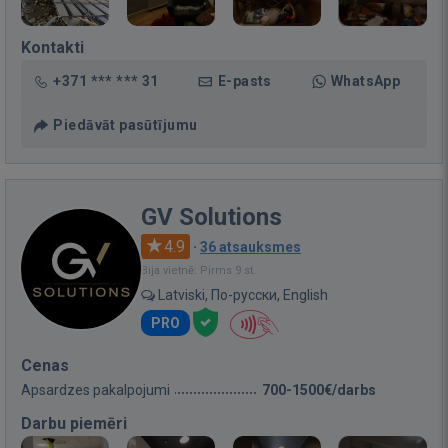
Kontakti
+371 *** *** 31
E-pasts
WhatsApp
Piedāvāt pasūtījumu
GV Solutions
4.9
·
36 atsauksmes
Bija vietnē: Pirms 9 st.
Latviski, По-русски, English
PRO
Cenas
Apsardzes pakalpojumi
700-1500€/darbs
Darbu piemēri