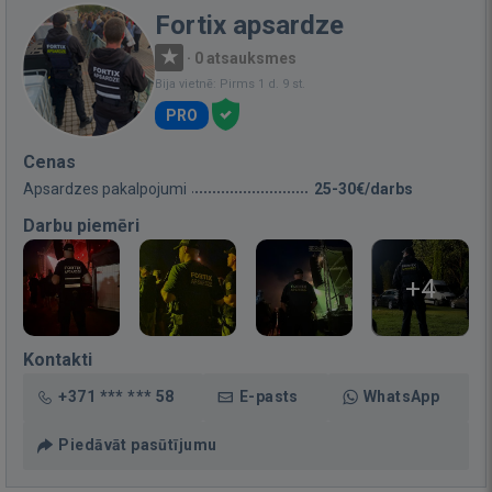
Fortix apsardze
·
0 atsauksmes
Bija vietnē: Pirms 1 d. 9 st.
PRO
Cenas
Apsardzes pakalpojumi
25-30€/darbs
Darbu piemēri
+4
Kontakti
+371 *** *** 58
E-pasts
WhatsApp
Piedāvāt pasūtījumu