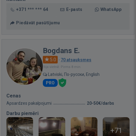
+371 *** *** 64
E-pasts
WhatsApp
Piedāvāt pasūtījumu
Bogdans E.
5.0
·
70 atsauksmes
Bija vietnē: Pirms 8 min.
Latviski, По-русски, English
PRO
Cenas
Apsardzes pakalpojumi
20-50€/darbs
Darbu piemēri
+71