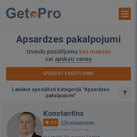
Apsardzes pakalpojumi
Izveido pasūtījumu
bez maksas
vai
apskati cenas
IZVEIDOT PASŪTĪJUMU
Labākie speciālisti kategorijā "Apsardzes
pakalpojumi"
Konstantīns
4.9
·
226 atsauksmes
Bija vietnē: Pirms 3st. 17 min.