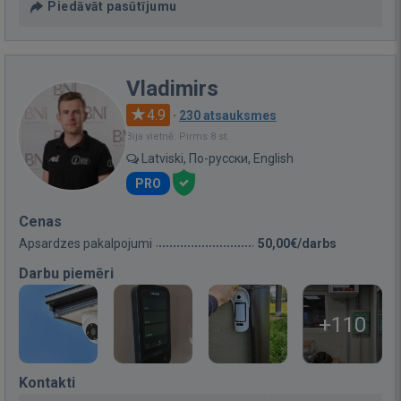
Piedāvāt pasūtījumu
Vladimirs
4.9
·
230 atsauksmes
Bija vietnē: Pirms 8 st.
Latviski, По-русски, English
PRO
Cenas
Apsardzes pakalpojumi
50,00€/darbs
Darbu piemēri
+110
Kontakti