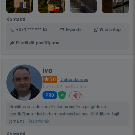
Kontakti
+371 *** *** 03
E-pasts
WhatsApp
Piedāvāt pasūtījumu
ivo
5.0
·
7 atsauksmes
Bija vietnē: Pirms 5 dienām
PRO
Drošības un video novērošanas sistēmu piegāde un
uzstādīšana Ir Iekšlietu ministrijas Licence. Strādājam šajā
jomā no ...
lasīt vairāk
Kontakti