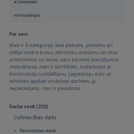
ATSAUKSMES
FOTOGRĀFIJAS
Par sevi
Man ir B kategorija, liela piekabe, pieņemu arī
vidēja izmēra kravu, atkritumu izvešanu vai citus
priekšmetus un lietas, varu pieņemt pasūtījumus
metināšanai, man ir sertifikāts, nodarbojos ar
konstrukciju uzstādīšanu, sagatavoju auto uz
tehnisko apskati virsbūves darbiem, ja
nepieciešams, man ir pavadonis.
Darba veidi (
220
)
Celtniecības darbi
Demontāžas darbi