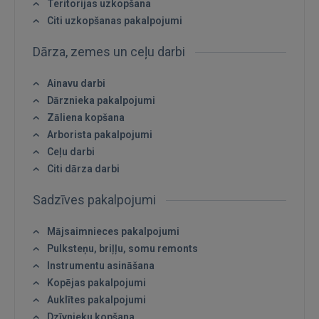
Teritorijas uzkopšana
Citi uzkopšanas pakalpojumi
Dārza, zemes un ceļu darbi
Ainavu darbi
Dārznieka pakalpojumi
Zāliena kopšana
Arborista pakalpojumi
Ceļu darbi
Citi dārza darbi
Sadzīves pakalpojumi
Mājsaimnieces pakalpojumi
Pulksteņu, briļļu, somu remonts
Ienākt
Instrumentu asināšana
Kopējas pakalpojumi
Auklītes pakalpojumi
Dzīvnieku kopšana