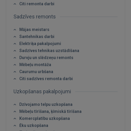
Citi remonta darbi
Sadzīves remonts
Mājas meistars
Santehnikas darbi
Elektriķa pakalpojumi
Sadzīves tehnikas uzstādīšana
Durvju un slēdzeņu remonts
Mēbeļu montāža
Caurumu urbšana
Citi sadzīves remonta darbi
Uzkopšanas pakalpojumi
Dzīvojamo telpu uzkopšana
Mēbeļu tīrīšana, ķīmiskā tīrīšana
Komercplatību uzkopšana
Ēku uzkopšana