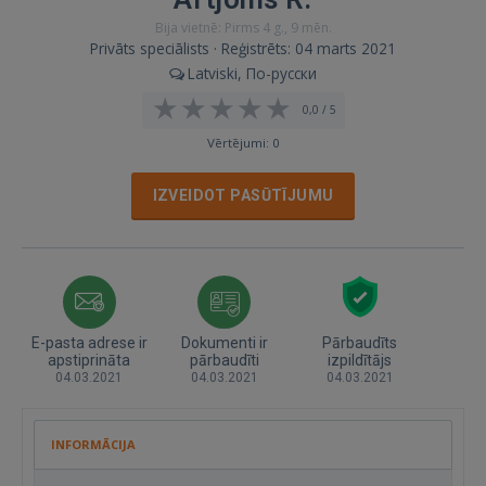
Bija vietnē: Pirms 4 g., 9 mēn.
Privāts speciālists · Reģistrēts: 04 marts 2021
Latviski, По-русски
0,0 / 5
Vērtējumi: 0
IZVEIDOT PASŪTĪJUMU
E-pasta adrese ir
Dokumenti ir
Pārbaudīts
apstiprināta
pārbaudīti
izpildītājs
04.03.2021
04.03.2021
04.03.2021
INFORMĀCIJA