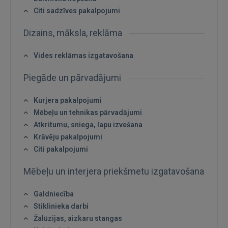
Citi sadzīves pakalpojumi
Dizains, māksla, reklāma
IENĀKT
Vides reklāmas izgatavošana
Aizmirsāt paroli?
Atcerēties?
Piegāde un pārvadājumi
FACEBOOK
Kurjera pakalpojumi
Mēbeļu un tehnikas pārvadājumi
GOOGLE
Atkritumu, sniega, lapu izvešana
Krāvēju pakalpojumi
 Sign in with Apple
Citi pakalpojumi
Mēbeļu un interjera priekšmetu izgatavošana
Vēl neesat reģistrējies?
Galdniecība
REĢISTRĀCIJA
Stiklinieka darbi
Žalūzijas, aizkaru stangas