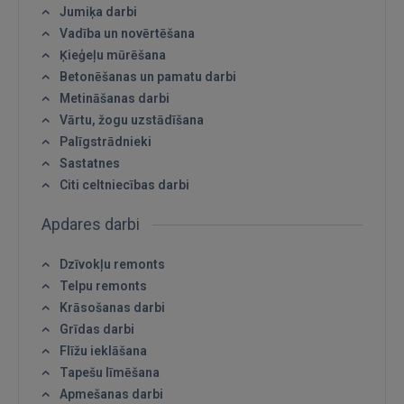
Jumiķa darbi
Vadība un novērtēšana
Ķieģeļu mūrēšana
Betonēšanas un pamatu darbi
Metināšanas darbi
Vārtu, žogu uzstādīšana
Palīgstrādnieki
Sastatnes
Citi celtniecības darbi
Apdares darbi
Dzīvokļu remonts
Telpu remonts
Krāsošanas darbi
Grīdas darbi
Flīžu ieklāšana
Tapešu līmēšana
Apmešanas darbi