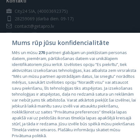
Kontakti
City24 SIA, (40003692375)
28259069
(darba dien. 09-17)
contact@getapro.lv
Mums rūp jūsu konfidencialitāte
Mēs un mūsu
270
partneri glabājam un piekļūstam personas
datiem, piemēram, pārlūkošanas datiem vai unikālajiem
Valstis
identifikatoriem jūsu ierīcē. Izvēloties opciju “Es piekrītu”, tiek
aktivizētas izsekošanas tehnoloģijas, kas atbalsta zem virsraksta
Igaunija
“Mēs un mūsu partneri apstrādājam datus, lai sniegtu” norādītos
Latvija
mērķus, savukārt izvēloties opciju “Noraidīt visu” vai atsaucot
savu piekrišanu, šīs tehnoloģijas tiks atspējotas. Ja izsekošanas
Lietuva
tehnoloģijas ir atspējotas, daļa no redzamā satura un reklāmām
var nebūt jums tik atbilstoša. Varat atkārtoti piekļūt šai izvēlnei, lai
jebkurā laikā mainītu savu izvēli vai atsauktu piekrišanu,
noklikšķinot uz saites “Privātuma preferences” tīmekļa lapas
apakšā vai uz peldošās ikonas tīmekļa lapas apakšējā kreisajā
stūrī, ja tāda ir redzama. Jūsu izvēle būs spēkā mūsu piekrišanas
Tīmekļa vietne ietvaros. Plašāku informāciju skatiet mūsu
Privātuma politikā.