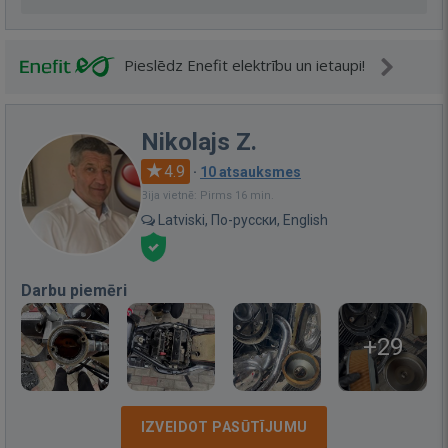
Pieslēdz Enefit elektrību un ietaupi!
Nikolajs Z.
4.9
·
10 atsauksmes
Bija vietnē: Pirms 16 min.
Latviski, По-русски, English
Darbu piemēri
+29
IZVEIDOT PASŪTĪJUMU