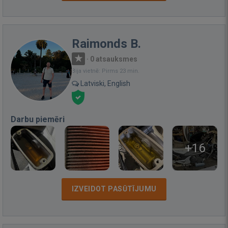
Raimonds B.
·
0 atsauksmes
Bija vietnē: Pirms 23 min.
Latviski, English
Darbu piemēri
+16
IZVEIDOT PASŪTĪJUMU