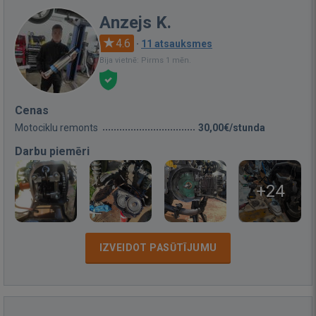
Anzejs K.
4.6
·
11 atsauksmes
Bija vietnē: Pirms 1 mēn.
Cenas
Motociklu remonts
30,00€/stunda
Darbu piemēri
+24
IZVEIDOT PASŪTĪJUMU