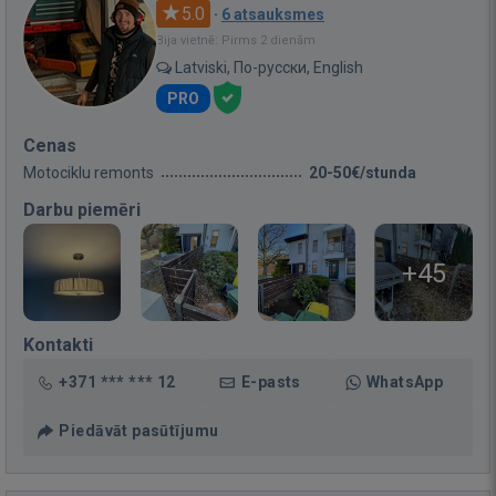
5.0
·
6 atsauksmes
Bija vietnē: Pirms 2 dienām
Latviski, По-русски, English
PRO
Cenas
Motociklu remonts
20-50€/stunda
Darbu piemēri
+45
Kontakti
+371 *** *** 12
E-pasts
WhatsApp
Piedāvāt pasūtījumu