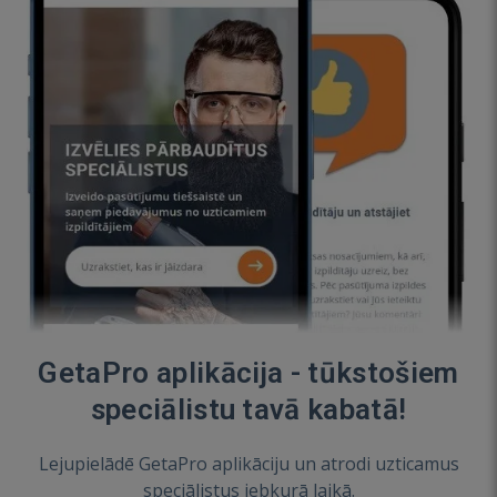
GetaPro aplikācija - tūkstošiem
speciālistu tavā kabatā!
Lejupielādē GetaPro aplikāciju un atrodi uzticamus
speciālistus jebkurā laikā.