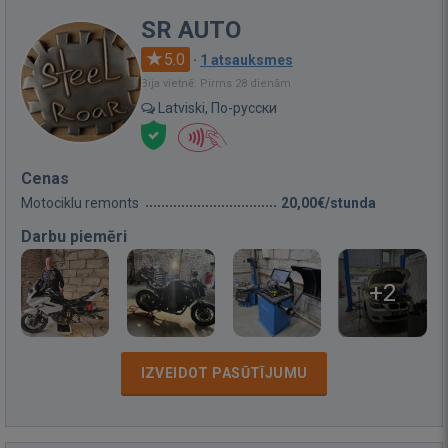
SR AUTO
5.0
·
1 atsauksmes
Bija vietnē: Pirms 28 dienām
Latviski, По-русски
Cenas
Motociklu remonts
20,00€/stunda
Darbu piemēri
+2
IZVEIDOT PASŪTĪJUMU