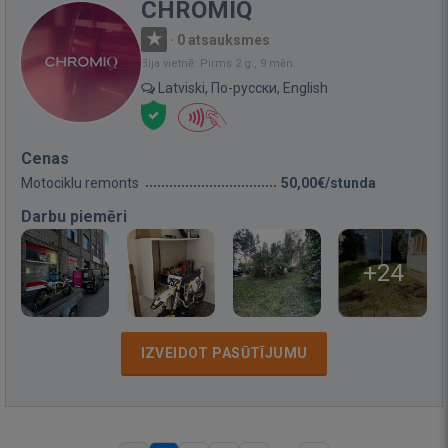
CHROMIQ
·
0 atsauksmes
Bija vietnē: Pirms 2 g., 9 mēn.
Latviski, По-русски, English
Cenas
Motociklu remonts
50,00€/stunda
Darbu piemēri
+24
IZVEIDOT PASŪTĪJUMU