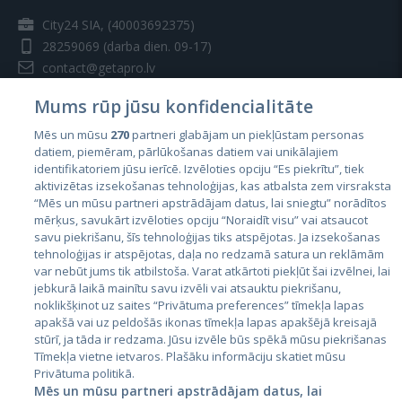
City24 SIA, (40003692375)
28259069
(darba dien. 09-17)
contact@getapro.lv
Mums rūp jūsu konfidencialitāte
Mēs un mūsu
270
partneri glabājam un piekļūstam personas
datiem, piemēram, pārlūkošanas datiem vai unikālajiem
identifikatoriem jūsu ierīcē. Izvēloties opciju “Es piekrītu”, tiek
Valstis
aktivizētas izsekošanas tehnoloģijas, kas atbalsta zem virsraksta
Igaunija
“Mēs un mūsu partneri apstrādājam datus, lai sniegtu” norādītos
mērķus, savukārt izvēloties opciju “Noraidīt visu” vai atsaucot
Latvija
savu piekrišanu, šīs tehnoloģijas tiks atspējotas. Ja izsekošanas
tehnoloģijas ir atspējotas, daļa no redzamā satura un reklāmām
Lietuva
var nebūt jums tik atbilstoša. Varat atkārtoti piekļūt šai izvēlnei, lai
jebkurā laikā mainītu savu izvēli vai atsauktu piekrišanu,
noklikšķinot uz saites “Privātuma preferences” tīmekļa lapas
apakšā vai uz peldošās ikonas tīmekļa lapas apakšējā kreisajā
stūrī, ja tāda ir redzama. Jūsu izvēle būs spēkā mūsu piekrišanas
Tīmekļa vietne ietvaros. Plašāku informāciju skatiet mūsu
Privātuma politikā.
Mēs un mūsu partneri apstrādājam datus, lai