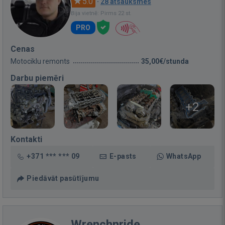
5.0
·
28 atsauksmes
Bija vietnē: Pirms 22 st.
PRO
Cenas
Motociklu remonts
35,00€/stunda
Darbu piemēri
+2
Kontakti
+371 *** *** 09
E-pasts
WhatsApp
Piedāvāt pasūtījumu
Wrenchnride