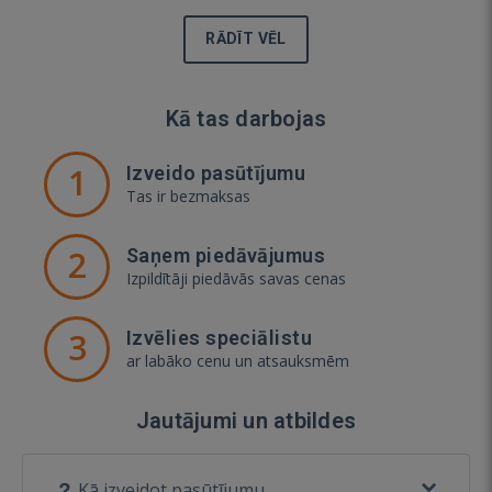
RĀDĪT VĒL
Kā tas darbojas
1
Izveido pasūtījumu
Tas ir bezmaksas
2
Saņem piedāvājumus
Izpildītāji piedāvās savas cenas
3
Izvēlies speciālistu
ar labāko cenu un atsauksmēm
Jautājumi un atbildes
Kā izveidot pasūtījumu