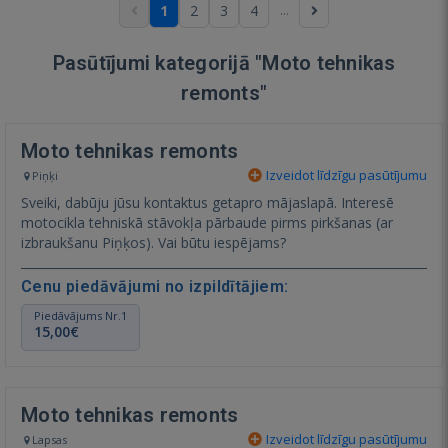
...
1
2
3
4
Pasūtījumi kategorijā "Moto tehnikas
remonts"
Moto tehnikas remonts
Izveidot līdzīgu pasūtījumu
Piņķi
Sveiki, dabūju jūsu kontaktus getapro mājaslapā. Interesē
motocikla tehniskā stāvokļa pārbaude pirms pirkšanas (ar
izbraukšanu Piņķos). Vai būtu iespējams?
Cenu piedāvājumi no izpildītājiem:
Piedāvājums Nr.1
15,00€
Moto tehnikas remonts
Izveidot līdzīgu pasūtījumu
Lapsas