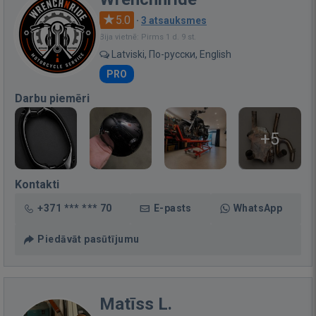
5.0
·
3 atsauksmes
Bija vietnē: Pirms 1 d. 9 st.
Latviski, По-русски, English
PRO
Darbu piemēri
+5
Kontakti
+371 *** *** 70
E-pasts
WhatsApp
Piedāvāt pasūtījumu
Matīss L.