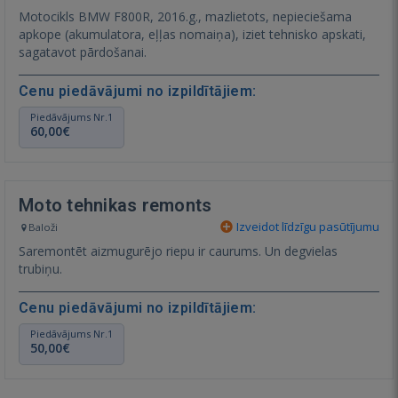
Motocikls BMW F800R, 2016.g., mazlietots, nepieciešama
apkope (akumulatora, eļļas nomaiņa), iziet tehnisko apskati,
sagatavot pārdošanai.
Cenu piedāvājumi no izpildītājiem:
Piedāvājums Nr.1
60,00€
Moto tehnikas remonts
Izveidot līdzīgu pasūtījumu
Baloži
Saremontēt aizmugurējo riepu ir caurums. Un degvielas
trubiņu.
Cenu piedāvājumi no izpildītājiem:
Piedāvājums Nr.1
50,00€