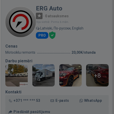
ERG Auto
·
0 atsauksmes
Bija vietnē: Pirms 6 mēn.
Latviski, По-русски, English
PRO
Cenas
Motociklu remonts
20,00€/stunda
Darbu piemēri
+8
Kontakti
+371 *** *** 53
E-pasts
WhatsApp
Piedāvāt pasūtījumu