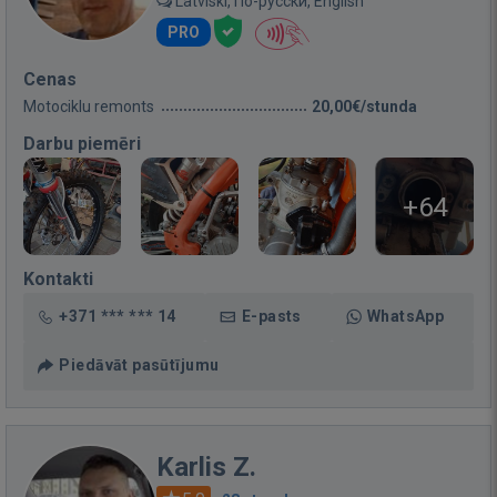
Latviski, По-русски, English
PRO
Cenas
Motociklu remonts
20,00€/stunda
Darbu piemēri
+64
Kontakti
+371 *** *** 14
E-pasts
WhatsApp
Piedāvāt pasūtījumu
Karlis Z.