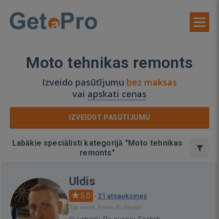
Moto tehnikas remonts
Izveido pasūtījumu
bez maksas
vai
apskati cenas
IZVEIDOT PASŪTĪJUMU
Labākie speciālisti kategorijā "Moto tehnikas
remonts"
Uldis
5.0
·
21 atsauksmes
Bija vietnē: Pirms 25 dienām