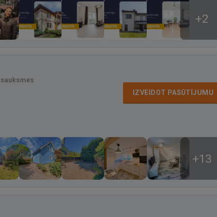
+2
atsauksmes
IZVEIDOT PASŪTĪJUMU
+13