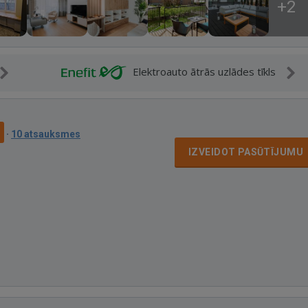
+2
Elektroauto ātrās uzlādes tīkls
0
·
10 atsauksmes
IZVEIDOT PASŪTĪJUMU