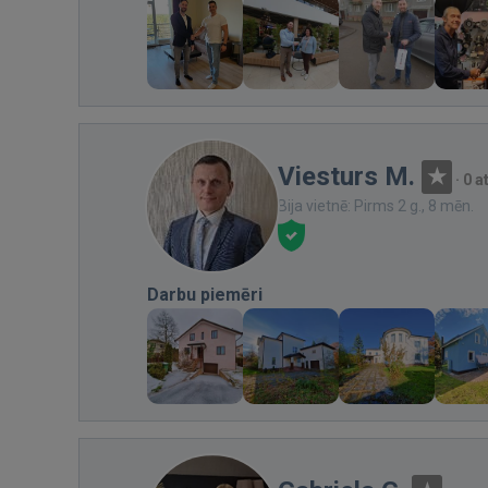
Viesturs M.
·
0 
Bija vietnē: Pirms 2 g., 8 mēn.
Darbu piemēri