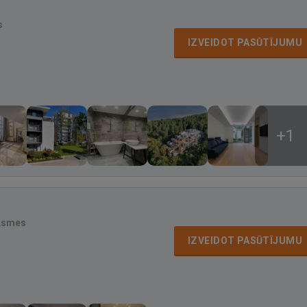
s
IZVEIDOT PASŪTĪJUMU
+1
ksmes
IZVEIDOT PASŪTĪJUMU