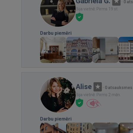
Gabriela G.
·
0 at
Bija vietnē: Pirms 19 st.
Darbu piemēri
Alise
·
0 atsauksmes
Bija vietnē: Pirms 2 mēn.
Darbu piemēri