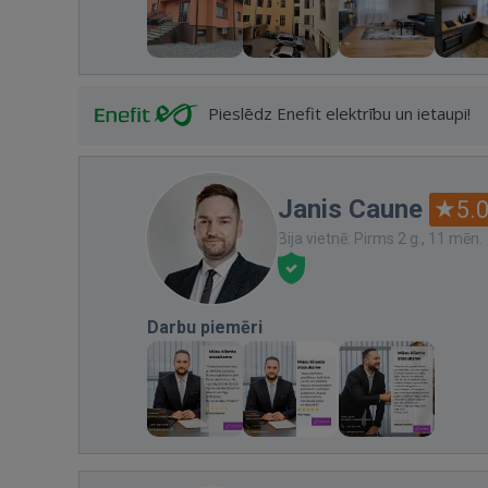
Pieslēdz Enefit elektrību un ietaupi!
Janis Caune
5.
Bija vietnē: Pirms 2 g., 11 mēn.
Darbu piemēri