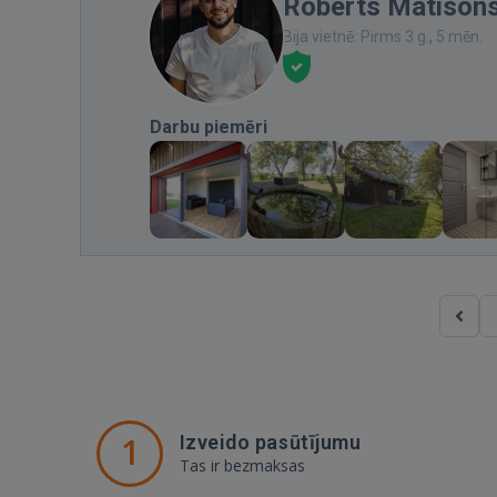
Roberts Matison
Bija vietnē: Pirms 3 g., 5 mēn.
Darbu piemēri
1
Izveido pasūtījumu
Tas ir bezmaksas