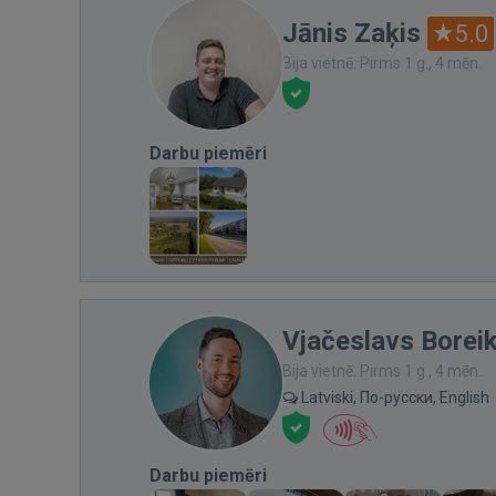
Jānis Zaķis
5.0
Bija vietnē: Pirms 1 g., 4 mēn.
Darbu piemēri
Vjačeslavs Borei
Bija vietnē: Pirms 1 g., 4 mēn.
Latviski, По-русски, English
Darbu piemēri