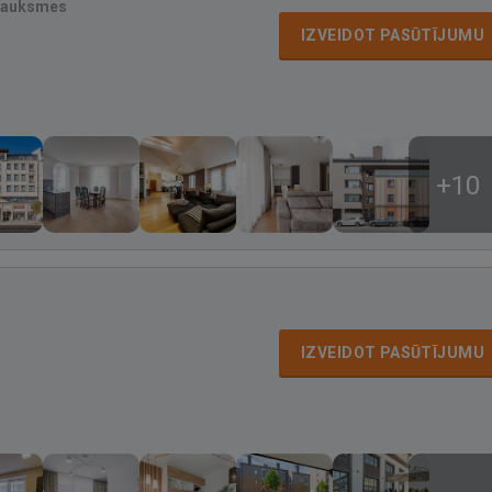
sauksmes
IZVEIDOT PASŪTĪJUMU
+10
IZVEIDOT PASŪTĪJUMU