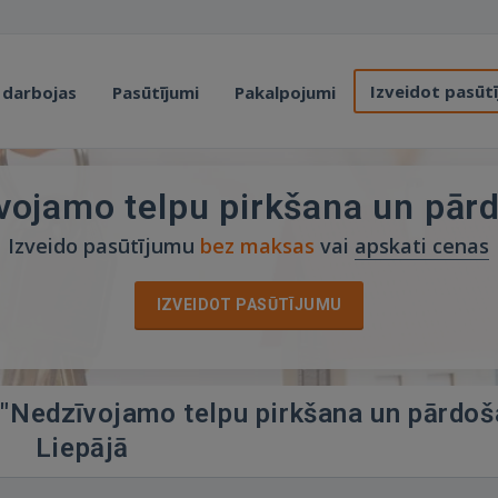
Izveidot pasūt
 darbojas
Pasūtījumi
Pakalpojumi
vojamo telpu pirkšana un pār
Izveido pasūtījumu
bez maksas
vai
apskati cenas
IZVEIDOT PASŪTĪJUMU
ā "Nedzīvojamo telpu pirkšana un pārdoš
Liepājā