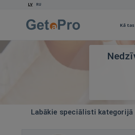
LV
RU
Kā tas
Nedzī
Labākie speciālisti kategorij