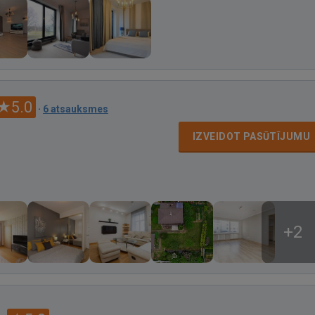
5.0
·
6 atsauksmes
IZVEIDOT PASŪTĪJUMU
+2