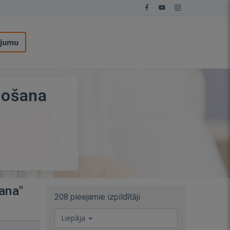
ījumu
došana
ana"
208 pieejamie izpildītāji
Liepāja