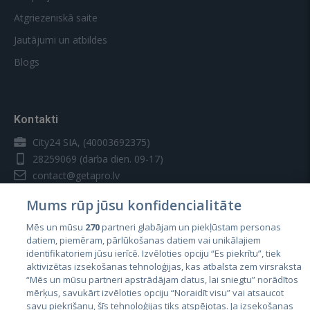
Atgriezeniskā saite
Jautājumi un atbildes
Blogs
Kontakti
City24 SIA, (40003692375)
28259069
(darba dien. 09-17)
contact@getapro.lv
Mums rūp jūsu konfidencialitāte
Mēs un mūsu
270
partneri glabājam un piekļūstam personas
datiem, piemēram, pārlūkošanas datiem vai unikālajiem
identifikatoriem jūsu ierīcē. Izvēloties opciju “Es piekrītu”, tiek
Valstis
aktivizētas izsekošanas tehnoloģijas, kas atbalsta zem virsraksta
Igaunija
“Mēs un mūsu partneri apstrādājam datus, lai sniegtu” norādītos
mērķus, savukārt izvēloties opciju “Noraidīt visu” vai atsaucot
Latvija
savu piekrišanu, šīs tehnoloģijas tiks atspējotas. Ja izsekošanas