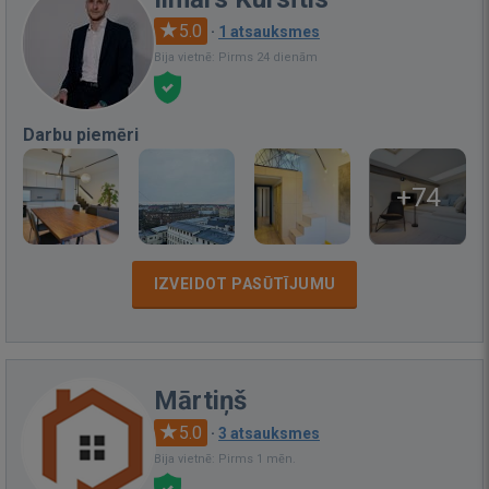
5.0
·
1 atsauksmes
Bija vietnē: Pirms 24 dienām
Darbu piemēri
+74
IZVEIDOT PASŪTĪJUMU
Mārtiņš
5.0
·
3 atsauksmes
Bija vietnē: Pirms 1 mēn.