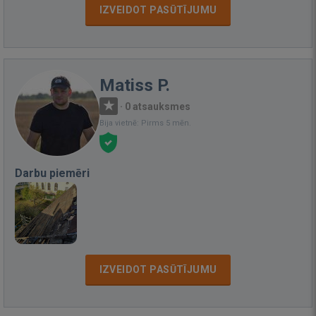
IZVEIDOT PASŪTĪJUMU
Matiss P.
·
0 atsauksmes
Bija vietnē: Pirms 5 mēn.
Darbu piemēri
IZVEIDOT PASŪTĪJUMU