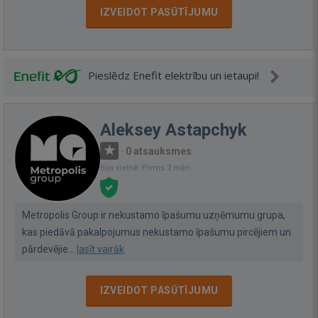
IZVEIDOT PASŪTĪJUMU
Pieslēdz Enefit elektrību un ietaupi!
Aleksey Astapchyk
·
0 atsauksmes
Bija vietnē: Pirms 2 mēn.
Metropolis Group ir nekustamo īpašumu uzņēmumu grupa,
kas piedāvā pakalpojumus nekustamo īpašumu pircējiem un
pārdevējie...
lasīt vairāk
IZVEIDOT PASŪTĪJUMU