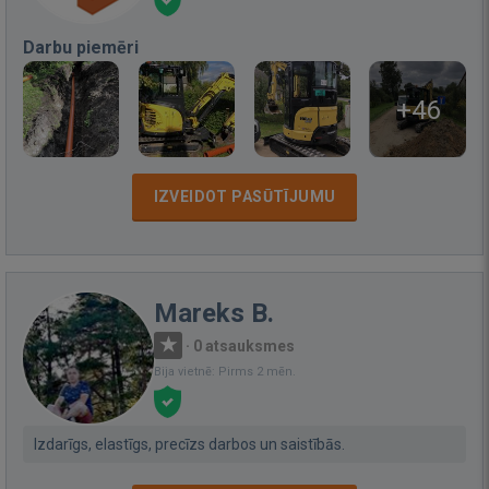
Darbu piemēri
+46
IZVEIDOT PASŪTĪJUMU
Mareks B.
·
0 atsauksmes
Bija vietnē: Pirms 2 mēn.
Izdarīgs, elastīgs, precīzs darbos un saistībās.