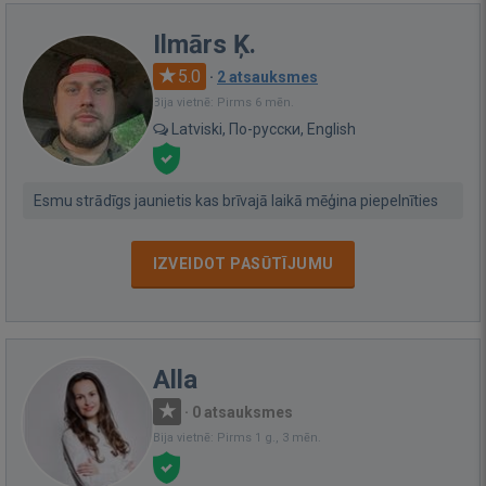
Ilmārs Ķ.
5.0
·
2 atsauksmes
Bija vietnē: Pirms 6 mēn.
Latviski, По-русски, English
Esmu strādīgs jaunietis kas brīvajā laikā mēģina piepelnīties
IZVEIDOT PASŪTĪJUMU
Alla
·
0 atsauksmes
Bija vietnē: Pirms 1 g., 3 mēn.