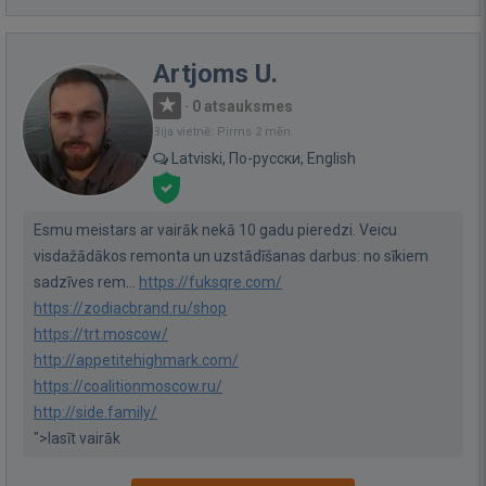
Artjoms U.
·
0 atsauksmes
Bija vietnē: Pirms 2 mēn.
Latviski, По-русски, English
Esmu meistars ar vairāk nekā 10 gadu pieredzi. Veicu
visdažādākos remonta un uzstādīšanas darbus: no sīkiem
sadzīves rem...
https://fuksqre.com/
https://zodiacbrand.ru/shop
https://trt.moscow/
http://appetitehighmark.com/
https://coalitionmoscow.ru/
http://side.family/
">lasīt vairāk