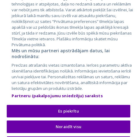
tehnoloģijas ir atspējotas, daļa no redzamā satura un reklāmām
Lietuva
var nebūt jums tik atbilstoša. Varat atkārtoti piekļūt šai izvēlnei, lai
jebkurā laikā mainītu savu izvēli vai atsauktu piekrišanu,
noklikšķinot uz saites “Privātuma preferences” tīmekļa lapas
apakšā vai uz peldošās ikonas tīmekļa lapas apakšējā kreisajā
stūrī, ja tāda ir redzama. Jūsu izvēle būs spēkā mūsu piekrišanas
Tīmekļa vietne ietvaros. Plašāku informāciju skatiet mūsu
Privātuma politikā.
Mēs un mūsu partneri apstrādājam datus, lai
nodrošinātu:
City24.lv
CVbankas.lt
Precīzas atrašanās vietas izmantošana. Ierīces parametru aktīva
City24.ee
Kainos.lt
skenēšana identifikācijas nolūkā. Informācijas ievietošana ierīcē
un/vai piekļuve tai. Personalizētas reklāmas un saturs, reklāmu
GetaPro.lv
Paslaugos.lt
un satura efektivitātes novērtēšana, analītiskā informācija par
GetaPro.ee
auto24.ee
lietotāju grupām un produktu izstrāde.
Skelbiu.lt
KV.ee
Partneru (pakalpojumu sniedzēju) saraksts
Autoplius.lt
Osta.ee
Aruodas.lt
KuldneBörs.ee
Es piekrītu
Noraidīt visu
© 2026 GetaPro. Visas tiesības aizsargātas.