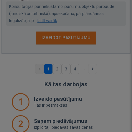
Konsultācijas par nekustamo īpašumu, objektu pārbaude
(juridiskā un tehniskā), apsekošana, pārplānošanas
legalizācija, p...
lasīt vairāk
IZVEIDOT PASŪTĪJUMU
...
1
2
3
4
Kā tas darbojas
1
Izveido pasūtījumu
Tas ir bezmaksas
2
Saņem piedāvājumus
Izpildītāji piedāvās savas cenas