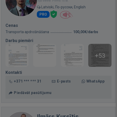
Bija vietnē: Pirms 15 st.
Latviski, По-русски, English
PRO
Cenas
Transporta apdrošināšana
100,00€/darbs
Darbu piemēri
+53
Kontakti
+371 *** *** 31
E-pasts
WhatsApp
Piedāvāt pasūtījumu
Ilmārs Kursītis