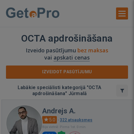
OCTA apdrošināšana
Izveido pasūtījumu
bez maksas
vai
apskati cenas
IZVEIDOT PASŪTĪJUMU
Labākie speciālisti kategorijā "OCTA
apdrošināšana" Jūrmalā
Andrejs A.
5.0
·
322 atsauksmes
Bija vietnē: Pirms 1st. 0 min.