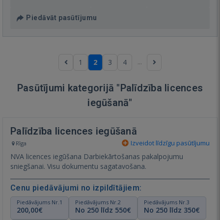
Piedāvāt pasūtījumu
...
1
2
3
4
Pasūtījumi kategorijā "Palīdzība licences
iegūšanā"
Palīdzība licences iegūšanā
Izveidot līdzīgu pasūtījumu
Rīga
NVA licences iegūšana Darbiekārtošanas pakalpojumu
sniegšanai. Visu dokumentu sagatavošana.
Cenu piedāvājumi no izpildītājiem:
Piedāvājums Nr.1
Piedāvājums Nr.2
Piedāvājums Nr.3
200,00€
No 250 līdz 550€
No 250 līdz 350€