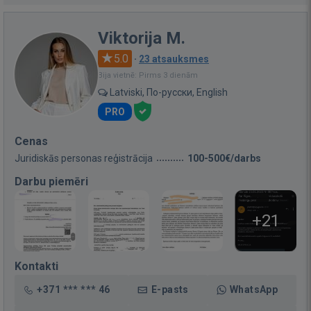
Viktorija M.
5.0
·
23 atsauksmes
Bija vietnē: Pirms 3 dienām
Latviski, По-русски, English
PRO
Cenas
Juridiskās personas reģistrācija
100-500€/darbs
Darbu piemēri
+21
Kontakti
+371 *** *** 46
E-pasts
WhatsApp