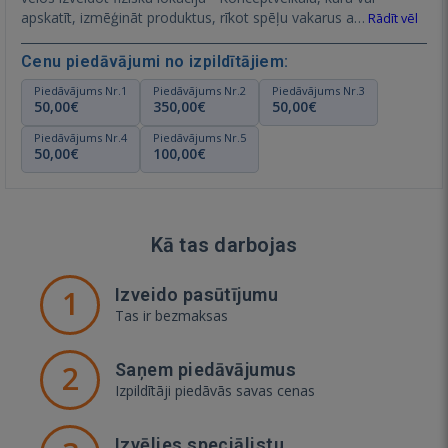
apskatīt, izmēģināt produktus, rīkot spēļu vakarus a…
Rādīt vēl
Cenu piedāvājumi no izpildītājiem:
Piedāvājums Nr.1
Piedāvājums Nr.2
Piedāvājums Nr.3
50,00€
350,00€
50,00€
Piedāvājums Nr.4
Piedāvājums Nr.5
50,00€
100,00€
Kā tas darbojas
1
Izveido pasūtījumu
Tas ir bezmaksas
2
Saņem piedāvājumus
Izpildītāji piedāvās savas cenas
Izvēlies speciālistu