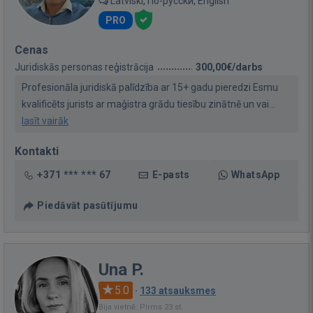
Latviski, По-русски, English
PRO
Cenas
Juridiskās personas reģistrācija
300,00€/darbs
Profesionāla juridiskā palīdzība ar 15+ gadu pieredzi Esmu
kvalificēts jurists ar maģistra grādu tiesību zinātnē un vai...
lasīt vairāk
Kontakti
+371 *** *** 67
E-pasts
WhatsApp
Piedāvāt pasūtījumu
Una P.
5.0
·
133 atsauksmes
Bija vietnē: Pirms 23 st.