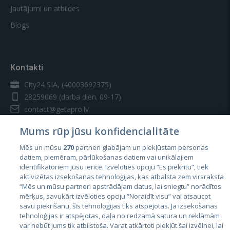
Jautājumi un atbildes
Blogs
Kontakti
City24 SIA, (40003692375)
28259069
(darba dien. 09-17)
contact@getapro.lv
Mums rūp jūsu konfidencialitāte
Mēs un mūsu
270
partneri glabājam un piekļūstam personas
datiem, piemēram, pārlūkošanas datiem vai unikālajiem
identifikatoriem jūsu ierīcē. Izvēloties opciju “Es piekrītu”, tiek
Valstis
aktivizētas izsekošanas tehnoloģijas, kas atbalsta zem virsraksta
Igaunija
“Mēs un mūsu partneri apstrādājam datus, lai sniegtu” norādītos
mērķus, savukārt izvēloties opciju “Noraidīt visu” vai atsaucot
Latvija
savu piekrišanu, šīs tehnoloģijas tiks atspējotas. Ja izsekošanas
tehnoloģijas ir atspējotas, daļa no redzamā satura un reklāmām
Lietuva
var nebūt jums tik atbilstoša. Varat atkārtoti piekļūt šai izvēlnei, lai