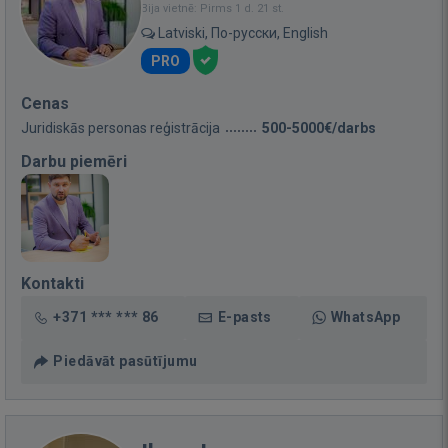
Bija vietnē: Pirms 1 d. 21 st.
Latviski, По-русски, English
PRO
Cenas
Juridiskās personas reģistrācija
500-5000€/darbs
Darbu piemēri
Kontakti
+371 *** *** 86
E-pasts
WhatsApp
Piedāvāt pasūtījumu