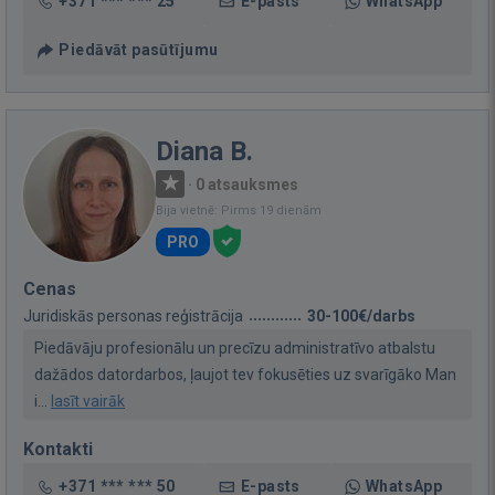
+371 *** *** 25
E-pasts
WhatsApp
Piedāvāt pasūtījumu
Diana B.
·
0 atsauksmes
Bija vietnē: Pirms 19 dienām
PRO
Cenas
Juridiskās personas reģistrācija
30-100€/darbs
Piedāvāju profesionālu un precīzu administratīvo atbalstu
dažādos datordarbos, ļaujot tev fokusēties uz svarīgāko Man
i...
lasīt vairāk
Kontakti
+371 *** *** 50
E-pasts
WhatsApp