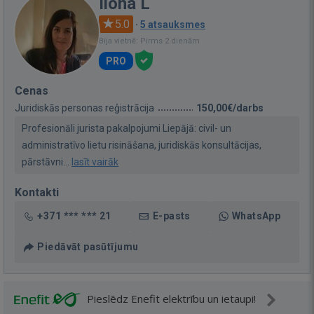
Ilona L
5.0
·
5 atsauksmes
Bija vietnē: Pirms 2 dienām
PRO
Cenas
Juridiskās personas reģistrācija
150,00€/darbs
Profesionāli jurista pakalpojumi Liepājā: civil- un
administratīvo lietu risināšana, juridiskās konsultācijas,
pārstāvni...
lasīt vairāk
Kontakti
+371 *** *** 21
E-pasts
WhatsApp
Piedāvāt pasūtījumu
Pieslēdz Enefit elektrību un ietaupi!