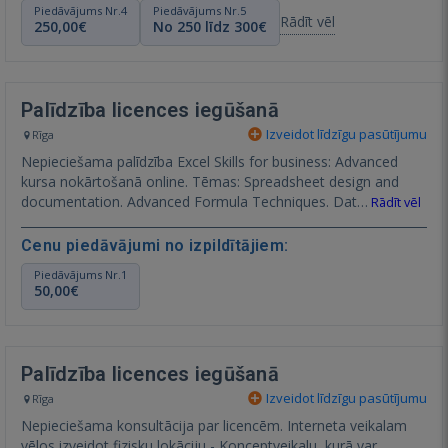
Piedāvājums Nr.4
Piedāvājums Nr.5
Rādīt vēl
250,00€
No 250 līdz 300€
Palīdzība licences iegūšanā
Izveidot līdzīgu pasūtījumu
Rīga
Nepieciešama palīdzība Excel Skills for business: Advanced
kursa nokārtošanā online. Tēmas: Spreadsheet design and
documentation. Advanced Formula Techniques. Dat…
Rādīt vēl
Cenu piedāvājumi no izpildītājiem:
Piedāvājums Nr.1
50,00€
Palīdzība licences iegūšanā
Izveidot līdzīgu pasūtījumu
Rīga
Nepieciešama konsultācija par licencēm. Interneta veikalam
vēlos izveidot fizisku lokāciju - Konceptveikalu, kurā var