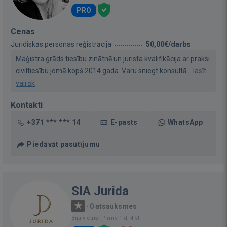
PRO
Cenas
Juridiskās personas reģistrācija
50,00€/darbs
Maģistra grāds tiesību zinātnē un jurista kvalifikācija ar praksi
civiltiesību jomā kopš 2014.gada. Varu sniegt konsultā...
lasīt
vairāk
Kontakti
+371 *** *** 14
E-pasts
WhatsApp
Piedāvāt pasūtījumu
SIA Jurida
·
0 atsauksmes
Bija vietnē: Pirms 1 d. 4 st.