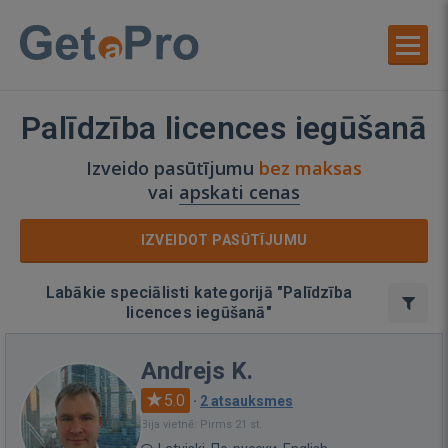
Palīdzība licences iegūšanā
Izveido pasūtījumu
bez maksas
vai
apskati cenas
IZVEIDOT PASŪTĪJUMU
Labākie speciālisti kategorijā "Palīdzība
licences iegūšanā"
Andrejs K.
5.0
·
2 atsauksmes
Bija vietnē: Pirms 21 st.