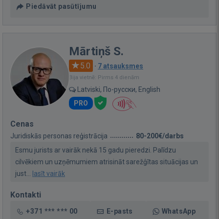
Piedāvāt pasūtījumu
Mārtiņš S.
5.0
·
7 atsauksmes
Bija vietnē: Pirms 4 dienām
Latviski, По-русски, English
PRO
Cenas
Juridiskās personas reģistrācija
80-200€/darbs
Esmu jurists ar vairāk nekā 15 gadu pieredzi. Palīdzu
cilvēkiem un uzņēmumiem atrisināt sarežģītas situācijas un
just...
lasīt vairāk
Kontakti
+371 *** *** 00
E-pasts
WhatsApp