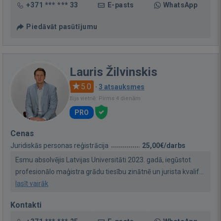
+371 *** *** 33
E-pasts
WhatsApp
Piedāvāt pasūtījumu
Lauris Žilvinskis
5.0
·
3 atsauksmes
Bija vietnē: Pirms 4 dienām
PRO
Cenas
Juridiskās personas reģistrācija
25,00€/darbs
Esmu absolvējis Latvijas Universitāti 2023. gadā, iegūstot
profesionālo maģistra grādu tiesību zinātnē un jurista kvalif...
lasīt vairāk
Kontakti