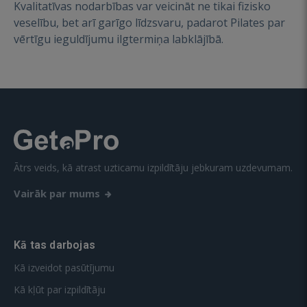
Kvalitatīvas nodarbības var veicināt ne tikai fizisko
veselību, bet arī garīgo līdzsvaru, padarot Pilates par
vērtīgu ieguldījumu ilgtermiņa labklājībā.
Ātrs veids, kā atrast uzticamu izpildītāju jebkuram uzdevumam.
Vairāk par mums
Kā tas darbojas
Kā izveidot pasūtījumu
Kā kļūt par izpildītāju