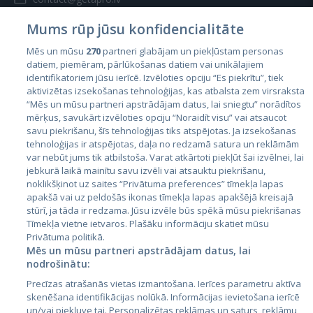
Mums rūp jūsu konfidencialitāte
Mēs un mūsu
270
partneri glabājam un piekļūstam personas
datiem, piemēram, pārlūkošanas datiem vai unikālajiem
identifikatoriem jūsu ierīcē. Izvēloties opciju “Es piekrītu”, tiek
Valstis
aktivizētas izsekošanas tehnoloģijas, kas atbalsta zem virsraksta
Igaunija
“Mēs un mūsu partneri apstrādājam datus, lai sniegtu” norādītos
mērķus, savukārt izvēloties opciju “Noraidīt visu” vai atsaucot
Latvija
savu piekrišanu, šīs tehnoloģijas tiks atspējotas. Ja izsekošanas
tehnoloģijas ir atspējotas, daļa no redzamā satura un reklāmām
Lietuva
var nebūt jums tik atbilstoša. Varat atkārtoti piekļūt šai izvēlnei, lai
jebkurā laikā mainītu savu izvēli vai atsauktu piekrišanu,
noklikšķinot uz saites “Privātuma preferences” tīmekļa lapas
apakšā vai uz peldošās ikonas tīmekļa lapas apakšējā kreisajā
stūrī, ja tāda ir redzama. Jūsu izvēle būs spēkā mūsu piekrišanas
Tīmekļa vietne ietvaros. Plašāku informāciju skatiet mūsu
Privātuma politikā.
Mēs un mūsu partneri apstrādājam datus, lai
nodrošinātu:
City24.lv
CVbankas.lt
Precīzas atrašanās vietas izmantošana. Ierīces parametru aktīva
City24.ee
Kainos.lt
skenēšana identifikācijas nolūkā. Informācijas ievietošana ierīcē
un/vai piekļuve tai. Personalizētas reklāmas un saturs, reklāmu
GetaPro.lv
Paslaugos.lt