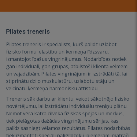
Pilates treneris
Pilates treneris ir speciālists, kurš palīdz uzlabot
fizisko formu, elastību un ķermeņa līdzsvaru,
izmantojot īpašus vingrinājumus. Nodarbības notiek
gan individuāli, gan grupās, atbilstoši klienta vēlmēm
un vajadzībām. Pilates vingrinājumi ir izstrādāti tā, lai
stiprinātu dziļo muskulatūru, uzlabotu stāju un
veicinātu ķermeņa harmonisku attīstību.
Treneris sāk darbu ar klientu, veicot sākotnējo fizisko
novērtējumu, lai izstrādātu individuālu treniņu plānu.
Ņemot vērā katra cilvēka fiziskās spējas un mērķus,
tiek pielāgotas dažādas vingrinājumu sērijas, kas
palīdz sasniegt vēlamos rezultātus. Pilates nodarbībās
tiek izmantoti speciāli palīglīdzekļi, piemēram, matrači,