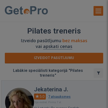
Pilates treneris
Izveido pasūtījumu
bez maksas
vai
apskati cenas
IZVEIDOT PASŪTĪJUMU
Labākie speciālisti kategorijā "Pilates
treneris"
Jekaterina J.
5.0
·
7 atsauksmes
Bija vietnē: Pirms 7 st.