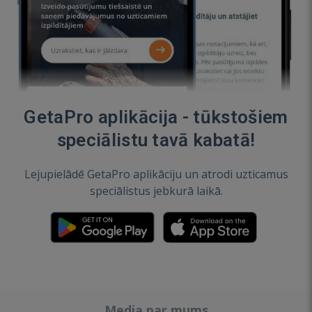
GetaPro aplikācija - tūkstošiem
speciālistu tavā kabatā!
Lejupielādē GetaPro aplikāciju un atrodi uzticamus
speciālistus jebkurā laikā.
Media par mums