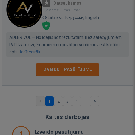
·
0 atsauksmes
Bija vietnē: Pirms 1 mēn.
Latviski, По-русски, English
ADLER VOL — No idejas līdz rezultātam. Bez sarežģījumiem.
Palīdzam uzņēmumiem un privātpersonām ieviest kārtību,
opti...
lasīt vairāk
IZVEIDOT PASŪTĪJUMU
...
1
2
3
4
Kā tas darbojas
1
Izveido pasūtījumu