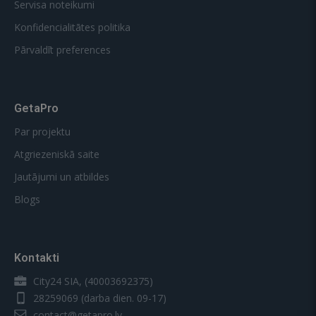
Servisa noteikumi
Konfidencialitātes politika
Pārvaldīt preferences
GetaPro
Par projektu
Atgriezeniskā saite
Jautājumi un atbildes
Blogs
Kontakti
City24 SIA, (40003692375)
28259069
(darba dien. 09-17)
contact@getapro.lv