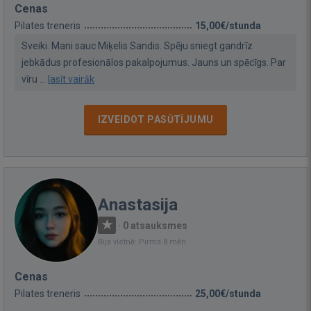
Cenas
Pilates treneris
15,00€/stunda
Sveiki. Mani sauc Miķelis Sandis. Spēju sniegt gandrīz
jebkādus profesionālos pakalpojumus. Jauns un spēcīgs. Par
vīru ...
lasīt vairāk
IZVEIDOT PASŪTĪJUMU
Anastasija
·
0 atsauksmes
Bija vietnē: Pirms 8 mēn.
Cenas
Pilates treneris
25,00€/stunda