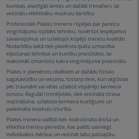
bumbas, elastīgās lentes un dažādi trenažieri, lai
veicinātu efektīvāku muskuļu darbību.
Profesionāls Pilates treneris rūpējas par pareizu
vingrinājumu izpildes tehniku, novēršot iespējamos
savainojumus un uzlabojot kopējo treniņu kvalitāti.
Nodarbību laikā tiek pievērsta īpaša uzmanība
elpošanas tehnikai un kustību precizitātei, lai
maksimāli izmantotu katra vingrinājuma potenciālu.
Pilates ir piemērots cilvēkiem ar dažādu fizisko
sagatavotību un vecumu, tostarp tiem, kuri atgūstas
pēc traumām vai vēlas uzlabot vispārējo ķermeņa
tonusu. Regulāri trenējoties, tiek veicināta stresa
mazināšana, uzlabota ķermeņa kustīgums un
palielināta muskuļu izturība.
Pilates trenera vadībā tiek nodrošināta droša un
efektīva treniņu pieredze, kas palīdz sasniegt
individuālos mērķus un veicināt labu pašsajūtu.