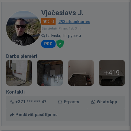
Vjačeslavs J.
5.0
·
293 atsauksmes
Bija vietnē: Pirms 1st. 3 min.
Latviski, По-русски
PRO
Darbu piemēri
+419
Kontakti
+371 *** *** 47
E-pasts
WhatsApp
Piedāvāt pasūtījumu