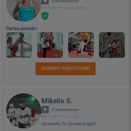
·
0 atsauksmes
Bija vietnē: Pirms 2 g., 2 mēn.
Darbu piemēri
+6
IZVEIDOT PASŪTĪJUMU
Miķelis S.
·
0 atsauksmes
Bija vietnē: Pirms 4 mēn.
Latviski, По-русски, English