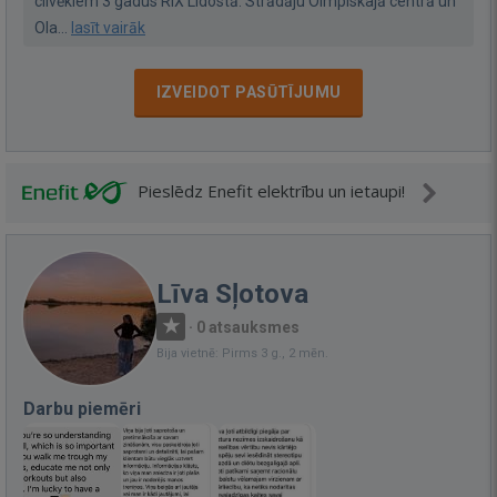
cilvēkiem 3 gadus RIX Lidostā. Strādāju Oimpiskajā centrā un
Ola...
lasīt vairāk
IZVEIDOT PASŪTĪJUMU
Pieslēdz Enefit elektrību un ietaupi!
Līva Sļotova
·
0 atsauksmes
Bija vietnē: Pirms 3 g., 2 mēn.
Darbu piemēri