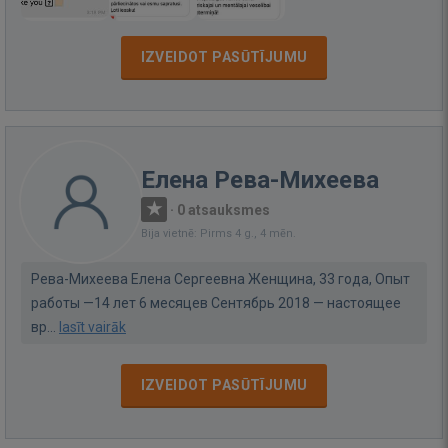
IZVEIDOT PASŪTĪJUMU
Елена Рева-Михеева
·
0 atsauksmes
Bija vietnē: Pirms 4 g., 4 mēn.
Рева-Михеева Елена Сергеевна Женщина, 33 года, Опыт
работы —14 лет 6 месяцев Сентябрь 2018 — настоящее
вр...
lasīt vairāk
IZVEIDOT PASŪTĪJUMU