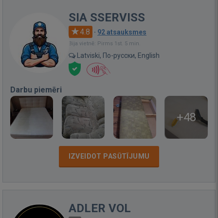
SIA SSERVISS
4.8
·
92 atsauksmes
Bija vietnē: Pirms 1st. 5 min.
Latviski, По-русски, English
Darbu piemēri
+48
IZVEIDOT PASŪTĪJUMU
ADLER VOL