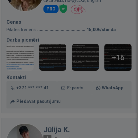
Latviski, По-русски, English
PRO
Cenas
Pilates treneris
15,00€/stunda
Darbu piemēri
+16
Kontakti
+371 *** *** 41
E-pasts
WhatsApp
Piedāvāt pasūtījumu
Jūlija K.