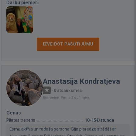
Darbu piemēri
IZVEIDOT PASŪTĪJUMU
Anastasija Kondratjeva
·
0 atsauksmes
Bija vietnē: Pirms 3 g., 1 mēn.
Cenas
Pilates treneris
10-15€/stunda
Esmu aktīva un radoša persona. Bija pieredze strādāt ar