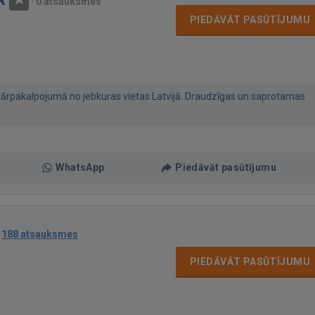
·
0 atsauksmes
PIEDĀVĀT PASŪTĪJUMU
ārpakalpojumā no jebkuras vietas Latvijā. Draudzīgas un saprotamas
WhatsApp
Piedāvāt pasūtījumu
·
188 atsauksmes
PIEDĀVĀT PASŪTĪJUMU