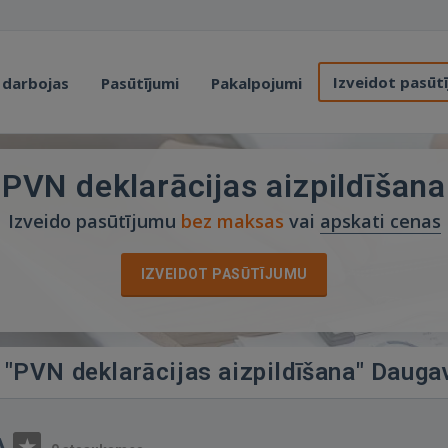
Izveidot pasūt
 darbojas
Pasūtījumi
Pakalpojumi
PVN deklarācijas aizpildīšana
Izveido pasūtījumu
bez maksas
vai
apskati cenas
IZVEIDOT PASŪTĪJUMU
 "PVN deklarācijas aizpildīšana" Daugav
A