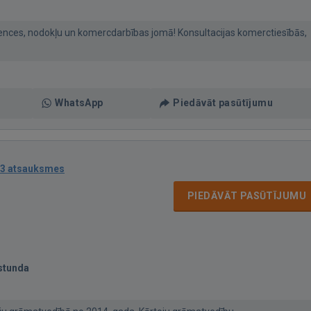
udences, nodokļu un komercdarbības jomā! Konsultacijas komerctiesībās,
WhatsApp
Piedāvāt pasūtījumu
3 atsauksmes
PIEDĀVĀT PASŪTĪJUMU
stunda