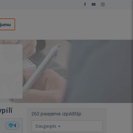
ījumu
pilī
263 pieejamie izpildītāji
4
Daugavpils