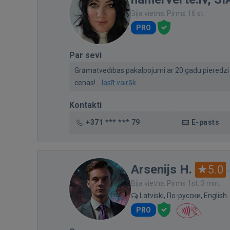
Bija vietnē: Pirms 16 st.
PRO
Par sevi
Grāmatvedības pakalpojumi ar 20 gadu pieredzi 
cenas!...
lasīt vairāk
Kontakti
+371 *** *** 79
E-pasts
Arsenijs H.
5.0
Bija vietnē: Pirms 1st. 3 min.
Latviski, По-русски, English
PRO