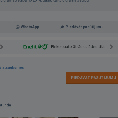
āju grāmatvedībā no 2014. gada. Kārtoju grāmatvedību
WhatsApp
Piedāvāt pasūtījumu
Elektroauto ātrās uzlādes tīkls
3 atsauksmes
PIEDĀVĀT PASŪTĪJUMU
stunda