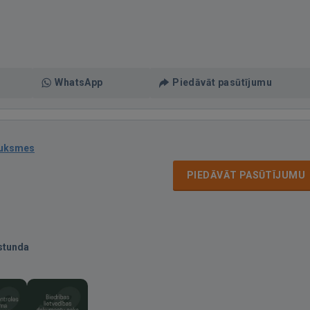
WhatsApp
Piedāvāt pasūtījumu
auksmes
PIEDĀVĀT PASŪTĪJUMU
stunda