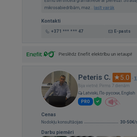
Esmu sertificēta grāmatvede ar pieredzi. Strād
mikrosabiedrībām, maz...
lasīt vairāk
Kontakti
+371 *** *** 47
E-pasts
Pieslēdz Enefit elektrību un ietaupi!
Peteris C.
5.0
·
1
Bija vietnē: Pirms 7 dienām
Latviski, По-русски, English
PRO
Cenas
Nodokļu konsultācijas
30-50€/
Darbu piemēri