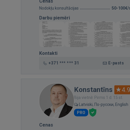
Cenas
Nodokļu konsultācijas
50-100€/
Darbu piemēri
Kontakti
+371 *** *** 31
E-pasts
Konstantīns
4.
Bija vietnē: Pirms 1 d. 15 st.
Latviski, По-русски, English
PRO
Cenas