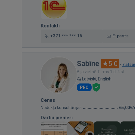
Kontakti
+371 *** *** 16
E-pasts
Sabīne
5.0
·
7 ats
Bija vietnē: Pirms 1 d. 4 st.
Latviski, English
PRO
Cenas
Nodokļu konsultācijas
65,00€/
Darbu piemēri