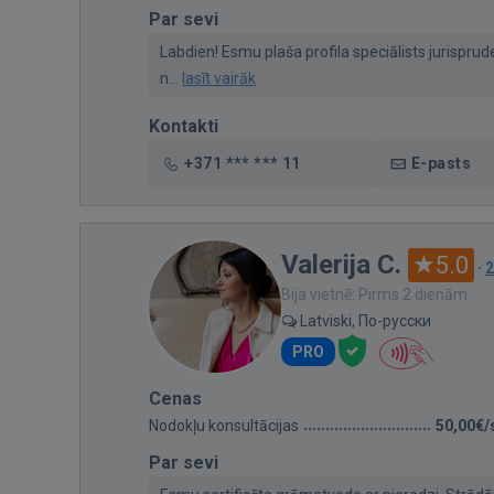
Par sevi
Labdien! Esmu plaša profila speciālists jurispr
n...
lasīt vairāk
Kontakti
+371 *** *** 11
E-pasts
Valerija C.
5.0
·
2
Bija vietnē: Pirms 2 dienām
Latviski, По-русски
PRO
Cenas
Nodokļu konsultācijas
50,00€/
Par sevi