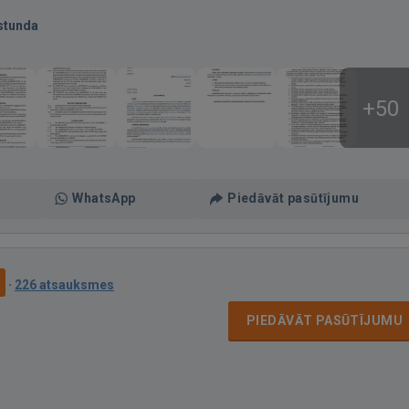
stunda
+50
WhatsApp
Piedāvāt pasūtījumu
9
·
226 atsauksmes
PIEDĀVĀT PASŪTĪJUMU