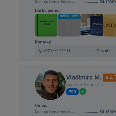
Nodokļu konsultācijas
50-100€/
Darbu piemēri
Kontakti
+371 *** *** 71
E-pasts
Vladimirs M.
4.
Bija vietnē: Pirms 58 min.
PRO
Cenas
Nodokļu konsultācijas
50-150€/