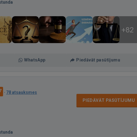
stunda
+82
WhatsApp
Piedāvāt pasūtījumu
7
·
78 atsauksmes
PIEDĀVĀT PASŪTĪJUMU
stunda