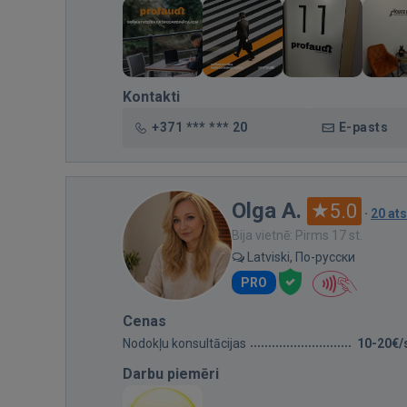
Kontakti
+371 *** *** 20
E-pasts
Olga A.
5.0
·
20 at
Bija vietnē: Pirms 17 st.
Latviski, По-русски
PRO
Cenas
Nodokļu konsultācijas
10-20€/
Darbu piemēri