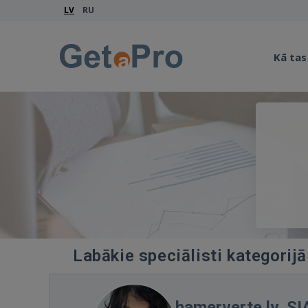
LV
RU
Kā tas
Labākie speciālisti kategorijā
hamerverte.lv, SI