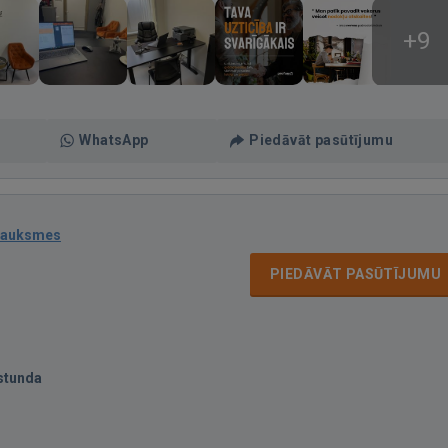
+9
WhatsApp
Piedāvāt pasūtījumu
sauksmes
PIEDĀVĀT PASŪTĪJUMU
stunda