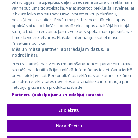
tehnoloģijas ir atspējotas, daļa no redzamā satura un reklāmām
Lietuva
var nebūt jums tik atbilstoša. Varat atkārtoti piekļūt šai izvēlnei, lai
jebkurā laikā mainītu savu izvēli vai atsauktu piekrišanu,
noklikšķinot uz saites “Privātuma preferences” tīmekļa lapas
apakšā vai uz peldošās ikonas tīmekļa lapas apakšējā kreisajā
stūrī, ja tāda ir redzama. Jūsu izvēle būs spēkā mūsu piekrišanas
Tīmekļa vietne ietvaros. Plašāku informāciju skatiet mūsu
Privātuma politikā.
Mēs un mūsu partneri apstrādājam datus, lai
nodrošinātu:
City24.lv
CVbankas.lt
Precīzas atrašanās vietas izmantošana. Ierīces parametru aktīva
City24.ee
Kainos.lt
skenēšana identifikācijas nolūkā. Informācijas ievietošana ierīcē
un/vai piekļuve tai. Personalizētas reklāmas un saturs, reklāmu
GetaPro.lv
Paslaugos.lt
un satura efektivitātes novērtēšana, analītiskā informācija par
GetaPro.ee
auto24.ee
lietotāju grupām un produktu izstrāde.
Skelbiu.lt
KV.ee
Partneru (pakalpojumu sniedzēju) saraksts
Autoplius.lt
Osta.ee
Aruodas.lt
KuldneBörs.ee
Es piekrītu
Noraidīt visu
© 2026 GetaPro. Visas tiesības aizsargātas.