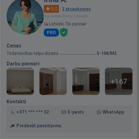
5.0
·
3 atsauksmes
Bija vietnē: Pirms 2 dienām
Latviski, По-русски
PRO
Cenas
Tirdzniecības telpu dizains
5-10€/M2
Darbu piemēri
+167
Kontakti
+371 *** *** 32
E-pasts
WhatsApp
Piedāvāt pasūtījumu