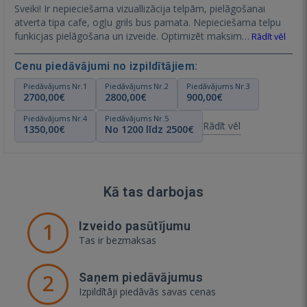
Sveiki! Ir nepieciešama vizuallizācija telpām, pielāgošanai
atverta tipa cafe, ogļu grils bus pamata. Nepieciešama telpu
funkicjas pielāgošana un izveide. Optimizēt maksim…
Rādīt vēl
Cenu piedāvājumi no izpildītājiem:
Piedāvājums Nr.1
Piedāvājums Nr.2
Piedāvājums Nr.3
2700,00€
2800,00€
900,00€
Piedāvājums Nr.4
Piedāvājums Nr.5
Rādīt vēl
1350,00€
No 1200 līdz 2500€
Kā tas darbojas
1
Izveido pasūtījumu
Tas ir bezmaksas
2
Saņem piedāvājumus
Izpildītāji piedāvās savas cenas