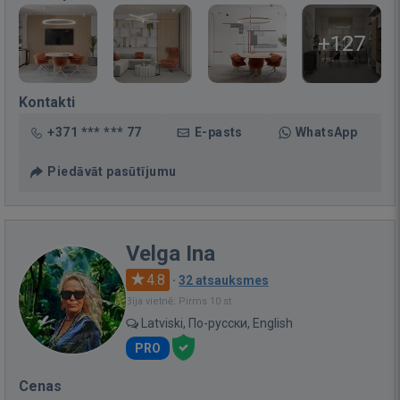
+127
Kontakti
+371 *** *** 77
E-pasts
WhatsApp
Piedāvāt pasūtījumu
Velga Ina
4.8
·
32 atsauksmes
Bija vietnē: Pirms 10 st.
Latviski, По-русски, English
PRO
Cenas