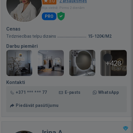
5.0
·
2 atsauksmes
Bija vietnē: Pirms 2 dienām
PRO
Cenas
Tirdzniecības telpu dizains
15-120€/M2
Darbu piemēri
+428
Kontakti
+371 *** *** 77
E-pasts
WhatsApp
Piedāvāt pasūtījumu
Irina A.