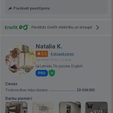
Piedāvāt pasūtījumu
Pieslēdz Enefit elektrību un ietaupi!
Natalia K.
5.0
·
4 atsauksmes
Bija vietnē: Pirms 1 d. 20 st.
Latviski, По-русски, English
PRO
Cenas
Tirdzniecības telpu dizains
20-50€/M2
Darbu piemēri
+371