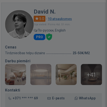
David N.
5.0
·
10 atsauksmes
Bija vietnē: Pirms 4st. 51 min.
По-русски, English
PRO
Cenas
Tirdzniecības telpu dizains
25-50€/M2
Darbu piemēri
+41
Kontakti
+371 *** *** 69
E-pasts
WhatsApp