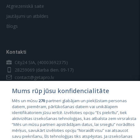
Atgriezeniskā saite
Jautājumi un atbildes
Blogs
Kontakti
City24 SIA, (40003692375)
28259069
(darba dien. 09-17)
contact@getapro.lv
Mums rūp jūsu konfidencialitāte
Mēs un mūsu
270
partneri glabājam un piekļūstam personas
datiem, piemēram, pārlūkošanas datiem vai unikālajiem
identifikatoriem jūsu ierīcē. Izvēloties opciju “Es piekrītu”, tiek
Valstis
aktivizētas izsekošanas tehnoloģijas, kas atbalsta zem virsraksta
Igaunija
“Mēs un mūsu partneri apstrādājam datus, lai sniegtu” norādītos
mērķus, savukārt izvēloties opciju “Noraidīt visu” vai atsaucot
Latvija
savu piekrišanu, šīs tehnoloģijas tiks atspējotas. Ja izsekošanas