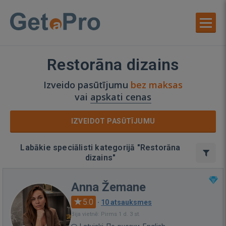
Restorāna dizains
Izveido pasūtījumu
bez maksas
vai
apskati cenas
IZVEIDOT PASŪTĪJUMU
Labākie speciālisti kategorijā "Restorāna
dizains"
Anna Žemane
5.0
·
10 atsauksmes
Bija vietnē: Pirms 1 d. 3 st.