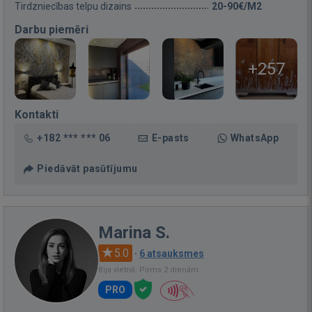
Tirdzniecības telpu dizains
20-90€/M2
Darbu piemēri
+257
Kontakti
+182 *** *** 06
E-pasts
WhatsApp
Piedāvāt pasūtījumu
Marina S.
5.0
·
6 atsauksmes
Bija vietnē: Pirms 2 dienām
PRO