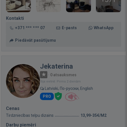
Kontakti
+371 *** *** 07
E-pasts
WhatsApp
Piedāvāt pasūtījumu
Jekaterina
·
0 atsauksmes
Bija vietnē: Pirms 2 dienām
Latviski, По-русски, English
PRO
Cenas
Tirdzniecības telpu dizains
13,99-35€/M2
Darbu piemēri