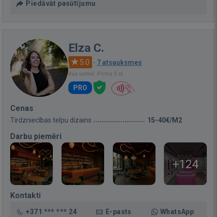
Piedāvāt pasūtījumu
Elza C.
5.0
·
7 atsauksmes
Bija vietnē: Pirms 5 st.
PRO
Cenas
Tirdzniecības telpu dizains
15-40€/M2
Darbu piemēri
+124
Kontakti
+371 *** *** 24
E-pasts
WhatsApp