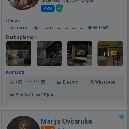
Latviski, По-русски, English
PRO
Cenas
Tirdzniecības telpu dizains
40-80€/M2
Darbu piemēri
+152
Kontakti
+371 *** *** 55
E-pasts
WhatsApp
Piedāvāt pasūtījumu
Marija Ovčaruka