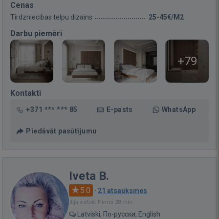
Cenas
Tirdzniecības telpu dizains
25-45€/M2
Darbu piemēri
+79
Kontakti
+371 *** *** 85
E-pasts
WhatsApp
Piedāvāt pasūtījumu
Iveta B.
5.0
·
21 atsauksmes
Bija vietnē: Pirms 28 min.
Latviski, По-русски, English