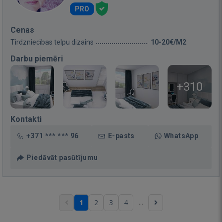
PRO
Cenas
Tirdzniecības telpu dizains
10-20€/M2
Darbu piemēri
+310
Kontakti
+371 *** *** 96
E-pasts
WhatsApp
Piedāvāt pasūtījumu
...
1
2
3
4