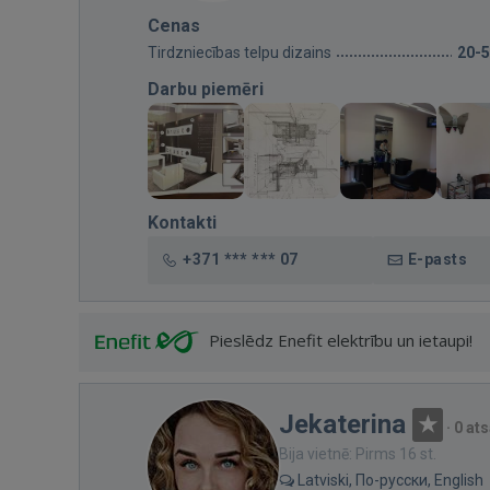
Cenas
Tirdzniecības telpu dizains
20-
Darbu piemēri
Kontakti
+371 *** *** 07
E-pasts
Pieslēdz Enefit elektrību un ietaupi!
Jekaterina
·
0 at
Bija vietnē: Pirms 16 st.
Latviski, По-русски, English