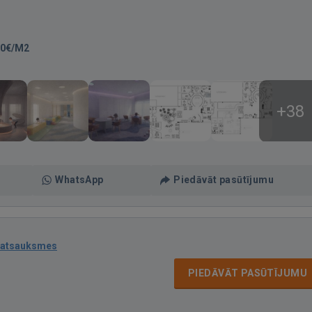
50€/M2
+38
WhatsApp
Piedāvāt pasūtījumu
 atsauksmes
PIEDĀVĀT PASŪTĪJUMU