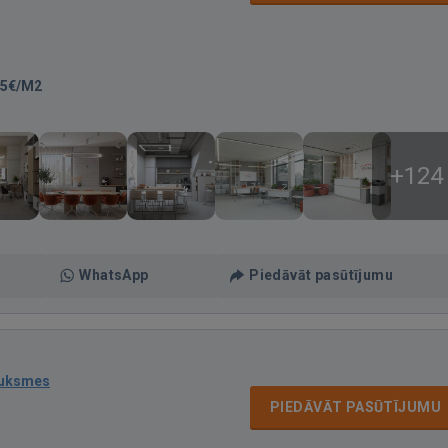
35€/M2
+124
WhatsApp
Piedāvāt pasūtījumu
auksmes
PIEDĀVĀT PASŪTĪJUMU