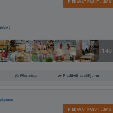
PIEDĀVĀT PASŪTĪJUMU
80€/M2
+149
WhatsApp
Piedāvāt pasūtījumu
auksmes
PIEDĀVĀT PASŪTĪJUMU