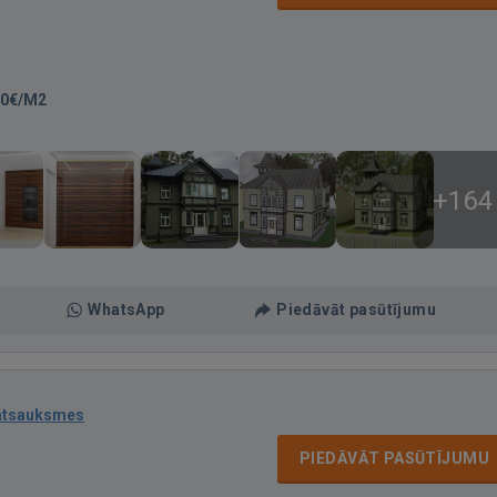
10€/M2
+164
WhatsApp
Piedāvāt pasūtījumu
atsauksmes
PIEDĀVĀT PASŪTĪJUMU