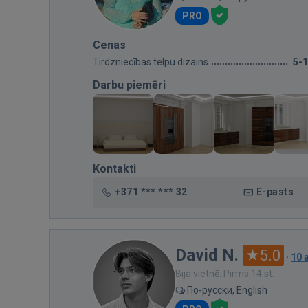
PRO
Cenas
Tirdzniecības telpu dizains
5-
Darbu piemēri
Kontakti
+371 *** *** 32
E-pasts
David N.
5.0
·
10 
Bija vietnē: Pirms 14 st.
По-русски, English