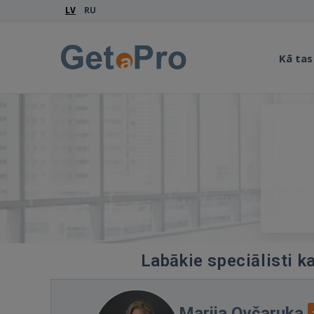
LV
RU
Kā tas
Labākie speciālisti k
Marija Ovčaruka