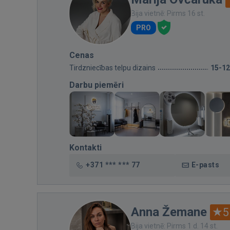
Bija vietnē: Pirms 16 st.
PRO
Cenas
Tirdzniecības telpu dizains
15-1
Darbu piemēri
Kontakti
+371 *** *** 77
E-pasts
Anna Žemane
5
Bija vietnē: Pirms 1 d. 14 st.