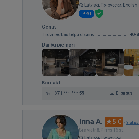
Latviski, По-русски, English
PRO
Cenas
Tirdzniecības telpu dizains
40-
Darbu piemēri
Kontakti
+371 *** *** 55
E-pasts
Irina A.
5.0
·
3 ats
Bija vietnē: Pirms 16 st.
Latviski, По-русски