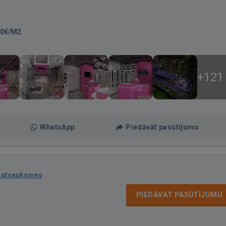
40€/M2
+121
WhatsApp
Piedāvāt pasūtījumu
 atsauksmes
PIEDĀVĀT PASŪTĪJUMU