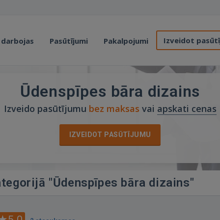
Izveidot pasūt
 darbojas
Pasūtījumi
Pakalpojumi
Ūdenspīpes bāra dizains
Izveido pasūtījumu
bez maksas
vai
apskati cenas
IZVEIDOT PASŪTĪJUMU
ategorijā "Ūdenspīpes bāra dizains"
5.0