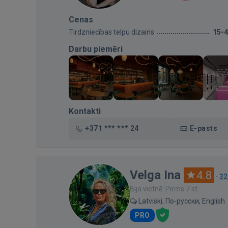
Cenas
Tirdzniecības telpu dizains
15-
Darbu piemēri
Kontakti
+371 *** *** 24
E-pasts
Velga Ina
4.8
·
32
Bija vietnē: Pirms 7 st.
Latviski, По-русски, English
PRO