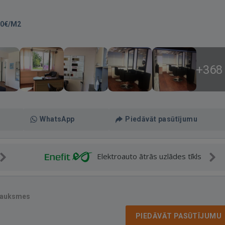
50€/M2
+368
WhatsApp
Piedāvāt pasūtījumu
Elektroauto ātrās uzlādes tīkls
sauksmes
PIEDĀVĀT PASŪTĪJUMU