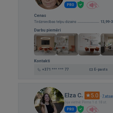
PRO
Cenas
Tirdzniecības telpu dizains
13,99-
Darbu piemēri
Kontakti
+371 *** *** 77
E-pasts
Elza C.
5.0
·
7 ats
Bija vietnē: Pirms 1 d. 18 st.
PRO