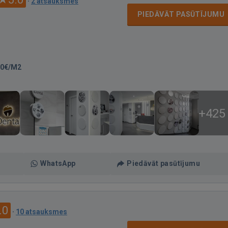
·
2 atsauksmes
PIEDĀVĀT PASŪTĪJUMU
20€/M2
+425
WhatsApp
Piedāvāt pasūtījumu
.0
·
10 atsauksmes