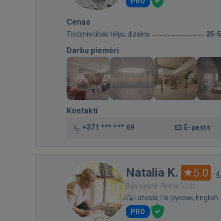
PRO
Cenas
Tirdzniecības telpu dizains
25-
Darbu piemēri
Kontakti
+371 *** *** 69
E-pasts
Natalia K.
5.0
·
4
Bija vietnē: Pirms 11 st.
Latviski, По-русски, English
PRO