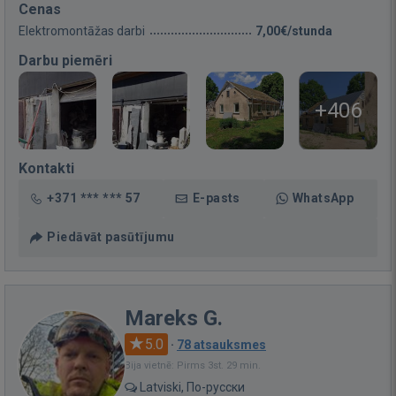
Cenas
Elektromontāžas darbi
7,00€/stunda
Darbu piemēri
+406
Kontakti
+371 *** *** 57
E-pasts
WhatsApp
Piedāvāt pasūtījumu
Mareks G.
5.0
·
78 atsauksmes
Bija vietnē: Pirms 3st. 29 min.
Latviski, По-русски