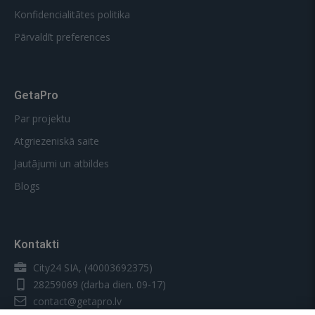
Konfidencialitātes politika
Pārvaldīt preferences
GetaPro
Par projektu
Atgriezeniskā saite
Jautājumi un atbildes
Blogs
Kontakti
City24 SIA, (40003692375)
28259069
(darba dien. 09-17)
contact@getapro.lv