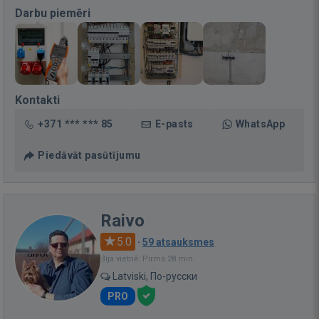
Darbu piemēri
Kontakti
+371 *** *** 85
E-pasts
WhatsApp
Piedāvāt pasūtījumu
Raivo
5.0
·
59 atsauksmes
Bija vietnē: Pirms 28 min.
Latviski, По-русски
PRO