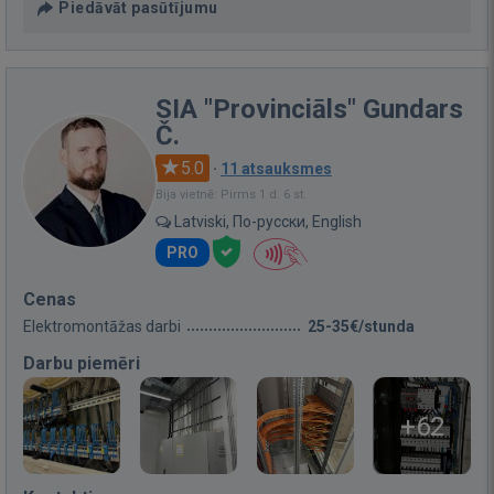
Piedāvāt pasūtījumu
SIA "Provinciāls" Gundars
Č.
5.0
·
11 atsauksmes
Bija vietnē: Pirms 1 d. 6 st.
Latviski, По-русски, English
PRO
Cenas
Elektromontāžas darbi
25-35€/stunda
Darbu piemēri
+62