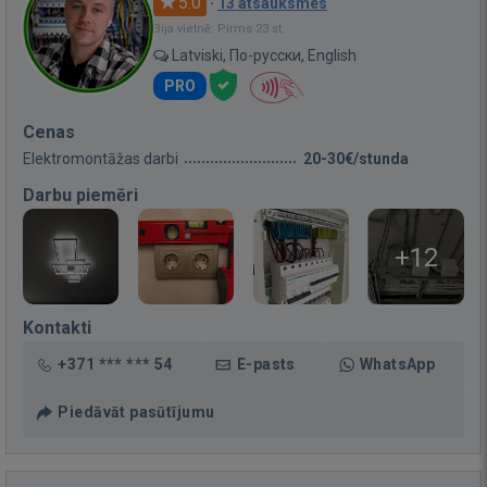
5.0
·
13 atsauksmes
Bija vietnē: Pirms 23 st.
Latviski, По-русски, English
PRO
Cenas
Elektromontāžas darbi
20-30€/stunda
Darbu piemēri
+12
Kontakti
+371 *** *** 54
E-pasts
WhatsApp
Piedāvāt pasūtījumu