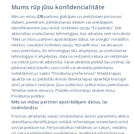
Mums rūp jūsu konfidencialitāte
Mēs un mūsu
270
partneri glabājam un piekļūstam personas
datiem, piemēram, pārlūkošanas datiem vai unikālajiem
identifikatoriem jūsu ierīcē. Izvēloties opciju “Es piekrītu”, tiek
Valstis
aktivizētas izsekošanas tehnoloģijas, kas atbalsta zem virsraksta
Igaunija
“Mēs un mūsu partneri apstrādājam datus, lai sniegtu” norādītos
mērķus, savukārt izvēloties opciju “Noraidīt visu” vai atsaucot
Latvija
savu piekrišanu, šīs tehnoloģijas tiks atspējotas. Ja izsekošanas
tehnoloģijas ir atspējotas, daļa no redzamā satura un reklāmām
Lietuva
var nebūt jums tik atbilstoša. Varat atkārtoti piekļūt šai izvēlnei, lai
jebkurā laikā mainītu savu izvēli vai atsauktu piekrišanu,
noklikšķinot uz saites “Privātuma preferences” tīmekļa lapas
apakšā vai uz peldošās ikonas tīmekļa lapas apakšējā kreisajā
stūrī, ja tāda ir redzama. Jūsu izvēle būs spēkā mūsu piekrišanas
Tīmekļa vietne ietvaros. Plašāku informāciju skatiet mūsu
Privātuma politikā.
Mēs un mūsu partneri apstrādājam datus, lai
nodrošinātu:
City24.lv
CVbankas.lt
Precīzas atrašanās vietas izmantošana. Ierīces parametru aktīva
City24.ee
Kainos.lt
skenēšana identifikācijas nolūkā. Informācijas ievietošana ierīcē
un/vai piekļuve tai. Personalizētas reklāmas un saturs, reklāmu
GetaPro.lv
Paslaugos.lt
un satura efektivitātes novērtēšana, analītiskā informācija par