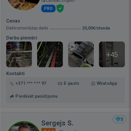
Latviski, English
PRO
Cenas
Elektromontāžas darbi
20,00€/stunda
Darbu piemēri
+45
Kontakti
+371 *** *** 97
E-pasts
WhatsApp
Piedāvāt pasūtījumu
3
Sergejs S.