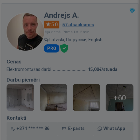
Andrejs A.
5.0
·
57 atsauksmes
Bija vietnē: Pirms 1st. 2 min.
Latviski, По-русски, English
PRO
Cenas
Elektromontāžas darbi
15,00€/stunda
Darbu piemēri
+60
Kontakti
+371 *** *** 86
E-pasts
WhatsApp