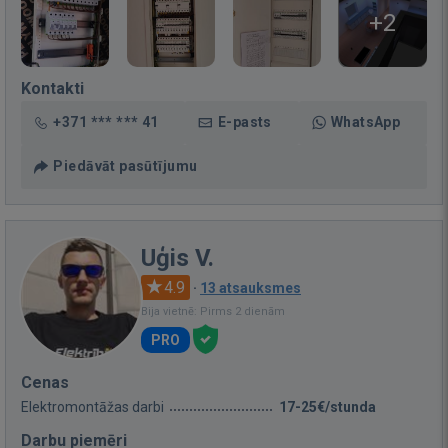
+2
Kontakti
+371 *** *** 41
E-pasts
WhatsApp
Piedāvāt pasūtījumu
Uģis V.
4.9
·
13 atsauksmes
Bija vietnē: Pirms 2 dienām
PRO
Cenas
Elektromontāžas darbi
17-25€/stunda
Darbu piemēri