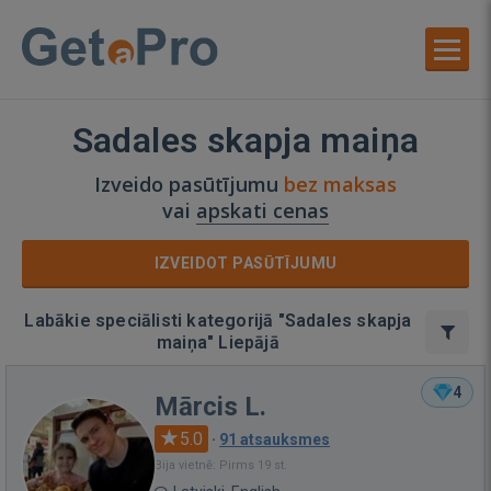
Sadales skapja maiņa
Izveido pasūtījumu
bez maksas
vai
apskati cenas
IZVEIDOT PASŪTĪJUMU
Labākie speciālisti kategorijā "Sadales skapja
maiņa" Liepājā
4
Mārcis L.
5.0
·
91 atsauksmes
Bija vietnē: Pirms 19 st.