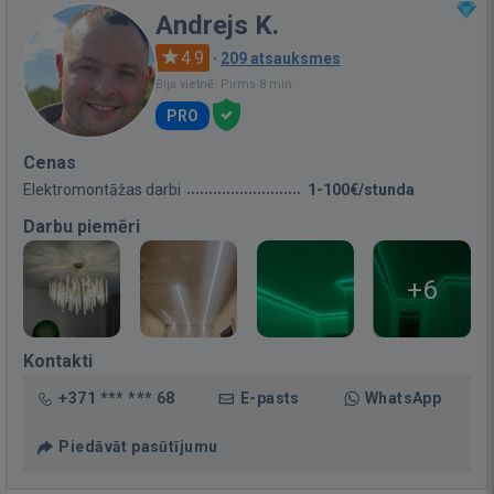
Andrejs K.
4.9
·
209 atsauksmes
Bija vietnē: Pirms 8 min.
PRO
Cenas
Elektromontāžas darbi
1-100€/stunda
Darbu piemēri
+6
Kontakti
+371 *** *** 68
E-pasts
WhatsApp
Piedāvāt pasūtījumu