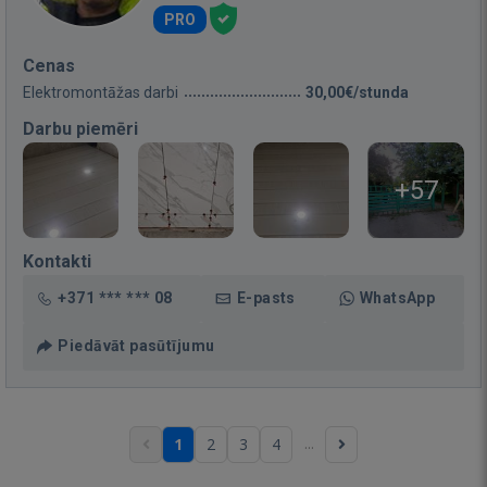
PRO
Cenas
Elektromontāžas darbi
30,00€/stunda
Darbu piemēri
+57
Kontakti
+371 *** *** 08
E-pasts
WhatsApp
Piedāvāt pasūtījumu
...
1
2
3
4