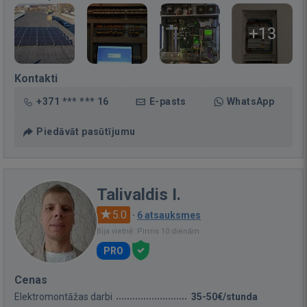
+13
Kontakti
+371 *** *** 16
E-pasts
WhatsApp
Piedāvāt pasūtījumu
Talivaldis I.
5.0
·
6 atsauksmes
Bija vietnē: Pirms 10 dienām
PRO
Cenas
Elektromontāžas darbi
35-50€/stunda