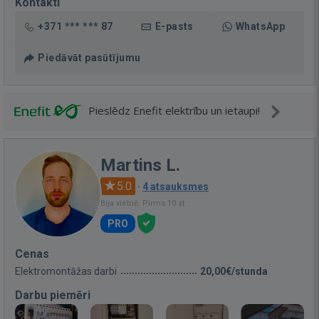
Kontakti
+371 *** *** 87
E-pasts
WhatsApp
Piedāvāt pasūtījumu
Pieslēdz Enefit elektrību un ietaupi!
Martins L.
5.0
·
4 atsauksmes
Bija vietnē: Pirms 10 st.
PRO
Cenas
Elektromontāžas darbi
20,00€/stunda
Darbu piemēri