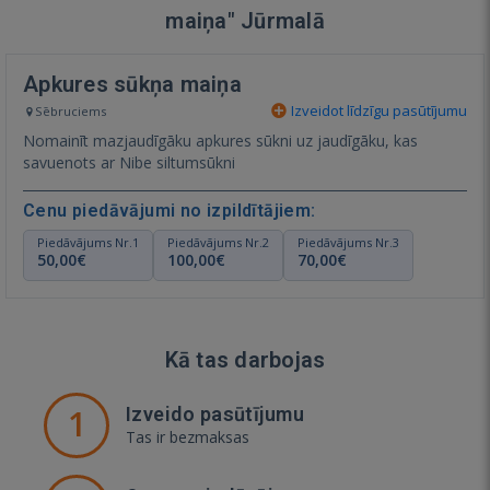
maiņa" Jūrmalā
Apkures sūkņa maiņa
Izveidot līdzīgu pasūtījumu
Sēbruciems
Nomainīt mazjaudīgāku apkures sūkni uz jaudīgāku, kas
savuenots ar Nibe siltumsūkni
Cenu piedāvājumi no izpildītājiem:
Piedāvājums Nr.1
Piedāvājums Nr.2
Piedāvājums Nr.3
50,00€
100,00€
70,00€
Kā tas darbojas
1
Izveido pasūtījumu
Tas ir bezmaksas