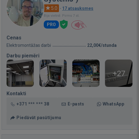
5.0
·
17 atsauksmes
Bija vietnē: Pirms 7 st.
PRO
Cenas
Elektromontāžas darbi
22,00€/stunda
Darbu piemēri
+27
Kontakti
+371 *** *** 38
E-pasts
WhatsApp
Piedāvāt pasūtījumu