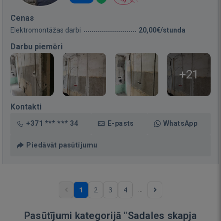
Cenas
Elektromontāžas darbi
20,00€/stunda
Darbu piemēri
+21
Kontakti
+371 *** *** 34
E-pasts
WhatsApp
Piedāvāt pasūtījumu
...
1
2
3
4
Pasūtījumi kategorijā "Sadales skapja