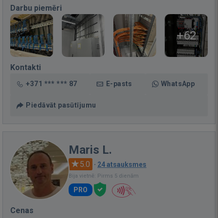
Darbu piemēri
+62
Kontakti
+371 *** *** 87
E-pasts
WhatsApp
Piedāvāt pasūtījumu
Maris L.
5.0
·
24 atsauksmes
Bija vietnē: Pirms 5 dienām
PRO
Cenas