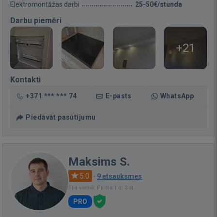
Elektromontāžas darbi
25-50€/stunda
Darbu piemēri
+21
Kontakti
+371 *** *** 74
E-pasts
WhatsApp
Piedāvāt pasūtījumu
Maksims S.
5.0
·
9 atsauksmes
Bija vietnē: Pirms 1 d. 3 st.
PRO