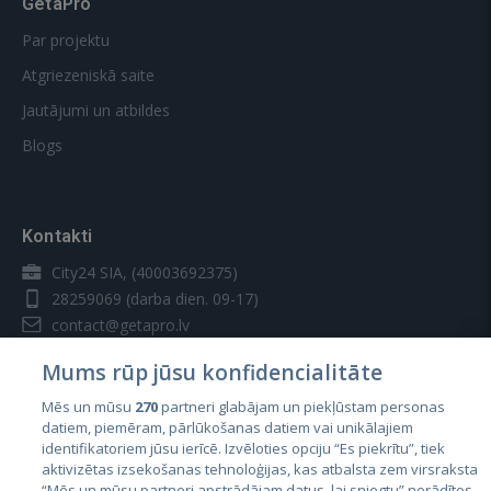
GetaPro
Par projektu
Atgriezeniskā saite
Jautājumi un atbildes
Blogs
Kontakti
City24 SIA, (40003692375)
28259069
(darba dien. 09-17)
contact@getapro.lv
Mums rūp jūsu konfidencialitāte
Mēs un mūsu
270
partneri glabājam un piekļūstam personas
datiem, piemēram, pārlūkošanas datiem vai unikālajiem
identifikatoriem jūsu ierīcē. Izvēloties opciju “Es piekrītu”, tiek
Valstis
aktivizētas izsekošanas tehnoloģijas, kas atbalsta zem virsraksta
Igaunija
“Mēs un mūsu partneri apstrādājam datus, lai sniegtu” norādītos