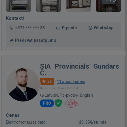
Kontakti
+371 *** *** 35
E-pasts
WhatsApp
Piedāvāt pasūtījumu
SIA "Provinciāls" Gundars
Č.
5.0
·
11 atsauksmes
Bija vietnē: Pirms 1 d. 7 st.
Latviski, По-русски, English
PRO
Cenas
Elektromontāžas darbi
25-35€/stunda