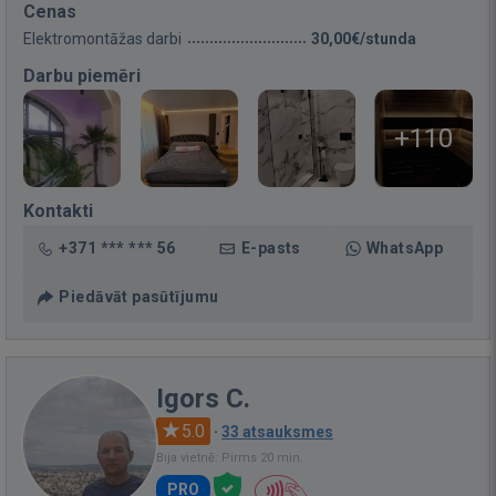
Cenas
Elektromontāžas darbi
30,00€/stunda
Darbu piemēri
+110
Kontakti
+371 *** *** 56
E-pasts
WhatsApp
Piedāvāt pasūtījumu
Igors C.
5.0
·
33 atsauksmes
Bija vietnē: Pirms 20 min.
PRO