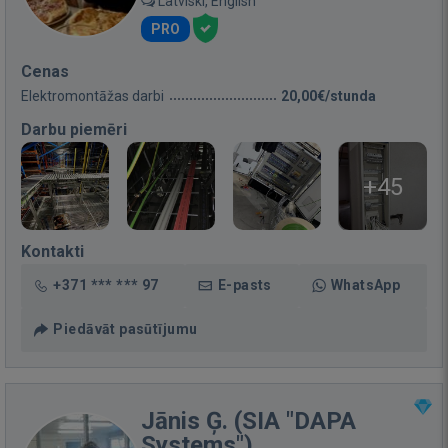
Latviski, English
PRO
Cenas
Elektromontāžas darbi
20,00€/stunda
Darbu piemēri
+45
Kontakti
+371 *** *** 97
E-pasts
WhatsApp
Piedāvāt pasūtījumu
Jānis Ģ. (SIA "DAPA
Systems")