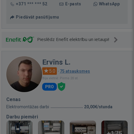
+371 *** *** 52
E-pasts
WhatsApp
Piedāvāt pasūtījumu
Pieslēdz Enefit elektrību un ietaupi!
Ervīns L.
5.0
·
75 atsauksmes
Bija vietnē: Pirms 20 st.
PRO
Cenas
Elektromontāžas darbi
20,00€/stunda
Darbu piemēri
+175