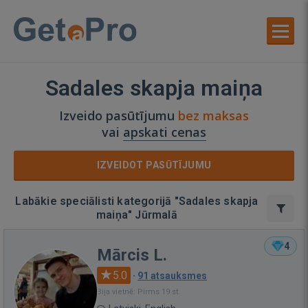
Sadales skapja maiņa
Izveido pasūtījumu
bez maksas
vai
apskati cenas
IZVEIDOT PASŪTĪJUMU
Labākie speciālisti kategorijā "Sadales skapja
maiņa" Jūrmalā
4
Mārcis L.
5.0
·
91 atsauksmes
Bija vietnē: Pirms 19 st.