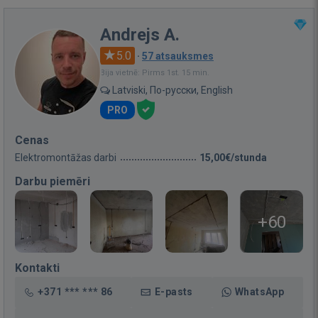
Andrejs A.
5.0
·
57 atsauksmes
Bija vietnē: Pirms 1st. 15 min.
Latviski, По-русски, English
PRO
Cenas
Elektromontāžas darbi
15,00€/stunda
Darbu piemēri
+60
Kontakti
+371 *** *** 86
E-pasts
WhatsApp