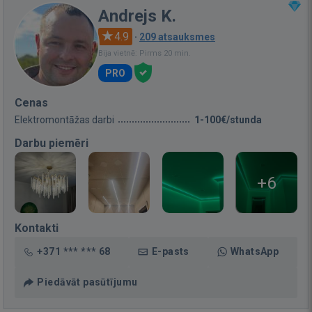
Andrejs K.
4.9
·
209 atsauksmes
Bija vietnē: Pirms 20 min.
PRO
Cenas
Elektromontāžas darbi
1-100€/stunda
Darbu piemēri
+6
Kontakti
+371 *** *** 68
E-pasts
WhatsApp
Piedāvāt pasūtījumu