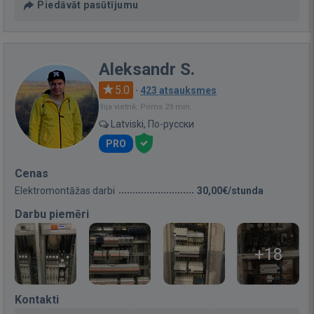
Piedāvāt pasūtījumu
Aleksandr S.
5.0
·
423 atsauksmes
Bija vietnē: Pirms 29 min.
Latviski, По-русски
PRO
Cenas
Elektromontāžas darbi
30,00€/stunda
Darbu piemēri
+18
Kontakti