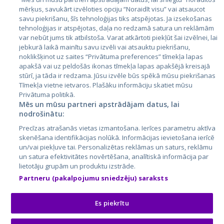
mērķus, savukārt izvēloties opciju “Noraidīt visu” vai atsaucot
Latvija
savu piekrišanu, šīs tehnoloģijas tiks atspējotas. Ja izsekošanas
tehnoloģijas ir atspējotas, daļa no redzamā satura un reklāmām
Lietuva
var nebūt jums tik atbilstoša. Varat atkārtoti piekļūt šai izvēlnei, lai
jebkurā laikā mainītu savu izvēli vai atsauktu piekrišanu,
noklikšķinot uz saites “Privātuma preferences” tīmekļa lapas
apakšā vai uz peldošās ikonas tīmekļa lapas apakšējā kreisajā
stūrī, ja tāda ir redzama. Jūsu izvēle būs spēkā mūsu piekrišanas
Tīmekļa vietne ietvaros. Plašāku informāciju skatiet mūsu
Privātuma politikā.
Mēs un mūsu partneri apstrādājam datus, lai
nodrošinātu:
City24.lv
CVbankas.lt
Precīzas atrašanās vietas izmantošana. Ierīces parametru aktīva
City24.ee
Kainos.lt
skenēšana identifikācijas nolūkā. Informācijas ievietošana ierīcē
un/vai piekļuve tai. Personalizētas reklāmas un saturs, reklāmu
GetaPro.lv
Paslaugos.lt
un satura efektivitātes novērtēšana, analītiskā informācija par
GetaPro.ee
auto24.ee
lietotāju grupām un produktu izstrāde.
Skelbiu.lt
KV.ee
Partneru (pakalpojumu sniedzēju) saraksts
Autoplius.lt
Osta.ee
Aruodas.lt
KuldneBörs.ee
Es piekrītu