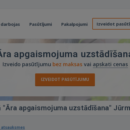
Izveidot pasūt
 darbojas
Pasūtījumi
Pakalpojumi
Āra apgaismojuma uzstādīšan
Izveido pasūtījumu
bez maksas
vai
apskati cenas
IZVEIDOT PASŪTĪJUMU
jā "Āra apgaismojuma uzstādīšana" Jūr
1 atsauksmes