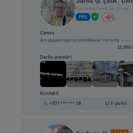
Jānis Ģ. (SIA "D
Bija vietnē: Pirms 2st. 42 min.
PRO
Cenas
Āra apgaismojuma uzstādīšana / remonts
22,00€/
Darbu piemēri
Kontakti
+371 *** *** 38
E-pasts