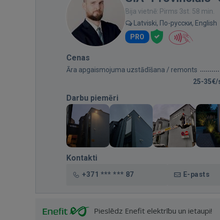
Bija vietnē: Pirms 3st. 58 min.
Latviski, По-русски, English
PRO
Cenas
Āra apgaismojuma uzstādīšana / remonts
25-35€/
Darbu piemēri
Kontakti
+371 *** *** 87
E-pasts
Pieslēdz Enefit elektrību un ietaupi!