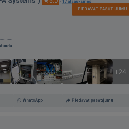
APA Systems")
5.0
·
17 atsauksmes
PIEDĀVĀT PASŪTĪJUMU
stunda
+24
WhatsApp
Piedāvāt pasūtījumu