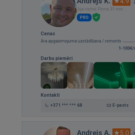
Andrejs K.
4.9
·
Bija vietnē: Pirms 31 min.
PRO
Cenas
Āra apgaismojuma uzstādīšana / remonts
1-100€/
Darbu piemēri
Kontakti
+371 *** *** 68
E-pasts
Andrejs A.
5.0
·