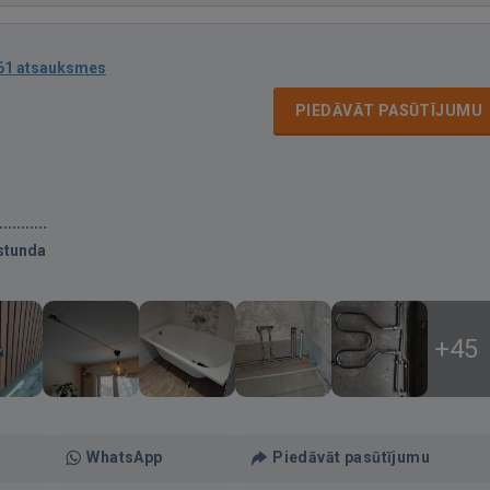
61 atsauksmes
PIEDĀVĀT PASŪTĪJUMU
stunda
+45
WhatsApp
Piedāvāt pasūtījumu