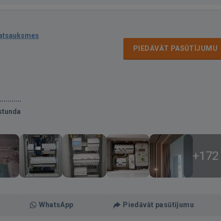
 atsauksmes
PIEDĀVĀT PASŪTĪJUMU
stunda
+172
WhatsApp
Piedāvāt pasūtījumu