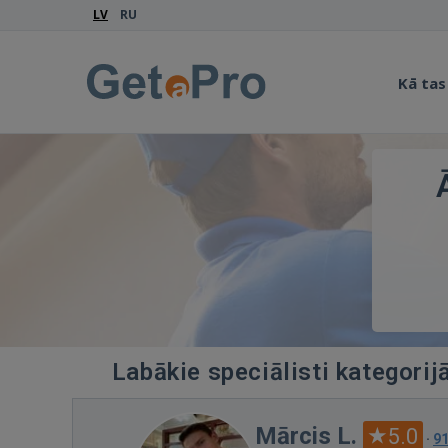
LV
RU
Kā tas
Labākie speciālisti kategori
Mārcis L.
5.0
·
9