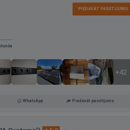
PIEDĀVĀT PASŪTĪJUMU
stunda
+42
WhatsApp
Piedāvāt pasūtījumu