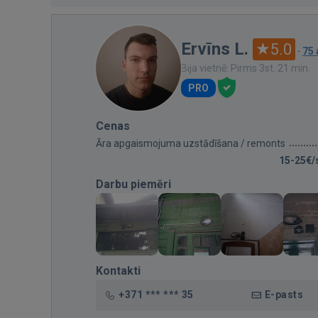
Ervīns L.
5.0
·
75
Bija vietnē: Pirms 3st. 21 min.
PRO
Cenas
Āra apgaismojuma uzstādīšana / remonts
15-25€/
Darbu piemēri
Kontakti
+371 *** *** 35
E-pasts