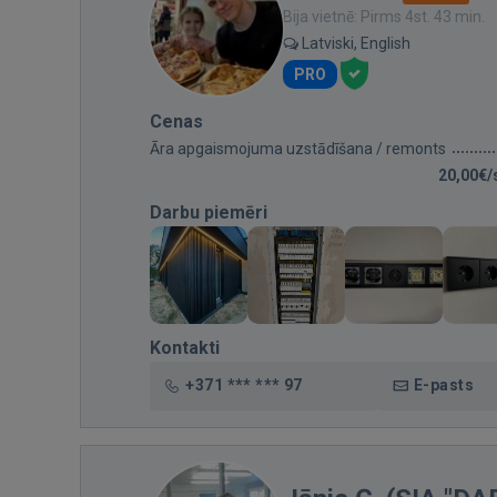
Bija vietnē: Pirms 4st. 43 min.
Latviski, English
PRO
Cenas
Āra apgaismojuma uzstādīšana / remonts
20,00€/
Darbu piemēri
Kontakti
+371 *** *** 97
E-pasts