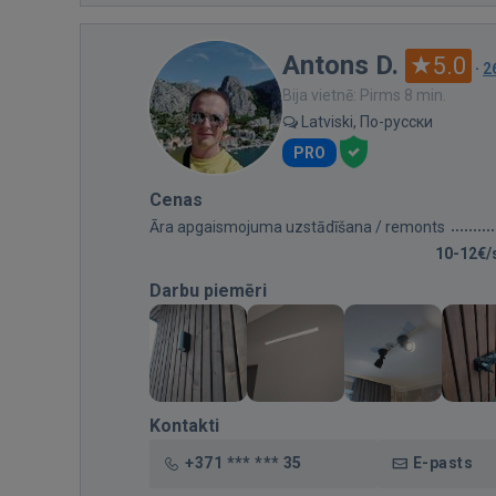
Antons D.
5.0
·
2
Bija vietnē: Pirms 8 min.
Latviski, По-русски
PRO
Cenas
Āra apgaismojuma uzstādīšana / remonts
10-12€/
Darbu piemēri
Kontakti
+371 *** *** 35
E-pasts