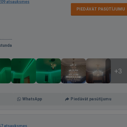
209 atsauksmes
PIEDĀVĀT PASŪTĪJUMU
stunda
+3
WhatsApp
Piedāvāt pasūtījumu
57 atsauksmes