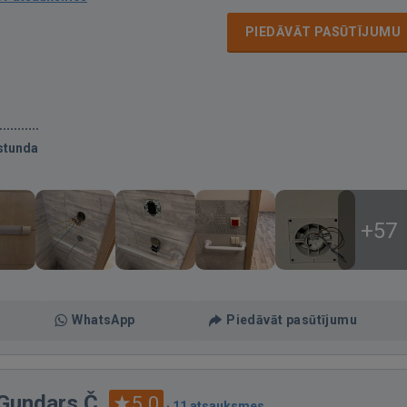
PIEDĀVĀT PASŪTĪJUMU
stunda
+57
WhatsApp
Piedāvāt pasūtījumu
 Gundars Č.
5.0
·
11 atsauksmes