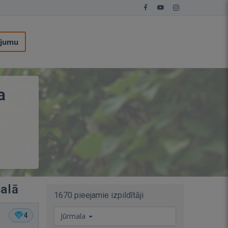
ījumu
a
malā
1670 pieejamie izpildītāji
4
Jūrmala