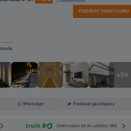
PIEDĀVĀT PASŪTĪJUMU
stunda
+59
WhatsApp
Piedāvāt pasūtījumu
Elektroauto ātrās uzlādes tīkls