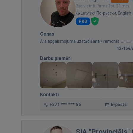
Bija vietnē: Pirms 1st. 21 min.
Latviski, По-русски, English
PRO
Cenas
Āra apgaismojuma uzstādīšana / remonts
12-15€/
Darbu piemēri
Kontakti
+371 *** *** 86
E-pasts
SIA "Provinciāls"