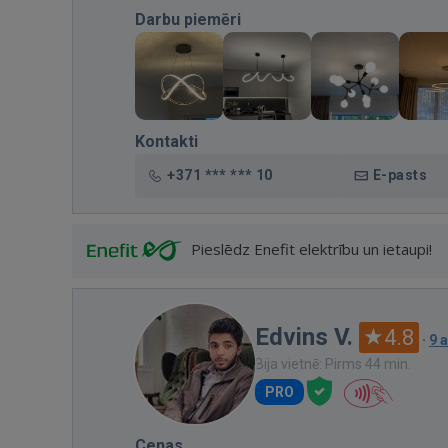
Darbu piemēri
Kontakti
+371 *** *** 10
E-pasts
Pieslēdz Enefit elektrību un ietaupi!
Edvins V.
4.8
·
9 
Bija vietnē: Pirms 44 min.
PRO
Cenas