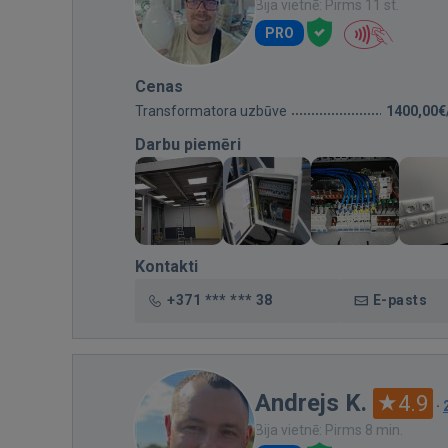
Bija vietnē: Pirms 11 st.
PRO
Cenas
Transformatora uzbūve
1400,00€
Darbu piemēri
Kontakti
+371 *** *** 38
E-pasts
Andrejs K.
4.9
·
Bija vietnē: Pirms 8 min.