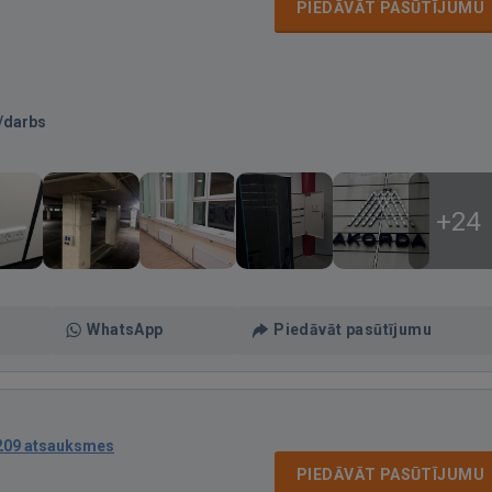
PIEDĀVĀT PASŪTĪJUMU
/darbs
+24
WhatsApp
Piedāvāt pasūtījumu
209 atsauksmes
PIEDĀVĀT PASŪTĪJUMU