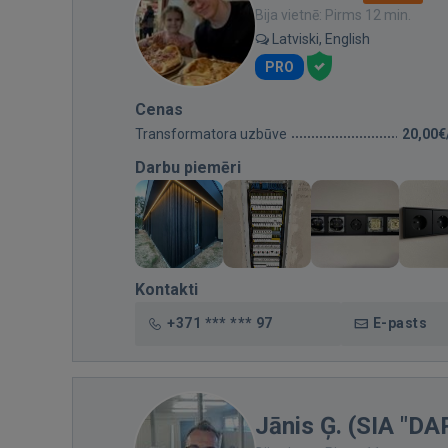
Bija vietnē: Pirms 12 min.
Latviski, English
PRO
Cenas
Transformatora uzbūve
20,00€
Darbu piemēri
Kontakti
+371 *** *** 97
E-pasts
Jānis Ģ. (SIA "D