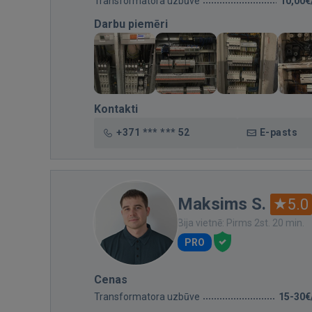
Transformatora uzbūve
10,00€
Darbu piemēri
Kontakti
+371 *** *** 52
E-pasts
Maksims S.
5.0
Bija vietnē: Pirms 2st. 20 min.
PRO
Cenas
Transformatora uzbūve
15-30€