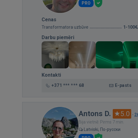
PRO
Cenas
Transformatora uzbūve
1-100€
Darbu piemēri
Kontakti
+371 *** *** 68
E-pasts
Antons D.
5.0
·
2
Bija vietnē: Pirms 7 min.
Latviski, По-русски