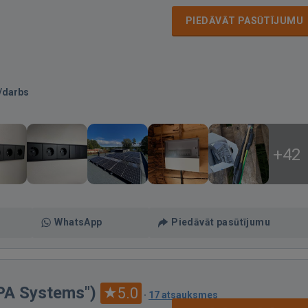
PIEDĀVĀT PASŪTĪJUMU
/darbs
+42
WhatsApp
Piedāvāt pasūtījumu
APA Systems")
5.0
·
17 atsauksmes