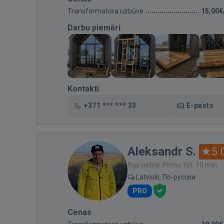
Transformatora uzbūve
15,00€
Darbu piemēri
Kontakti
+371 *** *** 33
E-pasts
Aleksandr S.
5.
Bija vietnē: Pirms 1st. 10 min.
Latviski, По-русски
PRO
Cenas