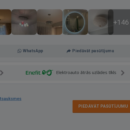
+146
WhatsApp
Piedāvāt pasūtījumu
Elektroauto ātrās uzlādes tīkls
atsauksmes
PIEDĀVĀT PASŪTĪJUMU