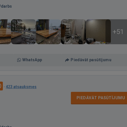
/darbs
+51
WhatsApp
Piedāvāt pasūtījumu
0
·
423 atsauksmes
PIEDĀVĀT PASŪTĪJUMU