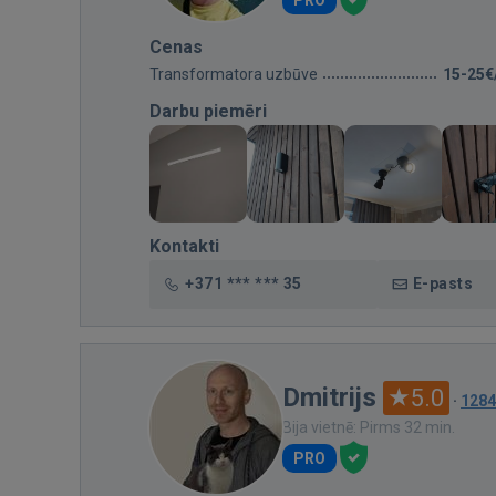
PRO
Cenas
Transformatora uzbūve
15-25€
Darbu piemēri
Kontakti
+371 *** *** 35
E-pasts
Dmitrijs
5.0
·
1284
Bija vietnē: Pirms 32 min.
PRO