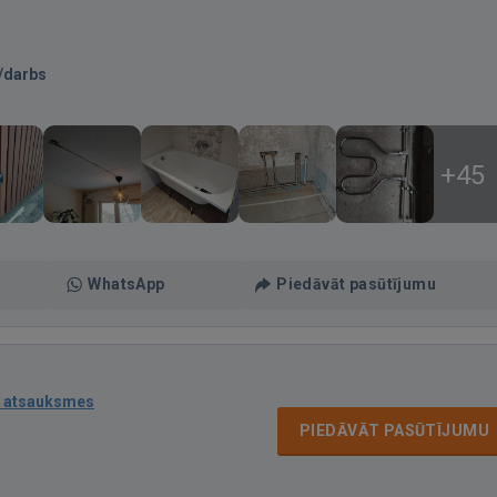
/darbs
+45
WhatsApp
Piedāvāt pasūtījumu
 atsauksmes
PIEDĀVĀT PASŪTĪJUMU