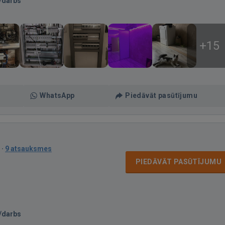
/darbs
+15
WhatsApp
Piedāvāt pasūtījumu
·
9 atsauksmes
PIEDĀVĀT PASŪTĪJUMU
/darbs