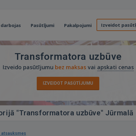
Izveidot pasūt
 darbojas
Pasūtījumi
Pakalpojumi
Transformatora uzbūve
Izveido pasūtījumu
bez maksas
vai
apskati cenas
IZVEIDOT PASŪTĪJUMU
gorijā "Transformatora uzbūve" Jūrmalā
1 atsauksmes