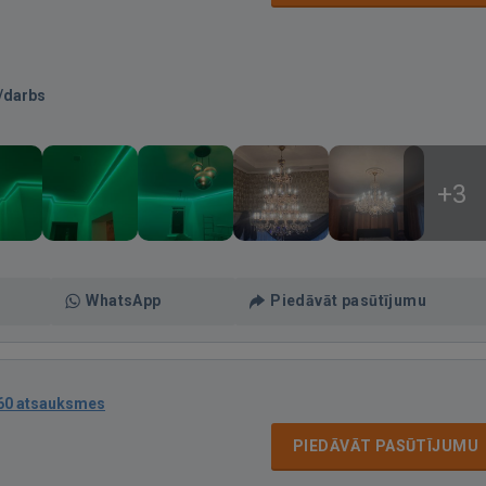
/darbs
+3
WhatsApp
Piedāvāt pasūtījumu
60 atsauksmes
PIEDĀVĀT PASŪTĪJUMU