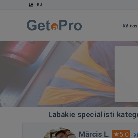
LV
RU
Kā tas
Labākie speciālisti kate
Mārcis L.
5.0
·
9