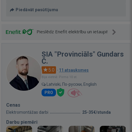
Piedāvāt pasūtījumu
Pieslēdz Enefit elektrību un ietaupi!
SIA "Provinciāls" Gundars
Č.
5.0
·
11 atsauksmes
Bija vietnē: Pirms 10 st.
Latviski, По-русски, English
PRO
Cenas
Elektromontāžas darbi
25-35€/stunda
Darbu piemēri