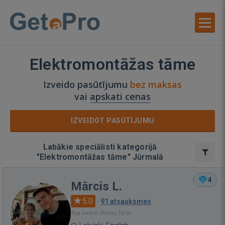
Elektromontāžas tāme
Izveido pasūtījumu
bez maksas
vai
apskati cenas
IZVEIDOT PASŪTĪJUMU
Labākie speciālisti kategorijā
"Elektromontāžas tāme" Jūrmalā
4
Mārcis L.
5.0
·
91 atsauksmes
Bija vietnē: Pirms 10 st.