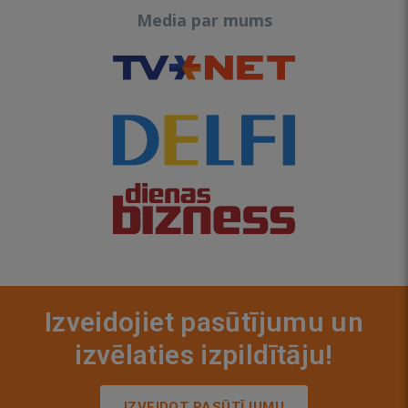
Media par mums
Izveidojiet pasūtījumu un
izvēlaties izpildītāju!
IZVEIDOT PASŪTĪJUMU