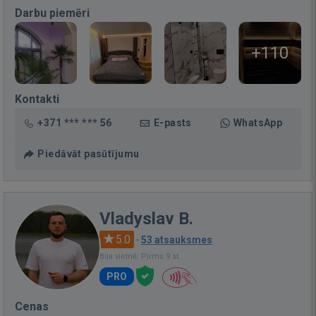
Darbu piemēri
+110
Kontakti
+371 *** *** 56
E-pasts
WhatsApp
Piedāvāt pasūtījumu
Vladyslav B.
5.0
·
53 atsauksmes
Bija vietnē: Pirms 9 st.
PRO
Cenas