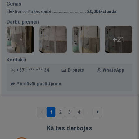
Cenas
Elektromontāžas darbi
20,00€/stunda
Darbu piemēri
+21
Kontakti
+371 *** *** 34
E-pasts
WhatsApp
Piedāvāt pasūtījumu
...
1
2
3
4
Kā tas darbojas