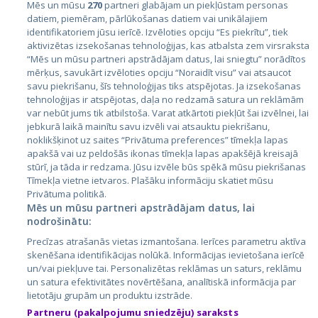
Mēs un mūsu
270
partneri glabājam un piekļūstam personas
datiem, piemēram, pārlūkošanas datiem vai unikālajiem
identifikatoriem jūsu ierīcē. Izvēloties opciju “Es piekrītu”, tiek
Valstis
aktivizētas izsekošanas tehnoloģijas, kas atbalsta zem virsraksta
Igaunija
“Mēs un mūsu partneri apstrādājam datus, lai sniegtu” norādītos
mērķus, savukārt izvēloties opciju “Noraidīt visu” vai atsaucot
Latvija
savu piekrišanu, šīs tehnoloģijas tiks atspējotas. Ja izsekošanas
tehnoloģijas ir atspējotas, daļa no redzamā satura un reklāmām
Lietuva
var nebūt jums tik atbilstoša. Varat atkārtoti piekļūt šai izvēlnei, lai
jebkurā laikā mainītu savu izvēli vai atsauktu piekrišanu,
noklikšķinot uz saites “Privātuma preferences” tīmekļa lapas
apakšā vai uz peldošās ikonas tīmekļa lapas apakšējā kreisajā
stūrī, ja tāda ir redzama. Jūsu izvēle būs spēkā mūsu piekrišanas
Tīmekļa vietne ietvaros. Plašāku informāciju skatiet mūsu
Privātuma politikā.
Mēs un mūsu partneri apstrādājam datus, lai
nodrošinātu:
City24.lv
CVbankas.lt
Precīzas atrašanās vietas izmantošana. Ierīces parametru aktīva
City24.ee
Kainos.lt
skenēšana identifikācijas nolūkā. Informācijas ievietošana ierīcē
un/vai piekļuve tai. Personalizētas reklāmas un saturs, reklāmu
GetaPro.lv
Paslaugos.lt
un satura efektivitātes novērtēšana, analītiskā informācija par
GetaPro.ee
auto24.ee
lietotāju grupām un produktu izstrāde.
Skelbiu.lt
KV.ee
Partneru (pakalpojumu sniedzēju) saraksts