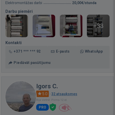
Elektromontāžas darbi
20,00€/stunda
Darbu piemēri
+33
Kontakti
+371 *** *** 92
E-pasts
WhatsApp
Piedāvāt pasūtījumu
Igors C.
5.0
·
32 atsauksmes
Bija vietnē: Pirms 12 st.
PRO