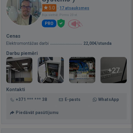
5.0
·
17 atsauksmes
Bija vietnē: Pirms 23 st.
PRO
Cenas
Elektromontāžas darbi
22,00€/stunda
Darbu piemēri
+27
Kontakti
+371 *** *** 38
E-pasts
WhatsApp
Piedāvāt pasūtījumu