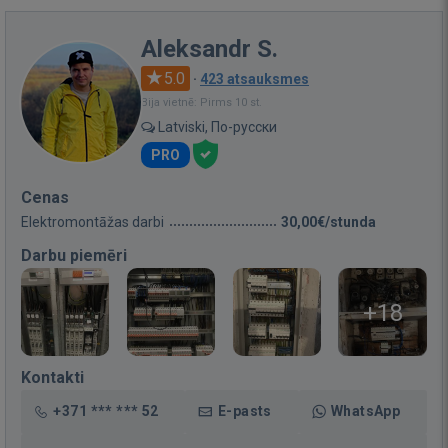
Aleksandr S.
5.0
·
423 atsauksmes
Bija vietnē: Pirms 10 st.
Latviski, По-русски
PRO
Cenas
Elektromontāžas darbi
30,00€/stunda
Darbu piemēri
+18
Kontakti
+371 *** *** 52
E-pasts
WhatsApp