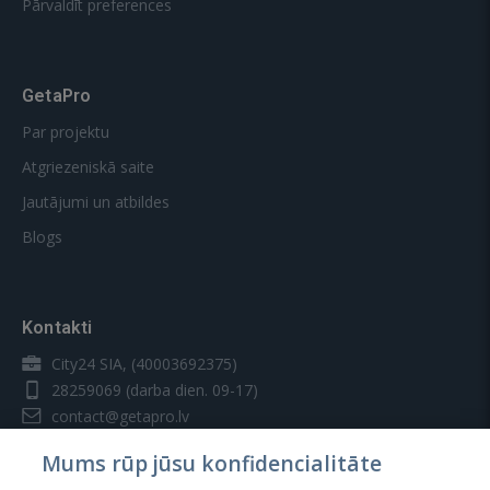
Pārvaldīt preferences
GetaPro
Par projektu
Atgriezeniskā saite
Jautājumi un atbildes
Blogs
Kontakti
City24 SIA, (40003692375)
28259069
(darba dien. 09-17)
contact@getapro.lv
Mums rūp jūsu konfidencialitāte