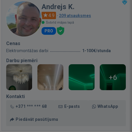
Andrejs K.
4.9
·
209 atsauksmes
Šobrīd mājas lapā
PRO
Cenas
Elektromontāžas darbi
1-100€/stunda
Darbu piemēri
+6
Kontakti
+371 *** *** 68
E-pasts
WhatsApp
Piedāvāt pasūtījumu