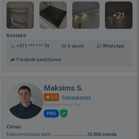
+21
Kontakti
+371 *** *** 74
E-pasts
WhatsApp
Piedāvāt pasūtījumu
Maksims S.
5.0
·
9 atsauksmes
Bija vietnē: Pirms 10 st.
PRO
Cenas
Elektromontāžas darbi
30,00€/stunda