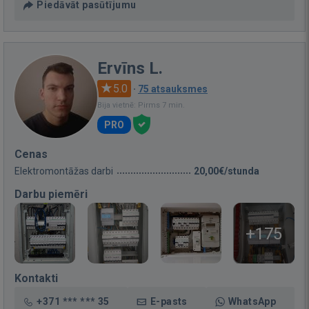
Piedāvāt pasūtījumu
Ervīns L.
5.0
·
75 atsauksmes
Bija vietnē: Pirms 7 min.
PRO
Cenas
Elektromontāžas darbi
20,00€/stunda
Darbu piemēri
+175
Kontakti
+371 *** *** 35
E-pasts
WhatsApp