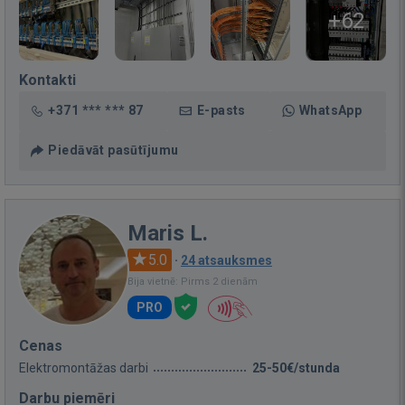
+62
Kontakti
+371 *** *** 87
E-pasts
WhatsApp
Piedāvāt pasūtījumu
Maris L.
5.0
·
24 atsauksmes
Bija vietnē: Pirms 2 dienām
PRO
Cenas
Elektromontāžas darbi
25-50€/stunda
Darbu piemēri