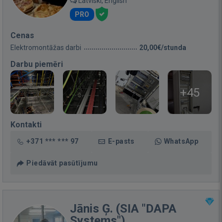
Latviski, English
PRO
Cenas
Elektromontāžas darbi
20,00€/stunda
Darbu piemēri
+45
Kontakti
+371 *** *** 97
E-pasts
WhatsApp
Piedāvāt pasūtījumu
Jānis Ģ. (SIA "DAPA
Systems")