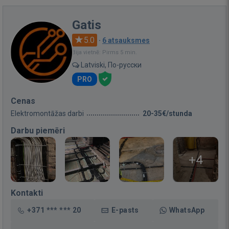
Gatis
5.0
·
6 atsauksmes
Bija vietnē: Pirms 5 min.
Latviski, По-русски
PRO
Cenas
Elektromontāžas darbi
20-35€/stunda
Darbu piemēri
+4
Kontakti
+371 *** *** 20
E-pasts
WhatsApp