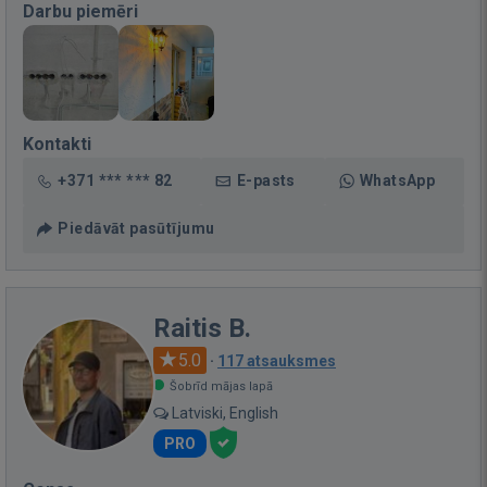
Darbu piemēri
Kontakti
+371 *** *** 82
E-pasts
WhatsApp
Piedāvāt pasūtījumu
Raitis B.
5.0
·
117 atsauksmes
Šobrīd mājas lapā
Latviski, English
PRO