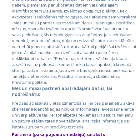
datiem, piemēram, pārlūkošanas datiem vai unikālajiem
identifikatoriem jūsu ierīcē. Izvēloties opciju “Es piekrītu”, tiek
Valstis
aktivizētas izsekošanas tehnoloģijas, kas atbalsta zem virsraksta
Igaunija
“Mēs un mūsu partneri apstrādājam datus, lai sniegtu” norādītos
mērķus, savukārt izvēloties opciju “Noraidīt visu” vai atsaucot
Latvija
savu piekrišanu, šīs tehnoloģijas tiks atspējotas. Ja izsekošanas
tehnoloģijas ir atspējotas, daļa no redzamā satura un reklāmām
Lietuva
var nebūt jums tik atbilstoša. Varat atkārtoti piekļūt šai izvēlnei, lai
jebkurā laikā mainītu savu izvēli vai atsauktu piekrišanu,
noklikšķinot uz saites “Privātuma preferences” tīmekļa lapas
apakšā vai uz peldošās ikonas tīmekļa lapas apakšējā kreisajā
stūrī, ja tāda ir redzama. Jūsu izvēle būs spēkā mūsu piekrišanas
Tīmekļa vietne ietvaros. Plašāku informāciju skatiet mūsu
Privātuma politikā.
Mēs un mūsu partneri apstrādājam datus, lai
nodrošinātu:
City24.lv
CVbankas.lt
Precīzas atrašanās vietas izmantošana. Ierīces parametru aktīva
City24.ee
Kainos.lt
skenēšana identifikācijas nolūkā. Informācijas ievietošana ierīcē
un/vai piekļuve tai. Personalizētas reklāmas un saturs, reklāmu
GetaPro.lv
Paslaugos.lt
un satura efektivitātes novērtēšana, analītiskā informācija par
GetaPro.ee
auto24.ee
lietotāju grupām un produktu izstrāde.
Skelbiu.lt
KV.ee
Partneru (pakalpojumu sniedzēju) saraksts
Autoplius.lt
Osta.ee