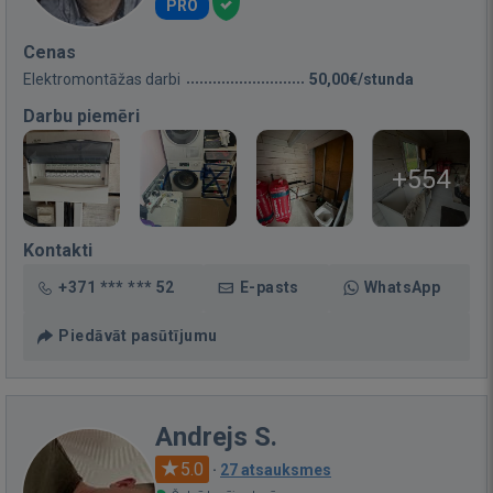
PRO
Cenas
Elektromontāžas darbi
50,00€/stunda
Darbu piemēri
+554
Kontakti
+371 *** *** 52
E-pasts
WhatsApp
Piedāvāt pasūtījumu
Andrejs S.
5.0
·
27 atsauksmes