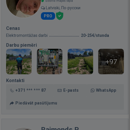
Šobrīd mājas lapā
Latviski, По-русски
PRO
Cenas
Elektromontāžas darbi
20-25€/stunda
Darbu piemēri
+97
Kontakti
+371 *** *** 87
E-pasts
WhatsApp
Piedāvāt pasūtījumu
Raimonds P.