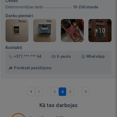
Cenas
Elektromontāžas darbi
15-23€/stunda
Darbu piemēri
+10
Kontakti
+371 *** *** 64
E-pasts
WhatsApp
Piedāvāt pasūtījumu
...
...
1
3
4
5
Kā tas darbojas