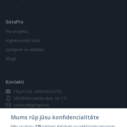
GetaPro
Par projektu
Atgriezeniskā saite
Jautājumi un atbildes
Blogs
Kontakti
City24 SIA, (40003692375)
28259069
(darba dien. 09-17)
contact@getapro.lv
Mums rūp jūsu konfidencialitāte
Mēs un mūsu
270
partneri glabājam un piekļūstam personas