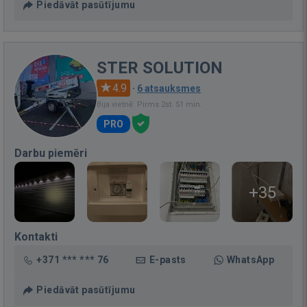
Piedāvāt pasūtījumu
STER SOLUTION
4.9
·
6 atsauksmes
Bija vietnē: Pirms 2st. 51 min.
PRO
Darbu piemēri
+35
Kontakti
+371 *** *** 76
E-pasts
WhatsApp
Piedāvāt pasūtījumu