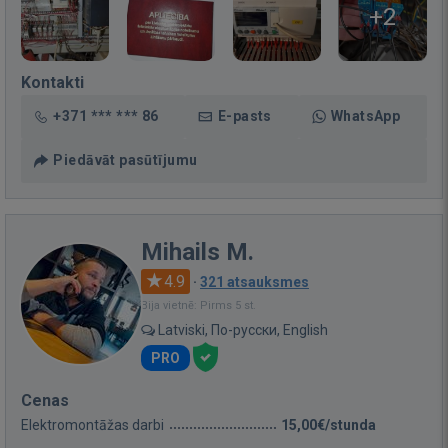
+2
Kontakti
+371 *** *** 86
E-pasts
WhatsApp
Piedāvāt pasūtījumu
Mihails M.
4.9
·
321 atsauksmes
Bija vietnē: Pirms 5 st.
Latviski, По-русски, English
PRO
Cenas
Elektromontāžas darbi
15,00€/stunda