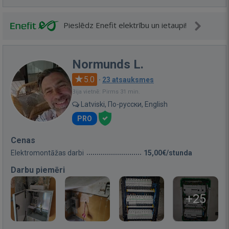
Pieslēdz Enefit elektrību un ietaupi!
Normunds L.
5.0
·
23 atsauksmes
Bija vietnē: Pirms 31 min.
Latviski, По-русски, English
PRO
Cenas
Elektromontāžas darbi
15,00€/stunda
Darbu piemēri
+25