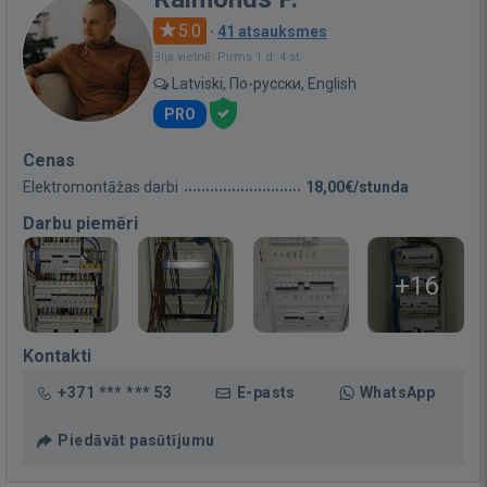
5.0
·
41 atsauksmes
Bija vietnē: Pirms 1 d. 4 st.
Latviski, По-русски, English
PRO
Cenas
Elektromontāžas darbi
18,00€/stunda
Darbu piemēri
+16
Kontakti
+371 *** *** 53
E-pasts
WhatsApp
Piedāvāt pasūtījumu