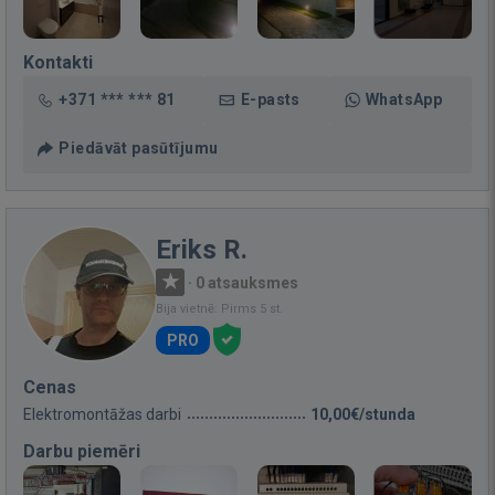
Kontakti
+371 *** *** 81
E-pasts
WhatsApp
Piedāvāt pasūtījumu
Eriks R.
·
0 atsauksmes
Bija vietnē: Pirms 5 st.
PRO
Cenas
Elektromontāžas darbi
10,00€/stunda
Darbu piemēri