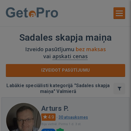
Sadales skapja maiņa
Izveido pasūtījumu
bez maksas
vai
apskati cenas
IZVEIDOT PASŪTĪJUMU
Labākie speciālisti kategorijā "Sadales skapja
maiņa" Valmierā
Arturs P.
4.9
·
30 atsauksmes
Bija vietnē: Pirms 1 d. 3 st.