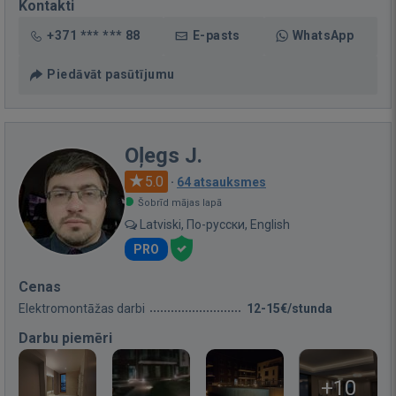
Kontakti
+371 *** *** 88
E-pasts
WhatsApp
Piedāvāt pasūtījumu
Oļegs J.
5.0
·
64 atsauksmes
Šobrīd mājas lapā
Latviski, По-русски, English
PRO
Cenas
Elektromontāžas darbi
12-15€/stunda
Darbu piemēri
+10