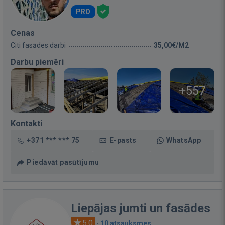
PRO
Cenas
Citi fasādes darbi
35,00€/M2
Darbu piemēri
+557
Kontakti
+371 *** *** 75
E-pasts
WhatsApp
Piedāvāt pasūtījumu
Liepājas jumti un fasādes
5.0
·
10 atsauksmes