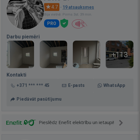
4.7
·
19 atsauksmes
Bija vietnē: Pirms 3st. 39 min.
PRO
Darbu piemēri
+113
Kontakti
+371 *** *** 45
E-pasts
WhatsApp
Piedāvāt pasūtījumu
Pieslēdz Enefit elektrību un ietaupi!