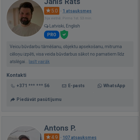
Janis Rats
5.0
·
1 atsauksmes
Bija vietnē: Pirms 1st. 53 min.
Latviski, English
PRO
Veicu būvdarbu tāmēšanu, objektu apsekošanu, mitruma
cēloņu izpēti, visa veida būvdarbus sākot no pamatiem līdz
atslēgai...
lasīt vairāk
Kontakti
+371 *** *** 56
E-pasts
WhatsApp
Piedāvāt pasūtījumu
Antons P.
4.9
·
107 atsauksmes