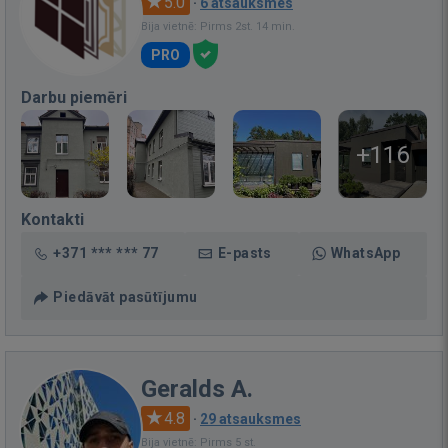
5.0
·
6 atsauksmes
Bija vietnē: Pirms 2st. 14 min.
PRO
Darbu piemēri
+116
Kontakti
+371 *** *** 77
E-pasts
WhatsApp
Piedāvāt pasūtījumu
Geralds A.
4.8
·
29 atsauksmes
Bija vietnē: Pirms 5 st.