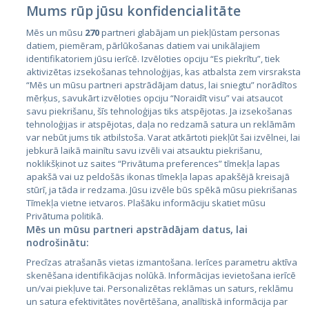
Mums rūp jūsu konfidencialitāte
Mēs un mūsu
270
partneri glabājam un piekļūstam personas
datiem, piemēram, pārlūkošanas datiem vai unikālajiem
identifikatoriem jūsu ierīcē. Izvēloties opciju “Es piekrītu”, tiek
Valstis
aktivizētas izsekošanas tehnoloģijas, kas atbalsta zem virsraksta
Igaunija
“Mēs un mūsu partneri apstrādājam datus, lai sniegtu” norādītos
mērķus, savukārt izvēloties opciju “Noraidīt visu” vai atsaucot
Latvija
savu piekrišanu, šīs tehnoloģijas tiks atspējotas. Ja izsekošanas
tehnoloģijas ir atspējotas, daļa no redzamā satura un reklāmām
Lietuva
var nebūt jums tik atbilstoša. Varat atkārtoti piekļūt šai izvēlnei, lai
jebkurā laikā mainītu savu izvēli vai atsauktu piekrišanu,
noklikšķinot uz saites “Privātuma preferences” tīmekļa lapas
apakšā vai uz peldošās ikonas tīmekļa lapas apakšējā kreisajā
stūrī, ja tāda ir redzama. Jūsu izvēle būs spēkā mūsu piekrišanas
Tīmekļa vietne ietvaros. Plašāku informāciju skatiet mūsu
Privātuma politikā.
Mēs un mūsu partneri apstrādājam datus, lai
nodrošinātu:
City24.lv
CVbankas.lt
Precīzas atrašanās vietas izmantošana. Ierīces parametru aktīva
City24.ee
Kainos.lt
skenēšana identifikācijas nolūkā. Informācijas ievietošana ierīcē
un/vai piekļuve tai. Personalizētas reklāmas un saturs, reklāmu
GetaPro.lv
Paslaugos.lt
un satura efektivitātes novērtēšana, analītiskā informācija par
GetaPro.ee
auto24.ee