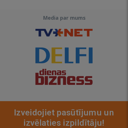
Media par mums
Izveidojiet pasūtījumu un
izvēlaties izpildītāju!