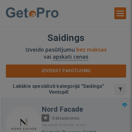
Saidings
Izveido pasūtījumu
bez maksas
vai
apskati cenas
IZVEIDOT PASŪTĪJUMU
Labākie speciālisti kategorijā "Saidings"
Ventspilī
Nord Facade
·
0 atsauksmes
Bija vietnē: Pirms 2st. 18 min.