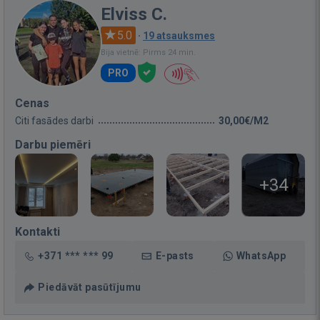
Elviss C.
5.0
·
19 atsauksmes
Bija vietnē: Pirms 24 min.
PRO
Cenas
Citi fasādes darbi
30,00€/M2
Darbu piemēri
+34
Kontakti
+371 *** *** 99
E-pasts
WhatsApp
Piedāvāt pasūtījumu