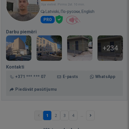
Bija vietnē: Pirms 2st. 10 min.
Latviski, По-русски, English
PRO
Darbu piemēri
+234
Kontakti
+371 *** *** 07
E-pasts
WhatsApp
Piedāvāt pasūtījumu
...
1
2
3
4