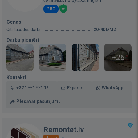
Latviski, По-русски, English
PRO
Cenas
Citi fasādes darbi
20-40€/M2
Darbu piemēri
+26
Kontakti
+371 *** *** 12
E-pasts
WhatsApp
Piedāvāt pasūtījumu
Remontet.lv