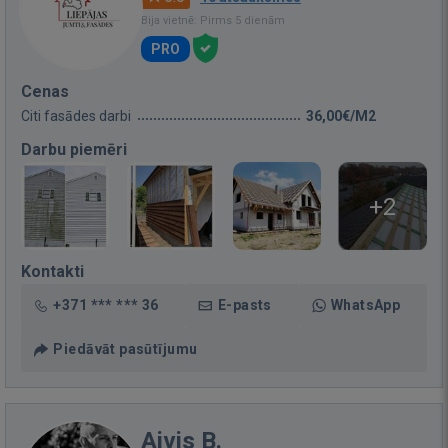
Bija vietnē: Pirms 5 dienām
PRO
Cenas
Citi fasādes darbi
36,00€/M2
Darbu piemēri
+2
Kontakti
+371 *** *** 36
E-pasts
WhatsApp
Piedāvāt pasūtījumu
Aivis B.