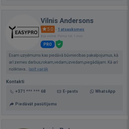
Vilnis Andersons
5.0
·
1 atsauksmes
Bija vietnē: Pirms 1st. 1 min.
PRO
Esam uzņēmums kas piedāvā būvniecības pakalpojumus, kā
arī zemes darbus,rokam,vedam,izvedam,piegādājam. Kā arī
noliktava...
lasīt vairāk
Kontakti
+371 *** *** 68
E-pasts
WhatsApp
Piedāvāt pasūtījumu