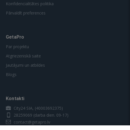
Konfidencialitātes politika
Pārvaldīt preferences
GetaPro
Par projektu
Atgriezeniskā saite
Jautājumi un atbildes
Blogs
Kontakti
City24 SIA, (40003692375)
28259069
(darba dien. 09-17)
contact@getapro.lv