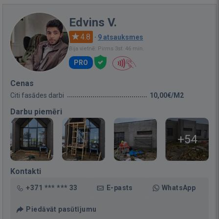
Edvins V.
4.8
·
9 atsauksmes
Bija vietnē: Pirms 3st. 46 min.
PRO
Cenas
Citi fasādes darbi
10,00€/M2
Darbu piemēri
+54
Kontakti
+371 *** *** 33
E-pasts
WhatsApp
Piedāvāt pasūtījumu