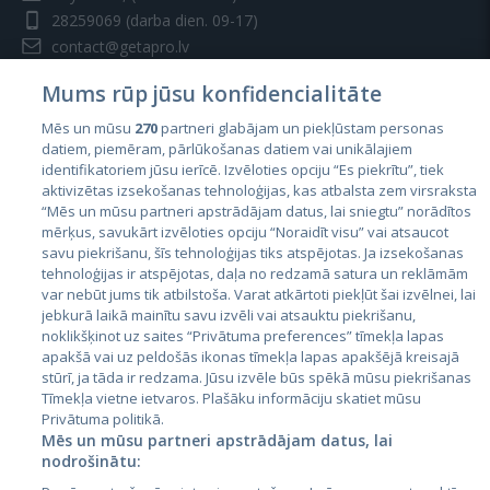
28259069
(darba dien. 09-17)
contact@getapro.lv
Mums rūp jūsu konfidencialitāte
Mēs un mūsu
270
partneri glabājam un piekļūstam personas
datiem, piemēram, pārlūkošanas datiem vai unikālajiem
identifikatoriem jūsu ierīcē. Izvēloties opciju “Es piekrītu”, tiek
Valstis
aktivizētas izsekošanas tehnoloģijas, kas atbalsta zem virsraksta
Igaunija
“Mēs un mūsu partneri apstrādājam datus, lai sniegtu” norādītos
mērķus, savukārt izvēloties opciju “Noraidīt visu” vai atsaucot
Latvija
savu piekrišanu, šīs tehnoloģijas tiks atspējotas. Ja izsekošanas
tehnoloģijas ir atspējotas, daļa no redzamā satura un reklāmām
Lietuva
var nebūt jums tik atbilstoša. Varat atkārtoti piekļūt šai izvēlnei, lai
jebkurā laikā mainītu savu izvēli vai atsauktu piekrišanu,
noklikšķinot uz saites “Privātuma preferences” tīmekļa lapas
apakšā vai uz peldošās ikonas tīmekļa lapas apakšējā kreisajā
stūrī, ja tāda ir redzama. Jūsu izvēle būs spēkā mūsu piekrišanas
Tīmekļa vietne ietvaros. Plašāku informāciju skatiet mūsu
Privātuma politikā.
Mēs un mūsu partneri apstrādājam datus, lai
nodrošinātu:
City24.lv
CVbankas.lt