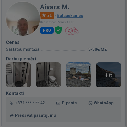
Aivars M.
5.0
·
5 atsauksmes
Bija vietnē: Pirms 17 st.
PRO
Cenas
Sastatņu montāža
5-50€/M2
Darbu piemēri
+6
Kontakti
+371 *** *** 42
E-pasts
WhatsApp
Piedāvāt pasūtījumu