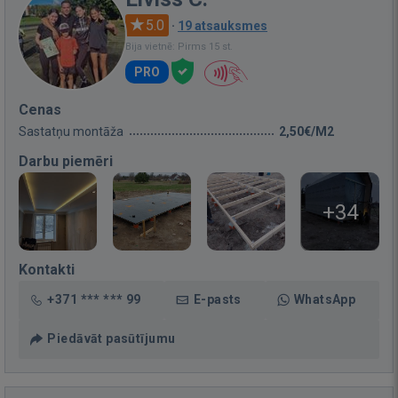
5.0
·
19 atsauksmes
Bija vietnē: Pirms 15 st.
PRO
Cenas
Sastatņu montāža
2,50€/M2
Darbu piemēri
+34
Kontakti
+371 *** *** 99
E-pasts
WhatsApp
Piedāvāt pasūtījumu