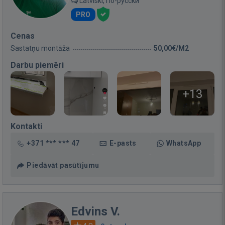
Latviski, По-русски
PRO
Cenas
Sastatņu montāža
50,00€/M2
Darbu piemēri
+13
Kontakti
+371 *** *** 47
E-pasts
WhatsApp
Piedāvāt pasūtījumu
Edvins V.