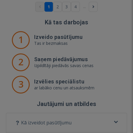
...
1
2
3
4
Kā tas darbojas
1
Izveido pasūtījumu
Tas ir bezmaksas
2
Saņem piedāvājumus
Izpildītāji piedāvās savas cenas
3
Izvēlies speciālistu
ar labāko cenu un atsauksmēm
Jautājumi un atbildes
Kā izveidot pasūtījumu