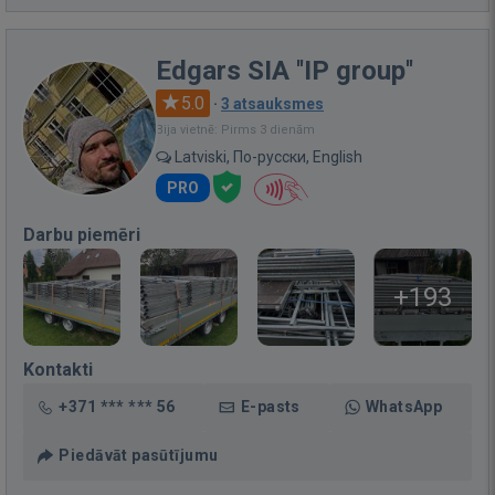
Edgars SIA ''IP group''
5.0
·
3 atsauksmes
Bija vietnē: Pirms 3 dienām
Latviski, По-русски, English
PRO
Darbu piemēri
+193
Kontakti
+371 *** *** 56
E-pasts
WhatsApp
Piedāvāt pasūtījumu