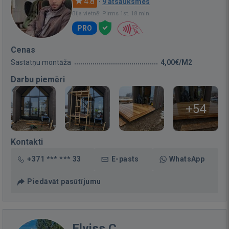
4.8
·
9 atsauksmes
Bija vietnē: Pirms 1st. 18 min.
PRO
Cenas
Sastatņu montāža
4,00€/M2
Darbu piemēri
+54
Kontakti
+371 *** *** 33
E-pasts
WhatsApp
Piedāvāt pasūtījumu
Elviss C.