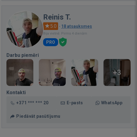
Reinis T.
5.0
·
18 atsauksmes
Bija vietnē: Pirms 4 dienām
PRO
Darbu piemēri
+3
Kontakti
+371 *** *** 20
E-pasts
WhatsApp
Piedāvāt pasūtījumu