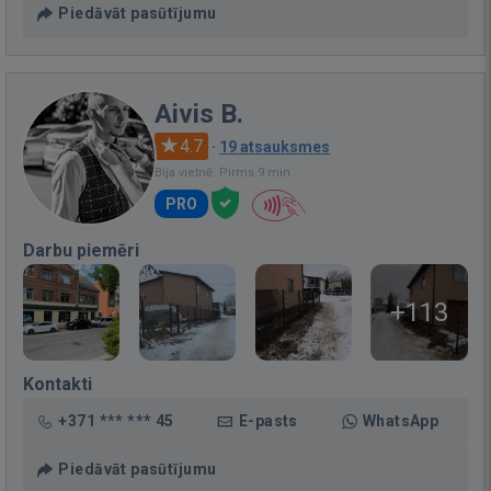
Piedāvāt pasūtījumu
Aivis B.
4.7
·
19 atsauksmes
Bija vietnē: Pirms 9 min.
PRO
Darbu piemēri
+113
Kontakti
+371 *** *** 45
E-pasts
WhatsApp
Piedāvāt pasūtījumu