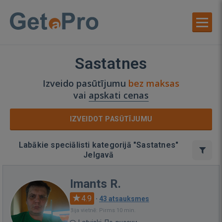
Sastatnes
Izveido pasūtījumu
bez maksas
vai
apskati cenas
IZVEIDOT PASŪTĪJUMU
Labākie speciālisti kategorijā "Sastatnes"
Jelgavā
Imants R.
4.9
·
43 atsauksmes
Bija vietnē: Pirms 10 min.