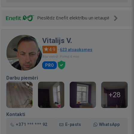
Pieslēdz Enefit elektrību un ietaupi!
Vitalijs V.
4.9
·
623 atsauksmes
Bija vietnē: Pirms 6 min.
PRO
Darbu piemēri
+28
Kontakti
+371 *** *** 92
E-pasts
WhatsApp