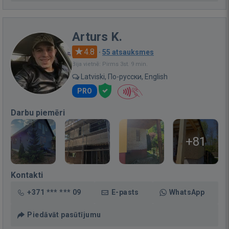
Arturs K.
4.8
·
55 atsauksmes
Bija vietnē: Pirms 3st. 9 min.
Latviski, По-русски, English
PRO
Darbu piemēri
+81
Kontakti
+371 *** *** 09
E-pasts
WhatsApp
Piedāvāt pasūtījumu