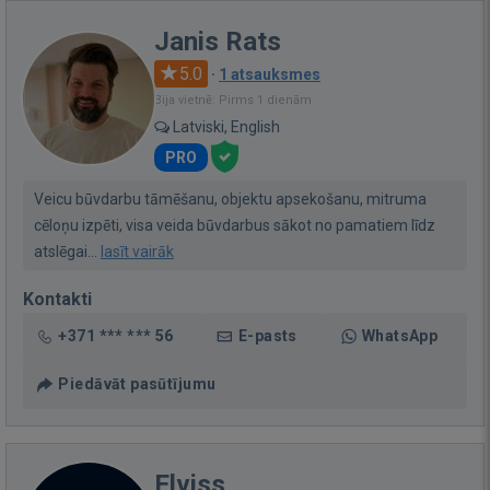
Janis Rats
5.0
·
1 atsauksmes
Bija vietnē: Pirms 1 dienām
Latviski, English
PRO
Veicu būvdarbu tāmēšanu, objektu apsekošanu, mitruma
cēloņu izpēti, visa veida būvdarbus sākot no pamatiem līdz
atslēgai...
lasīt vairāk
Kontakti
+371 *** *** 56
E-pasts
WhatsApp
Piedāvāt pasūtījumu
Elviss