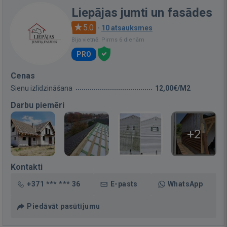
Liepājas jumti un fasādes
5.0
·
10 atsauksmes
Bija vietnē: Pirms 6 dienām
PRO
Cenas
Sienu izlīdzināšana
12,00€/M2
Darbu piemēri
+2
Kontakti
+371 *** *** 36
E-pasts
WhatsApp
Piedāvāt pasūtījumu