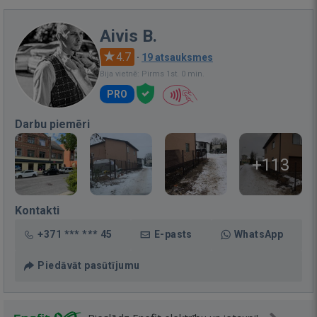
Aivis B.
4.7
·
19 atsauksmes
Bija vietnē: Pirms 1st. 0 min.
PRO
Darbu piemēri
+113
Kontakti
+371 *** *** 45
E-pasts
WhatsApp
Piedāvāt pasūtījumu