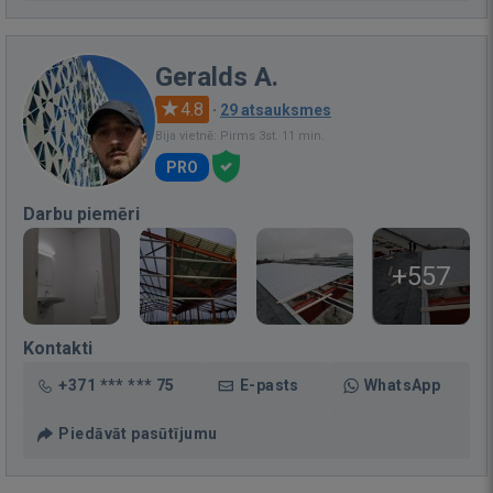
Geralds A.
4.8
·
29 atsauksmes
Bija vietnē: Pirms 3st. 11 min.
PRO
Darbu piemēri
+557
Kontakti
+371 *** *** 75
E-pasts
WhatsApp
Piedāvāt pasūtījumu