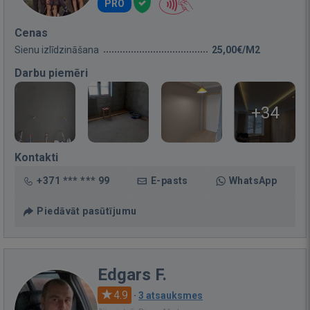
PRO
Cenas
Sienu izlīdzināšana
25,00€/M2
Darbu piemēri
+34
Kontakti
+371 *** *** 99
E-pasts
WhatsApp
Piedāvāt pasūtījumu
Edgars F.
4.9
·
3 atsauksmes