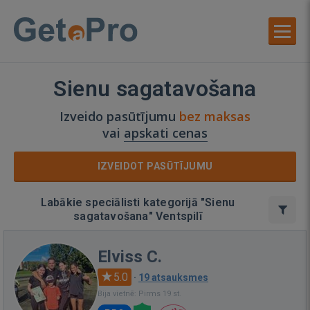
Sienu sagatavošana
Izveido pasūtījumu
bez maksas
vai
apskati cenas
IZVEIDOT PASŪTĪJUMU
Labākie speciālisti kategorijā "Sienu
sagatavošana" Ventspilī
Elviss C.
5.0
·
19 atsauksmes
Bija vietnē: Pirms 19 st.