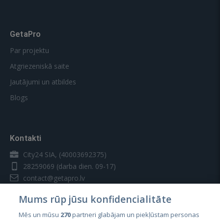
GetaPro
Par projektu
Atgriezeniskā saite
Jautājumi un atbildes
Blogs
Kontakti
City24 SIA, (40003692375)
28259069
(darba dien. 09-17)
contact@getapro.lv
Mums rūp jūsu konfidencialitāte
Mēs un mūsu
270
partneri glabājam un piekļūstam personas