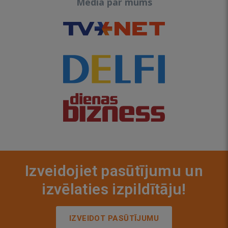
Media par mums
Izveidojiet pasūtījumu un
izvēlaties izpildītāju!
IZVEIDOT PASŪTĪJUMU