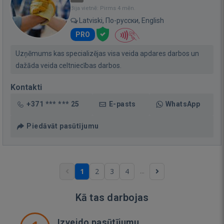
Bija vietnē: Pirms 4 mēn.
Latviski, По-русски, English
PRO
Uzņēmums kas specializējas visa veida apdares darbos un
dažāda veida celtniecības darbos.
Kontakti
+371 *** *** 25
E-pasts
WhatsApp
Piedāvāt pasūtījumu
...
1
2
3
4
Kā tas darbojas
Izveido pasūtījumu