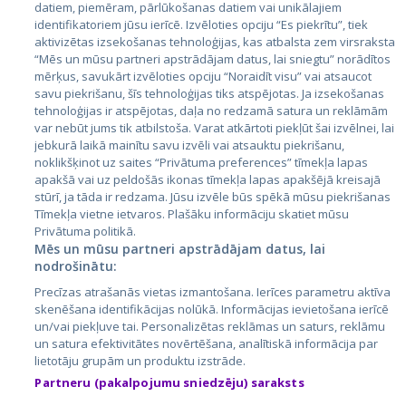
datiem, piemēram, pārlūkošanas datiem vai unikālajiem
identifikatoriem jūsu ierīcē. Izvēloties opciju “Es piekrītu”, tiek
Valstis
aktivizētas izsekošanas tehnoloģijas, kas atbalsta zem virsraksta
Igaunija
“Mēs un mūsu partneri apstrādājam datus, lai sniegtu” norādītos
mērķus, savukārt izvēloties opciju “Noraidīt visu” vai atsaucot
Latvija
savu piekrišanu, šīs tehnoloģijas tiks atspējotas. Ja izsekošanas
tehnoloģijas ir atspējotas, daļa no redzamā satura un reklāmām
Lietuva
var nebūt jums tik atbilstoša. Varat atkārtoti piekļūt šai izvēlnei, lai
jebkurā laikā mainītu savu izvēli vai atsauktu piekrišanu,
noklikšķinot uz saites “Privātuma preferences” tīmekļa lapas
apakšā vai uz peldošās ikonas tīmekļa lapas apakšējā kreisajā
stūrī, ja tāda ir redzama. Jūsu izvēle būs spēkā mūsu piekrišanas
Tīmekļa vietne ietvaros. Plašāku informāciju skatiet mūsu
Privātuma politikā.
Mēs un mūsu partneri apstrādājam datus, lai
nodrošinātu:
City24.lv
CVbankas.lt
Precīzas atrašanās vietas izmantošana. Ierīces parametru aktīva
City24.ee
Kainos.lt
skenēšana identifikācijas nolūkā. Informācijas ievietošana ierīcē
un/vai piekļuve tai. Personalizētas reklāmas un saturs, reklāmu
GetaPro.lv
Paslaugos.lt
un satura efektivitātes novērtēšana, analītiskā informācija par
GetaPro.ee
auto24.ee
lietotāju grupām un produktu izstrāde.
Skelbiu.lt
KV.ee
Partneru (pakalpojumu sniedzēju) saraksts
Autoplius.lt
Osta.ee