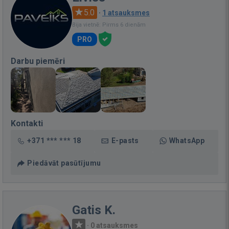
5.0
·
1 atsauksmes
Bija vietnē: Pirms 6 dienām
PRO
Darbu piemēri
Kontakti
+371 *** *** 18
E-pasts
WhatsApp
Piedāvāt pasūtījumu
Gatis K.
·
0 atsauksmes