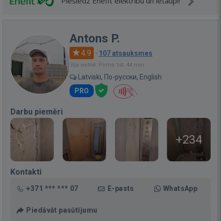
Pieslēdz Enefit elektrību un ietaupi!
Antons P.
4.9
·
107 atsauksmes
Bija vietnē: Pirms 1st. 44 min.
Latviski, По-русски, English
PRO
Darbu piemēri
+234
Kontakti
+371 *** *** 07
E-pasts
WhatsApp
Piedāvāt pasūtījumu