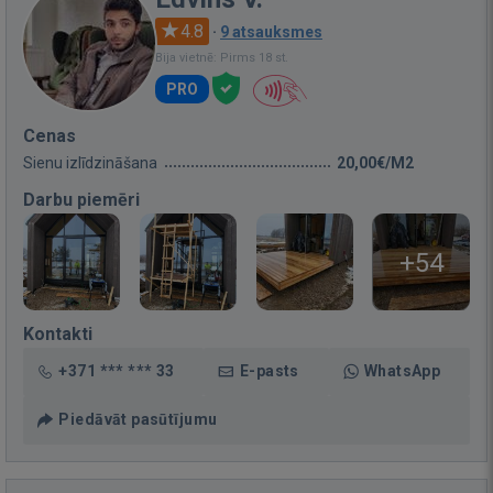
4.8
·
9 atsauksmes
Bija vietnē: Pirms 18 st.
PRO
Cenas
Sienu izlīdzināšana
20,00€/M2
Darbu piemēri
+54
Kontakti
+371 *** *** 33
E-pasts
WhatsApp
Piedāvāt pasūtījumu