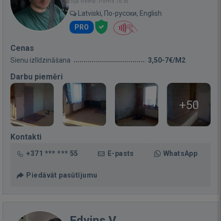
Bija vietnē: Pirms 16 st.
Latviski, По-русски, English
PRO
Cenas
Sienu izlīdzināšana
3,50-7€/M2
Darbu piemēri
+50
Kontakti
+371 *** *** 55
E-pasts
WhatsApp
Piedāvāt pasūtījumu
Edvins V.