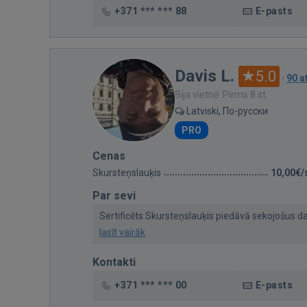
+371 *** *** 88
E-pasts
Davis L.
5.0
·
90 
Bija vietnē: Pirms 8 st.
Latviski, По-русски
PRO
Cenas
Skursteņslauķis
10,00€/
Par sevi
Sertificēts Skursteņslauķis piedāvā sekojošus dar
lasīt vairāk
Kontakti
+371 *** *** 00
E-pasts