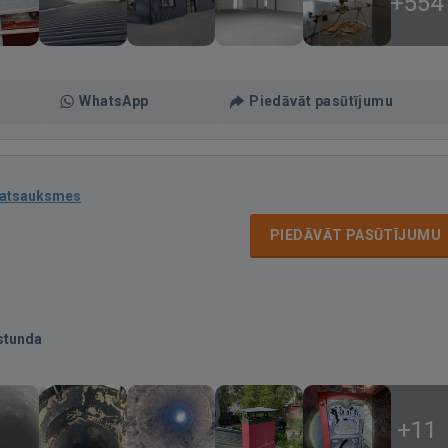
+554
WhatsApp
Piedāvāt pasūtījumu
 atsauksmes
PIEDĀVĀT PASŪTĪJUMU
stunda
+11