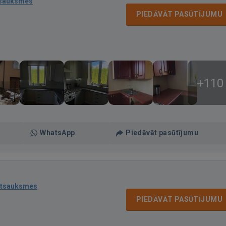
tsauksmes
PIEDĀVĀT PASŪTĪJUMU
+110
WhatsApp
Piedāvāt pasūtījumu
atsauksmes
PIEDĀVĀT PASŪTĪJUMU