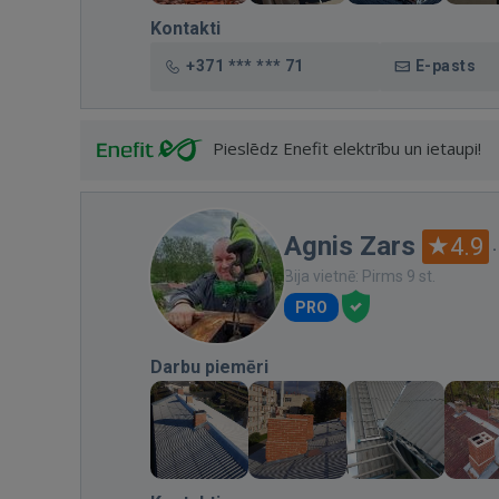
Kontakti
+371 *** *** 71
E-pasts
Pieslēdz Enefit elektrību un ietaupi!
Agnis Zars
4.9
Bija vietnē: Pirms 9 st.
PRO
Darbu piemēri