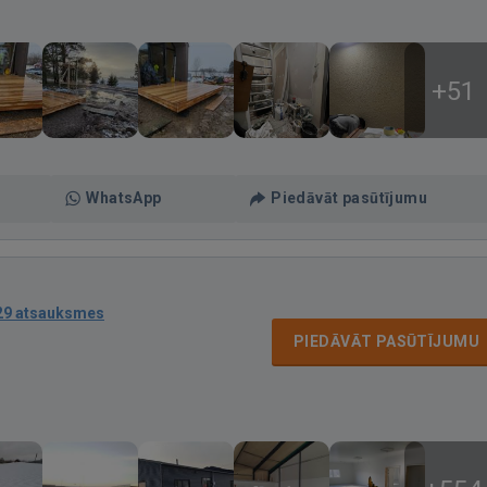
+51
WhatsApp
Piedāvāt pasūtījumu
29 atsauksmes
PIEDĀVĀT PASŪTĪJUMU