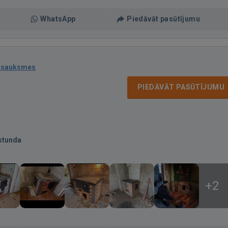
WhatsApp
Piedāvāt pasūtījumu
atsauksmes
PIEDĀVĀT PASŪTĪJUMU
stunda
+2