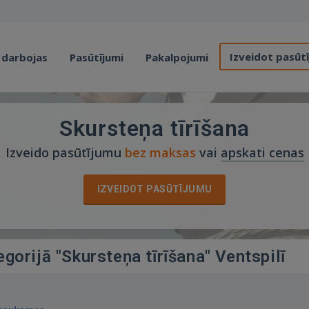
Izveidot pasūt
 darbojas
Pasūtījumi
Pakalpojumi
Skursteņa tīrīšana
Izveido pasūtījumu
bez maksas
vai
apskati cenas
IZVEIDOT PASŪTĪJUMU
egorijā "Skursteņa tīrīšana" Ventspilī