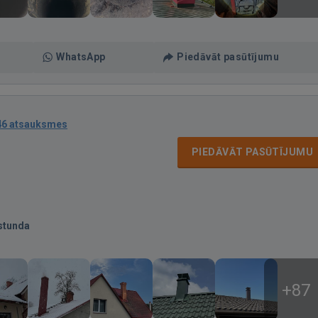
WhatsApp
Piedāvāt pasūtījumu
46 atsauksmes
PIEDĀVĀT PASŪTĪJUMU
stunda
+87