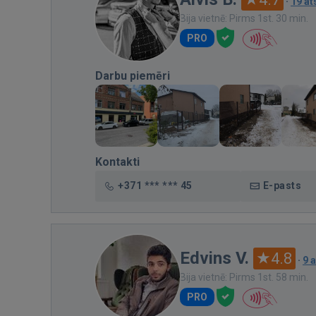
·
19 a
Bija vietnē: Pirms 1st. 30 min.
PRO
Darbu piemēri
Kontakti
+371 *** *** 45
E-pasts
Edvins V.
4.8
·
9 
Bija vietnē: Pirms 1st. 58 min.
PRO