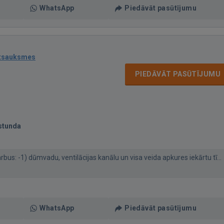
WhatsApp
Piedāvāt pasūtījumu
atsauksmes
PIEDĀVĀT PASŪTĪJUMU
stunda
bus: -1) dūmvadu, ventilācijas kanālu un visa veida apkures iekārtu tī...
WhatsApp
Piedāvāt pasūtījumu