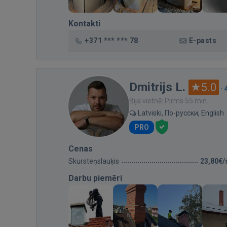
Kontakti
+371 *** *** 78
E-pasts
Dmitrijs L.
5.0
·
Bija vietnē: Pirms 55 min.
Latviski, По-русски, English
PRO
Cenas
Skursteņslauķis
23,80€/
Darbu piemēri