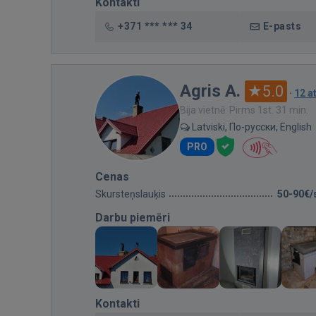
Kontakti
+371 *** *** 34
E-pasts
Agris A.
5.0
·
12 
Bija vietnē: Pirms 1st. 31 min.
Latviski, По-русски, English
PRO
Cenas
Skursteņslauķis
50-90€/
Darbu piemēri
Kontakti