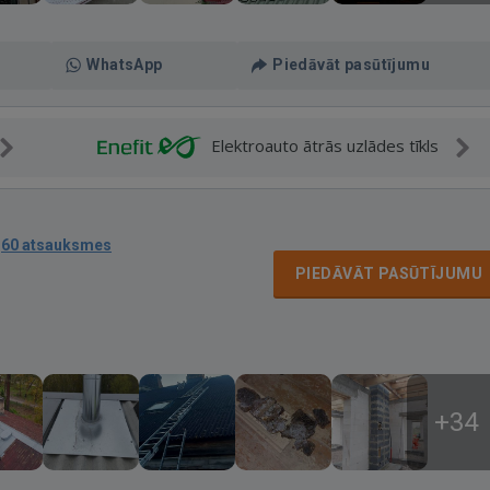
WhatsApp
Piedāvāt pasūtījumu
Elektroauto ātrās uzlādes tīkls
·
60 atsauksmes
PIEDĀVĀT PASŪTĪJUMU
+34