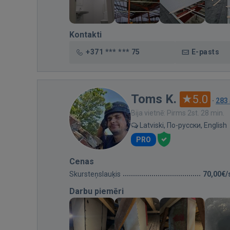
Kontakti
+371 *** *** 75
E-pasts
Toms K.
5.0
·
283
Bija vietnē: Pirms 2st. 28 min.
Latviski, По-русски, English
PRO
Cenas
Skursteņslauķis
70,00€/
Darbu piemēri