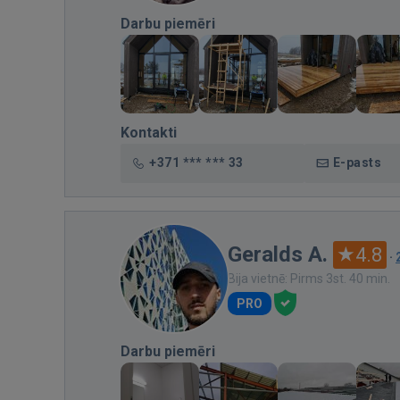
Darbu piemēri
Kontakti
+371 *** *** 33
E-pasts
Geralds A.
4.8
·
Bija vietnē: Pirms 3st. 40 min.
PRO
Darbu piemēri