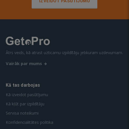
IZVEIDOT PASŪTĪJUMU
Ātrs veids, kā atrast uzticamu izpildītāju jebkuram uzdevumam.
Vairāk par mums
Kā tas darbojas
Kā izveidot pasūtījumu
Kā kļūt par izpildītāju
Servisa noteikumi
Konfidencialitātes politika