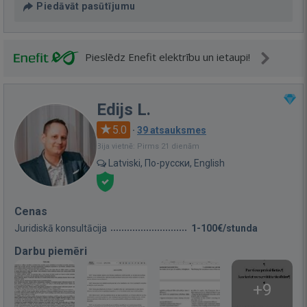
Piedāvāt pasūtījumu
Pieslēdz Enefit elektrību un ietaupi!
Edijs L.
5.0
·
39 atsauksmes
Bija vietnē: Pirms 21 dienām
Latviski, По-русски, English
Cenas
Juridiskā konsultācija
1-100€/stunda
Darbu piemēri
+9