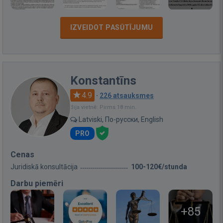
IZVEIDOT PASŪTĪJUMU
Konstantīns
4.9
·
226 atsauksmes
Bija vietnē: Pirms 18 min.
Latviski, По-русски, English
PRO
Cenas
Juridiskā konsultācija
100-120€/stunda
Darbu piemēri
+85