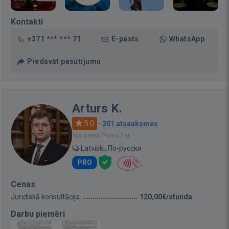
Kontakti
+371 *** *** 71
E-pasts
WhatsApp
Piedāvāt pasūtījumu
Arturs K.
5.0
·
301 atsauksmes
Bija vietnē: Pirms 7 st.
Latviski, По-русски
PRO
Cenas
Juridiskā konsultācija
120,00€/stunda
Darbu piemēri