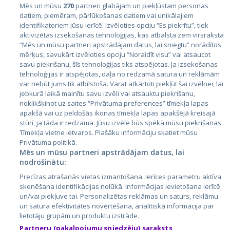
Mēs un mūsu
270
partneri glabājam un piekļūstam personas
datiem, piemēram, pārlūkošanas datiem vai unikālajiem
identifikatoriem jūsu ierīcē. Izvēloties opciju “Es piekrītu”, tiek
Valstis
aktivizētas izsekošanas tehnoloģijas, kas atbalsta zem virsraksta
Igaunija
“Mēs un mūsu partneri apstrādājam datus, lai sniegtu” norādītos
mērķus, savukārt izvēloties opciju “Noraidīt visu” vai atsaucot
Latvija
savu piekrišanu, šīs tehnoloģijas tiks atspējotas. Ja izsekošanas
tehnoloģijas ir atspējotas, daļa no redzamā satura un reklāmām
Lietuva
var nebūt jums tik atbilstoša. Varat atkārtoti piekļūt šai izvēlnei, lai
jebkurā laikā mainītu savu izvēli vai atsauktu piekrišanu,
noklikšķinot uz saites “Privātuma preferences” tīmekļa lapas
apakšā vai uz peldošās ikonas tīmekļa lapas apakšējā kreisajā
stūrī, ja tāda ir redzama. Jūsu izvēle būs spēkā mūsu piekrišanas
Tīmekļa vietne ietvaros. Plašāku informāciju skatiet mūsu
Privātuma politikā.
Mēs un mūsu partneri apstrādājam datus, lai
nodrošinātu:
City24.lv
CVbankas.lt
Precīzas atrašanās vietas izmantošana. Ierīces parametru aktīva
City24.ee
Kainos.lt
skenēšana identifikācijas nolūkā. Informācijas ievietošana ierīcē
un/vai piekļuve tai. Personalizētas reklāmas un saturs, reklāmu
GetaPro.lv
Paslaugos.lt
un satura efektivitātes novērtēšana, analītiskā informācija par
GetaPro.ee
auto24.ee
lietotāju grupām un produktu izstrāde.
Skelbiu.lt
KV.ee
Partneru (pakalpojumu sniedzēju) saraksts