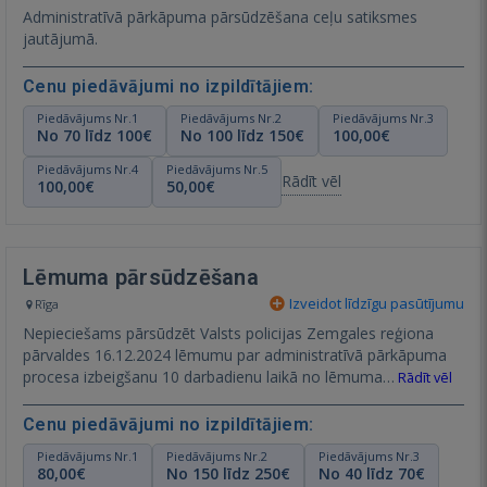
Administratīvā pārkāpuma pārsūdzēšana ceļu satiksmes
jautājumā.
Cenu piedāvājumi no izpildītājiem:
Piedāvājums Nr.1
Piedāvājums Nr.2
Piedāvājums Nr.3
No 70 līdz 100€
No 100 līdz 150€
100,00€
Piedāvājums Nr.4
Piedāvājums Nr.5
Rādīt vēl
100,00€
50,00€
Lēmuma pārsūdzēšana
Izveidot līdzīgu pasūtījumu
Rīga
Nepieciešams pārsūdzēt Valsts policijas Zemgales reģiona
pārvaldes 16.12.2024 lēmumu par administratīvā pārkāpuma
procesa izbeigšanu 10 darbadienu laikā no lēmuma…
Rādīt vēl
Cenu piedāvājumi no izpildītājiem:
Piedāvājums Nr.1
Piedāvājums Nr.2
Piedāvājums Nr.3
80,00€
No 150 līdz 250€
No 40 līdz 70€