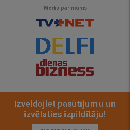
Media par mums
Izveidojiet pasūtījumu un
izvēlaties izpildītāju!