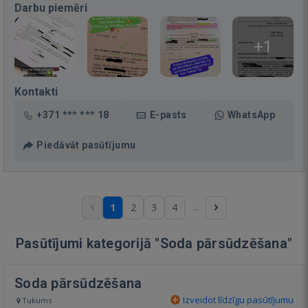
Darbu piemēri
+1
Kontakti
+371 *** *** 18
E-pasts
WhatsApp
Piedāvāt pasūtījumu
...
1
2
3
4
Pasūtījumi kategorijā "Soda pārsūdzēšana"
Soda pārsūdzēšana
Izveidot līdzīgu pasūtījumu
Tukums