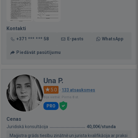
Kontakti
+371 *** *** 58
E-pasts
WhatsApp
Piedāvāt pasūtījumu
Una P.
5.0
·
133 atsauksmes
Bija vietnē: Pirms 8 st.
PRO
Cenas
Juridiskā konsultācija
40,00€/stunda
Maģistra grāds tiesību zinātnē un jurista kvalifikācija ar praksi