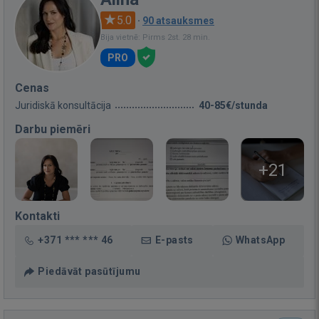
5.0
·
90 atsauksmes
Bija vietnē: Pirms 2st. 28 min.
PRO
Cenas
Juridiskā konsultācija
40-85€/stunda
Darbu piemēri
+21
Kontakti
+371 *** *** 46
E-pasts
WhatsApp
Piedāvāt pasūtījumu