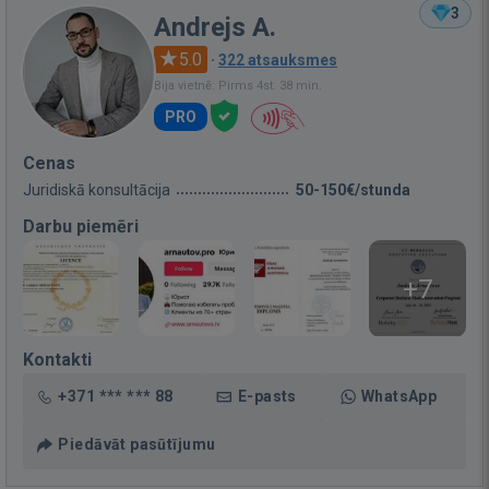
3
Andrejs A.
5.0
·
322 atsauksmes
Bija vietnē: Pirms 4st. 38 min.
PRO
Cenas
Juridiskā konsultācija
50-150€/stunda
Darbu piemēri
+7
Kontakti
+371 *** *** 88
E-pasts
WhatsApp
Piedāvāt pasūtījumu