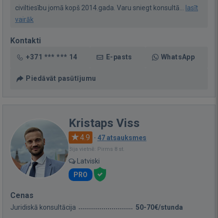
civiltiesību jomā kopš 2014.gada. Varu sniegt konsultā...
lasīt
vairāk
Kontakti
+371 *** *** 14
E-pasts
WhatsApp
Piedāvāt pasūtījumu
Kristaps Viss
4.9
·
47 atsauksmes
Bija vietnē: Pirms 8 st.
Latviski
PRO
Cenas
Juridiskā konsultācija
50-70€/stunda