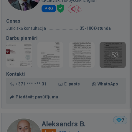
Latviski, По-русски, English
PRO
Cenas
Juridiskā konsultācija
35-100€/stunda
Darbu piemēri
+53
Kontakti
+371 *** *** 31
E-pasts
WhatsApp
Piedāvāt pasūtījumu
7
Aleksandrs B.