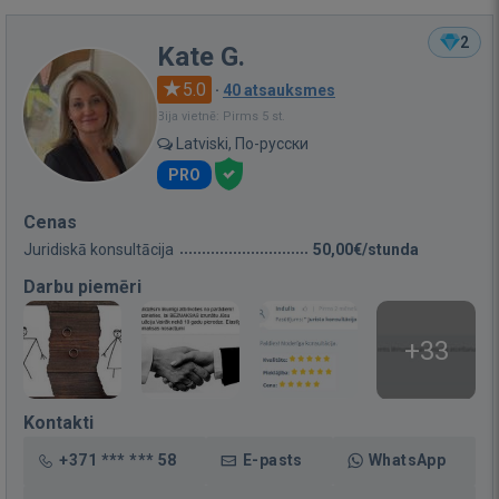
2
Kate G.
5.0
·
40 atsauksmes
Bija vietnē: Pirms 5 st.
Latviski, По-русски
PRO
Cenas
Juridiskā konsultācija
50,00€/stunda
Darbu piemēri
+33
Kontakti
+371 *** *** 58
E-pasts
WhatsApp