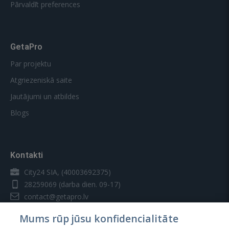
Pārvaldīt preferences
GetaPro
Par projektu
Atgriezeniskā saite
Jautājumi un atbildes
Blogs
Kontakti
City24 SIA, (40003692375)
28259069
(darba dien. 09-17)
contact@getapro.lv
Mums rūp jūsu konfidencialitāte