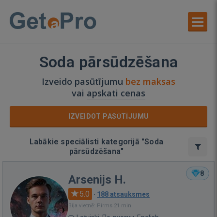
Soda pārsūdzēšana
Izveido pasūtījumu
bez maksas
vai
apskati cenas
IZVEIDOT PASŪTĪJUMU
Labākie speciālisti kategorijā "Soda
pārsūdzēšana"
8
Arsenijs H.
5.0
·
188 atsauksmes
Bija vietnē: Pirms 21 min.