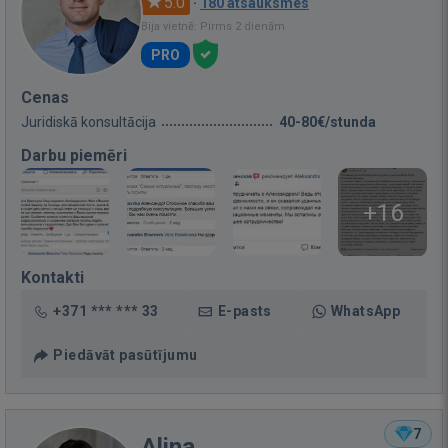
5.0
·
180 atsauksmes
Bija vietnē: Pirms 2 dienām
PRO
Cenas
Juridiskā konsultācija
40-80€/stunda
Darbu piemēri
+16
Kontakti
+371 *** *** 33
E-pasts
WhatsApp
Piedāvāt pasūtījumu
7
Alina