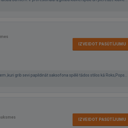
smes
IZVEIDOT PASŪTĪJUMU
em ,kuri grib sevi papildināt saksofona spēlē tādos stilos kā Roks,Pops...
sauksmes
IZVEIDOT PASŪTĪJUMU