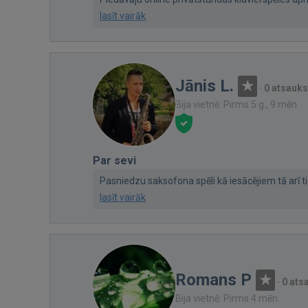
lasīt vairāk
Jānis L.
·
0 atsauk
Bija vietnē: Pirms 5 g., 9 mēn.
Par sevi
Pasniedzu saksofona spēli kā iesācējiem tā arī ti
lasīt vairāk
Romans P
·
0 at
Bija vietnē: Pirms 4 mēn.