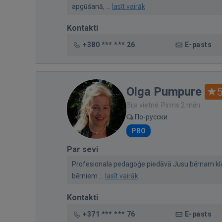
apgūšanā, ...
lasīt vairāk
Kontakti
+380 *** *** 26
E-pasts
Olga Pumpure
5
Bija vietnē: Pirms 2 mēn.
По-русски
PRO
Par sevi
Profesionala pedagoģe piedāvā Jusu bērnam kla
bērniem ...
lasīt vairāk
Kontakti
+371 *** *** 76
E-pasts