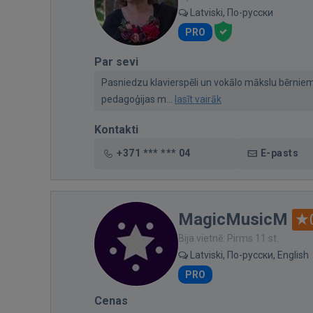
Latviski, По-русски
PRO
Par sevi
Pasniedzu klavierspēli un vokālo mākslu bērniem
pedagoģijas m...
lasīt vairāk
Kontakti
+371 *** *** 04
E-pasts
MagicMusicM
Bija vietnē: Pirms 11 st.
Latviski, По-русски, English
PRO
Cenas