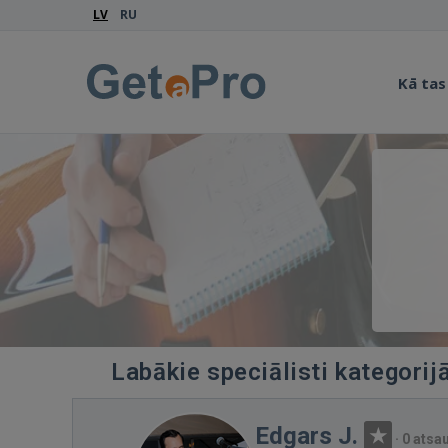
LV
RU
Kā tas
Labākie speciālisti kategorij
Edgars J.
·
0 ats