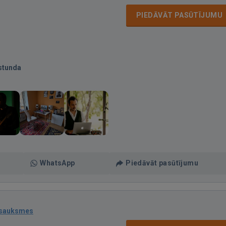
PIEDĀVĀT PASŪTĪJUMU
stunda
WhatsApp
Piedāvāt pasūtījumu
tsauksmes