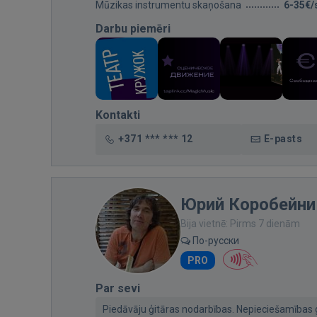
Mūzikas instrumentu skaņošana
6-35€/
Darbu piemēri
Kontakti
+371 *** *** 12
E-pasts
Юрий Коробейни
Bija vietnē: Pirms 7 dienām
По-русски
PRO
Par sevi
Piedāvāju ģitāras nodarbības. Nepieciešamības 