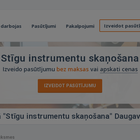
Izveidot pasūt
 darbojas
Pasūtījumi
Pakalpojumi
Stīgu instrumentu skaņošana
Izveido pasūtījumu
bez maksas
vai
apskati cenas
IZVEIDOT PASŪTĪJUMU
ā "Stīgu instrumentu skaņošana" Daugav
auksmes