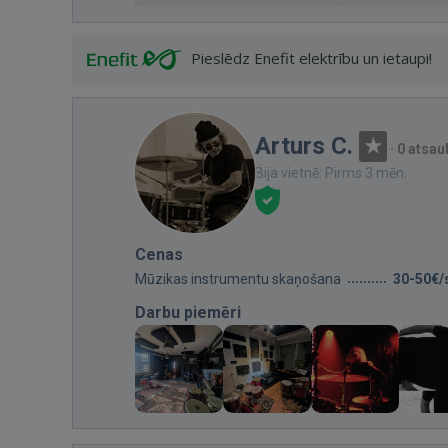
Pieslēdz Enefit elektrību un ietaupi!
Arturs C.
·
0 atsa
Bija vietnē: Pirms 3 mēn.
Cenas
Mūzikas instrumentu skaņošana
30-50€/
Darbu piemēri