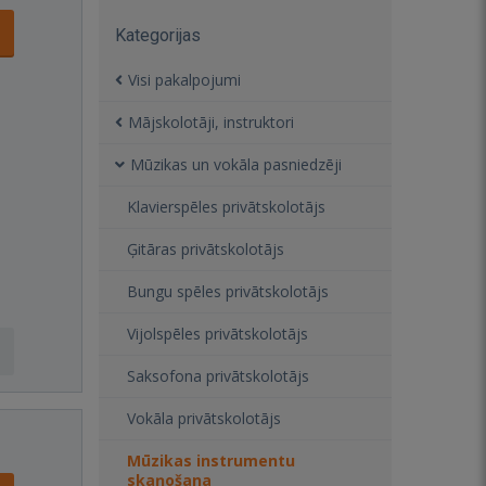
Kategorijas
Visi pakalpojumi
Mājskolotāji, instruktori
Mūzikas un vokāla pasniedzēji
Klavierspēles privātskolotājs
Ģitāras privātskolotājs
Bungu spēles privātskolotājs
Vijolspēles privātskolotājs
Saksofona privātskolotājs
Vokāla privātskolotājs
Mūzikas instrumentu
skaņošana