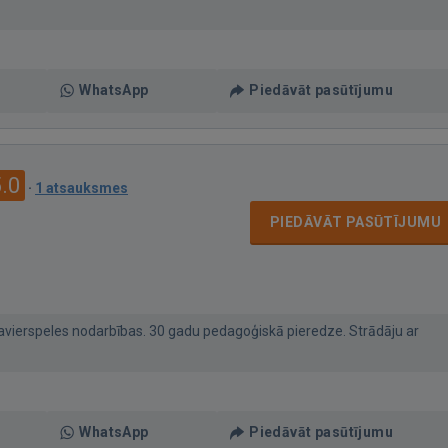
WhatsApp
Piedāvāt pasūtījumu
.0
·
1 atsauksmes
PIEDĀVĀT PASŪTĪJUMU
vierspeles nodarbības. 30 gadu pedagoģiskā pieredze. Strādāju ar
WhatsApp
Piedāvāt pasūtījumu