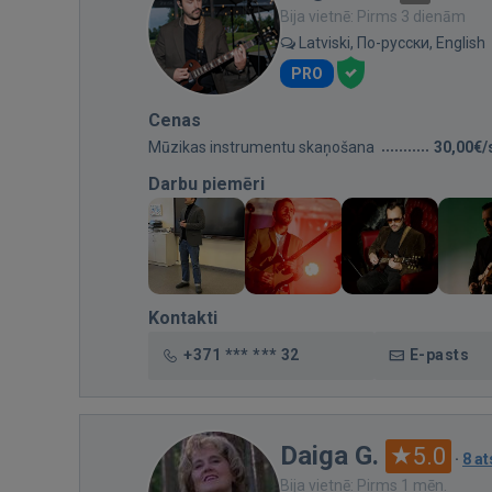
Bija vietnē: Pirms 3 dienām
Latviski, По-русски, English
PRO
Cenas
Mūzikas instrumentu skaņošana
30,00€/
Darbu piemēri
Kontakti
+371 *** *** 32
E-pasts
Daiga G.
5.0
·
8 a
Bija vietnē: Pirms 1 mēn.