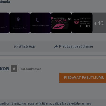
stunda
+40
WhatsApp
Piedāvāt pasūtījumu
ков
·
0 atsauksmes
PIEDĀVĀT PASŪTĪJUMU
gadījumā mūzikas auss attīstīšana, palīdzība dziedātprasmes