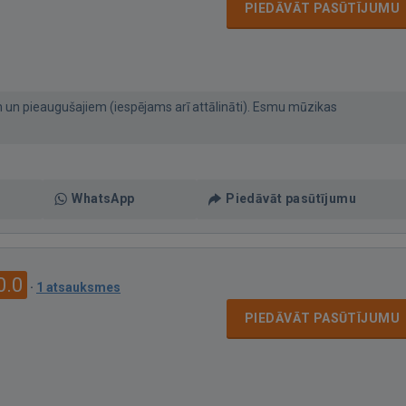
PIEDĀVĀT PASŪTĪJUMU
 un pieaugušajiem (iespējams arī attālināti). Esmu mūzikas
WhatsApp
Piedāvāt pasūtījumu
0.0
·
1 atsauksmes
PIEDĀVĀT PASŪTĪJUMU