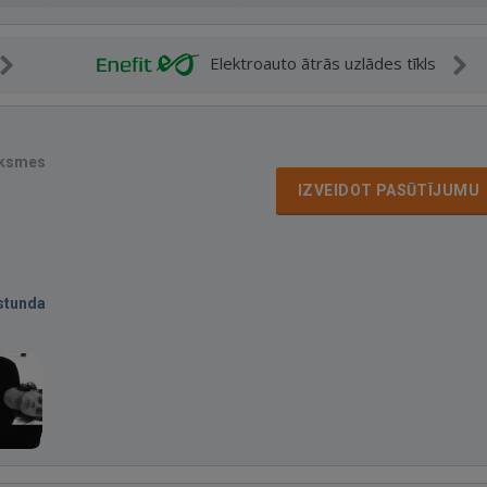
Elektroauto ātrās uzlādes tīkls
uksmes
IZVEIDOT PASŪTĪJUMU
stunda