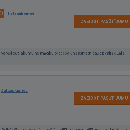
0
·
1 atsauksmes
IZVEIDOT PASŪTĪJUMU
 varēsi gūt labumu no mācību procesa un sasniegt daudz vairāk Lai s...
·
2 atsauksmes
IZVEIDOT PASŪTĪJUMU
cībā bērniem. Ir profesionālā izglītība klavierspēlē un pieredze klavie...