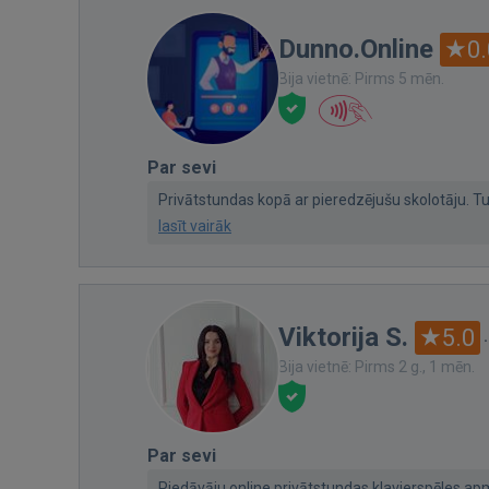
Dunno.Online
0.
Bija vietnē: Pirms 5 mēn.
Par sevi
Privātstundas kopā ar pieredzējušu skolotāju. Tu
lasīt vairāk
Viktorija S.
5.0
Bija vietnē: Pirms 2 g., 1 mēn.
Par sevi
Piedāvāju online privātstundas klavierspēles apmā