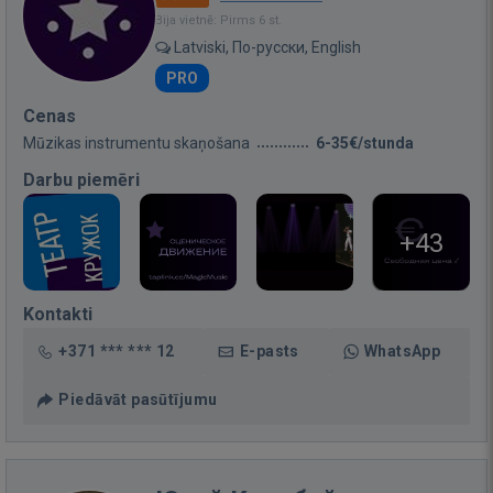
Bija vietnē: Pirms 6 st.
Latviski, По-русски, English
PRO
Cenas
Mūzikas instrumentu skaņošana
6-35€/stunda
Darbu piemēri
+43
Kontakti
+371 *** *** 12
E-pasts
WhatsApp
Piedāvāt pasūtījumu