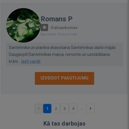
Romans P
·
0 atsauksmes
Bija vietnē: Pirms 4 mēn.
Santehnika un pianīna skaņošana Santehnikas darbi mājās
Daugavpilī Santehnikas maiņa, remonts un uzstādīšana:
krāni...
lasīt vairāk
IZVEIDOT PASŪTĪJUMU
...
1
2
3
4
Kā tas darbojas