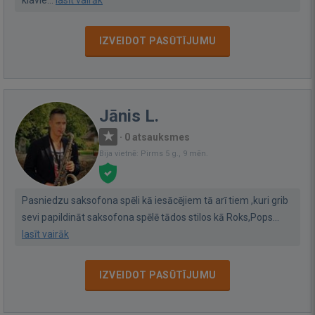
IZVEIDOT PASŪTĪJUMU
Jānis L.
·
0 atsauksmes
Bija vietnē: Pirms 5 g., 9 mēn.
Pasniedzu saksofona spēli kā iesācējiem tā arī tiem ,kuri grib
sevi papildināt saksofona spēlē tādos stilos kā Roks,Pops...
lasīt vairāk
IZVEIDOT PASŪTĪJUMU