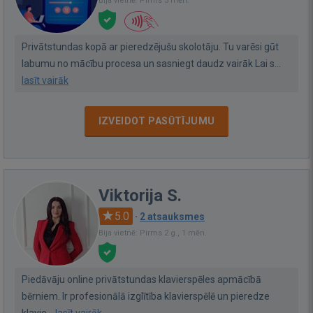
Bija vietnē: Pirms 5 mēn.
Privātstundas kopā ar pieredzējušu skolotāju. Tu varēsi gūt
labumu no mācību procesa un sasniegt daudz vairāk Lai s...
lasīt vairāk
IZVEIDOT PASŪTĪJUMU
Viktorija S.
5.0
·
2 atsauksmes
Bija vietnē: Pirms 2 g., 1 mēn.
Piedāvāju online privātstundas klavierspēles apmācībā
bērniem. Ir profesionālā izglītība klavierspēlē un pieredze
klavie...
lasīt vairāk