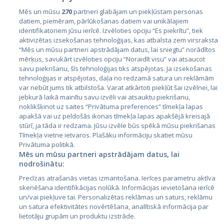
Mēs un mūsu
270
partneri glabājam un piekļūstam personas
datiem, piemēram, pārlūkošanas datiem vai unikālajiem
identifikatoriem jūsu ierīcē. Izvēloties opciju “Es piekrītu”, tiek
Valstis
aktivizētas izsekošanas tehnoloģijas, kas atbalsta zem virsraksta
Igaunija
“Mēs un mūsu partneri apstrādājam datus, lai sniegtu” norādītos
mērķus, savukārt izvēloties opciju “Noraidīt visu” vai atsaucot
Latvija
savu piekrišanu, šīs tehnoloģijas tiks atspējotas. Ja izsekošanas
tehnoloģijas ir atspējotas, daļa no redzamā satura un reklāmām
Lietuva
var nebūt jums tik atbilstoša. Varat atkārtoti piekļūt šai izvēlnei, lai
jebkurā laikā mainītu savu izvēli vai atsauktu piekrišanu,
noklikšķinot uz saites “Privātuma preferences” tīmekļa lapas
apakšā vai uz peldošās ikonas tīmekļa lapas apakšējā kreisajā
stūrī, ja tāda ir redzama. Jūsu izvēle būs spēkā mūsu piekrišanas
Tīmekļa vietne ietvaros. Plašāku informāciju skatiet mūsu
Privātuma politikā.
Mēs un mūsu partneri apstrādājam datus, lai
nodrošinātu:
City24.lv
CVbankas.lt
Precīzas atrašanās vietas izmantošana. Ierīces parametru aktīva
City24.ee
Kainos.lt
skenēšana identifikācijas nolūkā. Informācijas ievietošana ierīcē
un/vai piekļuve tai. Personalizētas reklāmas un saturs, reklāmu
GetaPro.lv
Paslaugos.lt
un satura efektivitātes novērtēšana, analītiskā informācija par
GetaPro.ee
auto24.ee
lietotāju grupām un produktu izstrāde.
Skelbiu.lt
KV.ee