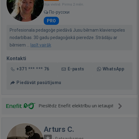
Bija vietnē: Pirms 2 mēn.
По-русски
PRO
Profesionala pedagoģe piedāvā Jusu bērnam klavierspeles
nodarbības. 30 gadu pedagoģiskā pieredze. Strādāju ar
bērniem ...
lasīt vairāk
Kontakti
+371 *** *** 76
E-pasts
WhatsApp
Piedāvāt pasūtījumu
Pieslēdz Enefit elektrību un ietaupi!
Arturs C.
·
0 atsauksmes