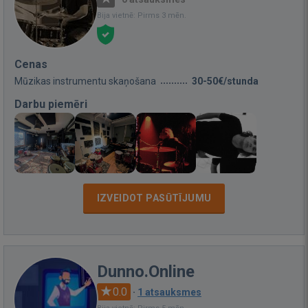
Bija vietnē: Pirms 3 mēn.
Cenas
Mūzikas instrumentu skaņošana
30-50€/stunda
Darbu piemēri
IZVEIDOT PASŪTĪJUMU
Dunno.Online
0.0
·
1 atsauksmes