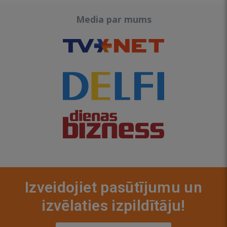
Media par mums
Izveidojiet pasūtījumu un
izvēlaties izpildītāju!