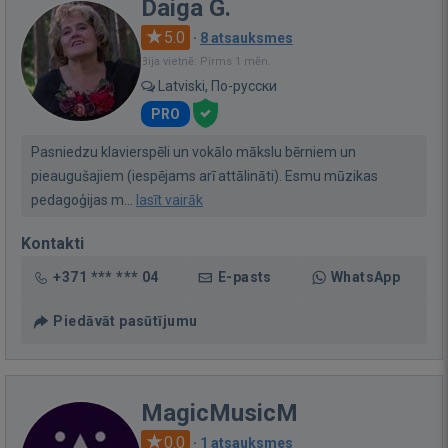
Daiga G.
5.0
·
8 atsauksmes
Bija vietnē: Pirms 1 mēn.
Latviski, По-русски
PRO
Pasniedzu klavierspēli un vokālo mākslu bērniem un
pieaugušajiem (iespējams arī attālināti). Esmu mūzikas
pedagoģijas m...
lasīt vairāk
Kontakti
+371 *** *** 04
E-pasts
WhatsApp
Piedāvāt pasūtījumu
MagicMusicM
0.0
·
1 atsauksmes