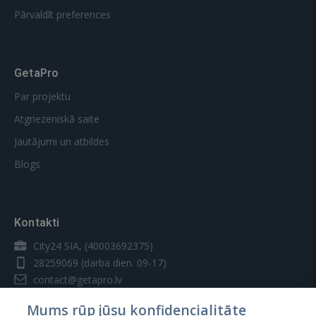
Pārvaldīt preferences
GetaPro
Par projektu
Atgriezeniskā saite
Jautājumi un atbildes
Blogs
Kontakti
City24 SIA, (40003692375)
28259069
(darba dien. 09-17)
contact@getapro.lv
Mums rūp jūsu konfidencialitāte