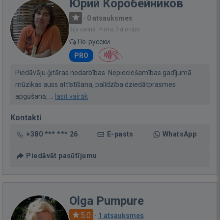
Юрий Коробейников
·
0 atsauksmes
Bija vietnē: Pirms 7 dienām
По-русски
PRO
Piedāvāju ģitāras nodarbības. Nepieciešamības gadījumā
mūzikas auss attīstīšana, palīdzība dziedātprasmes
apgūšanā, ...
lasīt vairāk
Kontakti
+380 *** *** 26
E-pasts
WhatsApp
Piedāvāt pasūtījumu
Olga Pumpure
5.0
·
1 atsauksmes