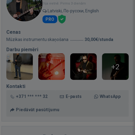
Bija vietnē: Pirms 3 dienām
Latviski, По-русски, English
PRO
Cenas
Mūzikas instrumentu skaņošana
30,00€/stunda
Darbu piemēri
+2
Kontakti
+371 *** *** 32
E-pasts
WhatsApp
Piedāvāt pasūtījumu