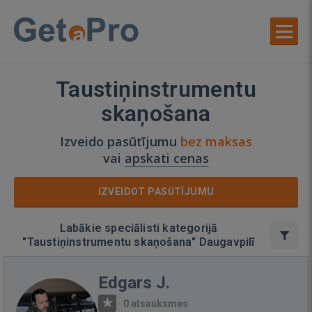
Taustiņinstrumentu
skaņošana
Izveido pasūtījumu
bez maksas
vai
apskati cenas
IZVEIDOT PASŪTĪJUMU
Labākie speciālisti kategorijā
"Taustiņinstrumentu skaņošana" Daugavpilī
Edgars J.
·
0 atsauksmes