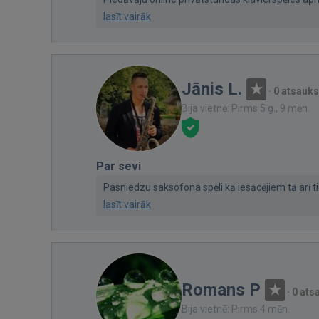
lasīt vairāk
Jānis L.
·
0 atsauk
Bija vietnē: Pirms 5 g., 9 mēn.
Par sevi
Pasniedzu saksofona spēli kā iesācējiem tā arī ti
lasīt vairāk
Romans P
·
0 at
Bija vietnē: Pirms 4 mēn.