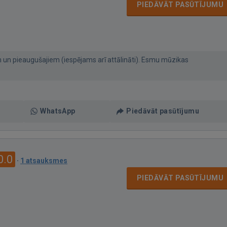
PIEDĀVĀT PASŪTĪJUMU
 un pieaugušajiem (iespējams arī attālināti). Esmu mūzikas
WhatsApp
Piedāvāt pasūtījumu
0.0
·
1 atsauksmes
PIEDĀVĀT PASŪTĪJUMU