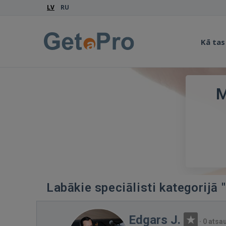
LV
RU
Kā tas
M
Labākie speciālisti kategorijā
Edgars J.
·
0 ats