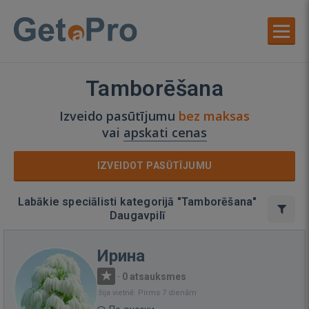
Tamborēšana
Izveido pasūtījumu
bez maksas
vai
apskati cenas
IZVEIDOT PASŪTĪJUMU
Labākie speciālisti kategorijā "Tamborēšana"
Daugavpilī
Ирина
·
0 atsauksmes
Bija vietnē: Pirms 7 dienām