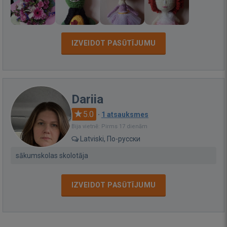
IZVEIDOT PASŪTĪJUMU
Dariia
5.0
·
1 atsauksmes
Bija vietnē: Pirms 17 dienām
Latviski, По-русски
sākumskolas skolotāja
IZVEIDOT PASŪTĪJUMU