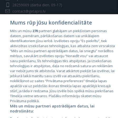
28259069
(darba dien. 09-17)
contact@getapro.lv
Mums rūp jūsu konfidencialitāte
Mēs un mūsu
270
partneri glabājam un piekļūstam personas
datiem, piemēram, pārlūkošanas datiem vai unikālajiem
identifikatoriem jūsu ierīcē. Izvēloties opciju “Es piekrītu”, tiek
Valstis
aktivizētas izsekošanas tehnoloģijas, kas atbalsta zem virsraksta
Igaunija
“Mēs un mūsu partneri apstrādājam datus, lai sniegtu” norādītos
mērķus, savukārt izvēloties opciju “Noraidīt visu” vai atsaucot
Latvija
savu piekrišanu, šīs tehnoloģijas tiks atspējotas. Ja izsekošanas
tehnoloģijas ir atspējotas, daļa no redzamā satura un reklāmām
Lietuva
var nebūt jums tik atbilstoša. Varat atkārtoti piekļūt šai izvēlnei, lai
jebkurā laikā mainītu savu izvēli vai atsauktu piekrišanu,
noklikšķinot uz saites “Privātuma preferences” tīmekļa lapas
apakšā vai uz peldošās ikonas tīmekļa lapas apakšējā kreisajā
stūrī, ja tāda ir redzama. Jūsu izvēle būs spēkā mūsu piekrišanas
Tīmekļa vietne ietvaros. Plašāku informāciju skatiet mūsu
Privātuma politikā.
Mēs un mūsu partneri apstrādājam datus, lai
nodrošinātu:
City24.lv
CVbankas.lt