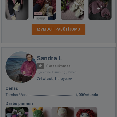
+1
IZVEIDOT PASŪTĪJUMU
Sandra I.
·
0 atsauksmes
Bija vietnē: Pirms 3 g., 2 mēn.
Latviski, По-русски
Cenas
Tamborēšana
4,00€/stunda
Darbu piemēri