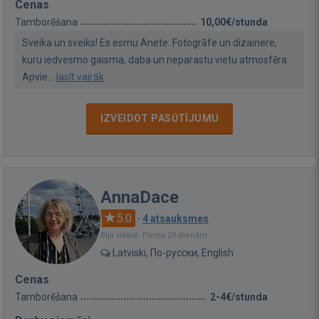
Cenas
Tamborēšana
10,00€/stunda
Sveika un sveiks! Es esmu Anete. Fotogrāfe un dizainere,
kuru iedvesmo gaisma, daba un neparastu vietu atmosfēra.
Apvie...
lasīt vairāk
IZVEIDOT PASŪTĪJUMU
AnnaDace
5.0
·
4 atsauksmes
Bija vietnē: Pirms 29 dienām
Latviski, По-русски, English
Cenas
Tamborēšana
2-4€/stunda