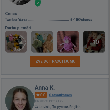
Cenas
Tamborēšana
5-10€/stunda
Darbu piemēri
+10
IZVEIDOT PASŪTĪJUMU
Anna K.
0.0
·
0 atsauksmes
Bija vietnē: Pirms 8 st.
Latviski, По-русски, English