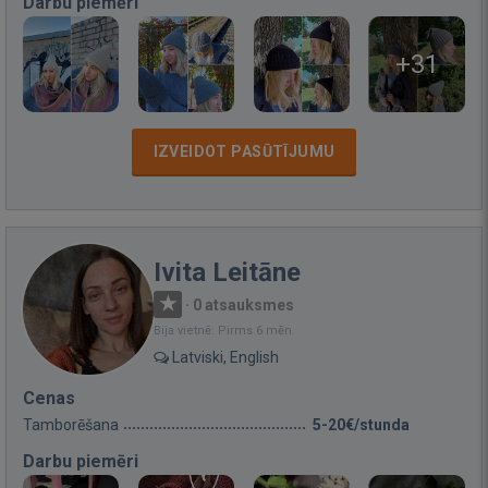
Darbu piemēri
+31
IZVEIDOT PASŪTĪJUMU
Ivita Leitāne
·
0 atsauksmes
Bija vietnē: Pirms 6 mēn.
Latviski, English
Cenas
Tamborēšana
5-20€/stunda
Darbu piemēri