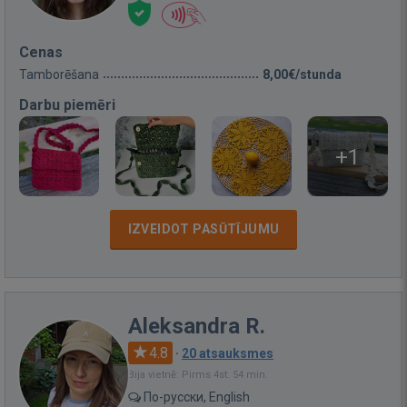
Cenas
Tamborēšana
8,00€/stunda
Darbu piemēri
+1
IZVEIDOT PASŪTĪJUMU
Aleksandra R.
4.8
·
20 atsauksmes
Bija vietnē: Pirms 4st. 54 min.
По-русски, English