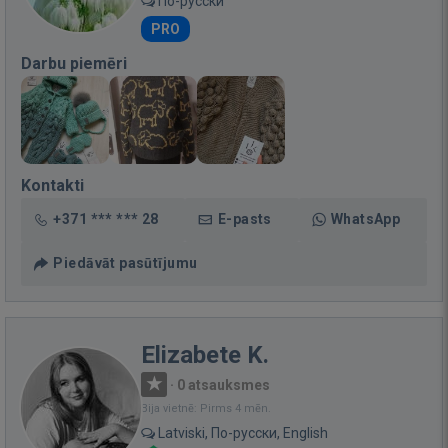
По-русски
PRO
Darbu piemēri
Kontakti
+371 *** *** 28
E-pasts
WhatsApp
Piedāvāt pasūtījumu
Elizabete K.
·
0 atsauksmes
Bija vietnē: Pirms 4 mēn.
Latviski, По-русски, English