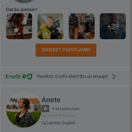
Darbu piemēri
+39
IZVEIDOT PASŪTĪJUMU
Pieslēdz Enefit elektrību un ietaupi!
Anete
·
0 atsauksmes
Bija vietnē: Pirms 6 st.
Latviski, English