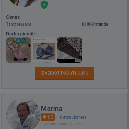
Cenas
Tamborēšana
10,00€/stunda
Darbu piemēri
IZVEIDOT PASŪTĪJUMU
Marina
5.0
·
10 atsauksmes
Bija vietnē: Pirms 4 g., 2 mēn.