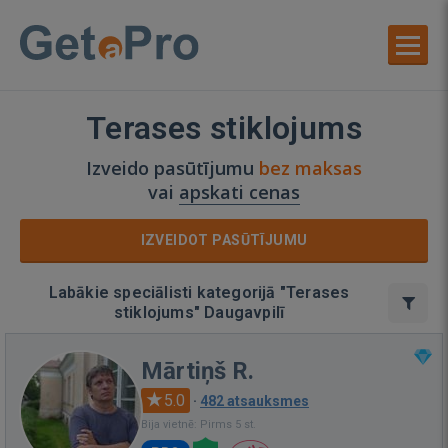
Terases stiklojums
Izveido pasūtījumu
bez maksas
vai
apskati cenas
IZVEIDOT PASŪTĪJUMU
Labākie speciālisti kategorijā "Terases
stiklojums" Daugavpilī
Mārtiņš R.
5.0
·
482 atsauksmes
Bija vietnē: Pirms 5 st.