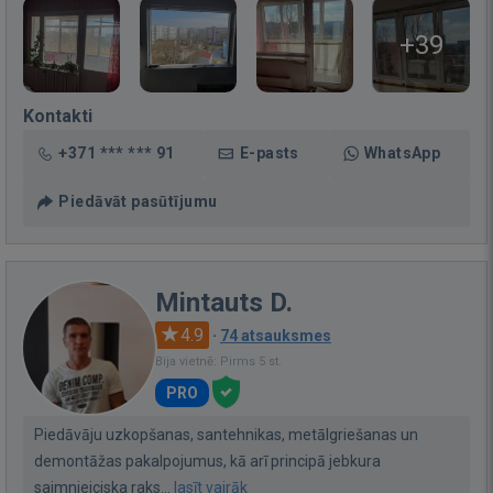
+39
Kontakti
+371 *** *** 91
E-pasts
WhatsApp
Piedāvāt pasūtījumu
Mintauts D.
4.9
·
74 atsauksmes
Bija vietnē: Pirms 5 st.
PRO
Piedāvāju uzkopšanas, santehnikas, metālgriešanas un
demontāžas pakalpojumus, kā arī principā jebkura
saimnieiciska raks...
lasīt vairāk