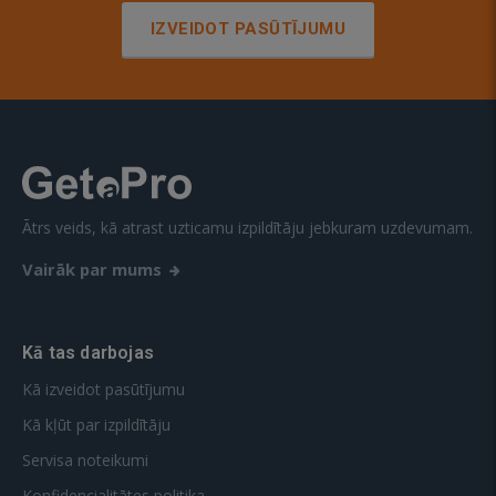
IZVEIDOT PASŪTĪJUMU
Ātrs veids, kā atrast uzticamu izpildītāju jebkuram uzdevumam.
Vairāk par mums
Kā tas darbojas
Kā izveidot pasūtījumu
Kā kļūt par izpildītāju
Servisa noteikumi
Konfidencialitātes politika