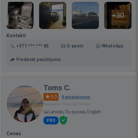
+30
Kontakti
+371 *** *** 83
E-pasts
WhatsApp
Piedāvāt pasūtījumu
Toms C.
5.0
·
9 atsauksmes
Bija vietnē: Pirms 4st. 32 min.
Latviski, По-русски, English
PRO
Cenas