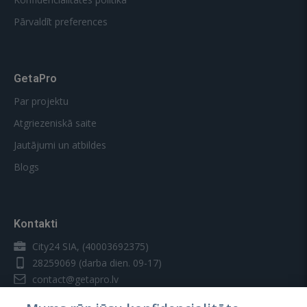
Pārvaldīt preferences
GetaPro
Par projektu
Atgriezeniskā saite
Jautājumi un atbildes
Blogs
Kontakti
City24 SIA, (40003692375)
28259069
(darba dien. 09-17)
contact@getapro.lv