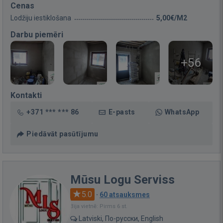
Cenas
Lodžiju iestiklošana
5,00€/M2
Darbu piemēri
+56
Kontakti
+371 *** *** 86
E-pasts
WhatsApp
Piedāvāt pasūtījumu
Mūsu Logu Serviss
5.0
·
60 atsauksmes
Bija vietnē: Pirms 6 st.
Latviski, По-русски, English