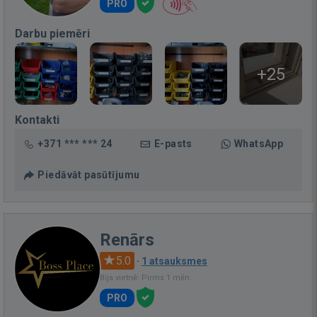
PRO
Darbu piemēri
+25
Kontakti
+371 *** *** 24
E-pasts
WhatsApp
Piedāvāt pasūtījumu
Renārs
5.0
·
1 atsauksmes
Bija vietnē: Pirms 1 mēn.
PRO