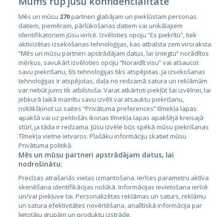
Mums rūp jūsu konfidencialitāte
Mēs un mūsu
270
partneri glabājam un piekļūstam personas
datiem, piemēram, pārlūkošanas datiem vai unikālajiem
identifikatoriem jūsu ierīcē. Izvēloties opciju “Es piekrītu”, tiek
Valstis
aktivizētas izsekošanas tehnoloģijas, kas atbalsta zem virsraksta
Igaunija
“Mēs un mūsu partneri apstrādājam datus, lai sniegtu” norādītos
mērķus, savukārt izvēloties opciju “Noraidīt visu” vai atsaucot
Latvija
savu piekrišanu, šīs tehnoloģijas tiks atspējotas. Ja izsekošanas
tehnoloģijas ir atspējotas, daļa no redzamā satura un reklāmām
Lietuva
var nebūt jums tik atbilstoša. Varat atkārtoti piekļūt šai izvēlnei, lai
jebkurā laikā mainītu savu izvēli vai atsauktu piekrišanu,
noklikšķinot uz saites “Privātuma preferences” tīmekļa lapas
apakšā vai uz peldošās ikonas tīmekļa lapas apakšējā kreisajā
stūrī, ja tāda ir redzama. Jūsu izvēle būs spēkā mūsu piekrišanas
Tīmekļa vietne ietvaros. Plašāku informāciju skatiet mūsu
Privātuma politikā.
Mēs un mūsu partneri apstrādājam datus, lai
nodrošinātu:
City24.lv
CVbankas.lt
Precīzas atrašanās vietas izmantošana. Ierīces parametru aktīva
City24.ee
Kainos.lt
skenēšana identifikācijas nolūkā. Informācijas ievietošana ierīcē
un/vai piekļuve tai. Personalizētas reklāmas un saturs, reklāmu
GetaPro.lv
Paslaugos.lt
un satura efektivitātes novērtēšana, analītiskā informācija par
GetaPro.ee
auto24.ee
lietotāju grupām un produktu izstrāde.