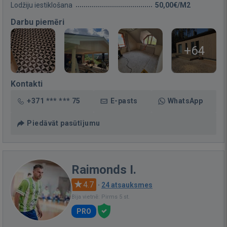
Lodžiju iestiklošana
50,00€/M2
Darbu piemēri
+64
Kontakti
+371 *** *** 75
E-pasts
WhatsApp
Piedāvāt pasūtījumu
Raimonds I.
4.7
·
24 atsauksmes
Bija vietnē: Pirms 5 st.
PRO