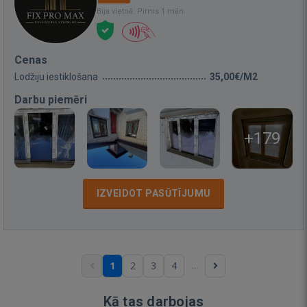
Bija vietnē: Pirms 1 mēn.
Cenas
Lodžiju iestiklošana
35,00€/M2
Darbu piemēri
+179
IZVEIDOT PASŪTĪJUMU
...
1
2
3
4
Kā tas darbojas