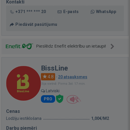
Kontakti
+371 *** *** 20
E-pasts
WhatsApp
Piedāvāt pasūtījumu
Pieslēdz Enefit elektrību un ietaupi!
BissLine
4.8
·
20 atsauksmes
Bija vietnē: Pirms 3st. 17 min.
Latviski
PRO
Cenas
Lodžiju iestiklošana
1,00€/M2
Darbu piemēri