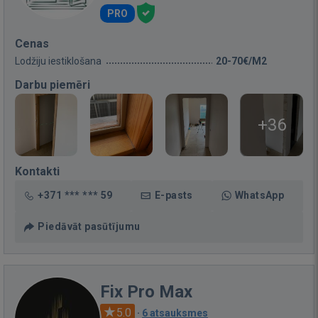
PRO
Cenas
Lodžiju iestiklošana
20-70€/M2
Darbu piemēri
+36
Kontakti
+371 *** *** 59
E-pasts
WhatsApp
Piedāvāt pasūtījumu
Fix Pro Max
5.0
·
6 atsauksmes