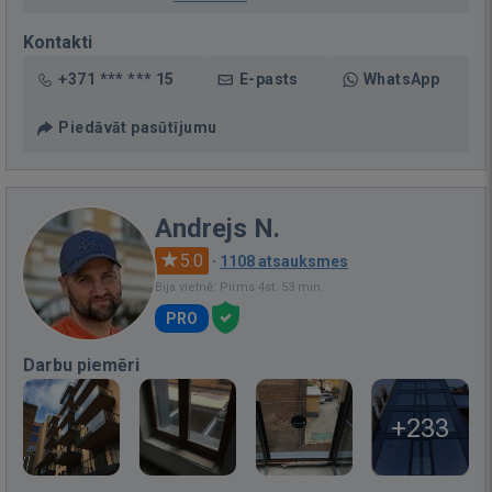
Kontakti
+371 *** *** 15
E-pasts
WhatsApp
Piedāvāt pasūtījumu
Andrejs N.
5.0
·
1108 atsauksmes
Bija vietnē: Pirms 4st. 53 min.
PRO
Darbu piemēri
+233