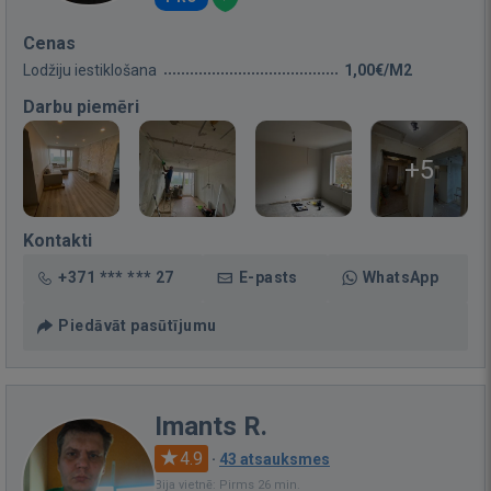
Cenas
Lodžiju iestiklošana
1,00€/M2
Darbu piemēri
+5
Kontakti
+371 *** *** 27
E-pasts
WhatsApp
Piedāvāt pasūtījumu
Imants R.
4.9
·
43 atsauksmes
Bija vietnē: Pirms 26 min.