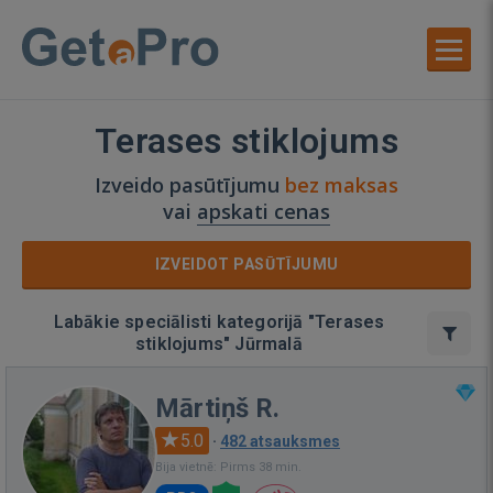
Terases stiklojums
Izveido pasūtījumu
bez maksas
vai
apskati cenas
IZVEIDOT PASŪTĪJUMU
Labākie speciālisti kategorijā "Terases
stiklojums" Jūrmalā
Mārtiņš R.
5.0
·
482 atsauksmes
Bija vietnē: Pirms 38 min.