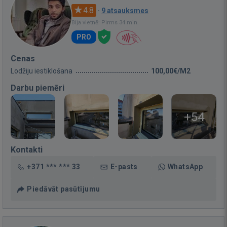
4.8
·
9 atsauksmes
Bija vietnē: Pirms 34 min.
PRO
Cenas
Lodžiju iestiklošana
100,00€/M2
Darbu piemēri
+54
Kontakti
+371 *** *** 33
E-pasts
WhatsApp
Piedāvāt pasūtījumu