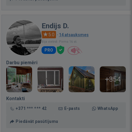
Endijs D.
5.0
·
14 atsauksmes
Bija vietnē: Pirms 16 st.
PRO
Darbu piemēri
+354
Kontakti
+371 *** *** 42
E-pasts
WhatsApp
Piedāvāt pasūtījumu