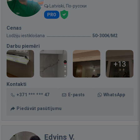
Latviski, По-русски
PRO
Cenas
Lodžiju iestiklošana
50-300€/M2
Darbu piemēri
+13
Kontakti
+371 *** *** 47
E-pasts
WhatsApp
Piedāvāt pasūtījumu
Edvins V.