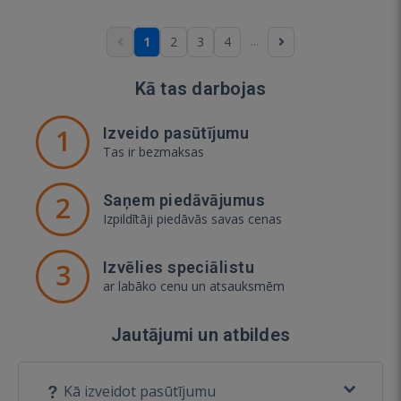
...
1
2
3
4
Kā tas darbojas
1
Izveido pasūtījumu
Tas ir bezmaksas
2
Saņem piedāvājumus
Izpildītāji piedāvās savas cenas
3
Izvēlies speciālistu
ar labāko cenu un atsauksmēm
Jautājumi un atbildes
Kā izveidot pasūtījumu