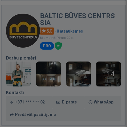
BALTIC BŪVES CENTRS
SIA
5.0
·
8 atsauksmes
Bija vietnē: Pirms 20 st.
PRO
Darbu piemēri
+14
Kontakti
+371 *** *** 02
E-pasts
WhatsApp
Piedāvāt pasūtījumu