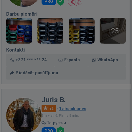
PRO
Darbu piemēri
+25
Kontakti
+371 *** *** 24
E-pasts
WhatsApp
Piedāvāt pasūtījumu
Juris B.
5.0
·
1 atsauksmes
Bija vietnē: Pirms 5 min.
По-русски
PRO