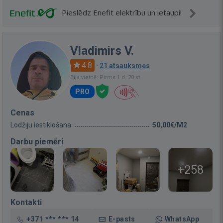
Pieslēdz Enefit elektrību un ietaupi!
Vladimirs V.
4.8
·
21 atsauksmes
Bija vietnē: Pirms 1 d. 20 st.
PRO
Cenas
Lodžiju iestiklošana
50,00€/M2
Darbu piemēri
+258
Kontakti
+371 *** *** 14
E-pasts
WhatsApp