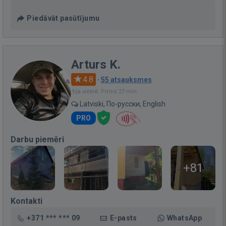
Piedāvāt pasūtījumu
Arturs K.
4.8
·
55 atsauksmes
Bija vietnē: Pirms 27 min.
Latviski, По-русски, English
PRO
Darbu piemēri
+81
Kontakti
+371 *** *** 09
E-pasts
WhatsApp