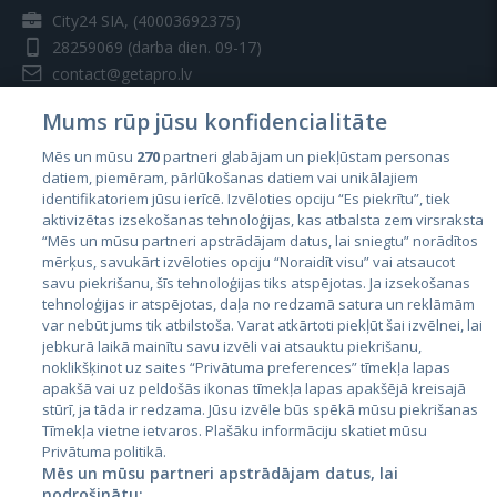
City24 SIA, (40003692375)
28259069
(darba dien. 09-17)
contact@getapro.lv
Mums rūp jūsu konfidencialitāte
Mēs un mūsu
270
partneri glabājam un piekļūstam personas
datiem, piemēram, pārlūkošanas datiem vai unikālajiem
identifikatoriem jūsu ierīcē. Izvēloties opciju “Es piekrītu”, tiek
Valstis
aktivizētas izsekošanas tehnoloģijas, kas atbalsta zem virsraksta
Igaunija
“Mēs un mūsu partneri apstrādājam datus, lai sniegtu” norādītos
mērķus, savukārt izvēloties opciju “Noraidīt visu” vai atsaucot
Latvija
savu piekrišanu, šīs tehnoloģijas tiks atspējotas. Ja izsekošanas
tehnoloģijas ir atspējotas, daļa no redzamā satura un reklāmām
Lietuva
var nebūt jums tik atbilstoša. Varat atkārtoti piekļūt šai izvēlnei, lai
jebkurā laikā mainītu savu izvēli vai atsauktu piekrišanu,
noklikšķinot uz saites “Privātuma preferences” tīmekļa lapas
apakšā vai uz peldošās ikonas tīmekļa lapas apakšējā kreisajā
stūrī, ja tāda ir redzama. Jūsu izvēle būs spēkā mūsu piekrišanas
Tīmekļa vietne ietvaros. Plašāku informāciju skatiet mūsu
Privātuma politikā.
Mēs un mūsu partneri apstrādājam datus, lai
nodrošinātu: