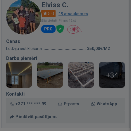
Elviss C.
5.0
·
19 atsauksmes
Bija vietnē: Pirms 12 st.
PRO
Cenas
Lodžiju iestiklošana
350,00€/M2
Darbu piemēri
+34
Kontakti
+371 *** *** 99
E-pasts
WhatsApp
Piedāvāt pasūtījumu