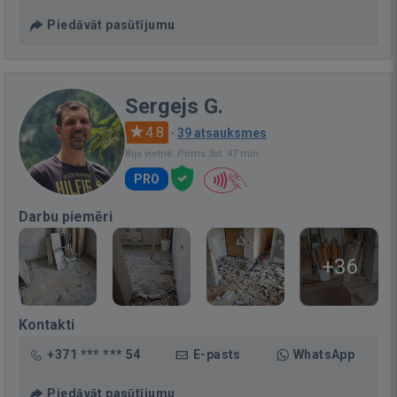
Piedāvāt pasūtījumu
Sergejs G.
4.8
·
39 atsauksmes
Bija vietnē: Pirms 3st. 47 min.
PRO
Darbu piemēri
+36
Kontakti
+371 *** *** 54
E-pasts
WhatsApp
Piedāvāt pasūtījumu