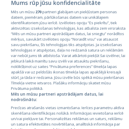
Mums rūp jūsu konfidencialitāte
Mēs un mūsu
270
partneri glabājam un piekļūstam personas
datiem, piemēram, pārlūkošanas datiem vai unikālajiem
identifikatoriem jūsu ierīcē. Izvēloties opciju “Es piekrītu”, tiek
Valstis
aktivizētas izsekošanas tehnoloģijas, kas atbalsta zem virsraksta
Igaunija
“Mēs un mūsu partneri apstrādājam datus, lai sniegtu” norādītos
mērķus, savukārt izvēloties opciju “Noraidīt visu” vai atsaucot
Latvija
savu piekrišanu, šīs tehnoloģijas tiks atspējotas. Ja izsekošanas
tehnoloģijas ir atspējotas, daļa no redzamā satura un reklāmām
Lietuva
var nebūt jums tik atbilstoša. Varat atkārtoti piekļūt šai izvēlnei, lai
jebkurā laikā mainītu savu izvēli vai atsauktu piekrišanu,
noklikšķinot uz saites “Privātuma preferences” tīmekļa lapas
apakšā vai uz peldošās ikonas tīmekļa lapas apakšējā kreisajā
stūrī, ja tāda ir redzama. Jūsu izvēle būs spēkā mūsu piekrišanas
Tīmekļa vietne ietvaros. Plašāku informāciju skatiet mūsu
Privātuma politikā.
Mēs un mūsu partneri apstrādājam datus, lai
nodrošinātu:
City24.lv
CVbankas.lt
Precīzas atrašanās vietas izmantošana. Ierīces parametru aktīva
City24.ee
Kainos.lt
skenēšana identifikācijas nolūkā. Informācijas ievietošana ierīcē
un/vai piekļuve tai. Personalizētas reklāmas un saturs, reklāmu
GetaPro.lv
Paslaugos.lt
un satura efektivitātes novērtēšana, analītiskā informācija par
GetaPro.ee
auto24.ee