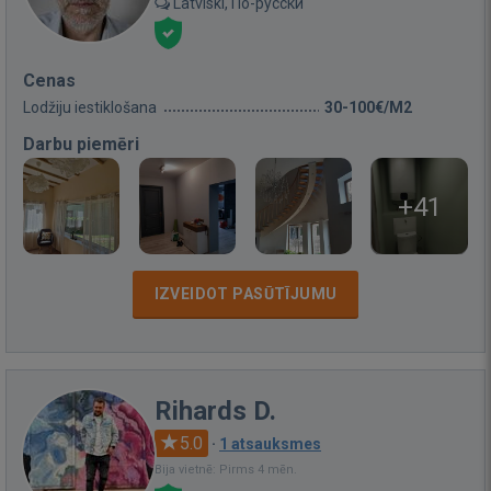
Latviski, По-русски
Cenas
Lodžiju iestiklošana
30-100€/M2
Darbu piemēri
+41
IZVEIDOT PASŪTĪJUMU
Rihards D.
5.0
·
1 atsauksmes
Bija vietnē: Pirms 4 mēn.