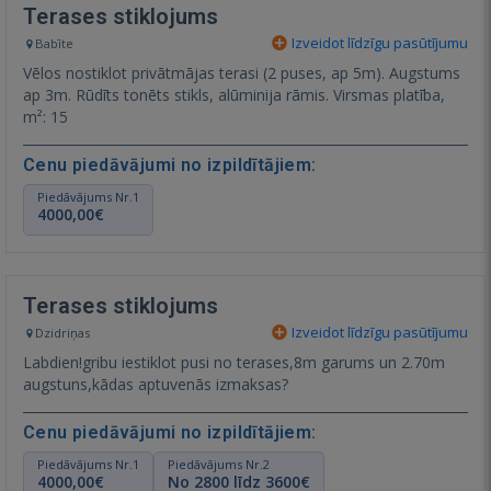
Terases stiklojums
Izveidot līdzīgu pasūtījumu
Babīte
Vēlos nostiklot privātmājas terasi (2 puses, ap 5m). Augstums
ap 3m. Rūdīts tonēts stikls, alūminija rāmis. Virsmas platība,
m²: 15
Cenu piedāvājumi no izpildītājiem:
Piedāvājums Nr.1
4000,00€
Terases stiklojums
Izveidot līdzīgu pasūtījumu
Dzidriņas
Labdien!gribu iestiklot pusi no terases,8m garums un 2.70m
augstuns,kādas aptuvenās izmaksas?
Cenu piedāvājumi no izpildītājiem:
Piedāvājums Nr.1
Piedāvājums Nr.2
4000,00€
No 2800 līdz 3600€