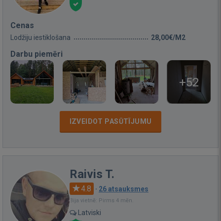
Cenas
Lodžiju iestiklošana
28,00€/M2
Darbu piemēri
+52
IZVEIDOT PASŪTĪJUMU
Raivis T.
4.8
·
26 atsauksmes
Bija vietnē: Pirms 4 mēn.
Latviski