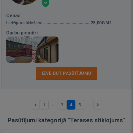
Cenas
Lodžiju iestiklošana
25,00€/M2
Darbu piemēri
IZVEIDOT PASŪTĪJUMU
...
...
1
3
4
5
Pasūtījumi kategorijā "Terases stiklojums"