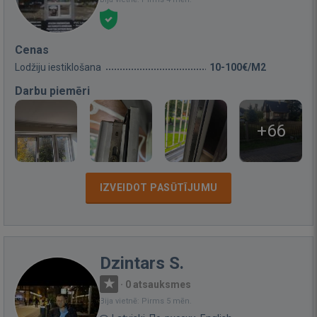
Cenas
Lodžiju iestiklošana
10-100€/M2
Darbu piemēri
+66
IZVEIDOT PASŪTĪJUMU
Dzintars S.
·
0 atsauksmes
Bija vietnē: Pirms 5 mēn.