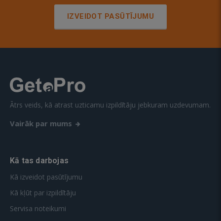
IZVEIDOT PASŪTĪJUMU
Ātrs veids, kā atrast uzticamu izpildītāju jebkuram uzdevumam.
Vairāk par mums
Kā tas darbojas
Kā izveidot pasūtījumu
Kā kļūt par izpildītāju
Servisa noteikumi