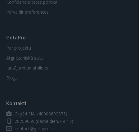
Konfidencialitātes politika
Pārvaldīt preferences
GetaPro
Par projektu
Atgriezeniskā saite
Jautājumi un atbildes
Blogs
Kontakti
City24 SIA, (40003692375)
28259069
(darba dien. 09-17)
contact@getapro.lv