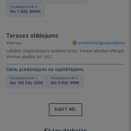
Piedāvājums Nr.3
No 1 līdz 3000€
Terases stiklojums
Izveidot līdzīgu pasūtījumu
Mārupe
Labdien. Nepieciešams iestiklot terasi. Terase atrodas Mārupē
Virsmas platība, m²: 502
Cenu piedāvājumi no izpildītājiem:
Piedāvājums Nr.1
Piedāvājums Nr.2
No 100 līdz 250€
No 0 līdz 999€
RĀDĪT VĒL
Kā tas darbojas