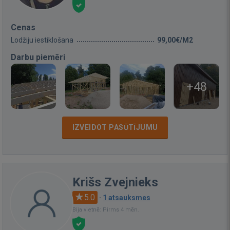
Cenas
Lodžiju iestiklošana
99,00€/M2
Darbu piemēri
+48
IZVEIDOT PASŪTĪJUMU
Krišs Zvejnieks
5.0
·
1 atsauksmes
Bija vietnē: Pirms 4 mēn.