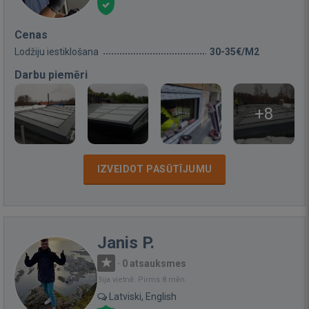
Cenas
Lodžiju iestiklošana
30-35€/M2
Darbu piemēri
+8
IZVEIDOT PASŪTĪJUMU
Janis P.
·
0 atsauksmes
Bija vietnē: Pirms 8 mēn.
Latviski, English