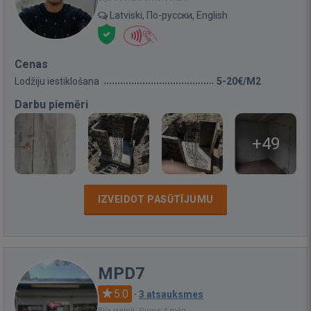
Latviski, По-русски, English
Cenas
Lodžiju iestiklošana
5-20€/M2
Darbu piemēri
+49
IZVEIDOT PASŪTĪJUMU
MPD7
5.0
·
3 atsauksmes
Bija vietnē: Pirms 4 mēn.