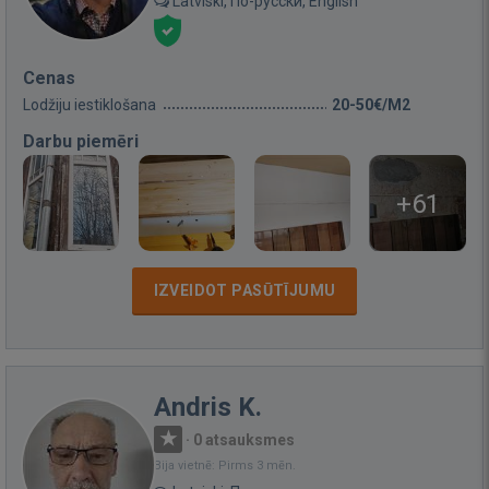
Latviski, По-русски, English
Cenas
Lodžiju iestiklošana
20-50€/M2
Darbu piemēri
+61
IZVEIDOT PASŪTĪJUMU
Andris K.
·
0 atsauksmes
Bija vietnē: Pirms 3 mēn.