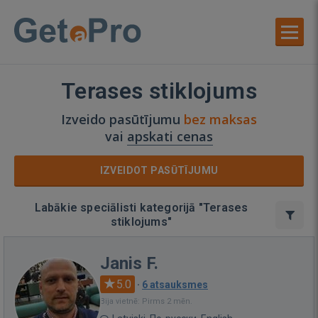
Terases stiklojums
Izveido pasūtījumu
bez maksas
vai
apskati cenas
IZVEIDOT PASŪTĪJUMU
Labākie speciālisti kategorijā "Terases
stiklojums"
Janis F.
5.0
·
6 atsauksmes
Bija vietnē: Pirms 2 mēn.