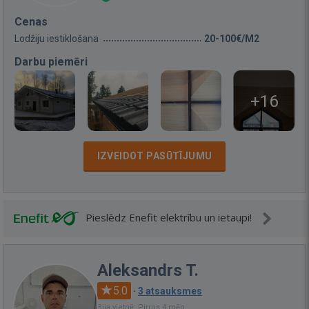
Cenas
Lodžiju iestiklošana
20-100€/M2
Darbu piemēri
+16
IZVEIDOT PASŪTĪJUMU
Pieslēdz Enefit elektrību un ietaupi!
Aleksandrs T.
5.0
·
3 atsauksmes
Bija vietnē: Pirms 4 mēn.