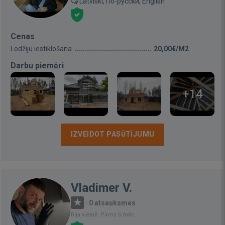
Latviski, По-русски, English
Cenas
Lodžiju iestiklošana
20,00€/M2
Darbu piemēri
+14
IZVEIDOT PASŪTĪJUMU
Vladimer V.
·
0 atsauksmes
Bija vietnē: Pirms 6 mēn.