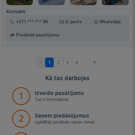
Kontakti
+371 *** *** 00
E-pasts
WhatsApp
Piedāvāt pasūtījumu
...
1
2
3
4
Kā tas darbojas
1
Izveido pasūtījumu
Tas ir bezmaksas
2
Saņem piedāvājumus
Izpildītāji piedāvās savas cenas