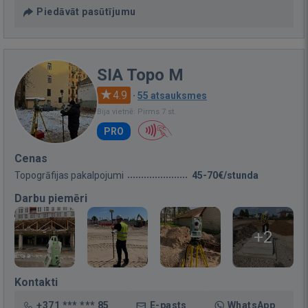
Piedāvāt pasūtījumu
SIA Topo M
4.9
·
55 atsauksmes
Bija vietnē: Pirms 7 st.
PRO
Cenas
Topogrāfijas pakalpojumi
45-70€/stunda
Darbu piemēri
+2
Kontakti
+371 *** *** 85
E-pasts
WhatsApp