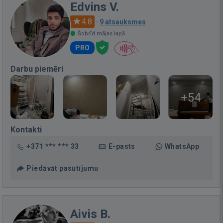
Edvins V.
4.8
·
9 atsauksmes
Šobrīd mājas lapā
PRO
Darbu piemēri
+54
Kontakti
+371 *** *** 33
E-pasts
WhatsApp
Piedāvāt pasūtījumu
Aivis B.