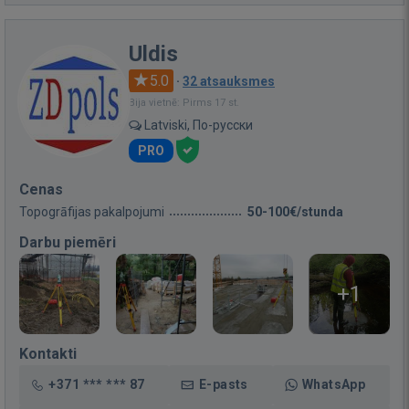
Uldis
5.0
·
32 atsauksmes
Bija vietnē: Pirms 17 st.
Latviski, По-русски
PRO
Cenas
Topogrāfijas pakalpojumi
50-100€/stunda
Darbu piemēri
+1
Kontakti
+371 *** *** 87
E-pasts
WhatsApp