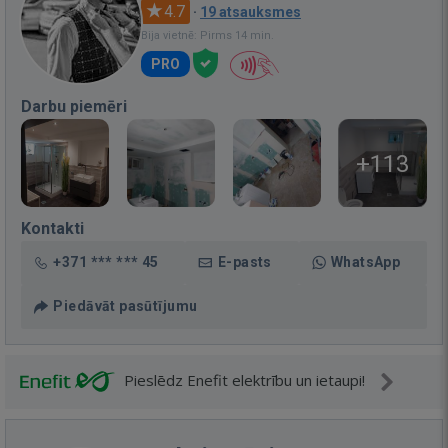
4.7
·
19 atsauksmes
Bija vietnē: Pirms 14 min.
PRO
Darbu piemēri
+113
Kontakti
+371 *** *** 45
E-pasts
WhatsApp
Piedāvāt pasūtījumu
Pieslēdz Enefit elektrību un ietaupi!