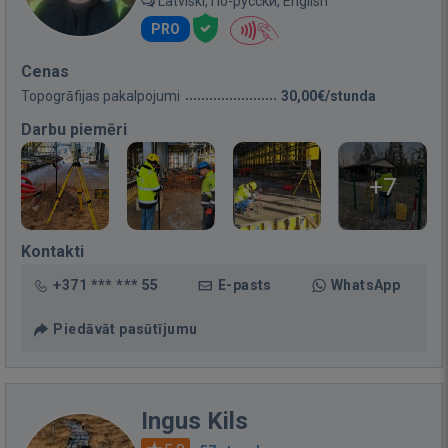
Latviski, По-русски, English
PRO
Cenas
Topogrāfijas pakalpojumi
30,00€/stunda
Darbu piemēri
+7
Kontakti
+371 *** *** 55
E-pasts
WhatsApp
Piedāvāt pasūtījumu
Ingus Kils