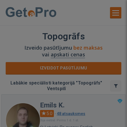
Topogrāfs
Izveido pasūtījumu
bez maksas
vai
apskati cenas
IZVEIDOT PASŪTĪJUMU
Labākie speciālisti kategorijā "Topogrāfs"
Ventspilī
Emils K.
5.0
·
48 atsauksmes
Bija vietnē: Pirms 1 d. 1 st.