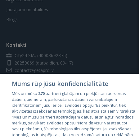
Jautājumi un atbildes
Blogs
Kontakti
City24 SIA, (40003692375)
28259069
(darba dien. 09-17)
contact@getapro.lv
Mums rūp jūsu konfidencialitāte
Mēs un mūsu
270
partneri glabājam un piekļūstam personas
datiem, piemēram, pārlūkošanas datiem vai unikālajiem
identifikatoriem jūsu ierīcē. Izvēloties opciju “Es piekrītu”, tiek
Valstis
aktivizētas izsekošanas tehnoloģijas, kas atbalsta zem virsraksta
Igaunija
“Mēs un mūsu partneri apstrādājam datus, lai sniegtu” norādītos
mērķus, savukārt izvēloties opciju “Noraidīt visu” vai atsaucot
Latvija
savu piekrišanu, šīs tehnoloģijas tiks atspējotas. Ja izsekošanas
tehnoloģijas ir atspējotas, daļa no redzamā satura un reklāmām
Lietuva