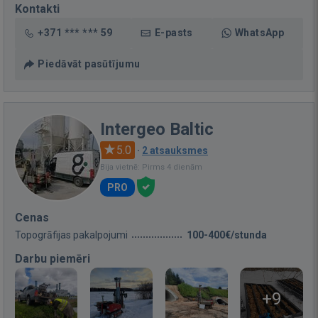
Kontakti
+371 *** *** 59
E-pasts
WhatsApp
Piedāvāt pasūtījumu
Intergeo Baltic
5.0
·
2 atsauksmes
Bija vietnē: Pirms 4 dienām
PRO
Cenas
Topogrāfijas pakalpojumi
100-400€/stunda
Darbu piemēri
+9