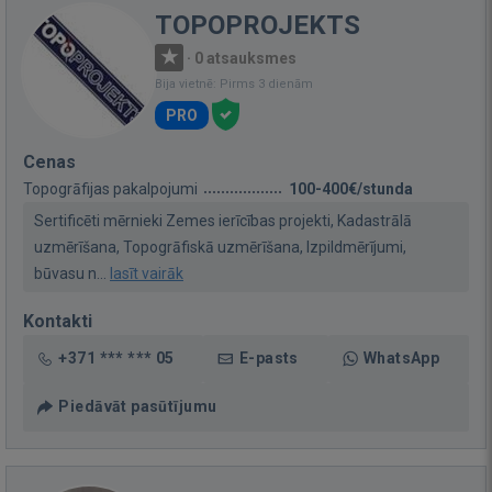
TOPOPROJEKTS
·
0 atsauksmes
Bija vietnē: Pirms 3 dienām
PRO
Cenas
Topogrāfijas pakalpojumi
100-400€/stunda
Sertificēti mērnieki Zemes ierīcības projekti, Kadastrālā
uzmērīšana, Topogrāfiskā uzmērīšana, Izpildmērījumi,
būvasu n...
lasīt vairāk
Kontakti
+371 *** *** 05
E-pasts
WhatsApp
Piedāvāt pasūtījumu