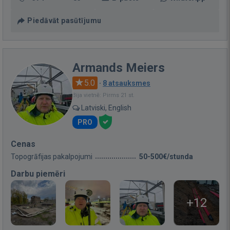
Piedāvāt pasūtījumu
Armands Meiers
5.0
·
8 atsauksmes
Bija vietnē: Pirms 21 st.
Latviski, English
PRO
Cenas
Topogrāfijas pakalpojumi
50-500€/stunda
Darbu piemēri
+12