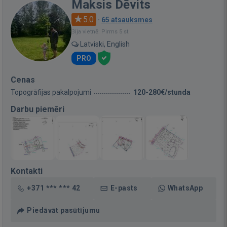
Maksis Dēvits
5.0
·
65 atsauksmes
Bija vietnē: Pirms 5 st.
Latviski, English
PRO
Cenas
Topogrāfijas pakalpojumi
120-280€/stunda
Darbu piemēri
Kontakti
+371 *** *** 42
E-pasts
WhatsApp
Piedāvāt pasūtījumu