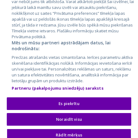
var nebūt jums tik atbilstoša. Varat atkārtoti piekļūt šai izvēlnei, lai
jebkurā laikā mainītu savu izvēli vai atsauktu piekrišanu,
noklikšķinot uz saites “Privātuma preferences” tīmekļa lapas
apakšā vai uz peldošās ikonas tīmekļa lapas apakšējā kreisajā
stūrī, ja tāda ir redzama. Jūsu izvēle būs spēkā mūsu piekrišanas
Tīmekļa vietne ietvaros. Plašāku informāciju skatiet mūsu
Privātuma politikā.
Mēs un mūsu partneri apstrādājam datus, lai
nodrošinātu:
City24.lv
CVbankas.lt
Precīzas atrašanās vietas izmantošana. Ierīces parametru aktīva
City24.ee
Kainos.lt
skenēšana identifikācijas nolūkā. Informācijas ievietošana ierīcē
un/vai piekļuve tai. Personalizētas reklāmas un saturs, reklāmu
GetaPro.lv
Paslaugos.lt
un satura efektivitātes novērtēšana, analītiskā informācija par
GetaPro.ee
auto24.ee
lietotāju grupām un produktu izstrāde.
Skelbiu.lt
KV.ee
Partneru (pakalpojumu sniedzēju) saraksts
Autoplius.lt
Osta.ee
Aruodas.lt
KuldneBörs.ee
Es piekrītu
Noraidīt visu
© 2026 GetaPro. Visas tiesības aizsargātas.
Rādīt mērķus