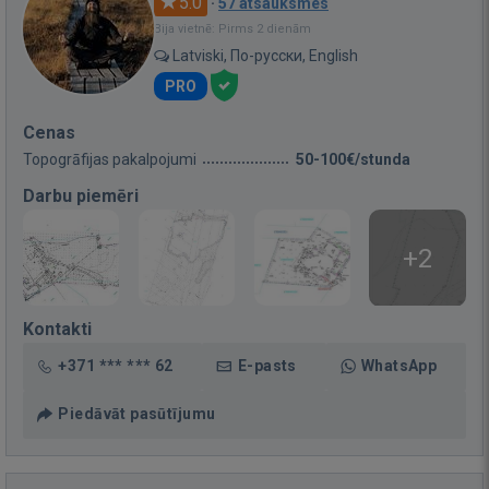
5.0
·
57 atsauksmes
Bija vietnē: Pirms 2 dienām
Latviski, По-русски, English
PRO
Cenas
Topogrāfijas pakalpojumi
50-100€/stunda
Darbu piemēri
+2
Kontakti
+371 *** *** 62
E-pasts
WhatsApp
Piedāvāt pasūtījumu